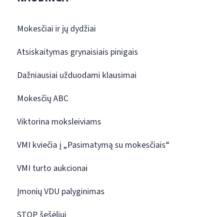
Mokesčiai ir jų dydžiai
Atsiskaitymas grynaisiais pinigais
Dažniausiai užduodami klausimai
Mokesčių ABC
Viktorina moksleiviams
VMI kviečia į „Pasimatymą su mokesčiais“
VMI turto aukcionai
Įmonių VDU palyginimas
STOP šešėliui