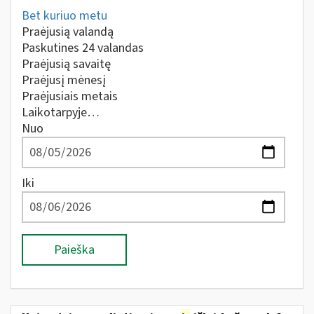
Bet kuriuo metu
Praėjusią valandą
Paskutines 24 valandas
Praėjusią savaitę
Praėjusį mėnesį
Praėjusiais metais
Laikotarpyje…
Nuo
Iki
Paieška