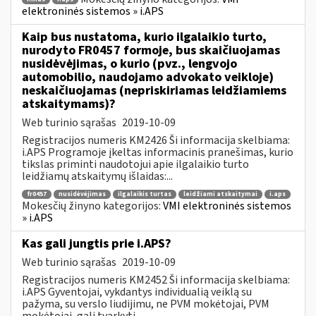
elektroninės sistemos » i.APS
Kaip bus nustatoma, kurio ilgalaikio turto,
nurodyto FR0457 formoje, bus skaičiuojamas
nusidėvėjimas, o kurio (pvz., lengvojo
automobilio, naudojamo advokato veikloje)
neskaičiuojamas (nepriskiriamas leidžiamiems
atskaitymams)?
Web turinio sąrašas
2019-10-09
Registracijos numeris KM2426 Ši informacija skelbiama:
i.APS Programoje įkeltas informacinis pranešimas, kurio
tikslas priminti naudotojui apie ilgalaikio turto
leidžiamų atskaitymų išlaidas:...
fr0457
nusidėvėjimas
ilgalaikis turtas
leidžiami atskaitymai
i.aps
Mokesčių žinyno kategorijos:
VMI elektroninės sistemos
» i.APS
Kas gali jungtis prie i.APS?
Web turinio sąrašas
2019-10-09
Registracijos numeris KM2452 Ši informacija skelbiama:
i.APS Gyventojai, vykdantys individualią veiklą su
pažyma, su verslo liudijimu, ne PVM mokėtojai, PVM
mokėtojai, gali tvarkyti...