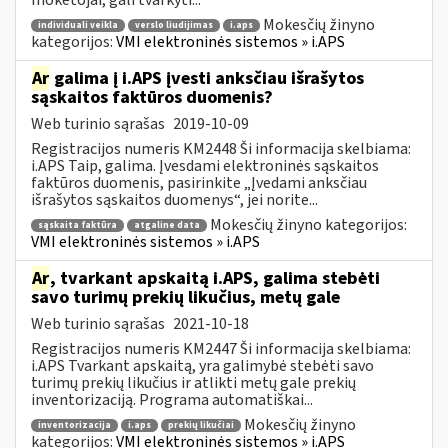
Mokesčių žinyno
individuali veikla
verslo liudijimas
i.aps
kategorijos:
VMI elektroninės sistemos » i.APS
Ar
galima į i.APS įvesti anksčiau išrašytos
sąskaitos faktūros duomenis?
Web turinio sąrašas
2019-10-09
Registracijos numeris KM2448 Ši informacija skelbiama:
i.APS Taip, galima. Įvesdami elektroninės sąskaitos
faktūros duomenis, pasirinkite „Įvedami anksčiau
išrašytos sąskaitos duomenys“, jei norite...
Mokesčių žinyno kategorijos:
sąskaita faktūra
atgaline data
VMI elektroninės sistemos » i.APS
Ar
, tvarkant apskaitą i.APS, galima stebėti
savo turimų prekių likučius, metų gale
Web turinio sąrašas
2021-10-18
Registracijos numeris KM2447 Ši informacija skelbiama:
i.APS Tvarkant apskaitą, yra galimybė stebėti savo
turimų prekių likučius ir atlikti metų gale prekių
inventorizaciją. Programa automatiškai...
Mokesčių žinyno
inventorizacija
i.aps
prekių likučiai
kategorijos:
VMI elektroninės sistemos » i.APS