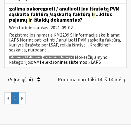
galima pakoreguoti / anuliuoti jau išrašytą PVM
sąskaitą faktūrą /sąskaitą faktūrą
ir
...kitus
pajamų
ir
išlaidų dokumentus?
Web turinio sąrašas
2021-09-02
Registracijos numeris KM2239 Ši informacija skelbiama:
i.APS Norint patikslinti / anuliuoti PVM sąskaitą faktūrą,
kuri yra išrašytą per i.SAF, reikia išrašyti „Kreditinę“
sąskaitą, nurodant...
Mokesčių žinyno
duomenų tikslinimas
atšaukimo funkcija
kategorijos:
VMI elektroninės sistemos » i.APS
75 Įrašų(-ai)
Rodoma nuo 1 iki 14 iš 14 irašų.
1