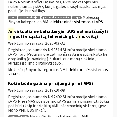
i.APS Norint išrašyti sąskaitas, PVM mokėtojas bus
nukreipiamas į i.SAF, kur jis galės išrašyti sąskaitas ir jas
gauti (jei bus sutikęs...
Mokesčių
i.saf
pvm mokėtojas
pvm sąskaita faktūra
i.aps
žinyno kategorijos:
VMI elektroninės sistemos » i.APS
Ar
virtualiame buhalteryje i.APS galima išrašyti
ir
gauti e.sąskaitą (eInvoicing)...
ir
e.kvitą?
Web turinio sąrašas
2025-03-31
Registracijos numeris KM3514 Ši informacija skelbiama:
i.APS Taip. Programoje galima išrašyti ir gauti e.kvitą bei
e.sąskaitą (eInvoicing). Sukurti duomenų rinkiniai,
kuriuos galima pritaikyti savo...
Mokesčių žinyno kategorijos:
VMI elektroninės sistemos
» i.APS
Kokiu būdu galima prisijungti prie i.APS?
Web turinio sąrašas
2019-10-09
Registracijos numeris KM2402 Ši informacija skelbiama:
i.APS Prie i.MAS posistemio i.APS galima prisijungti tokiu
pat būdu kaip ir prie kitų VMI informacinių sistemų (pvz.:
Mano VMI, EDS ir kt.):...
Mokesčių žinyno kategorijos:
VMI
i.mas
i.aps