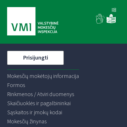
Prisijungti
Mokesčių mokėtojų informacija
Formos
Rinkmenos / Atviri duomenys
Skaičiuoklės ir pagalbininkai
Sąskaitos ir įmokų kodai
Mokesčių žinynas