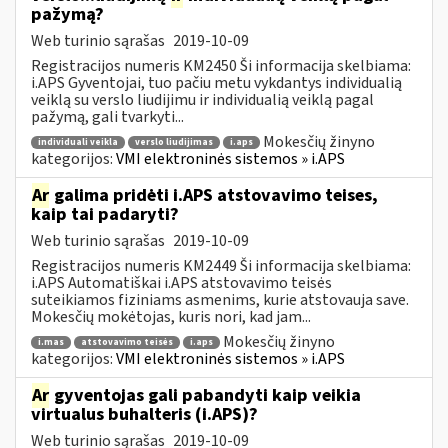
pažymą?
Web turinio sąrašas
2019-10-09
Registracijos numeris KM2450 Ši informacija skelbiama:
i.APS Gyventojai, tuo pačiu metu vykdantys individualią
veiklą su verslo liudijimu ir individualią veiklą pagal
pažymą, gali tvarkyti...
Mokesčių žinyno
individuali veikla
verslo liudijimas
i.aps
kategorijos:
VMI elektroninės sistemos » i.APS
Ar
galima pridėti i.APS atstovavimo teises,
kaip tai padaryti?
Web turinio sąrašas
2019-10-09
Registracijos numeris KM2449 Ši informacija skelbiama:
i.APS Automatiškai i.APS atstovavimo teisės
suteikiamos fiziniams asmenims, kurie atstovauja save.
Mokesčių mokėtojas, kuris nori, kad jam...
Mokesčių žinyno
i.mas
atstovavimo teisės
i.aps
kategorijos:
VMI elektroninės sistemos » i.APS
Ar
gyventojas gali pabandyti kaip veikia
virtualus buhalteris (i.APS)?
Web turinio sąrašas
2019-10-09