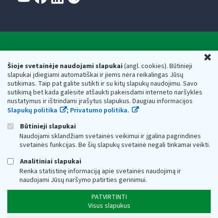
Valstybinė mokesčių inspekcija prie Lietuvos
U
Respublikos finansų ministerijos
Šioje svetainėje naudojami slapukai
(angl. cookies). Būtinieji
slapukai įdiegiami automatiškai ir jiems nėra reikalingas Jūsų
Biudžetinė įstaiga. Juridinio asmens kodas — 188659752,
sutikimas. Taip pat galite sutikti ir su kitų slapukų naudojimu. Savo
adresas: Vasario 16-osios g. 14, 01107 Vilnius, Lietuva, el.paštas:
sutikimą bet kada galėsite atšaukti pakeisdami interneto naršyklės
vmi@vmi.lt
, E. pristatymo dėžutės adresas 188659752
nustatymus ir ištrindami įrašytus slapukus. Daugiau informacijos
Duomenys apie Valstybinę mokesčių inspekciją prie Lietuvos
Slapukų politika
;
Privatumo politika.
Respublikos finansų ministerijos kaupiami ir saugomi Juridinių
asmenų registre
Būtinieji slapukai
Naudojami sklandžiam svetainės veikimui ir įgalina pagrindines
svetainės funkcijas. Be šių slapukų svetainė negali tinkamai veikti.
Analitiniai slapukai
Renka statistinę informaciją apie svetainės naudojimą ir
naudojami Jūsų naršymo patirties gerinimui.
PATVIRTINTI
Visus slapukus