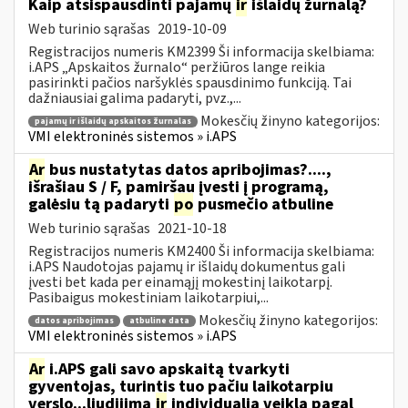
Kaip atsispausdinti pajamų
ir
išlaidų žurnalą?
Web turinio sąrašas
2019-10-09
Registracijos numeris KM2399 Ši informacija skelbiama:
i.APS „Apskaitos žurnalo“ peržiūros lange reikia
pasirinkti pačios naršyklės spausdinimo funkciją. Tai
dažniausiai galima padaryti, pvz.,...
Mokesčių žinyno kategorijos:
pajamų ir išlaidų apskaitos žurnalas
VMI elektroninės sistemos » i.APS
Ar
bus nustatytas datos apribojimas?....,
išrašiau S / F, pamiršau įvesti į programą,
galėsiu tą padaryti
po
pusmečio atbuline
Web turinio sąrašas
2021-10-18
Registracijos numeris KM2400 Ši informacija skelbiama:
i.APS Naudotojas pajamų ir išlaidų dokumentus gali
įvesti bet kada per einamąjį mokestinį laikotarpį.
Pasibaigus mokestiniam laikotarpiui,...
Mokesčių žinyno kategorijos:
datos apribojimas
atbuline data
VMI elektroninės sistemos » i.APS
Ar
i.APS gali savo apskaitą tvarkyti
gyventojas, turintis tuo pačiu laikotarpiu
verslo...liudijimą
ir
individualią veiklą pagal