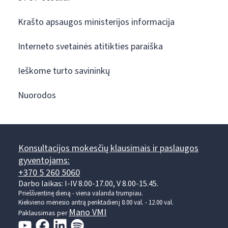
Krašto apsaugos ministerijos informacija
Interneto svetainės atitikties paraiška
Ieškome turto savininkų
Nuorodos
Konsultacijos mokesčių klausimais ir paslaugos
gyventojams:
+370 5 260 5060
Darbo laikas: I-IV 8.00-17.00, V 8.00-15.45.
Prieššventinę dieną - viena valanda trumpiau.
Kiekvieno mėnesio antrą penktadienį 8.00 val. - 12.00 val.
Mano VMI
Paklausimas per