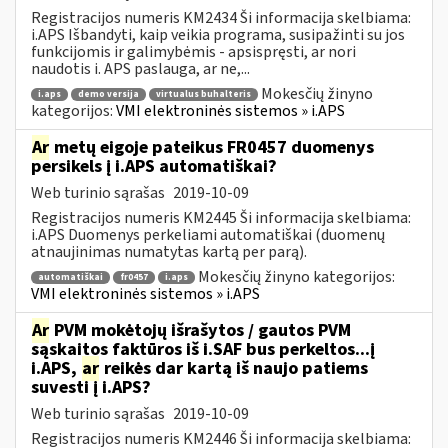
Registracijos numeris KM2434 Ši informacija skelbiama:
i.APS Išbandyti, kaip veikia programa, susipažinti su jos
funkcijomis ir galimybėmis - apsispręsti, ar nori
naudotis i. APS paslauga, ar ne,...
Mokesčių žinyno
i.aps
demo versija
virtualus buhalteris
kategorijos:
VMI elektroninės sistemos » i.APS
Ar
metų eigoje pateikus FR0457 duomenys
persikels į i.APS automatiškai?
Web turinio sąrašas
2019-10-09
Registracijos numeris KM2445 Ši informacija skelbiama:
i.APS Duomenys perkeliami automatiškai (duomenų
atnaujinimas numatytas kartą per parą).
Mokesčių žinyno kategorijos:
automatiškai
fr0457
i.aps
VMI elektroninės sistemos » i.APS
Ar
PVM mokėtojų išrašytos / gautos PVM
sąskaitos faktūros iš i.SAF bus perkeltos...į
i.APS,
ar
reikės dar kartą iš naujo patiems
suvesti į i.APS?
Web turinio sąrašas
2019-10-09
Registracijos numeris KM2446 Ši informacija skelbiama: