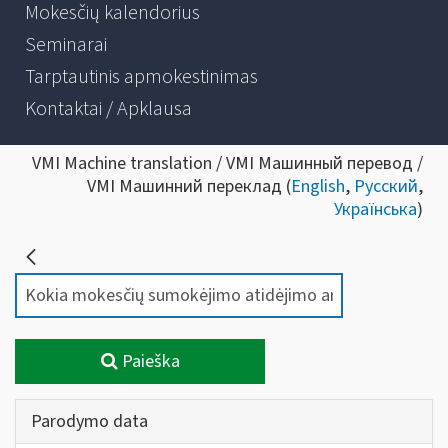
Mokesčių kalendorius
Seminarai
Tarptautinis apmokestinimas
Kontaktai / Apklausa
VMI Machine translation / VMI Машинный перевод /
VMI Машинний переклад (
English
,
Русский
,
Українська
)
Paieška
Parodymo data