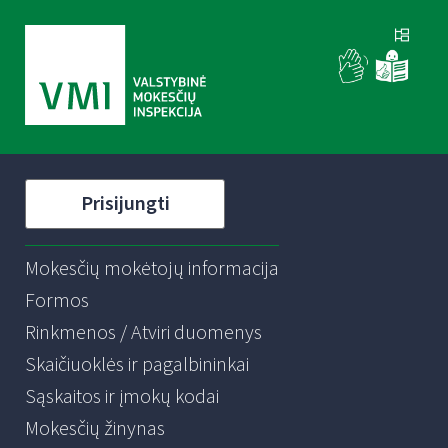
Prisijungti
Mokesčių mokėtojų informacija
Formos
Rinkmenos / Atviri duomenys
Skaičiuoklės ir pagalbininkai
Sąskaitos ir įmokų kodai
Mokesčių žinynas