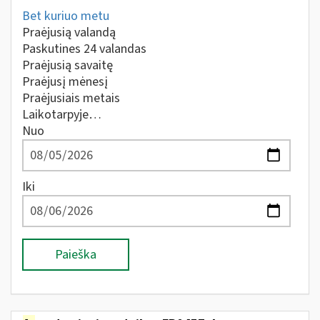
Bet kuriuo metu
Praėjusią valandą
Paskutines 24 valandas
Praėjusią savaitę
Praėjusį mėnesį
Praėjusiais metais
Laikotarpyje…
Nuo
Iki
Paieška