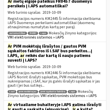
Ar
metų eigoje pateikus FR0457 duomenys
persikels į i.APS automatiškai?
Web turinio sąrašas
2019-10-09
Registracijos numeris KM2445 Ši informacija skelbiama:
i.APS Duomenys perkeliami automatiškai (duomenų
atnaujinimas numatytas kartą per parą).
Mokesčių žinyno kategorijos:
automatiškai
fr0457
i.aps
VMI elektroninės sistemos » i.APS
Ar
PVM mokėtojų išrašytos / gautos PVM
sąskaitos faktūros iš i.SAF bus perkeltos...į
i.APS,
ar
reikės dar kartą iš naujo patiems
suvesti į i.APS?
Web turinio sąrašas
2019-10-09
Registracijos numeris KM2446 Ši informacija skelbiama:
i.APS Norint išrašyti sąskaitas, PVM mokėtojas bus
nukreipiamas į i.SAF, kur jis galės išrašyti sąskaitas ir jas
gauti (jei bus sutikęs...
Mokesčių
i.saf
pvm mokėtojas
pvm sąskaita faktūra
i.aps
žinyno kategorijos:
VMI elektroninės sistemos » i.APS
Ar
virtualiame buhalteryje i.APS galima išrašyti
ir
gauti e.sąskaitą (eInvoicing)...
ir
e.kvitą?