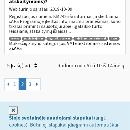
atskaitymams)?
Web turinio sąrašas
2019-10-09
Registracijos numeris KM2426 Ši informacija skelbiama:
i.APS Programoje įkeltas informacinis pranešimas, kurio
tikslas priminti naudotojui apie ilgalaikio turto
leidžiamų atskaitymų išlaidas:...
fr0457
nusidėvėjimas
ilgalaikis turtas
leidžiami atskaitymai
i.aps
Mokesčių žinyno kategorijos:
VMI elektroninės sistemos
» i.APS
5 Įrašų(-ai)
Rodoma nuo 6 iki 10 iš 14 irašų.
1
2
3
Uždaryti
Šioje svetainėje naudojami slapukai
(angl.
cookies). Būtinieji slapukai įdiegiami automatiškai