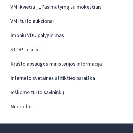
VMI kviečia į „Pasimatymą su mokesčiais“
VMI turto aukcionai
Įmonių VDU palyginimas
STOP šešėliui
Krašto apsaugos ministerijos informacija
Interneto svetainės atitikties paraiška
Ieškome turto savininkų
Nuorodos