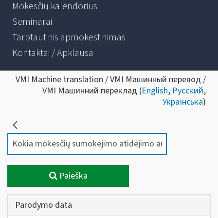
Mokesčių kalendorius
Seminarai
Tarptautinis apmokestinimas
Kontaktai / Apklausa
VMI Machine translation / VMI Машинный перевод /
VMI Машинний переклад (
English
,
Русский
,
Українська
)
Paieška
Parodymo data