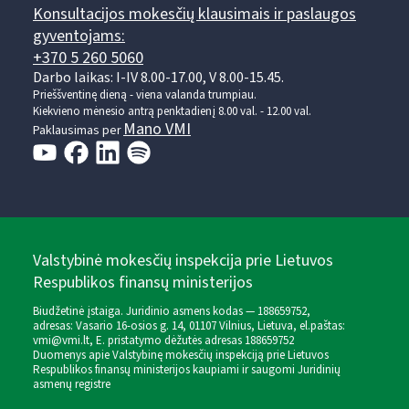
Konsultacijos mokesčių klausimais ir paslaugos
gyventojams:
+370 5 260 5060
Darbo laikas: I-IV 8.00-17.00, V 8.00-15.45.
Prieššventinę dieną - viena valanda trumpiau.
Kiekvieno mėnesio antrą penktadienį 8.00 val. - 12.00 val.
Mano VMI
Paklausimas per
Valstybinė mokesčių inspekcija prie Lietuvos
Respublikos finansų ministerijos
Biudžetinė įstaiga. Juridinio asmens kodas — 188659752,
adresas: Vasario 16-osios g. 14, 01107 Vilnius, Lietuva, el.paštas:
vmi@vmi.lt
, E. pristatymo dėžutės adresas 188659752
Duomenys apie Valstybinę mokesčių inspekciją prie Lietuvos
Respublikos finansų ministerijos kaupiami ir saugomi Juridinių
asmenų registre