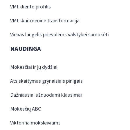
VMI kliento profilis
VMI skaitmeninė transformacija
Vienas langelis prievolėms valstybei sumokėti
NAUDINGA
Mokesčiai ir jų dydžiai
Atsiskaitymas grynaisiais pinigais
Dažniausiai užduodami klausimai
Mokesčių ABC
Viktorina moksleiviams