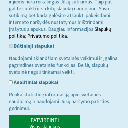
ir jiems nėra reikalingas Jūsų sutikimas. Taip pat
galite sutikti ir su kitų slapukų naudojimu. Savo
sutikimą bet kada galėsite atšaukti pakeisdami
interneto naršyklės nustatymus ir ištrindami
įrašytus slapukus. Daugiau informacijos
Slapukų
politika
;
Privatumo politika.
Būtinieji slapukai
Naudojami sklandžiam svetainės veikimui ir įgalina
pagrindines svetainės funkcijas. Be šių slapukų
svetainė negali tinkamai veikti.
Analitiniai slapukai
Renka statistinę informaciją apie svetainės
naudojimą ir naudojami Jūsų naršymo patirties
gerinimui.
PATVIRTINTI
Visus slapukus