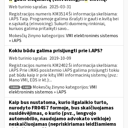
Web turinio sąrašas
2025-03-31
Registracijos numeris KM3514 Ši informacija skelbiama:
i.APS Taip. Programoje galima išrašyti ir gauti e.kvitą bei
e.sąskaitą (eInvoicing). Sukurti duomenų rinkiniai,
kuriuos galima pritaikyti savo...
Mokesčių žinyno kategorijos:
VMI elektroninės sistemos
» i.APS
Kokiu būdu galima prisijungti prie i.APS?
Web turinio sąrašas
2019-10-09
Registracijos numeris KM2402 Ši informacija skelbiama:
i.APS Prie i.MAS posistemio i.APS galima prisijungti tokiu
pat būdu kaip ir prie kitų VMI informacinių sistemų (pvz.:
Mano VMI, EDS ir kt.):...
Mokesčių žinyno kategorijos:
VMI
i.mas
i.aps
elektroninės sistemos » i.APS
Kaip bus nustatoma, kurio ilgalaikio turto,
nurodyto FR0457 formoje, bus skaičiuojamas
nusidėvėjimas, o kurio (pvz., lengvojo
automobilio, naudojamo advokato veikloje)
neskaičiuojamas (nepriskiriamas leidžiamiems