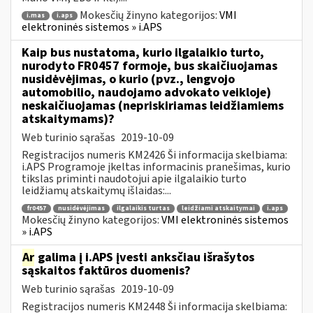
Mokesčių žinyno kategorijos:
VMI
i.mas
i.aps
elektroninės sistemos » i.APS
Kaip bus nustatoma, kurio ilgalaikio turto,
nurodyto FR0457 formoje, bus skaičiuojamas
nusidėvėjimas, o kurio (pvz., lengvojo
automobilio, naudojamo advokato veikloje)
neskaičiuojamas (nepriskiriamas leidžiamiems
atskaitymams)?
Web turinio sąrašas
2019-10-09
Registracijos numeris KM2426 Ši informacija skelbiama:
i.APS Programoje įkeltas informacinis pranešimas, kurio
tikslas priminti naudotojui apie ilgalaikio turto
leidžiamų atskaitymų išlaidas:...
fr0457
nusidėvėjimas
ilgalaikis turtas
leidžiami atskaitymai
i.aps
Mokesčių žinyno kategorijos:
VMI elektroninės sistemos
» i.APS
Ar
galima į i.APS įvesti anksčiau išrašytos
sąskaitos faktūros duomenis?
Web turinio sąrašas
2019-10-09
Registracijos numeris KM2448 Ši informacija skelbiama: