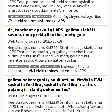
i.APS Taip, galima. Įvesdami elektroninės sąskaitos
faktūros duomenis, pasirinkite „Įvedami anksčiau
išrašytos sąskaitos duomenys“, jei norite...
Mokesčių žinyno kategorijos:
sąskaita faktūra
atgaline data
VMI elektroninės sistemos » i.APS
Ar
, tvarkant apskaitą i.APS, galima stebėti
savo turimų prekių likučius, metų gale
Web turinio sąrašas
2021-10-18
Registracijos numeris KM2447 Ši informacija skelbiama:
i.APS Tvarkant apskaitą, yra galimybė stebėti savo
turimų prekių likučius ir atlikti metų gale prekių
inventorizaciją. Programa automatiškai...
Mokesčių žinyno
inventorizacija
i.aps
prekių likučiai
kategorijos:
VMI elektroninės sistemos » i.APS
galima pakoreguoti / anuliuoti jau išrašytą PVM
sąskaitą faktūrą /sąskaitą faktūrą
ir
...kitus
pajamų
ir
išlaidų dokumentus?
Web turinio sąrašas
2021-09-02
Registracijos numeris KM2239 Ši informacija skelbiama:
i.APS Norint patikslinti / anuliuoti PVM sąskaitą faktūrą,
kuri yra išrašytą per i.SAF, reikia išrašyti „Kreditinę“