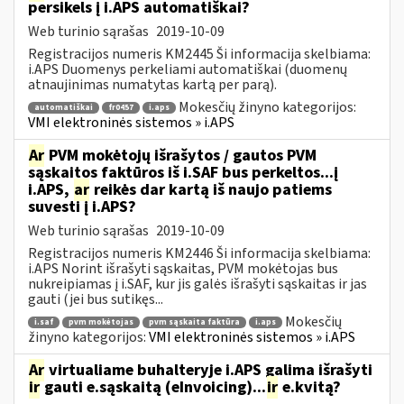
persikels į i.APS automatiškai?
Web turinio sąrašas
2019-10-09
Registracijos numeris KM2445 Ši informacija skelbiama:
i.APS Duomenys perkeliami automatiškai (duomenų
atnaujinimas numatytas kartą per parą).
Mokesčių žinyno kategorijos:
automatiškai
fr0457
i.aps
VMI elektroninės sistemos » i.APS
Ar
PVM mokėtojų išrašytos / gautos PVM
sąskaitos faktūros iš i.SAF bus perkeltos...į
i.APS,
ar
reikės dar kartą iš naujo patiems
suvesti į i.APS?
Web turinio sąrašas
2019-10-09
Registracijos numeris KM2446 Ši informacija skelbiama:
i.APS Norint išrašyti sąskaitas, PVM mokėtojas bus
nukreipiamas į i.SAF, kur jis galės išrašyti sąskaitas ir jas
gauti (jei bus sutikęs...
Mokesčių
i.saf
pvm mokėtojas
pvm sąskaita faktūra
i.aps
žinyno kategorijos:
VMI elektroninės sistemos » i.APS
Ar
virtualiame buhalteryje i.APS galima išrašyti
ir
gauti e.sąskaitą (eInvoicing)...
ir
e.kvitą?