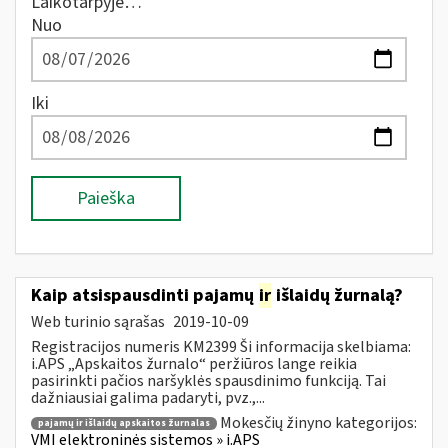
Laikotarpyje…
Nuo
Iki
Paieška
Kaip atsispausdinti pajamų
ir
išlaidų žurnalą?
Web turinio sąrašas
2019-10-09
Registracijos numeris KM2399 Ši informacija skelbiama:
i.APS „Apskaitos žurnalo“ peržiūros lange reikia
pasirinkti pačios naršyklės spausdinimo funkciją. Tai
dažniausiai galima padaryti, pvz.,...
Mokesčių žinyno kategorijos:
pajamų ir išlaidų apskaitos žurnalas
VMI elektroninės sistemos » i.APS