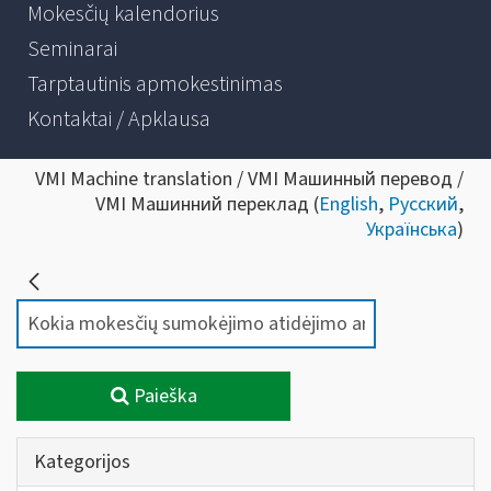
Mokesčių kalendorius
Seminarai
Tarptautinis apmokestinimas
Kontaktai / Apklausa
VMI Machine translation / VMI Машинный перевод /
VMI Машинний переклад (
English
,
Русский
,
Українська
)
Paieška
Kategorijos