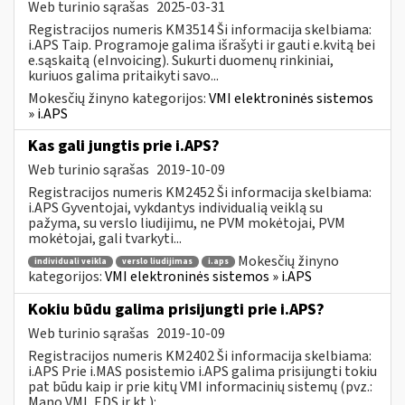
Web turinio sąrašas
2025-03-31
Registracijos numeris KM3514 Ši informacija skelbiama:
i.APS Taip. Programoje galima išrašyti ir gauti e.kvitą bei
e.sąskaitą (eInvoicing). Sukurti duomenų rinkiniai,
kuriuos galima pritaikyti savo...
Mokesčių žinyno kategorijos:
VMI elektroninės sistemos
» i.APS
Kas gali jungtis prie i.APS?
Web turinio sąrašas
2019-10-09
Registracijos numeris KM2452 Ši informacija skelbiama:
i.APS Gyventojai, vykdantys individualią veiklą su
pažyma, su verslo liudijimu, ne PVM mokėtojai, PVM
mokėtojai, gali tvarkyti...
Mokesčių žinyno
individuali veikla
verslo liudijimas
i.aps
kategorijos:
VMI elektroninės sistemos » i.APS
Kokiu būdu galima prisijungti prie i.APS?
Web turinio sąrašas
2019-10-09
Registracijos numeris KM2402 Ši informacija skelbiama:
i.APS Prie i.MAS posistemio i.APS galima prisijungti tokiu
pat būdu kaip ir prie kitų VMI informacinių sistemų (pvz.:
Mano VMI, EDS ir kt.):...