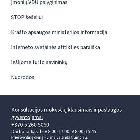
Įmonių VDU palyginimas
STOP šešėliui
Krašto apsaugos ministerijos informacija
Interneto svetainės atitikties paraiška
Ieškome turto savininkų
Nuorodos
Konsultacijos mokesčių klausimais ir paslaugos
gyventojams:
+370 5 260 5060
Darbo laikas: I-IV 8.00-17.00, V 8.00-15.45.
Prieššventinę dieną - viena valanda trumpiau.