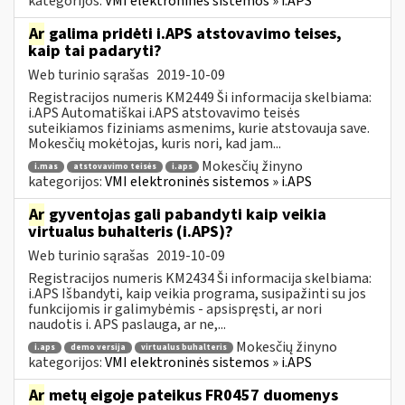
kategorijos:
VMI elektroninės sistemos » i.APS
Ar
galima pridėti i.APS atstovavimo teises,
kaip tai padaryti?
Web turinio sąrašas
2019-10-09
Registracijos numeris KM2449 Ši informacija skelbiama:
i.APS Automatiškai i.APS atstovavimo teisės
suteikiamos fiziniams asmenims, kurie atstovauja save.
Mokesčių mokėtojas, kuris nori, kad jam...
Mokesčių žinyno
i.mas
atstovavimo teisės
i.aps
kategorijos:
VMI elektroninės sistemos » i.APS
Ar
gyventojas gali pabandyti kaip veikia
virtualus buhalteris (i.APS)?
Web turinio sąrašas
2019-10-09
Registracijos numeris KM2434 Ši informacija skelbiama:
i.APS Išbandyti, kaip veikia programa, susipažinti su jos
funkcijomis ir galimybėmis - apsispręsti, ar nori
naudotis i. APS paslauga, ar ne,...
Mokesčių žinyno
i.aps
demo versija
virtualus buhalteris
kategorijos:
VMI elektroninės sistemos » i.APS
Ar
metų eigoje pateikus FR0457 duomenys