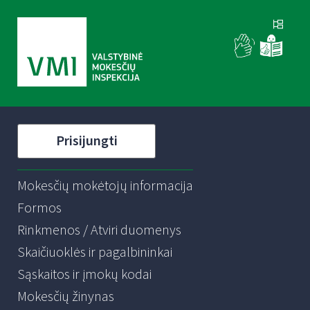
Prisijungti
Mokesčių mokėtojų informacija
Formos
Rinkmenos / Atviri duomenys
Skaičiuoklės ir pagalbininkai
Sąskaitos ir įmokų kodai
Mokesčių žinynas