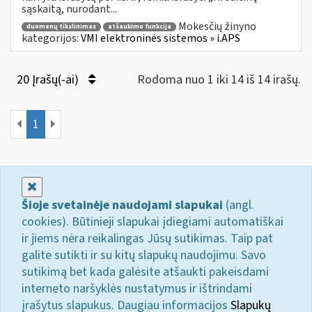
sąskaitą, nurodant...
Mokesčių žinyno
duomenų tikslinimas
atšaukimo funkcija
kategorijos:
VMI elektroninės sistemos » i.APS
20 Įrašų(-ai)
Rodoma nuo 1 iki 14 iš 14 irašų.
1
Uždaryti
Šioje svetainėje naudojami slapukai
(angl.
cookies). Būtinieji slapukai įdiegiami automatiškai
ir jiems nėra reikalingas Jūsų sutikimas. Taip pat
galite sutikti ir su kitų slapukų naudojimu. Savo
sutikimą bet kada galėsite atšaukti pakeisdami
interneto naršyklės nustatymus ir ištrindami
įrašytus slapukus. Daugiau informacijos
Slapukų