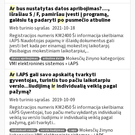
Ar
bus nustatytas datos apribojimas?....,
išrašiau S / F, pamiršau įvesti į programą,
galėsiu tą padaryti
po
pusmečio atbuline
Web turinio sąrašas
2021-10-18
Registracijos numeris KM2400 Ši informacija skelbiama:
i.APS Naudotojas pajamų ir išlaidų dokumentus gali
įvesti bet kada per einamąjį mokestinį laikotarpį.
Pasibaigus mokestiniam laikotarpiui,...
Mokesčių žinyno kategorijos:
datos apribojimas
atbuline data
VMI elektroninės sistemos » i.APS
Ar
i.APS gali savo apskaitą tvarkyti
gyventojas, turintis tuo pačiu laikotarpiu
verslo...liudijimą
ir
individualią veiklą pagal
pažymą?
Web turinio sąrašas
2019-10-09
Registracijos numeris KM2450 Ši informacija skelbiama:
i.APS Gyventojai, tuo pačiu metu vykdantys individualią
veiklą su verslo liudijimu ir individualią veiklą pagal
pažymą, gali tvarkyti...
Mokesčių žinyno
individuali veikla
verslo liudijimas
i.aps