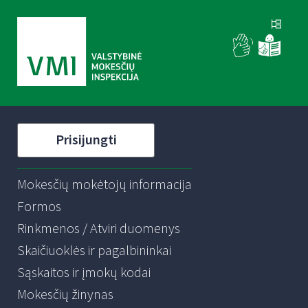
Prisijungti
Mokesčių mokėtojų informacija
Formos
Rinkmenos / Atviri duomenys
Skaičiuoklės ir pagalbininkai
Sąskaitos ir įmokų kodai
Mokesčių žinynas