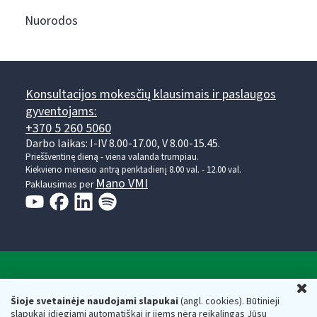
Nuorodos
Konsultacijos mokesčių klausimais ir paslaugos
gyventojams:
+370 5 260 5060
Darbo laikas: I-IV 8.00-17.00, V 8.00-15.45.
Prieššventinę dieną - viena valanda trumpiau.
Kiekvieno mėnesio antrą penktadienį 8.00 val. - 12.00 val.
Mano VMI
Paklausimas per
Valstybinė mokesčių inspekcija prie Lietuvos
U
Respublikos finansų ministerijos
Šioje svetainėje naudojami slapukai
(angl. cookies). Būtinieji
slapukai įdiegiami automatiškai ir jiems nėra reikalingas Jūsų