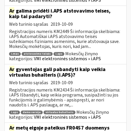
kategorijos:
VMI elektroninės sistemos » i.APS
Ar
galima pridėti i.APS atstovavimo teises,
kaip tai padaryti?
Web turinio sąrašas
2019-10-09
Registracijos numeris KM2449 Ši informacija skelbiama:
i.APS Automatiškai i.APS atstovavimo teisės
suteikiamos fiziniams asmenims, kurie atstovauja save.
Mokesčių mokėtojas, kuris nori, kad jam...
Mokesčių žinyno
i.mas
atstovavimo teisės
i.aps
kategorijos:
VMI elektroninės sistemos » i.APS
Ar
gyventojas gali pabandyti kaip veikia
virtualus buhalteris (i.APS)?
Web turinio sąrašas
2019-10-09
Registracijos numeris KM2434 Ši informacija skelbiama:
i.APS Išbandyti, kaip veikia programa, susipažinti su jos
funkcijomis ir galimybėmis - apsispręsti, ar nori
naudotis i. APS paslauga, ar ne,...
Mokesčių žinyno
i.aps
demo versija
virtualus buhalteris
kategorijos:
VMI elektroninės sistemos » i.APS
Ar
metų eigoje pateikus FR0457 duomenys