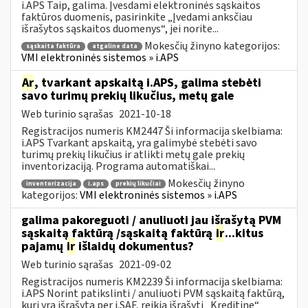
i.APS Taip, galima. Įvesdami elektroninės sąskaitos
faktūros duomenis, pasirinkite „Įvedami anksčiau
išrašytos sąskaitos duomenys“, jei norite...
Mokesčių žinyno kategorijos:
sąskaita faktūra
atgaline data
VMI elektroninės sistemos » i.APS
Ar
, tvarkant apskaitą i.APS, galima stebėti
savo turimų prekių likučius, metų gale
Web turinio sąrašas
2021-10-18
Registracijos numeris KM2447 Ši informacija skelbiama:
i.APS Tvarkant apskaitą, yra galimybė stebėti savo
turimų prekių likučius ir atlikti metų gale prekių
inventorizaciją. Programa automatiškai...
Mokesčių žinyno
inventorizacija
i.aps
prekių likučiai
kategorijos:
VMI elektroninės sistemos » i.APS
galima pakoreguoti / anuliuoti jau išrašytą PVM
sąskaitą faktūrą /sąskaitą faktūrą
ir
...kitus
pajamų
ir
išlaidų dokumentus?
Web turinio sąrašas
2021-09-02
Registracijos numeris KM2239 Ši informacija skelbiama:
i.APS Norint patikslinti / anuliuoti PVM sąskaitą faktūrą,
kuri yra išrašytą per i.SAF, reikia išrašyti „Kreditinę“