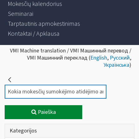
Mokesčių kalendorius
Seminarai
Tarptautinis apmokestinimas
Kontaktai / Apklausa
VMI Machine translation / VMI Машинный перевод /
VMI Машинний переклад (
English
,
Русский
,
Українська
)
Paieška
Kategorijos