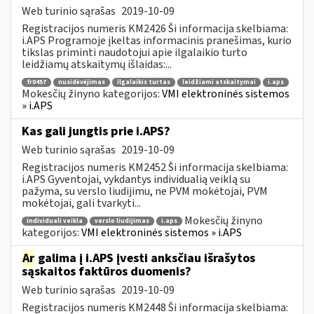
Web turinio sąrašas
2019-10-09
Registracijos numeris KM2426 Ši informacija skelbiama:
i.APS Programoje įkeltas informacinis pranešimas, kurio
tikslas priminti naudotojui apie ilgalaikio turto
leidžiamų atskaitymų išlaidas:...
fr0457
nusidėvėjimas
ilgalaikis turtas
leidžiami atskaitymai
i.aps
Mokesčių žinyno kategorijos:
VMI elektroninės sistemos
» i.APS
Kas gali jungtis prie i.APS?
Web turinio sąrašas
2019-10-09
Registracijos numeris KM2452 Ši informacija skelbiama:
i.APS Gyventojai, vykdantys individualią veiklą su
pažyma, su verslo liudijimu, ne PVM mokėtojai, PVM
mokėtojai, gali tvarkyti...
Mokesčių žinyno
individuali veikla
verslo liudijimas
i.aps
kategorijos:
VMI elektroninės sistemos » i.APS
Ar
galima į i.APS įvesti anksčiau išrašytos
sąskaitos faktūros duomenis?
Web turinio sąrašas
2019-10-09
Registracijos numeris KM2448 Ši informacija skelbiama: