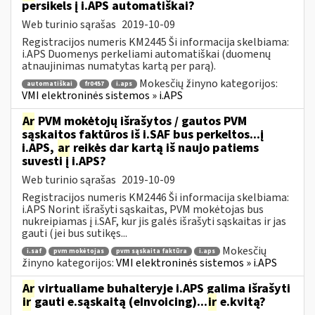
persikels į i.APS automatiškai?
Web turinio sąrašas
2019-10-09
Registracijos numeris KM2445 Ši informacija skelbiama:
i.APS Duomenys perkeliami automatiškai (duomenų
atnaujinimas numatytas kartą per parą).
Mokesčių žinyno kategorijos:
automatiškai
fr0457
i.aps
VMI elektroninės sistemos » i.APS
Ar
PVM mokėtojų išrašytos / gautos PVM
sąskaitos faktūros iš i.SAF bus perkeltos...į
i.APS,
ar
reikės dar kartą iš naujo patiems
suvesti į i.APS?
Web turinio sąrašas
2019-10-09
Registracijos numeris KM2446 Ši informacija skelbiama:
i.APS Norint išrašyti sąskaitas, PVM mokėtojas bus
nukreipiamas į i.SAF, kur jis galės išrašyti sąskaitas ir jas
gauti (jei bus sutikęs...
Mokesčių
i.saf
pvm mokėtojas
pvm sąskaita faktūra
i.aps
žinyno kategorijos:
VMI elektroninės sistemos » i.APS
Ar
virtualiame buhalteryje i.APS galima išrašyti
ir
gauti e.sąskaitą (eInvoicing)...
ir
e.kvitą?