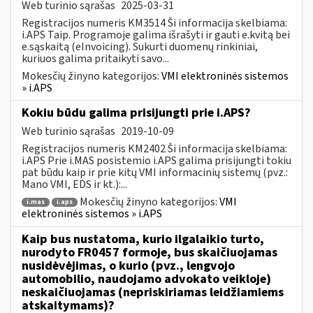
Web turinio sąrašas
2025-03-31
Registracijos numeris KM3514 Ši informacija skelbiama:
i.APS Taip. Programoje galima išrašyti ir gauti e.kvitą bei
e.sąskaitą (eInvoicing). Sukurti duomenų rinkiniai,
kuriuos galima pritaikyti savo...
Mokesčių žinyno kategorijos:
VMI elektroninės sistemos
» i.APS
Kokiu būdu galima prisijungti prie i.APS?
Web turinio sąrašas
2019-10-09
Registracijos numeris KM2402 Ši informacija skelbiama:
i.APS Prie i.MAS posistemio i.APS galima prisijungti tokiu
pat būdu kaip ir prie kitų VMI informacinių sistemų (pvz.:
Mano VMI, EDS ir kt.):...
Mokesčių žinyno kategorijos:
VMI
i.mas
i.aps
elektroninės sistemos » i.APS
Kaip bus nustatoma, kurio ilgalaikio turto,
nurodyto FR0457 formoje, bus skaičiuojamas
nusidėvėjimas, o kurio (pvz., lengvojo
automobilio, naudojamo advokato veikloje)
neskaičiuojamas (nepriskiriamas leidžiamiems
atskaitymams)?