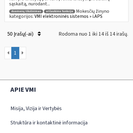
sąskaitą, nurodant...
Mokesčių žinyno
duomenų tikslinimas
atšaukimo funkcija
kategorijos:
VMI elektroninės sistemos » i.APS
50 Įrašų(-ai)
Rodoma nuo 1 iki 14 iš 14 irašų.
1
APIE VMI
Misija, Vizija ir Vertybės
Struktūra ir kontaktinė informacija