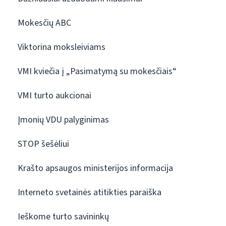
Mokesčių ABC
Viktorina moksleiviams
VMI kviečia į „Pasimatymą su mokesčiais“
VMI turto aukcionai
Įmonių VDU palyginimas
STOP šešėliui
Krašto apsaugos ministerijos informacija
Interneto svetainės atitikties paraiška
Ieškome turto savininkų