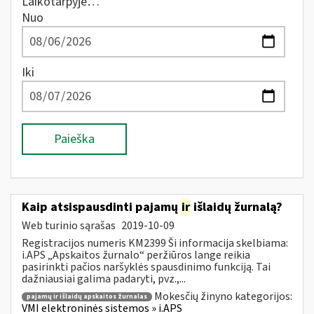
Laikotarpyje…
Nuo
Iki
Paieška
Kaip atsispausdinti pajamų
ir
išlaidų žurnalą?
Web turinio sąrašas
2019-10-09
Registracijos numeris KM2399 Ši informacija skelbiama:
i.APS „Apskaitos žurnalo“ peržiūros lange reikia
pasirinkti pačios naršyklės spausdinimo funkciją. Tai
dažniausiai galima padaryti, pvz.,...
Mokesčių žinyno kategorijos:
pajamų ir išlaidų apskaitos žurnalas
VMI elektroninės sistemos » i.APS