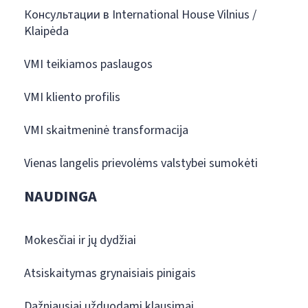
Консультации в International House Vilnius /
Klaipėda
VMI teikiamos paslaugos
VMI kliento profilis
VMI skaitmeninė transformacija
Vienas langelis prievolėms valstybei sumokėti
NAUDINGA
Mokesčiai ir jų dydžiai
Atsiskaitymas grynaisiais pinigais
Dažniausiai užduodami klausimai