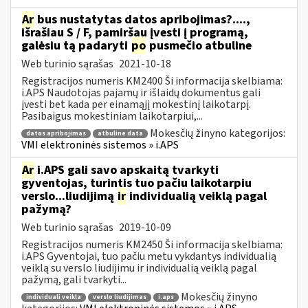
Ar
bus nustatytas datos apribojimas?....,
išrašiau S / F, pamiršau įvesti į programą,
galėsiu tą padaryti
po
pusmečio atbuline
Web turinio sąrašas
2021-10-18
Registracijos numeris KM2400 Ši informacija skelbiama:
i.APS Naudotojas pajamų ir išlaidų dokumentus gali
įvesti bet kada per einamąjį mokestinį laikotarpį.
Pasibaigus mokestiniam laikotarpiui,...
Mokesčių žinyno kategorijos:
datos apribojimas
atbuline data
VMI elektroninės sistemos » i.APS
Ar
i.APS gali savo apskaitą tvarkyti
gyventojas, turintis tuo pačiu laikotarpiu
verslo...liudijimą
ir
individualią veiklą pagal
pažymą?
Web turinio sąrašas
2019-10-09
Registracijos numeris KM2450 Ši informacija skelbiama:
i.APS Gyventojai, tuo pačiu metu vykdantys individualią
veiklą su verslo liudijimu ir individualią veiklą pagal
pažymą, gali tvarkyti...
Mokesčių žinyno
individuali veikla
verslo liudijimas
i.aps