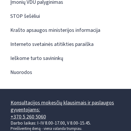
Įmonių VDU palyginimas
STOP šešėliui
Krašto apsaugos ministerijos informacija
Interneto svetainės atitikties paraiška
Ieškome turto savininkų
Nuorodos
Konsultacijos mokesčių klausimais ir paslaugos
gyventojams:
+370 5 260 5060
Darbo laikas: I-IV 8.00-17.00, V 8.00-15.45.
Prieššventinę dieną - viena valanda trumpiau.