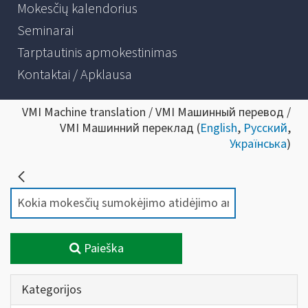
Mokesčių kalendorius
Seminarai
Tarptautinis apmokestinimas
Kontaktai / Apklausa
VMI Machine translation / VMI Машинный перевод /
VMI Машинний переклад (
English
,
Русский
,
Українська
)
Paieška
Kategorijos