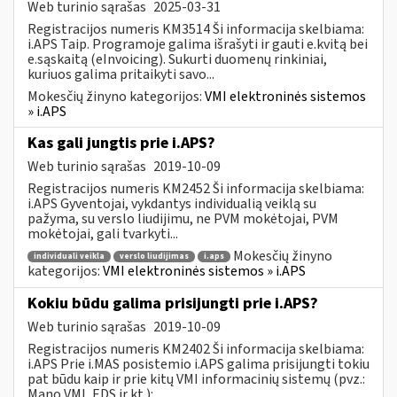
Web turinio sąrašas
2025-03-31
Registracijos numeris KM3514 Ši informacija skelbiama:
i.APS Taip. Programoje galima išrašyti ir gauti e.kvitą bei
e.sąskaitą (eInvoicing). Sukurti duomenų rinkiniai,
kuriuos galima pritaikyti savo...
Mokesčių žinyno kategorijos:
VMI elektroninės sistemos
» i.APS
Kas gali jungtis prie i.APS?
Web turinio sąrašas
2019-10-09
Registracijos numeris KM2452 Ši informacija skelbiama:
i.APS Gyventojai, vykdantys individualią veiklą su
pažyma, su verslo liudijimu, ne PVM mokėtojai, PVM
mokėtojai, gali tvarkyti...
Mokesčių žinyno
individuali veikla
verslo liudijimas
i.aps
kategorijos:
VMI elektroninės sistemos » i.APS
Kokiu būdu galima prisijungti prie i.APS?
Web turinio sąrašas
2019-10-09
Registracijos numeris KM2402 Ši informacija skelbiama:
i.APS Prie i.MAS posistemio i.APS galima prisijungti tokiu
pat būdu kaip ir prie kitų VMI informacinių sistemų (pvz.:
Mano VMI, EDS ir kt.):...