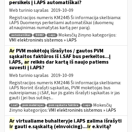
persikels į i.APS automatiškai?
Web turinio sąrašas
2019-10-09
Registracijos numeris KM2445 Ši informacija skelbiama:
i.APS Duomenys perkeliami automatiškai (duomenų
atnaujinimas numatytas kartą per parą).
Mokesčių žinyno kategorijos:
automatiškai
fr0457
i.aps
VMI elektroninės sistemos » i.APS
Ar
PVM mokėtojų išrašytos / gautos PVM
sąskaitos faktūros iš i.SAF bus perkeltos...į
i.APS,
ar
reikės dar kartą iš naujo patiems
suvesti į i.APS?
Web turinio sąrašas
2019-10-09
Registracijos numeris KM2446 Ši informacija skelbiama:
i.APS Norint išrašyti sąskaitas, PVM mokėtojas bus
nukreipiamas į i.SAF, kur jis galės išrašyti sąskaitas ir jas
gauti (jei bus sutikęs...
Mokesčių
i.saf
pvm mokėtojas
pvm sąskaita faktūra
i.aps
žinyno kategorijos:
VMI elektroninės sistemos » i.APS
Ar
virtualiame buhalteryje i.APS galima išrašyti
ir
gauti e.sąskaitą (eInvoicing)...
ir
e.kvitą?