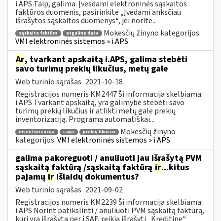
i.APS Taip, galima. Įvesdami elektroninės sąskaitos
faktūros duomenis, pasirinkite „Įvedami anksčiau
išrašytos sąskaitos duomenys“, jei norite...
Mokesčių žinyno kategorijos:
sąskaita faktūra
atgaline data
VMI elektroninės sistemos » i.APS
Ar
, tvarkant apskaitą i.APS, galima stebėti
savo turimų prekių likučius, metų gale
Web turinio sąrašas
2021-10-18
Registracijos numeris KM2447 Ši informacija skelbiama:
i.APS Tvarkant apskaitą, yra galimybė stebėti savo
turimų prekių likučius ir atlikti metų gale prekių
inventorizaciją. Programa automatiškai...
Mokesčių žinyno
inventorizacija
i.aps
prekių likučiai
kategorijos:
VMI elektroninės sistemos » i.APS
galima pakoreguoti / anuliuoti jau išrašytą PVM
sąskaitą faktūrą /sąskaitą faktūrą
ir
...kitus
pajamų
ir
išlaidų dokumentus?
Web turinio sąrašas
2021-09-02
Registracijos numeris KM2239 Ši informacija skelbiama:
i.APS Norint patikslinti / anuliuoti PVM sąskaitą faktūrą,
kuri yra išrašytą per i.SAF, reikia išrašyti „Kreditinę“