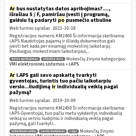
Ar
bus nustatytas datos apribojimas?....,
išrašiau S / F, pamiršau įvesti į programą,
galėsiu tą padaryti
po
pusmečio atbuline
Web turinio sąrašas
2021-10-18
Registracijos numeris KM2400 Ši informacija skelbiama:
i.APS Naudotojas pajamų ir išlaidų dokumentus gali
įvesti bet kada per einamąjį mokestinį laikotarpį.
Pasibaigus mokestiniam laikotarpiui,...
Mokesčių žinyno kategorijos:
datos apribojimas
atbuline data
VMI elektroninės sistemos » i.APS
Ar
i.APS gali savo apskaitą tvarkyti
gyventojas, turintis tuo pačiu laikotarpiu
verslo...liudijimą
ir
individualią veiklą pagal
pažymą?
Web turinio sąrašas
2019-10-09
Registracijos numeris KM2450 Ši informacija skelbiama:
i.APS Gyventojai, tuo pačiu metu vykdantys individualią
veiklą su verslo liudijimu ir individualią veiklą pagal
pažymą, gali tvarkyti...
Mokesčių žinyno
individuali veikla
verslo liudijimas
i.aps