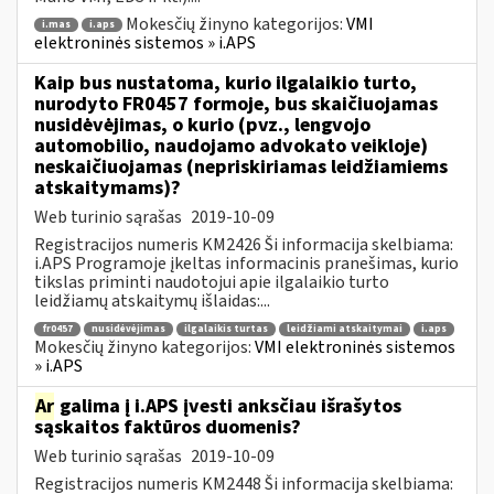
Mokesčių žinyno kategorijos:
VMI
i.mas
i.aps
elektroninės sistemos » i.APS
Kaip bus nustatoma, kurio ilgalaikio turto,
nurodyto FR0457 formoje, bus skaičiuojamas
nusidėvėjimas, o kurio (pvz., lengvojo
automobilio, naudojamo advokato veikloje)
neskaičiuojamas (nepriskiriamas leidžiamiems
atskaitymams)?
Web turinio sąrašas
2019-10-09
Registracijos numeris KM2426 Ši informacija skelbiama:
i.APS Programoje įkeltas informacinis pranešimas, kurio
tikslas priminti naudotojui apie ilgalaikio turto
leidžiamų atskaitymų išlaidas:...
fr0457
nusidėvėjimas
ilgalaikis turtas
leidžiami atskaitymai
i.aps
Mokesčių žinyno kategorijos:
VMI elektroninės sistemos
» i.APS
Ar
galima į i.APS įvesti anksčiau išrašytos
sąskaitos faktūros duomenis?
Web turinio sąrašas
2019-10-09
Registracijos numeris KM2448 Ši informacija skelbiama: