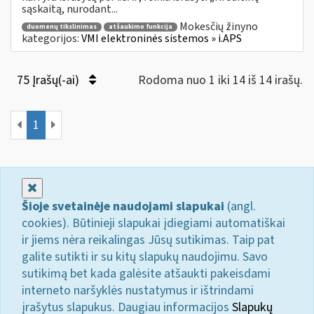
sąskaitą, nurodant...
Mokesčių žinyno
duomenų tikslinimas
atšaukimo funkcija
kategorijos:
VMI elektroninės sistemos » i.APS
75 Įrašų(-ai)
Rodoma nuo 1 iki 14 iš 14 irašų.
1
Uždaryti
Šioje svetainėje naudojami slapukai
(angl.
cookies). Būtinieji slapukai įdiegiami automatiškai
ir jiems nėra reikalingas Jūsų sutikimas. Taip pat
galite sutikti ir su kitų slapukų naudojimu. Savo
sutikimą bet kada galėsite atšaukti pakeisdami
interneto naršyklės nustatymus ir ištrindami
įrašytus slapukus. Daugiau informacijos
Slapukų