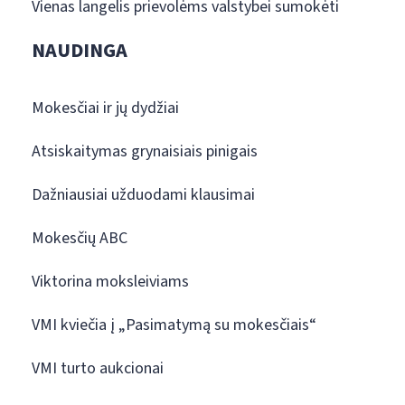
Vienas langelis prievolėms valstybei sumokėti
NAUDINGA
Mokesčiai ir jų dydžiai
Atsiskaitymas grynaisiais pinigais
Dažniausiai užduodami klausimai
Mokesčių ABC
Viktorina moksleiviams
VMI kviečia į „Pasimatymą su mokesčiais“
VMI turto aukcionai