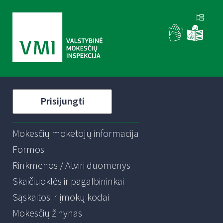
Prisijungti
Mokesčių mokėtojų informacija
Formos
Rinkmenos / Atviri duomenys
Skaičiuoklės ir pagalbininkai
Sąskaitos ir įmokų kodai
Mokesčių žinynas