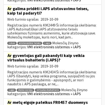
kategorijos:
VMI elektroninės sistemos » i.APS
Ar
galima pridėti i.APS atstovavimo teises,
kaip tai padaryti?
Web turinio sąrašas
2019-10-09
Registracijos numeris KM2449 Ši informacija skelbiama:
i.APS Automatiškai i.APS atstovavimo teisės
suteikiamos fiziniams asmenims, kurie atstovauja save.
Mokesčių mokėtojas, kuris nori, kad jam...
Mokesčių žinyno
i.mas
atstovavimo teisės
i.aps
kategorijos:
VMI elektroninės sistemos » i.APS
Ar
gyventojas gali pabandyti kaip veikia
virtualus buhalteris (i.APS)?
Web turinio sąrašas
2019-10-09
Registracijos numeris KM2434 Ši informacija skelbiama:
i.APS Išbandyti, kaip veikia programa, susipažinti su jos
funkcijomis ir galimybėmis - apsispręsti, ar nori
naudotis i. APS paslauga, ar ne,...
Mokesčių žinyno
i.aps
demo versija
virtualus buhalteris
kategorijos:
VMI elektroninės sistemos » i.APS
Ar
metų eigoje pateikus FR0457 duomenys