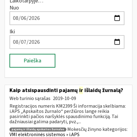
Laikotarpyje…
Nuo
Iki
Paieška
Kaip atsispausdinti pajamų
ir
išlaidų žurnalą?
Web turinio sąrašas
2019-10-09
Registracijos numeris KM2399 Ši informacija skelbiama:
i.APS „Apskaitos žurnalo“ peržiūros lange reikia
pasirinkti pačios naršyklės spausdinimo funkciją. Tai
dažniausiai galima padaryti, pvz.,...
Mokesčių žinyno kategorijos:
pajamų ir išlaidų apskaitos žurnalas
VMI elektroninės sistemos » i.APS