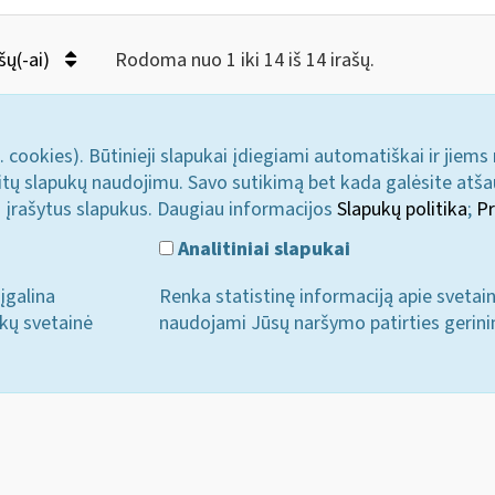
šų(-ai)
Rodoma nuo 1 iki 14 iš 14 irašų.
. cookies). Būtinieji slapukai įdiegiami automatiškai ir jiems
u kitų slapukų naudojimu. Savo sutikimą bet kada galėsite atš
i įrašytus slapukus. Daugiau informacijos
Slapukų politika
;
Pr
Analitiniai slapukai
įgalina
Renka statistinę informaciją apie svetai
ukų svetainė
naudojami Jūsų naršymo patirties gerini