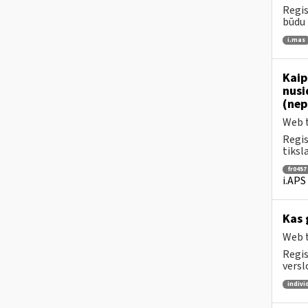
Regis
būdu 
i.mas
Kaip
nusi
(nep
Web t
Regis
tiksl
fr0457
i.APS
Kas 
Web t
Regis
versl
indivi