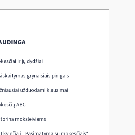
AUDINGA
kesčiai ir jų dydžiai
siskaitymas grynaisiais pinigais
žniausiai užduodami klausimai
kesčių ABC
ktorina moksleiviams
I kviečia į „Pasimatymą su mokesčiais“