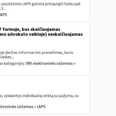
 posistemio i.APS galima prisijungti tokiu pat
:...
.APS
7 formoje, bus skaičiuojamas
jamo advokato veikloje) neskaičiuojamas
je įkeltas informacinis pranešimas, kurio
aidas:...
o kategorijos:
VMI elektroninės sistemos »
, vykdantys individualią veiklą su pažyma, su
ktroninės sistemos » i.APS