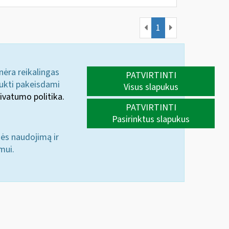
1
 nėra reikalingas
PATVIRTINTI
aukti pakeisdami
Visus slapukus
ivatumo politika.
PATVIRTINTI
Pasirinktus slapukus
nės naudojimą ir
mui.