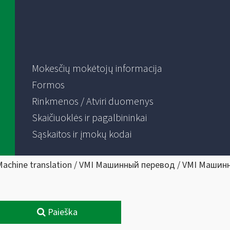
Mokesčių mokėtojų informacija
Formos
Rinkmenos / Atviri duomenys
Skaičiuoklės ir pagalbininkai
Sąskaitos ir įmokų kodai
Machine translation / VMI Машинный перевод / VMI Машин
Paieška