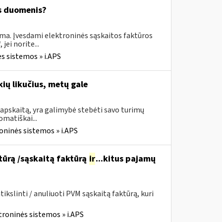
os duomenis?
ima. Įvesdami elektroninės sąskaitos faktūros
ei norite...
s sistemos » i.APS
ių likučius, metų gale
apskaitą, yra galimybė stebėti savo turimų
omatiškai...
oninės sistemos » i.APS
ktūrą /sąskaitą faktūrą
ir
...kitus pajamų
kslinti / anuliuoti PVM sąskaitą faktūrą, kuri
troninės sistemos » i.APS