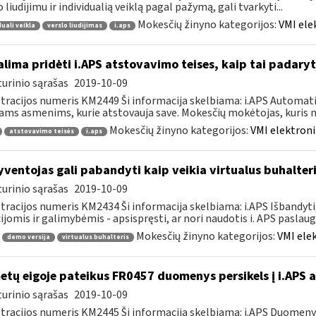
o liudijimu ir individualią veiklą pagal pažymą, gali tvarkyti...
Mokesčių žinyno kategorijos:
VMI ele
duali veikla
verslo liudijimas
i.aps
lima pridėti i.APS atstovavimo teises, kaip tai padaryt
urinio sąrašas
2019-10-09
tracijos numeris KM2449 Ši informacija skelbiama: i.APS Automati
iams asmenims, kurie atstovauja save. Mokesčių mokėtojas, kuris no
Mokesčių žinyno kategorijos:
VMI elektroni
atstovavimo teisės
i.aps
ventojas gali pabandyti kaip veikia virtualus buhalteri
urinio sąrašas
2019-10-09
tracijos numeris KM2434 Ši informacija skelbiama: i.APS Išbandyti,
ijomis ir galimybėmis - apsispręsti, ar nori naudotis i. APS paslauga,
Mokesčių žinyno kategorijos:
VMI ele
demo versija
virtualus buhalteris
tų eigoje pateikus FR0457 duomenys persikels į i.APS 
urinio sąrašas
2019-10-09
tracijos numeris KM2445 Ši informacija skelbiama: i.APS Duomen