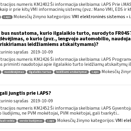
tracijos numeris KM2402 Ši informacija skelbiama: i.APS Prie i.MAS
kaip ir prie kitų VMI informacinių sistemų (pvz.: Mano VMI, EDS ir kt.)
Mokesčių žinyno kategorijos:
VMI elektroninės sistemos » i
i.aps
 bus nustatoma, kurio ilgalaikio turto, nurodyto FR045
dėvėjimas, o kurio (pvz., lengvojo automobilio, naudo
riskiriamas leidžiamiems atskaitymams)?
urinio sąrašas
2019-10-09
tracijos numeris KM2426 Ši informacija skelbiama: i.APS Programo
as priminti naudotojui apie ilgalaikio turto leidžiamų atskaitymų išl
Mokesčių žinyn
nusidėvėjimas
ilgalaikis turtas
leidžiami atskaitymai
i.aps
gali jungtis prie i.APS?
urinio sąrašas
2019-10-09
tracijos numeris KM2452 Ši informacija skelbiama: i.APS Gyventojai
o liudijimu, ne PVM mokėtojai, PVM mokėtojai, gali tvarkyti...
Mokesčių žinyno kategorijos:
VMI ele
duali veikla
verslo liudijimas
i.aps