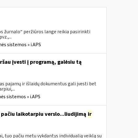
 žurnalo“ peržiūros lange reikia pasirinkti
z.,...
nės sistemos » i.APS
ršau įvesti į programą, galėsiu tą
s pajamų ir išlaidų dokumentus gali įvesti bet
piui,...
ės sistemos » i.APS
pačiu laikotarpiu verslo...liudijimą
ir
, tuo pačiu metu vykdantys individualią veiklą su