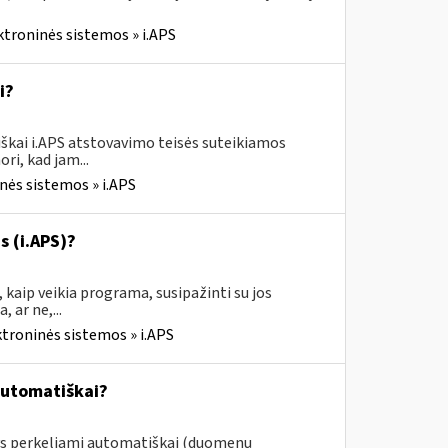
ktroninės sistemos » i.APS
i?
škai i.APS atstovavimo teisės suteikiamos
ri, kad jam...
nės sistemos » i.APS
s (i.APS)?
 kaip veikia programa, susipažinti su jos
 ar ne,...
ktroninės sistemos » i.APS
automatiškai?
ys perkeliami automatiškai (duomenų