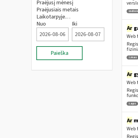
Praėjusį mėnesį
versl
Praėjusiais metais
indivi
Laikotarpyje…
Nuo
Iki
Ar
ga
Web t
Regis
fizin
Paieška
i.mas
Ar
gy
Web t
Regis
funkc
i.aps
Ar
me
Web t
Regis