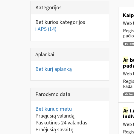
Kategorijos
Kaip
Bet kurios kategorijos
Web t
i.APS
(14)
Regis
pačio
pajamų
Aplankai
Ar
bu
pad
Bet kurį aplanką
Web t
Regis
kada 
Parodymo data
datos
Bet kuriuo metu
Ar
i.
Praėjusią valandą
indi
Paskutines 24 valandas
Web t
Praėjusią savaitę
Regis