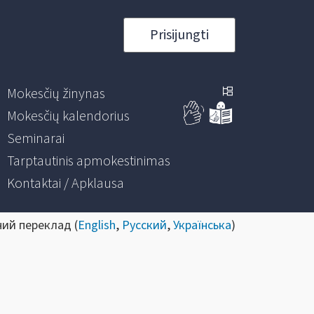
Prisijungti
Mokesčių žinynas
Mokesčių kalendorius
Seminarai
Tarptautinis apmokestinimas
Kontaktai / Apklausa
ний переклад (
English
,
Русский
,
Українська
)