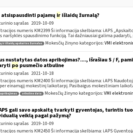
 atsispausdinti pajamų
ir
išlaidų žurnalą?
urinio sąrašas
2019-10-09
tracijos numeris KM2399 Ši informacija skelbiama: i.APS „Apskaitos
s naršyklės spausdinimo funkciją. Tai dažniausiai galima padaryti, pv
Mokesčių žinyno kategorijos:
VMI elektroni
 ir išlaidų apskaitos žurnalas
s nustatytas datos apribojimas?...., išrašiau S / F, pami
aryti
po
pusmečio atbuline
urinio sąrašas
2021-10-18
tracijos numeris KM2400 Ši informacija skelbiama: i.APS Naudotoja
per einamąjį mokestinį laikotarpį. Pasibaigus mokestiniam laikotar
Mokesčių žinyno kategorijos:
VMI elektronin
 apribojimas
atbuline data
APS gali savo apskaitą tvarkyti gyventojas, turintis tuo 
vidualią veiklą pagal pažymą?
urinio sąrašas
2019-10-09
tracijos numeris KM2450 Ši informacija skelbiama: i.APS Gyventojai