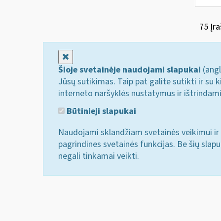
75 Įra
Uždaryti
Šioje svetainėje naudojami slapukai
(angl
Jūsų sutikimas. Taip pat galite sutikti ir s
interneto naršyklės nustatymus ir ištrindam
Būtinieji slapukai
Naudojami sklandžiam svetainės veikimui ir 
pagrindines svetainės funkcijas. Be šių slap
negali tinkamai veikti.