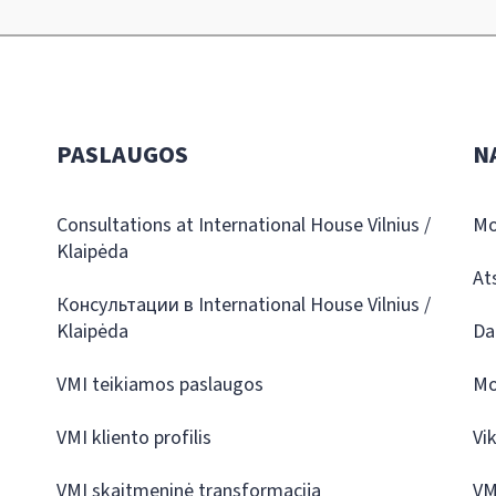
PASLAUGOS
N
Consultations at International House Vilnius /
Mo
Klaipėda
At
Консультации в International House Vilnius /
Klaipėda
Da
VMI teikiamos paslaugos
Mo
VMI kliento profilis
Vi
VMI skaitmeninė transformacija
VM