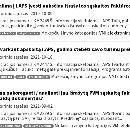
lima į i.APS įvesti anksčiau išrašytos sąskaitos faktūr
urinio sąrašas
2019-10-09
tracijos numeris KM2448 Ši informacija skelbiama: i.APS Taip, gal
nis, pasirinkite „Įvedami anksčiau išrašytos sąskaitos duomenys“, j
Mokesčių žinyno kategorijos:
VMI elektroninė
ta faktūra
atgaline data
tvarkant apskaitą i.APS, galima stebėti savo turimų prek
urinio sąrašas
2021-10-18
tracijos numeris KM2447 Ši informacija skelbiama: i.APS Tvarkant 
ų likučius ir atlikti metų gale prekių inventorizaciją. Programa aut
Mokesčių žinyno kategorijos:
VMI elektr
orizacija
i.aps
prekių likučiai
ma pakoreguoti / anuliuoti jau išrašytą PVM sąskaitą fa
laidų dokumentus?
urinio sąrašas
2021-09-02
tracijos numeris KM2239 Ši informacija skelbiama: i.APS Norint pati
šrašytą per i.SAF, reikia išrašyti „Kreditinę“ sąskaitą, nurodant...
Mokesčių žinyno kategorijos:
VMI elek
nų tikslinimas
atšaukimo funkcija