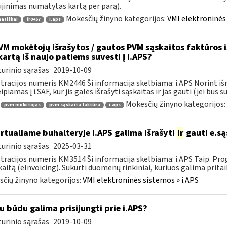
jinimas numatytas kartą per parą).
Mokesčių žinyno kategorijos:
VMI elektroninės 
atiškai
fr0457
i.aps
M mokėtojų išrašytos / gautos PVM sąskaitos faktūros iš 
kartą iš naujo patiems suvesti į i.APS?
urinio sąrašas
2019-10-09
tracijos numeris KM2446 Ši informacija skelbiama: i.APS Norint iš
piamas į i.SAF, kur jis galės išrašyti sąskaitas ir jas gauti (jei bus su
Mokesčių žinyno kategorijos:
pvm mokėtojas
pvm sąskaita faktūra
i.aps
rtualiame buhalteryje i.APS galima išrašyti
ir
gauti e.są
urinio sąrašas
2025-03-31
tracijos numeris KM3514 Ši informacija skelbiama: i.APS Taip. Progr
kaitą (eInvoicing). Sukurti duomenų rinkiniai, kuriuos galima pritaik
čių žinyno kategorijos:
VMI elektroninės sistemos » i.APS
u būdu galima prisijungti prie i.APS?
urinio sąrašas
2019-10-09