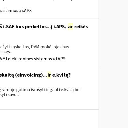
sistemos » i.APS
i.SAF bus perkeltos...į i.APS,
ar
reikės
rašyti sąskaitas, PVM mokėtojas bus
tikęs...
VMI elektroninės sistemos » i.APS
skaitą (eInvoicing)...
ir
e.kvitą?
amoje galima išrašyti ir gauti e.kvitą bei
yti savo...