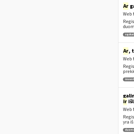
Ar
ga
Web t
Regis
duome
sąskai
Ar
, 
Web t
Regis
preki
invent
gali
ir
iš
Web t
Regis
yra i
duome