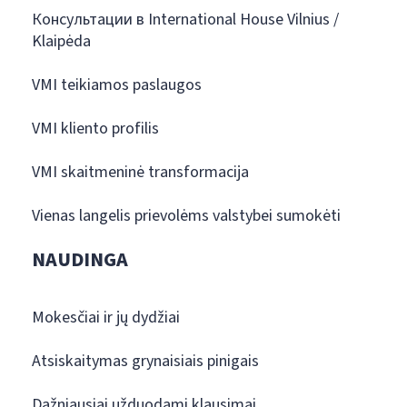
Консультации в International House Vilnius /
Klaipėda
VMI teikiamos paslaugos
VMI kliento profilis
VMI skaitmeninė transformacija
Vienas langelis prievolėms valstybei sumokėti
NAUDINGA
Mokesčiai ir jų dydžiai
Atsiskaitymas grynaisiais pinigais
Dažniausiai užduodami klausimai