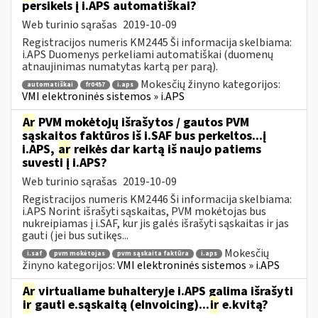
persikels į i.APS automatiškai?
Web turinio sąrašas
2019-10-09
Registracijos numeris KM2445 Ši informacija skelbiama:
i.APS Duomenys perkeliami automatiškai (duomenų
atnaujinimas numatytas kartą per parą).
Mokesčių žinyno kategorijos:
automatiškai
fr0457
i.aps
VMI elektroninės sistemos » i.APS
Ar
PVM mokėtojų išrašytos / gautos PVM
sąskaitos faktūros iš i.SAF bus perkeltos...į
i.APS,
ar
reikės dar kartą iš naujo patiems
suvesti į i.APS?
Web turinio sąrašas
2019-10-09
Registracijos numeris KM2446 Ši informacija skelbiama:
i.APS Norint išrašyti sąskaitas, PVM mokėtojas bus
nukreipiamas į i.SAF, kur jis galės išrašyti sąskaitas ir jas
gauti (jei bus sutikęs...
Mokesčių
i.saf
pvm mokėtojas
pvm sąskaita faktūra
i.aps
žinyno kategorijos:
VMI elektroninės sistemos » i.APS
Ar
virtualiame buhalteryje i.APS galima išrašyti
ir
gauti e.sąskaitą (eInvoicing)...
ir
e.kvitą?