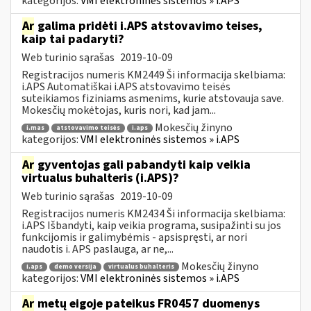
kategorijos:
VMI elektroninės sistemos » i.APS
Ar
galima pridėti i.APS atstovavimo teises,
kaip tai padaryti?
Web turinio sąrašas
2019-10-09
Registracijos numeris KM2449 Ši informacija skelbiama:
i.APS Automatiškai i.APS atstovavimo teisės
suteikiamos fiziniams asmenims, kurie atstovauja save.
Mokesčių mokėtojas, kuris nori, kad jam...
Mokesčių žinyno
i.mas
atstovavimo teisės
i.aps
kategorijos:
VMI elektroninės sistemos » i.APS
Ar
gyventojas gali pabandyti kaip veikia
virtualus buhalteris (i.APS)?
Web turinio sąrašas
2019-10-09
Registracijos numeris KM2434 Ši informacija skelbiama:
i.APS Išbandyti, kaip veikia programa, susipažinti su jos
funkcijomis ir galimybėmis - apsispręsti, ar nori
naudotis i. APS paslauga, ar ne,...
Mokesčių žinyno
i.aps
demo versija
virtualus buhalteris
kategorijos:
VMI elektroninės sistemos » i.APS
Ar
metų eigoje pateikus FR0457 duomenys