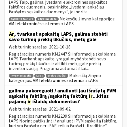
i.APS Taip, galima. Įvesdami elektroninės sąskaitos
faktūros duomenis, pasirinkite „Įvedami anksčiau
išrašytos sąskaitos duomenys“, jei norite...
Mokesčių žinyno kategorijos:
sąskaita faktūra
atgaline data
VMI elektroninės sistemos » i.APS
Ar
, tvarkant apskaitą i.APS, galima stebėti
savo turimų prekių likučius, metų gale
Web turinio sąrašas
2021-10-18
Registracijos numeris KM2447 Ši informacija skelbiama:
i.APS Tvarkant apskaitą, yra galimybė stebėti savo
turimų prekių likučius ir atlikti metų gale prekių
inventorizaciją. Programa automatiškai...
Mokesčių žinyno
inventorizacija
i.aps
prekių likučiai
kategorijos:
VMI elektroninės sistemos » i.APS
galima pakoreguoti / anuliuoti jau išrašytą PVM
sąskaitą faktūrą /sąskaitą faktūrą
ir
...kitus
pajamų
ir
išlaidų dokumentus?
Web turinio sąrašas
2021-09-02
Registracijos numeris KM2239 Ši informacija skelbiama:
i.APS Norint patikslinti / anuliuoti PVM sąskaitą faktūrą,
kuri yra išrašytą per i.SAF, reikia išrašyti „Kreditinę“