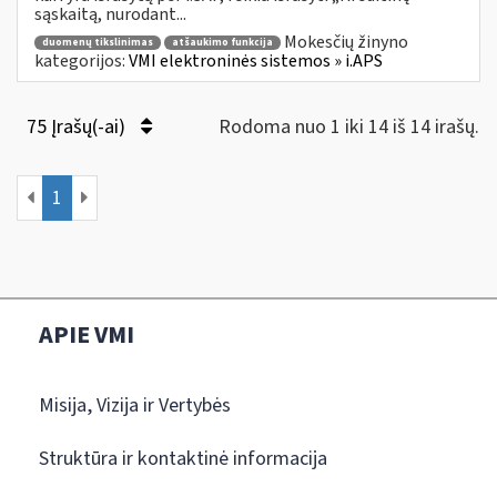
sąskaitą, nurodant...
Mokesčių žinyno
duomenų tikslinimas
atšaukimo funkcija
kategorijos:
VMI elektroninės sistemos » i.APS
75 Įrašų(-ai)
Rodoma nuo 1 iki 14 iš 14 irašų.
1
APIE VMI
Misija, Vizija ir Vertybės
Struktūra ir kontaktinė informacija