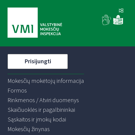
Prisijungti
Mokesčių mokėtojų informacija
Formos
Rinkmenos / Atviri duomenys
Skaičiuoklės ir pagalbininkai
Sąskaitos ir įmokų kodai
Mokesčių žinynas