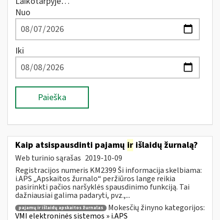
Laikotarpyje…
Nuo
Iki
Paieška
Kaip atsispausdinti pajamų
ir
išlaidų žurnalą?
Web turinio sąrašas
2019-10-09
Registracijos numeris KM2399 Ši informacija skelbiama:
i.APS „Apskaitos žurnalo“ peržiūros lange reikia
pasirinkti pačios naršyklės spausdinimo funkciją. Tai
dažniausiai galima padaryti, pvz.,...
Mokesčių žinyno kategorijos:
pajamų ir išlaidų apskaitos žurnalas
VMI elektroninės sistemos » i.APS