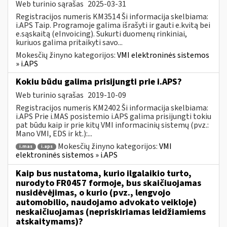
Web turinio sąrašas
2025-03-31
Registracijos numeris KM3514 Ši informacija skelbiama:
i.APS Taip. Programoje galima išrašyti ir gauti e.kvitą bei
e.sąskaitą (eInvoicing). Sukurti duomenų rinkiniai,
kuriuos galima pritaikyti savo...
Mokesčių žinyno kategorijos:
VMI elektroninės sistemos
» i.APS
Kokiu būdu galima prisijungti prie i.APS?
Web turinio sąrašas
2019-10-09
Registracijos numeris KM2402 Ši informacija skelbiama:
i.APS Prie i.MAS posistemio i.APS galima prisijungti tokiu
pat būdu kaip ir prie kitų VMI informacinių sistemų (pvz.:
Mano VMI, EDS ir kt.):...
Mokesčių žinyno kategorijos:
VMI
i.mas
i.aps
elektroninės sistemos » i.APS
Kaip bus nustatoma, kurio ilgalaikio turto,
nurodyto FR0457 formoje, bus skaičiuojamas
nusidėvėjimas, o kurio (pvz., lengvojo
automobilio, naudojamo advokato veikloje)
neskaičiuojamas (nepriskiriamas leidžiamiems
atskaitymams)?