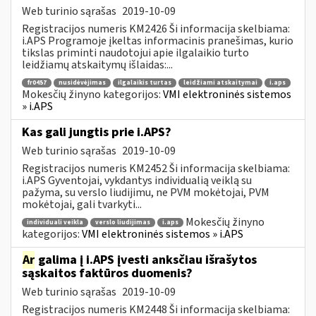
Web turinio sąrašas
2019-10-09
Registracijos numeris KM2426 Ši informacija skelbiama:
i.APS Programoje įkeltas informacinis pranešimas, kurio
tikslas priminti naudotojui apie ilgalaikio turto
leidžiamų atskaitymų išlaidas:...
fr0457
nusidėvėjimas
ilgalaikis turtas
leidžiami atskaitymai
i.aps
Mokesčių žinyno kategorijos:
VMI elektroninės sistemos
» i.APS
Kas gali jungtis prie i.APS?
Web turinio sąrašas
2019-10-09
Registracijos numeris KM2452 Ši informacija skelbiama:
i.APS Gyventojai, vykdantys individualią veiklą su
pažyma, su verslo liudijimu, ne PVM mokėtojai, PVM
mokėtojai, gali tvarkyti...
Mokesčių žinyno
individuali veikla
verslo liudijimas
i.aps
kategorijos:
VMI elektroninės sistemos » i.APS
Ar
galima į i.APS įvesti anksčiau išrašytos
sąskaitos faktūros duomenis?
Web turinio sąrašas
2019-10-09
Registracijos numeris KM2448 Ši informacija skelbiama: