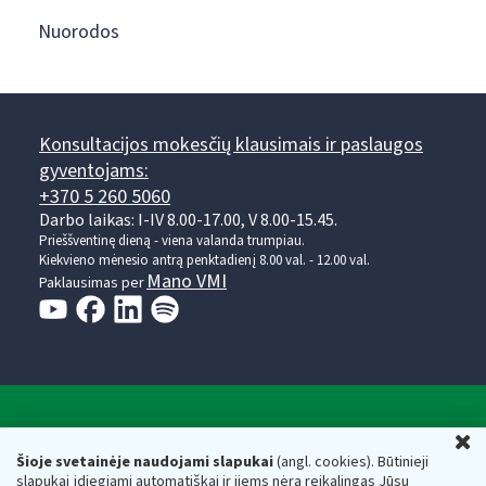
Nuorodos
Konsultacijos mokesčių klausimais ir paslaugos
gyventojams:
+370 5 260 5060
Darbo laikas: I-IV 8.00-17.00, V 8.00-15.45.
Prieššventinę dieną - viena valanda trumpiau.
Kiekvieno mėnesio antrą penktadienį 8.00 val. - 12.00 val.
Mano VMI
Paklausimas per
Valstybinė mokesčių inspekcija prie Lietuvos
U
Respublikos finansų ministerijos
Šioje svetainėje naudojami slapukai
(angl. cookies). Būtinieji
slapukai įdiegiami automatiškai ir jiems nėra reikalingas Jūsų