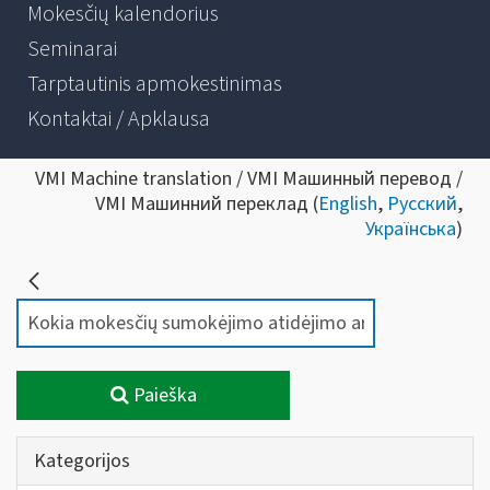
Mokesčių kalendorius
Seminarai
Tarptautinis apmokestinimas
Kontaktai / Apklausa
VMI Machine translation / VMI Машинный перевод /
VMI Машинний переклад (
English
,
Русский
,
Українська
)
Paieška
Kategorijos