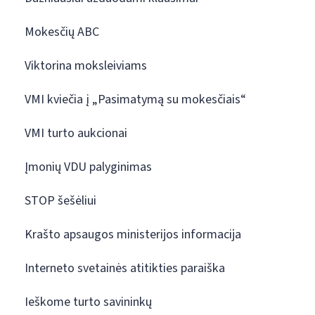
Mokesčių ABC
Viktorina moksleiviams
VMI kviečia į „Pasimatymą su mokesčiais“
VMI turto aukcionai
Įmonių VDU palyginimas
STOP šešėliui
Krašto apsaugos ministerijos informacija
Interneto svetainės atitikties paraiška
Ieškome turto savininkų