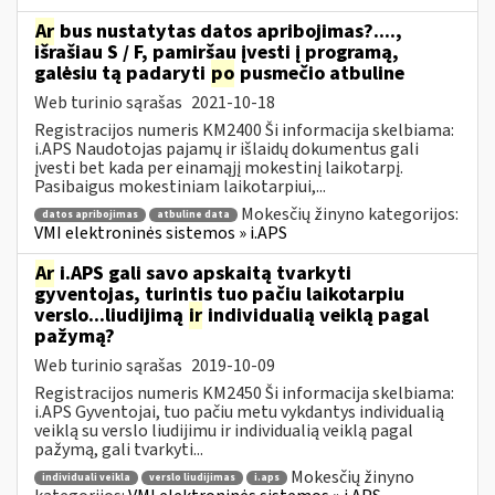
Ar
bus nustatytas datos apribojimas?....,
išrašiau S / F, pamiršau įvesti į programą,
galėsiu tą padaryti
po
pusmečio atbuline
Web turinio sąrašas
2021-10-18
Registracijos numeris KM2400 Ši informacija skelbiama:
i.APS Naudotojas pajamų ir išlaidų dokumentus gali
įvesti bet kada per einamąjį mokestinį laikotarpį.
Pasibaigus mokestiniam laikotarpiui,...
Mokesčių žinyno kategorijos:
datos apribojimas
atbuline data
VMI elektroninės sistemos » i.APS
Ar
i.APS gali savo apskaitą tvarkyti
gyventojas, turintis tuo pačiu laikotarpiu
verslo...liudijimą
ir
individualią veiklą pagal
pažymą?
Web turinio sąrašas
2019-10-09
Registracijos numeris KM2450 Ši informacija skelbiama:
i.APS Gyventojai, tuo pačiu metu vykdantys individualią
veiklą su verslo liudijimu ir individualią veiklą pagal
pažymą, gali tvarkyti...
Mokesčių žinyno
individuali veikla
verslo liudijimas
i.aps