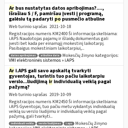
Ar
bus nustatytas datos apribojimas?....,
išrašiau S / F, pamiršau įvesti į programą,
galėsiu tą padaryti
po
pusmečio atbuline
Web turinio sąrašas
2021-10-18
Registracijos numeris KM2400 Ši informacija skelbiama:
i.APS Naudotojas pajamų ir išlaidų dokumentus gali
įvesti bet kada per einamąjį mokestinį laikotarpį.
Pasibaigus mokestiniam laikotarpiui,...
Mokesčių žinyno kategorijos:
datos apribojimas
atbuline data
VMI elektroninės sistemos » i.APS
Ar
i.APS gali savo apskaitą tvarkyti
gyventojas, turintis tuo pačiu laikotarpiu
verslo...liudijimą
ir
individualią veiklą pagal
pažymą?
Web turinio sąrašas
2019-10-09
Registracijos numeris KM2450 Ši informacija skelbiama:
i.APS Gyventojai, tuo pačiu metu vykdantys individualią
veiklą su verslo liudijimu ir individualią veiklą pagal
pažymą, gali tvarkyti...
Mokesčių žinyno
individuali veikla
verslo liudijimas
i.aps