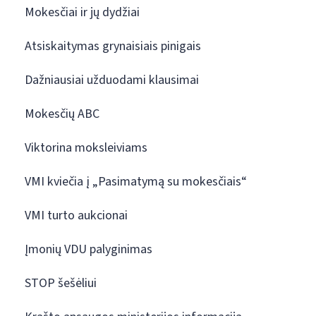
Mokesčiai ir jų dydžiai
Atsiskaitymas grynaisiais pinigais
Dažniausiai užduodami klausimai
Mokesčių ABC
Viktorina moksleiviams
VMI kviečia į „Pasimatymą su mokesčiais“
VMI turto aukcionai
Įmonių VDU palyginimas
STOP šešėliui