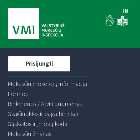
Prisijungti
Mokesčių mokėtojų informacija
Formos
Rinkmenos / Atviri duomenys
Skaičiuoklės ir pagalbininkai
Sąskaitos ir įmokų kodai
Mokesčių žinynas