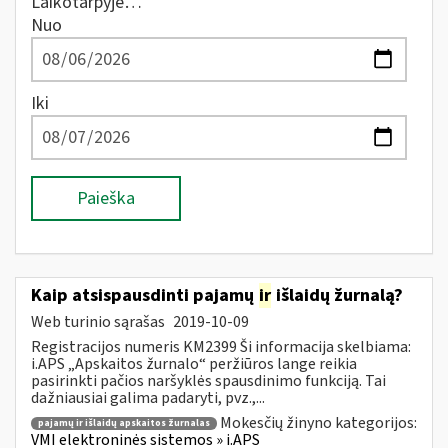
Laikotarpyje…
Nuo
Iki
Paieška
Kaip atsispausdinti pajamų
ir
išlaidų žurnalą?
Web turinio sąrašas
2019-10-09
Registracijos numeris KM2399 Ši informacija skelbiama:
i.APS „Apskaitos žurnalo“ peržiūros lange reikia
pasirinkti pačios naršyklės spausdinimo funkciją. Tai
dažniausiai galima padaryti, pvz.,...
Mokesčių žinyno kategorijos:
pajamų ir išlaidų apskaitos žurnalas
VMI elektroninės sistemos » i.APS