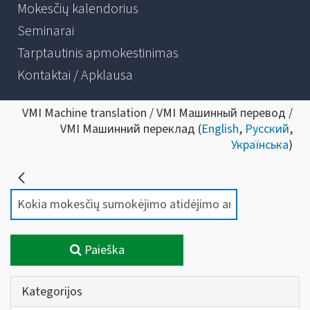
Mokesčių kalendorius
Seminarai
Tarptautinis apmokestinimas
Kontaktai / Apklausa
VMI Machine translation / VMI Машинный перевод /
VMI Машинний переклад (
English
,
Русский
,
Українська
)
Paieška
Kategorijos