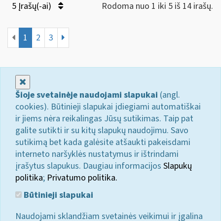
5 Įrašų(-ai)
Rodoma nuo 1 iki 5 iš 14 irašų.
1
2
3
Uždaryti
Šioje svetainėje naudojami slapukai
(angl.
cookies). Būtinieji slapukai įdiegiami automatiškai
ir jiems nėra reikalingas Jūsų sutikimas. Taip pat
galite sutikti ir su kitų slapukų naudojimu. Savo
sutikimą bet kada galėsite atšaukti pakeisdami
interneto naršyklės nustatymus ir ištrindami
įrašytus slapukus. Daugiau informacijos
Slapukų
politika
;
Privatumo politika.
Būtinieji slapukai
Naudojami sklandžiam svetainės veikimui ir įgalina