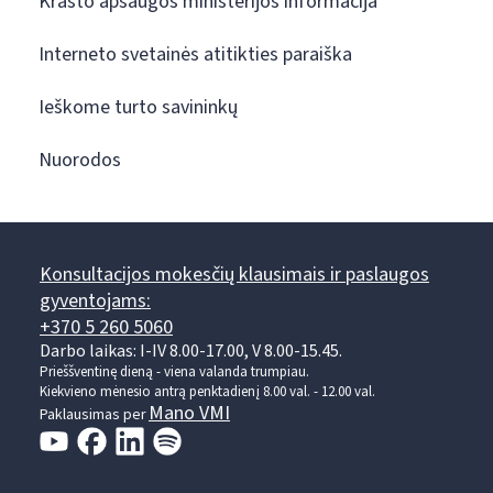
Krašto apsaugos ministerijos informacija
Interneto svetainės atitikties paraiška
Ieškome turto savininkų
Nuorodos
Konsultacijos mokesčių klausimais ir paslaugos
gyventojams:
+370 5 260 5060
Darbo laikas: I-IV 8.00-17.00, V 8.00-15.45.
Prieššventinę dieną - viena valanda trumpiau.
Kiekvieno mėnesio antrą penktadienį 8.00 val. - 12.00 val.
Mano VMI
Paklausimas per