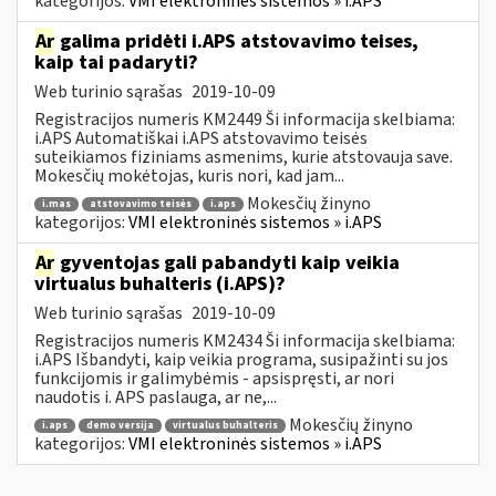
kategorijos:
VMI elektroninės sistemos » i.APS
Ar
galima pridėti i.APS atstovavimo teises,
kaip tai padaryti?
Web turinio sąrašas
2019-10-09
Registracijos numeris KM2449 Ši informacija skelbiama:
i.APS Automatiškai i.APS atstovavimo teisės
suteikiamos fiziniams asmenims, kurie atstovauja save.
Mokesčių mokėtojas, kuris nori, kad jam...
Mokesčių žinyno
i.mas
atstovavimo teisės
i.aps
kategorijos:
VMI elektroninės sistemos » i.APS
Ar
gyventojas gali pabandyti kaip veikia
virtualus buhalteris (i.APS)?
Web turinio sąrašas
2019-10-09
Registracijos numeris KM2434 Ši informacija skelbiama:
i.APS Išbandyti, kaip veikia programa, susipažinti su jos
funkcijomis ir galimybėmis - apsispręsti, ar nori
naudotis i. APS paslauga, ar ne,...
Mokesčių žinyno
i.aps
demo versija
virtualus buhalteris
kategorijos:
VMI elektroninės sistemos » i.APS