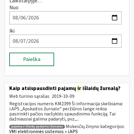
Laikotarpyje…
Nuo
Iki
Paieška
Kaip atsispausdinti pajamų
ir
išlaidų žurnalą?
Web turinio sąrašas
2019-10-09
Registracijos numeris KM2399 Ši informacija skelbiama:
i.APS „Apskaitos žurnalo“ peržiūros lange reikia
pasirinkti pačios naršyklės spausdinimo funkciją. Tai
dažniausiai galima padaryti, pvz.,...
Mokesčių žinyno kategorijos:
pajamų ir išlaidų apskaitos žurnalas
VMI elektroninės sistemos » i.APS