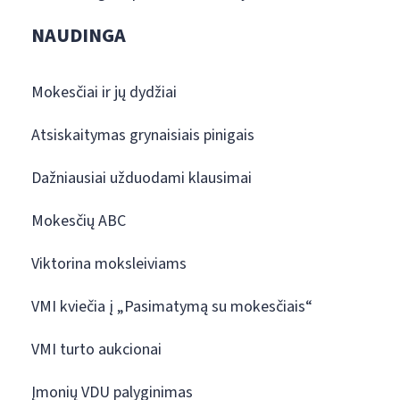
NAUDINGA
Mokesčiai ir jų dydžiai
Atsiskaitymas grynaisiais pinigais
Dažniausiai užduodami klausimai
Mokesčių ABC
Viktorina moksleiviams
VMI kviečia į „Pasimatymą su mokesčiais“
VMI turto aukcionai
Įmonių VDU palyginimas