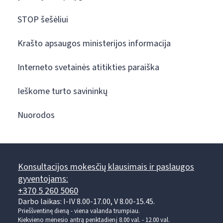
STOP šešėliui
Krašto apsaugos ministerijos informacija
Interneto svetainės atitikties paraiška
Ieškome turto savininkų
Nuorodos
Konsultacijos mokesčių klausimais ir paslaugos
gyventojams:
+370 5 260 5060
Darbo laikas: I-IV 8.00-17.00, V 8.00-15.45.
Prieššventinę dieną - viena valanda trumpiau.
Kiekvieno mėnesio antrą penktadienį 8.00 val. - 12.00 val.