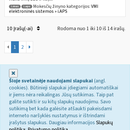
Mokesčių žinyno kategorijos:
VMI
i.mas
i.aps
elektroninės sistemos » i.APS
10 Įrašų(-ai)
Rodoma nuo 1 iki 10 iš 14 irašų.
1
2
Uždaryti
Šioje svetainėje naudojami slapukai
(angl.
cookies). Būtinieji slapukai įdiegiami automatiškai
ir jiems nėra reikalingas Jūsų sutikimas. Taip pat
galite sutikti ir su kitų slapukų naudojimu. Savo
sutikimą bet kada galėsite atšaukti pakeisdami
interneto naršyklės nustatymus ir ištrindami
įrašytus slapukus. Daugiau informacijos
Slapukų
politika
;
Privatumo politika.