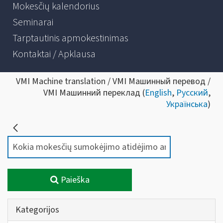
Mokesčių kalendorius
Seminarai
Tarptautinis apmokestinimas
Kontaktai / Apklausa
VMI Machine translation / VMI Машинный перевод /
VMI Машинний переклад (
English
,
Русский
,
Українська
)
Paieška
Kategorijos