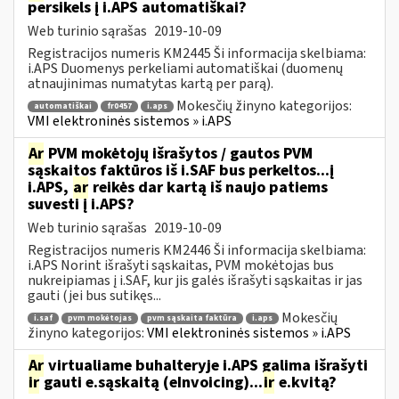
persikels į i.APS automatiškai?
Web turinio sąrašas
2019-10-09
Registracijos numeris KM2445 Ši informacija skelbiama:
i.APS Duomenys perkeliami automatiškai (duomenų
atnaujinimas numatytas kartą per parą).
Mokesčių žinyno kategorijos:
automatiškai
fr0457
i.aps
VMI elektroninės sistemos » i.APS
Ar
PVM mokėtojų išrašytos / gautos PVM
sąskaitos faktūros iš i.SAF bus perkeltos...į
i.APS,
ar
reikės dar kartą iš naujo patiems
suvesti į i.APS?
Web turinio sąrašas
2019-10-09
Registracijos numeris KM2446 Ši informacija skelbiama:
i.APS Norint išrašyti sąskaitas, PVM mokėtojas bus
nukreipiamas į i.SAF, kur jis galės išrašyti sąskaitas ir jas
gauti (jei bus sutikęs...
Mokesčių
i.saf
pvm mokėtojas
pvm sąskaita faktūra
i.aps
žinyno kategorijos:
VMI elektroninės sistemos » i.APS
Ar
virtualiame buhalteryje i.APS galima išrašyti
ir
gauti e.sąskaitą (eInvoicing)...
ir
e.kvitą?