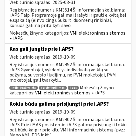
Web turinio sąrašas
2025-03-31
Registracijos numeris KM3514 Ši informacija skelbiama:
i.APS Taip. Programoje galima išrašyti ir gauti e.kvitą bei
e.sąskaitą (eInvoicing). Sukurti duomenų rinkiniai,
kuriuos galima pritaikyti savo...
Mokesčių žinyno kategorijos:
VMI elektroninės sistemos
» i.APS
Kas gali jungtis prie i.APS?
Web turinio sąrašas
2019-10-09
Registracijos numeris KM2452 Ši informacija skelbiama:
i.APS Gyventojai, vykdantys individualią veiklą su
pažyma, su verslo liudijimu, ne PVM mokėtojai, PVM
mokėtojai, gali tvarkyti...
Mokesčių žinyno
individuali veikla
verslo liudijimas
i.aps
kategorijos:
VMI elektroninės sistemos » i.APS
Kokiu būdu galima prisijungti prie i.APS?
Web turinio sąrašas
2019-10-09
Registracijos numeris KM2402 Ši informacija skelbiama:
i.APS Prie i.MAS posistemio i.APS galima prisijungti tokiu
pat būdu kaip ir prie kitų VMI informacinių sistemų (pvz.:
Mano VMI, EDS ir kt.):...