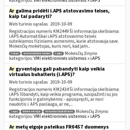
kategorijos:
VMI elektroninės sistemos » i.APS
Ar
galima pridėti i.APS atstovavimo teises,
kaip tai padaryti?
Web turinio sąrašas
2019-10-09
Registracijos numeris KM2449 Ši informacija skelbiama:
i.APS Automatiškai i.APS atstovavimo teisės
suteikiamos fiziniams asmenims, kurie atstovauja save.
Mokesčių mokėtojas, kuris nori, kad jam...
Mokesčių žinyno
i.mas
atstovavimo teisės
i.aps
kategorijos:
VMI elektroninės sistemos » i.APS
Ar
gyventojas gali pabandyti kaip veikia
virtualus buhalteris (i.APS)?
Web turinio sąrašas
2019-10-09
Registracijos numeris KM2434 Ši informacija skelbiama:
i.APS Išbandyti, kaip veikia programa, susipažinti su jos
funkcijomis ir galimybėmis - apsispręsti, ar nori
naudotis i. APS paslauga, ar ne,...
Mokesčių žinyno
i.aps
demo versija
virtualus buhalteris
kategorijos:
VMI elektroninės sistemos » i.APS
Ar
metų eigoje pateikus FR0457 duomenys