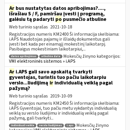
Ar
bus nustatytas datos apribojimas?....,
išrašiau S / F, pamiršau įvesti į programą,
galėsiu tą padaryti
po
pusmečio atbuline
Web turinio sąrašas
2021-10-18
Registracijos numeris KM2400 Ši informacija skelbiama:
i.APS Naudotojas pajamų ir išlaidų dokumentus gali
įvesti bet kada per einamąjį mokestinį laikotarpį.
Pasibaigus mokestiniam laikotarpiui,...
Mokesčių žinyno kategorijos:
datos apribojimas
atbuline data
VMI elektroninės sistemos » i.APS
Ar
i.APS gali savo apskaitą tvarkyti
gyventojas, turintis tuo pačiu laikotarpiu
verslo...liudijimą
ir
individualią veiklą pagal
pažymą?
Web turinio sąrašas
2019-10-09
Registracijos numeris KM2450 Ši informacija skelbiama:
i.APS Gyventojai, tuo pačiu metu vykdantys individualią
veiklą su verslo liudijimu ir individualią veiklą pagal
pažymą, gali tvarkyti...
Mokesčių žinyno
individuali veikla
verslo liudijimas
i.aps