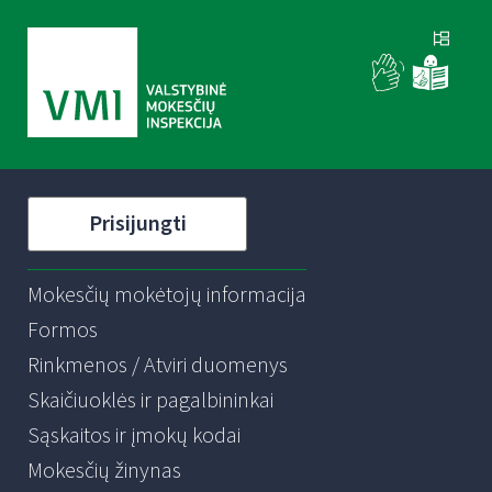
Prisijungti
Mokesčių mokėtojų informacija
Formos
Rinkmenos / Atviri duomenys
Skaičiuoklės ir pagalbininkai
Sąskaitos ir įmokų kodai
Mokesčių žinynas