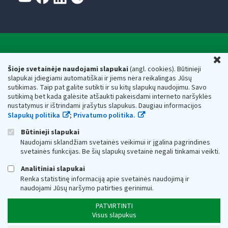
Valstybinė mokesčių inspekcija prie Lietuvos
U
Respublikos finansų ministerijos
Šioje svetainėje naudojami slapukai
(angl. cookies). Būtinieji
slapukai įdiegiami automatiškai ir jiems nėra reikalingas Jūsų
Biudžetinė įstaiga. Juridinio asmens kodas — 188659752,
sutikimas. Taip pat galite sutikti ir su kitų slapukų naudojimu. Savo
adresas: Vasario 16-osios g. 14, 01107 Vilnius, Lietuva, el.paštas:
sutikimą bet kada galėsite atšaukti pakeisdami interneto naršyklės
vmi@vmi.lt
, E. pristatymo dėžutės adresas 188659752
nustatymus ir ištrindami įrašytus slapukus. Daugiau informacijos
Duomenys apie Valstybinę mokesčių inspekciją prie Lietuvos
Slapukų politika
;
Privatumo politika.
Respublikos finansų ministerijos kaupiami ir saugomi Juridinių
asmenų registre
Būtinieji slapukai
Naudojami sklandžiam svetainės veikimui ir įgalina pagrindines
svetainės funkcijas. Be šių slapukų svetainė negali tinkamai veikti.
Analitiniai slapukai
Renka statistinę informaciją apie svetainės naudojimą ir
naudojami Jūsų naršymo patirties gerinimui.
PATVIRTINTI
Visus slapukus