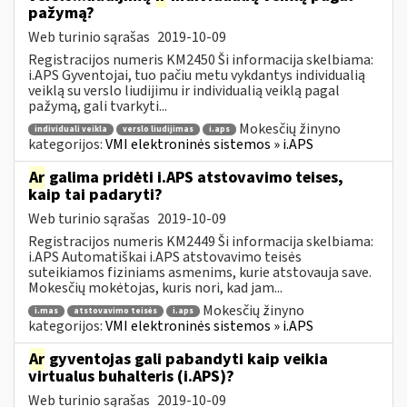
pažymą?
Web turinio sąrašas
2019-10-09
Registracijos numeris KM2450 Ši informacija skelbiama:
i.APS Gyventojai, tuo pačiu metu vykdantys individualią
veiklą su verslo liudijimu ir individualią veiklą pagal
pažymą, gali tvarkyti...
Mokesčių žinyno
individuali veikla
verslo liudijimas
i.aps
kategorijos:
VMI elektroninės sistemos » i.APS
Ar
galima pridėti i.APS atstovavimo teises,
kaip tai padaryti?
Web turinio sąrašas
2019-10-09
Registracijos numeris KM2449 Ši informacija skelbiama:
i.APS Automatiškai i.APS atstovavimo teisės
suteikiamos fiziniams asmenims, kurie atstovauja save.
Mokesčių mokėtojas, kuris nori, kad jam...
Mokesčių žinyno
i.mas
atstovavimo teisės
i.aps
kategorijos:
VMI elektroninės sistemos » i.APS
Ar
gyventojas gali pabandyti kaip veikia
virtualus buhalteris (i.APS)?
Web turinio sąrašas
2019-10-09