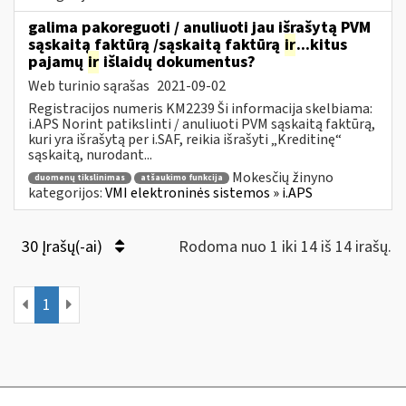
galima pakoreguoti / anuliuoti jau išrašytą PVM
sąskaitą faktūrą /sąskaitą faktūrą
ir
...kitus
pajamų
ir
išlaidų dokumentus?
Web turinio sąrašas
2021-09-02
Registracijos numeris KM2239 Ši informacija skelbiama:
i.APS Norint patikslinti / anuliuoti PVM sąskaitą faktūrą,
kuri yra išrašytą per i.SAF, reikia išrašyti „Kreditinę“
sąskaitą, nurodant...
Mokesčių žinyno
duomenų tikslinimas
atšaukimo funkcija
kategorijos:
VMI elektroninės sistemos » i.APS
30 Įrašų(-ai)
Rodoma nuo 1 iki 14 iš 14 irašų.
1