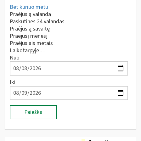
Bet kuriuo metu
Praėjusią valandą
Paskutines 24 valandas
Praėjusią savaitę
Praėjusį mėnesį
Praėjusiais metais
Laikotarpyje…
Nuo
Iki
Paieška