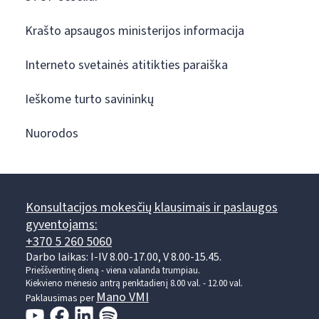
Krašto apsaugos ministerijos informacija
Interneto svetainės atitikties paraiška
Ieškome turto savininkų
Nuorodos
Konsultacijos mokesčių klausimais ir paslaugos
gyventojams:
+370 5 260 5060
Darbo laikas: I-IV 8.00-17.00, V 8.00-15.45.
Prieššventinę dieną - viena valanda trumpiau.
Kiekvieno mėnesio antrą penktadienį 8.00 val. - 12.00 val.
Mano VMI
Paklausimas per