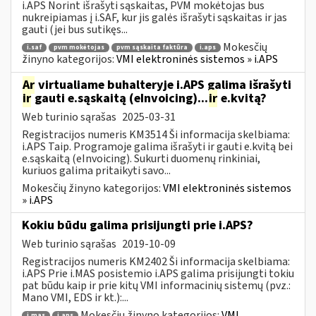
i.APS Norint išrašyti sąskaitas, PVM mokėtojas bus
nukreipiamas į i.SAF, kur jis galės išrašyti sąskaitas ir jas
gauti (jei bus sutikęs...
Mokesčių
i.saf
pvm mokėtojas
pvm sąskaita faktūra
i.aps
žinyno kategorijos:
VMI elektroninės sistemos » i.APS
Ar
virtualiame buhalteryje i.APS galima išrašyti
ir
gauti e.sąskaitą (eInvoicing)...
ir
e.kvitą?
Web turinio sąrašas
2025-03-31
Registracijos numeris KM3514 Ši informacija skelbiama:
i.APS Taip. Programoje galima išrašyti ir gauti e.kvitą bei
e.sąskaitą (eInvoicing). Sukurti duomenų rinkiniai,
kuriuos galima pritaikyti savo...
Mokesčių žinyno kategorijos:
VMI elektroninės sistemos
» i.APS
Kokiu būdu galima prisijungti prie i.APS?
Web turinio sąrašas
2019-10-09
Registracijos numeris KM2402 Ši informacija skelbiama:
i.APS Prie i.MAS posistemio i.APS galima prisijungti tokiu
pat būdu kaip ir prie kitų VMI informacinių sistemų (pvz.:
Mano VMI, EDS ir kt.):...
Mokesčių žinyno kategorijos:
VMI
i.mas
i.aps