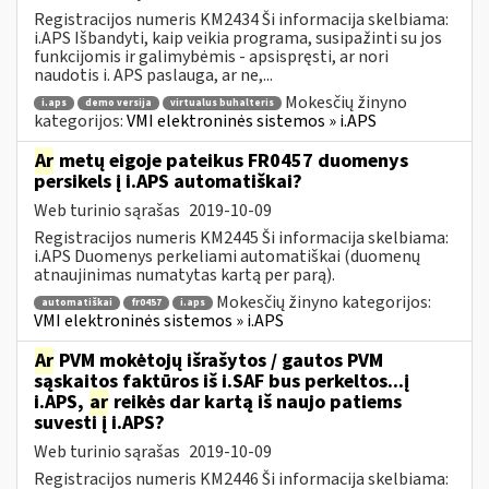
Registracijos numeris KM2434 Ši informacija skelbiama:
i.APS Išbandyti, kaip veikia programa, susipažinti su jos
funkcijomis ir galimybėmis - apsispręsti, ar nori
naudotis i. APS paslauga, ar ne,...
Mokesčių žinyno
i.aps
demo versija
virtualus buhalteris
kategorijos:
VMI elektroninės sistemos » i.APS
Ar
metų eigoje pateikus FR0457 duomenys
persikels į i.APS automatiškai?
Web turinio sąrašas
2019-10-09
Registracijos numeris KM2445 Ši informacija skelbiama:
i.APS Duomenys perkeliami automatiškai (duomenų
atnaujinimas numatytas kartą per parą).
Mokesčių žinyno kategorijos:
automatiškai
fr0457
i.aps
VMI elektroninės sistemos » i.APS
Ar
PVM mokėtojų išrašytos / gautos PVM
sąskaitos faktūros iš i.SAF bus perkeltos...į
i.APS,
ar
reikės dar kartą iš naujo patiems
suvesti į i.APS?
Web turinio sąrašas
2019-10-09
Registracijos numeris KM2446 Ši informacija skelbiama: