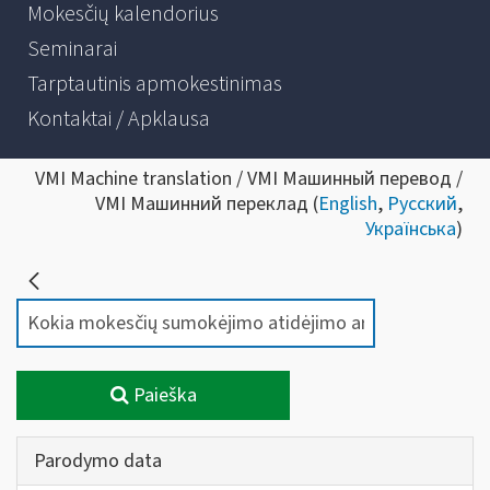
Mokesčių kalendorius
Seminarai
Tarptautinis apmokestinimas
Kontaktai / Apklausa
VMI Machine translation / VMI Машинный перевод /
VMI Машинний переклад (
English
,
Русский
,
Українська
)
Paieška
Parodymo data