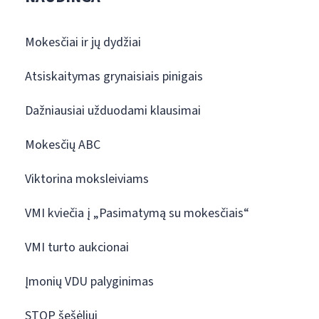
Mokesčiai ir jų dydžiai
Atsiskaitymas grynaisiais pinigais
Dažniausiai užduodami klausimai
Mokesčių ABC
Viktorina moksleiviams
VMI kviečia į „Pasimatymą su mokesčiais“
VMI turto aukcionai
Įmonių VDU palyginimas
STOP šešėliui