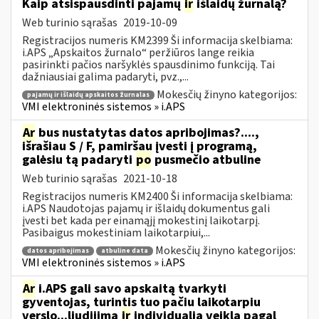
Kaip atsispausdinti pajamų
ir
išlaidų žurnalą?
Web turinio sąrašas
2019-10-09
Registracijos numeris KM2399 Ši informacija skelbiama:
i.APS „Apskaitos žurnalo“ peržiūros lange reikia
pasirinkti pačios naršyklės spausdinimo funkciją. Tai
dažniausiai galima padaryti, pvz.,...
Mokesčių žinyno kategorijos:
pajamų ir išlaidų apskaitos žurnalas
VMI elektroninės sistemos » i.APS
Ar
bus nustatytas datos apribojimas?....,
išrašiau S / F, pamiršau įvesti į programą,
galėsiu tą padaryti
po
pusmečio atbuline
Web turinio sąrašas
2021-10-18
Registracijos numeris KM2400 Ši informacija skelbiama:
i.APS Naudotojas pajamų ir išlaidų dokumentus gali
įvesti bet kada per einamąjį mokestinį laikotarpį.
Pasibaigus mokestiniam laikotarpiui,...
Mokesčių žinyno kategorijos:
datos apribojimas
atbuline data
VMI elektroninės sistemos » i.APS
Ar
i.APS gali savo apskaitą tvarkyti
gyventojas, turintis tuo pačiu laikotarpiu
verslo...liudijimą
ir
individualią veiklą pagal