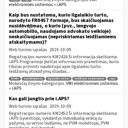
elektroninės sistemos » i.APS
Kaip bus nustatoma, kurio ilgalaikio turto,
nurodyto FR0457 formoje, bus skaičiuojamas
nusidėvėjimas, o kurio (pvz., lengvojo
automobilio, naudojamo advokato veikloje)
neskaičiuojamas (nepriskiriamas leidžiamiems
atskaitymams)?
Web turinio sąrašas
2019-10-09
Registracijos numeris KM2426 Ši informacija skelbiama:
i.APS Programoje įkeltas informacinis pranešimas, kurio
tikslas priminti naudotojui apie ilgalaikio turto
leidžiamų atskaitymų išlaidas:...
fr0457
nusidėvėjimas
ilgalaikis turtas
leidžiami atskaitymai
i.aps
Mokesčių žinyno kategorijos:
VMI elektroninės sistemos
» i.APS
Kas gali jungtis prie i.APS?
Web turinio sąrašas
2019-10-09
Registracijos numeris KM2452 Ši informacija skelbiama:
i.APS Gyventojai, vykdantys individualią veiklą su
pažyma, su verslo liudijimu, ne PVM mokėtojai, PVM
mokėtojai, gali tvarkyti...