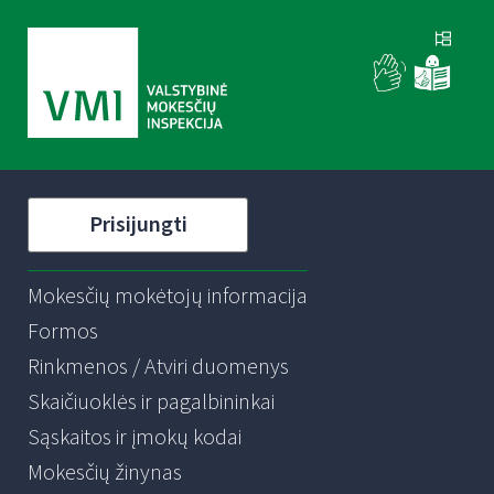
Prisijungti
Mokesčių mokėtojų informacija
Formos
Rinkmenos / Atviri duomenys
Skaičiuoklės ir pagalbininkai
Sąskaitos ir įmokų kodai
Mokesčių žinynas