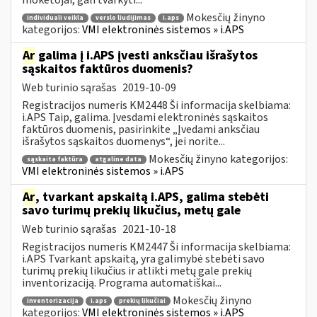
Mokesčių žinyno
individuali veikla
verslo liudijimas
i.aps
kategorijos:
VMI elektroninės sistemos » i.APS
Ar
galima į i.APS įvesti anksčiau išrašytos
sąskaitos faktūros duomenis?
Web turinio sąrašas
2019-10-09
Registracijos numeris KM2448 Ši informacija skelbiama:
i.APS Taip, galima. Įvesdami elektroninės sąskaitos
faktūros duomenis, pasirinkite „Įvedami anksčiau
išrašytos sąskaitos duomenys“, jei norite...
Mokesčių žinyno kategorijos:
sąskaita faktūra
atgaline data
VMI elektroninės sistemos » i.APS
Ar
, tvarkant apskaitą i.APS, galima stebėti
savo turimų prekių likučius, metų gale
Web turinio sąrašas
2021-10-18
Registracijos numeris KM2447 Ši informacija skelbiama:
i.APS Tvarkant apskaitą, yra galimybė stebėti savo
turimų prekių likučius ir atlikti metų gale prekių
inventorizaciją. Programa automatiškai...
Mokesčių žinyno
inventorizacija
i.aps
prekių likučiai
kategorijos:
VMI elektroninės sistemos » i.APS