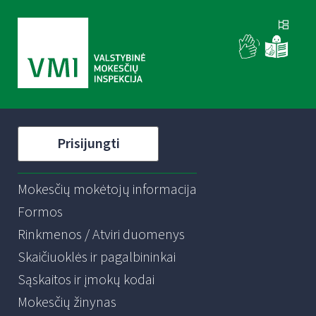
Prisijungti
Mokesčių mokėtojų informacija
Formos
Rinkmenos / Atviri duomenys
Skaičiuoklės ir pagalbininkai
Sąskaitos ir įmokų kodai
Mokesčių žinynas