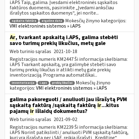
i.APS Taip, galima. Įvesdami elektroninės sąskaitos
faktūros duomenis, pasirinkite „Įvedami anksčiau
išrašytos sąskaitos duomenys“, jei norite...
Mokesčių žinyno kategorijos:
sąskaita faktūra
atgaline data
VMI elektroninės sistemos » i.APS
Ar
, tvarkant apskaitą i.APS, galima stebėti
savo turimų prekių likučius, metų gale
Web turinio sąrašas
2021-10-18
Registracijos numeris KM2447 Ši informacija skelbiama:
i.APS Tvarkant apskaitą, yra galimybė stebėti savo
turimų prekių likučius ir atlikti metų gale prekių
inventorizaciją. Programa automatiškai...
Mokesčių žinyno
inventorizacija
i.aps
prekių likučiai
kategorijos:
VMI elektroninės sistemos » i.APS
galima pakoreguoti / anuliuoti jau išrašytą PVM
sąskaitą faktūrą /sąskaitą faktūrą
ir
...kitus
pajamų
ir
išlaidų dokumentus?
Web turinio sąrašas
2021-09-02
Registracijos numeris KM2239 Ši informacija skelbiama:
i.APS Norint patikslinti / anuliuoti PVM sąskaitą faktūrą,
kuri yra išrašytą per i.SAF, reikia išrašyti „Kreditinę“