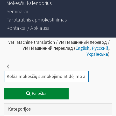
Mokesčių kalendorius
Seminarai
Tarptautinis apmokestinimas
Kontaktai / Apklausa
VMI Machine translation / VMI Машинный перевод /
VMI Машинний переклад (
English
,
Русский
,
Українська
)
Paieška
Kategorijos