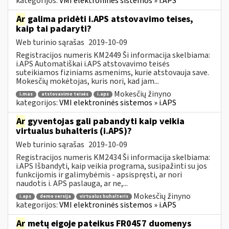
kategorijos:
VMI elektroninės sistemos » i.APS
Ar
galima pridėti i.APS atstovavimo teises,
kaip tai padaryti?
Web turinio sąrašas
2019-10-09
Registracijos numeris KM2449 Ši informacija skelbiama:
i.APS Automatiškai i.APS atstovavimo teisės
suteikiamos fiziniams asmenims, kurie atstovauja save.
Mokesčių mokėtojas, kuris nori, kad jam...
Mokesčių žinyno
i.mas
atstovavimo teisės
i.aps
kategorijos:
VMI elektroninės sistemos » i.APS
Ar
gyventojas gali pabandyti kaip veikia
virtualus buhalteris (i.APS)?
Web turinio sąrašas
2019-10-09
Registracijos numeris KM2434 Ši informacija skelbiama:
i.APS Išbandyti, kaip veikia programa, susipažinti su jos
funkcijomis ir galimybėmis - apsispręsti, ar nori
naudotis i. APS paslauga, ar ne,...
Mokesčių žinyno
i.aps
demo versija
virtualus buhalteris
kategorijos:
VMI elektroninės sistemos » i.APS
Ar
metų eigoje pateikus FR0457 duomenys