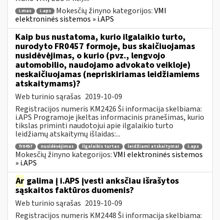
Mokesčių žinyno kategorijos:
VMI
i.mas
i.aps
elektroninės sistemos » i.APS
Kaip bus nustatoma, kurio ilgalaikio turto,
nurodyto FR0457 formoje, bus skaičiuojamas
nusidėvėjimas, o kurio (pvz., lengvojo
automobilio, naudojamo advokato veikloje)
neskaičiuojamas (nepriskiriamas leidžiamiems
atskaitymams)?
Web turinio sąrašas
2019-10-09
Registracijos numeris KM2426 Ši informacija skelbiama:
i.APS Programoje įkeltas informacinis pranešimas, kurio
tikslas priminti naudotojui apie ilgalaikio turto
leidžiamų atskaitymų išlaidas:...
fr0457
nusidėvėjimas
ilgalaikis turtas
leidžiami atskaitymai
i.aps
Mokesčių žinyno kategorijos:
VMI elektroninės sistemos
» i.APS
Ar
galima į i.APS įvesti anksčiau išrašytos
sąskaitos faktūros duomenis?
Web turinio sąrašas
2019-10-09
Registracijos numeris KM2448 Ši informacija skelbiama: