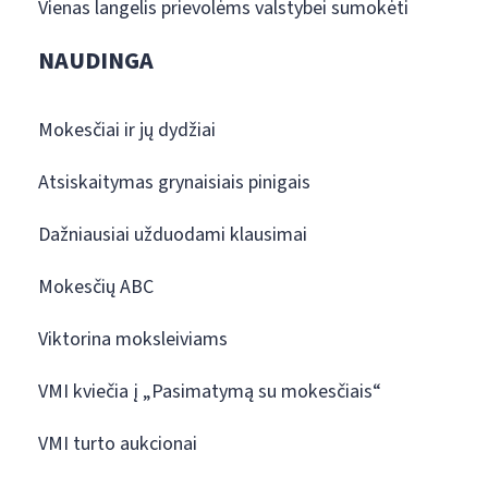
Vienas langelis prievolėms valstybei sumokėti
NAUDINGA
Mokesčiai ir jų dydžiai
Atsiskaitymas grynaisiais pinigais
Dažniausiai užduodami klausimai
Mokesčių ABC
Viktorina moksleiviams
VMI kviečia į „Pasimatymą su mokesčiais“
VMI turto aukcionai