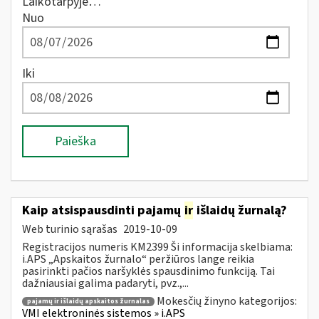
Laikotarpyje…
Nuo
Iki
Paieška
Kaip atsispausdinti pajamų
ir
išlaidų žurnalą?
Web turinio sąrašas
2019-10-09
Registracijos numeris KM2399 Ši informacija skelbiama:
i.APS „Apskaitos žurnalo“ peržiūros lange reikia
pasirinkti pačios naršyklės spausdinimo funkciją. Tai
dažniausiai galima padaryti, pvz.,...
Mokesčių žinyno kategorijos:
pajamų ir išlaidų apskaitos žurnalas
VMI elektroninės sistemos » i.APS