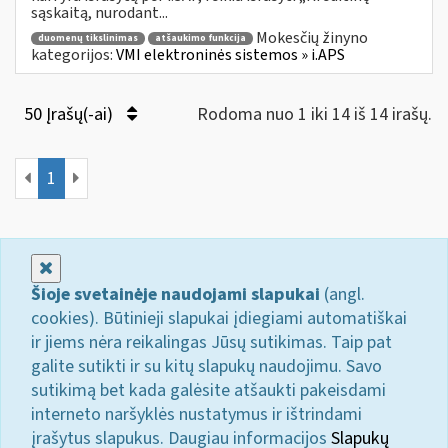
sąskaitą, nurodant...
Mokesčių žinyno
duomenų tikslinimas
atšaukimo funkcija
kategorijos:
VMI elektroninės sistemos » i.APS
50 Įrašų(-ai)
Rodoma nuo 1 iki 14 iš 14 irašų.
1
Uždaryti
Šioje svetainėje naudojami slapukai
(angl.
cookies). Būtinieji slapukai įdiegiami automatiškai
ir jiems nėra reikalingas Jūsų sutikimas. Taip pat
galite sutikti ir su kitų slapukų naudojimu. Savo
sutikimą bet kada galėsite atšaukti pakeisdami
interneto naršyklės nustatymus ir ištrindami
įrašytus slapukus. Daugiau informacijos
Slapukų