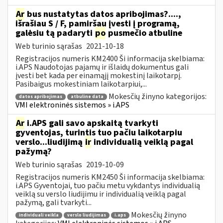
Ar
bus nustatytas datos apribojimas?....,
išrašiau S / F, pamiršau įvesti į programą,
galėsiu tą padaryti
po
pusmečio atbuline
Web turinio sąrašas
2021-10-18
Registracijos numeris KM2400 Ši informacija skelbiama:
i.APS Naudotojas pajamų ir išlaidų dokumentus gali
įvesti bet kada per einamąjį mokestinį laikotarpį.
Pasibaigus mokestiniam laikotarpiui,...
Mokesčių žinyno kategorijos:
datos apribojimas
atbuline data
VMI elektroninės sistemos » i.APS
Ar
i.APS gali savo apskaitą tvarkyti
gyventojas, turintis tuo pačiu laikotarpiu
verslo...liudijimą
ir
individualią veiklą pagal
pažymą?
Web turinio sąrašas
2019-10-09
Registracijos numeris KM2450 Ši informacija skelbiama:
i.APS Gyventojai, tuo pačiu metu vykdantys individualią
veiklą su verslo liudijimu ir individualią veiklą pagal
pažymą, gali tvarkyti...
Mokesčių žinyno
individuali veikla
verslo liudijimas
i.aps