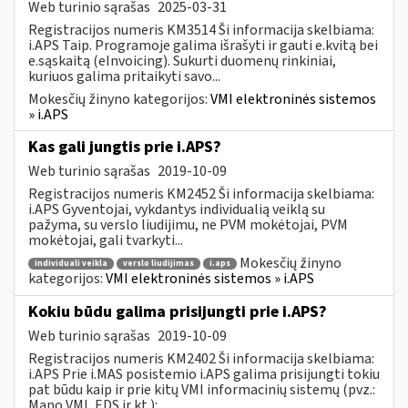
Web turinio sąrašas
2025-03-31
Registracijos numeris KM3514 Ši informacija skelbiama:
i.APS Taip. Programoje galima išrašyti ir gauti e.kvitą bei
e.sąskaitą (eInvoicing). Sukurti duomenų rinkiniai,
kuriuos galima pritaikyti savo...
Mokesčių žinyno kategorijos:
VMI elektroninės sistemos
» i.APS
Kas gali jungtis prie i.APS?
Web turinio sąrašas
2019-10-09
Registracijos numeris KM2452 Ši informacija skelbiama:
i.APS Gyventojai, vykdantys individualią veiklą su
pažyma, su verslo liudijimu, ne PVM mokėtojai, PVM
mokėtojai, gali tvarkyti...
Mokesčių žinyno
individuali veikla
verslo liudijimas
i.aps
kategorijos:
VMI elektroninės sistemos » i.APS
Kokiu būdu galima prisijungti prie i.APS?
Web turinio sąrašas
2019-10-09
Registracijos numeris KM2402 Ši informacija skelbiama:
i.APS Prie i.MAS posistemio i.APS galima prisijungti tokiu
pat būdu kaip ir prie kitų VMI informacinių sistemų (pvz.:
Mano VMI, EDS ir kt.):...