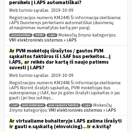
persikels į i.APS automatiškai?
Web turinio sąrašas
2019-10-09
Registracijos numeris KM2445 Ši informacija skelbiama:
i.APS Duomenys perkeliami automatiškai (duomenų
atnaujinimas numatytas kartą per parą).
Mokesčių žinyno kategorijos:
automatiškai
fr0457
i.aps
VMI elektroninės sistemos » i.APS
Ar
PVM mokėtojų išrašytos / gautos PVM
sąskaitos faktūros iš i.SAF bus perkeltos...į
i.APS,
ar
reikės dar kartą iš naujo patiems
suvesti į i.APS?
Web turinio sąrašas
2019-10-09
Registracijos numeris KM2446 Ši informacija skelbiama:
i.APS Norint išrašyti sąskaitas, PVM mokėtojas bus
nukreipiamas į i.SAF, kur jis galės išrašyti sąskaitas ir jas
gauti (jei bus sutikęs...
Mokesčių
i.saf
pvm mokėtojas
pvm sąskaita faktūra
i.aps
žinyno kategorijos:
VMI elektroninės sistemos » i.APS
Ar
virtualiame buhalteryje i.APS galima išrašyti
ir
gauti e.sąskaitą (eInvoicing)...
ir
e.kvitą?