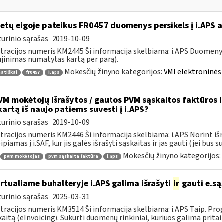
tų eigoje pateikus FR0457 duomenys persikels į i.APS 
urinio sąrašas
2019-10-09
tracijos numeris KM2445 Ši informacija skelbiama: i.APS Duomen
jinimas numatytas kartą per parą).
Mokesčių žinyno kategorijos:
VMI elektroninės 
atiškai
fr0457
i.aps
M mokėtojų išrašytos / gautos PVM sąskaitos faktūros iš 
kartą iš naujo patiems suvesti į i.APS?
urinio sąrašas
2019-10-09
tracijos numeris KM2446 Ši informacija skelbiama: i.APS Norint iš
piamas į i.SAF, kur jis galės išrašyti sąskaitas ir jas gauti (jei bus su
Mokesčių žinyno kategorijos:
pvm mokėtojas
pvm sąskaita faktūra
i.aps
rtualiame buhalteryje i.APS galima išrašyti
ir
gauti e.są
urinio sąrašas
2025-03-31
tracijos numeris KM3514 Ši informacija skelbiama: i.APS Taip. Progr
kaitą (eInvoicing). Sukurti duomenų rinkiniai, kuriuos galima pritaik