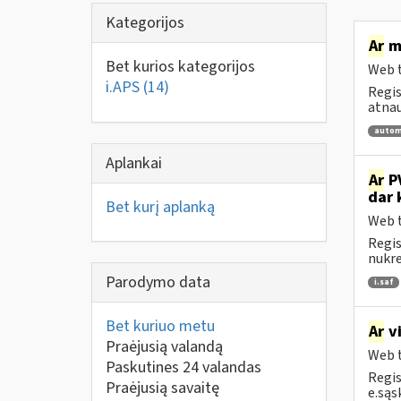
Kategorijos
Ar
me
Bet kurios kategorijos
Web t
i.APS
(14)
Regis
atnau
autom
Aplankai
Ar
PV
dar 
Bet kurį aplanką
Web t
Regis
nukrei
Parodymo data
i.saf
Bet kuriuo metu
Ar
vi
Praėjusią valandą
Web t
Paskutines 24 valandas
Regis
Praėjusią savaitę
e.sąs