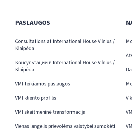
PASLAUGOS
N
Consultations at International House Vilnius /
Mo
Klaipėda
At
Консультации в International House Vilnius /
Klaipėda
Da
VMI teikiamos paslaugos
Mo
VMI kliento profilis
Vi
VMI skaitmeninė transformacija
VM
Vienas langelis prievolėms valstybei sumokėti
VM