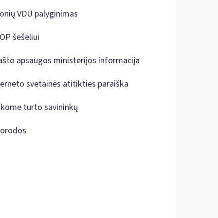
onių VDU palyginimas
OP šešėliui
ašto apsaugos ministerijos informacija
terneto svetainės atitikties paraiška
škome turto savininkų
orodos