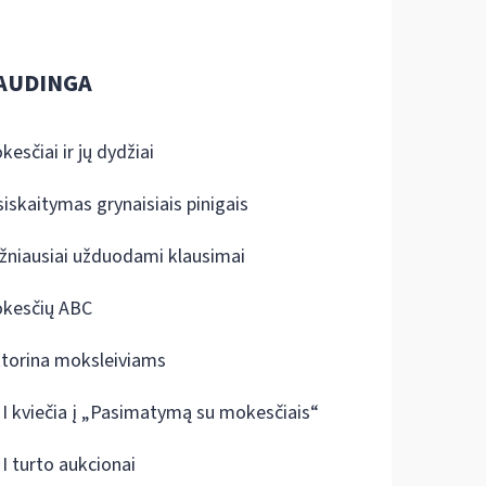
AUDINGA
kesčiai ir jų dydžiai
siskaitymas grynaisiais pinigais
žniausiai užduodami klausimai
kesčių ABC
ktorina moksleiviams
I kviečia į „Pasimatymą su mokesčiais“
I turto aukcionai