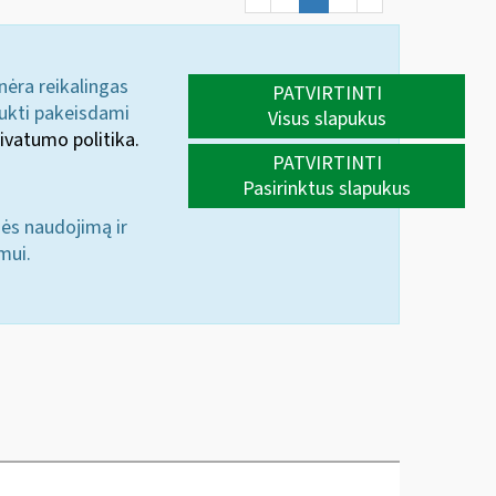
 nėra reikalingas
PATVIRTINTI
aukti pakeisdami
Visus slapukus
ivatumo politika.
PATVIRTINTI
Pasirinktus slapukus
nės naudojimą ir
mui.