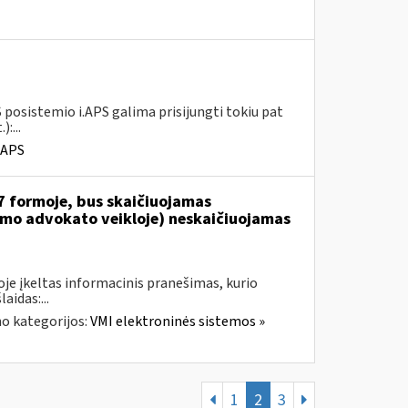
 posistemio i.APS galima prisijungti tokiu pat
:...
.APS
7 formoje, bus skaičiuojamas
jamo advokato veikloje) neskaičiuojamas
je įkeltas informacinis pranešimas, kurio
aidas:...
o kategorijos:
VMI elektroninės sistemos »
1
2
3