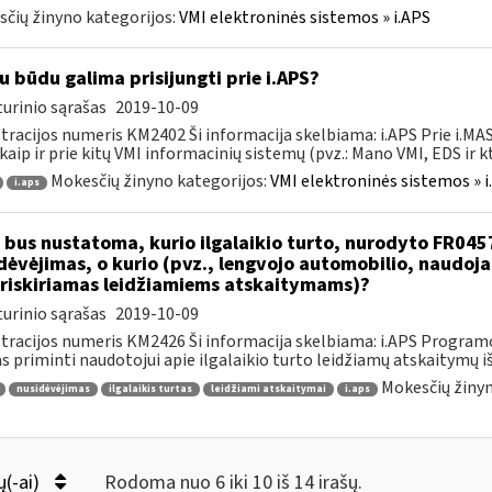
čių žinyno kategorijos:
VMI elektroninės sistemos » i.APS
u būdu galima prisijungti prie i.APS?
urinio sąrašas
2019-10-09
tracijos numeris KM2402 Ši informacija skelbiama: i.APS Prie i.MAS
kaip ir prie kitų VMI informacinių sistemų (pvz.: Mano VMI, EDS ir kt.)
Mokesčių žinyno kategorijos:
VMI elektroninės sistemos » i
i.aps
 bus nustatoma, kurio ilgalaikio turto, nurodyto FR045
dėvėjimas, o kurio (pvz., lengvojo automobilio, naudo
riskiriamas leidžiamiems atskaitymams)?
urinio sąrašas
2019-10-09
tracijos numeris KM2426 Ši informacija skelbiama: i.APS Programo
as priminti naudotojui apie ilgalaikio turto leidžiamų atskaitymų išl
Mokesčių žinyn
nusidėvėjimas
ilgalaikis turtas
leidžiami atskaitymai
i.aps
ų(-ai)
Rodoma nuo 6 iki 10 iš 14 irašų.