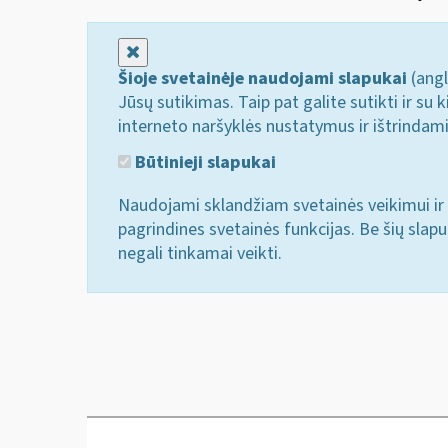
Uždaryti
Šioje svetainėje naudojami slapukai
(angl
Jūsų sutikimas. Taip pat galite sutikti ir s
interneto naršyklės nustatymus ir ištrindam
Būtinieji slapukai
Naudojami sklandžiam svetainės veikimui ir 
pagrindines svetainės funkcijas. Be šių slap
negali tinkamai veikti.