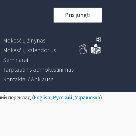
Prisijungti
Mokesčių žinynas
Mokesčių kalendorius
Seminarai
Tarptautinis apmokestinimas
Kontaktai / Apklausa
ний переклад (
English
,
Русский
,
Українська
)