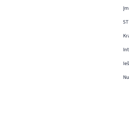
Įm
ST
Kr
In
Ie
Nu