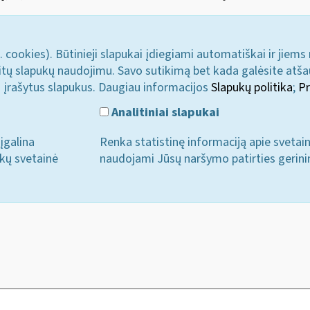
. cookies). Būtinieji slapukai įdiegiami automatiškai ir jiems
u kitų slapukų naudojimu. Savo sutikimą bet kada galėsite atš
i įrašytus slapukus. Daugiau informacijos
Slapukų politika
;
Pr
Analitiniai slapukai
įgalina
Renka statistinę informaciją apie svetai
ukų svetainė
naudojami Jūsų naršymo patirties gerini