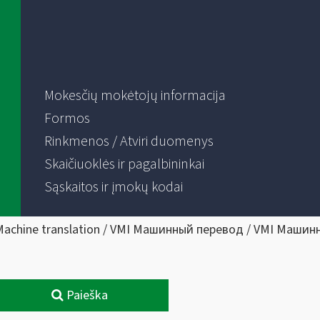
Mokesčių mokėtojų informacija
Formos
Rinkmenos / Atviri duomenys
Skaičiuoklės ir pagalbininkai
Sąskaitos ir įmokų kodai
Machine translation / VMI Машинный перевод / VMI Машин
Paieška