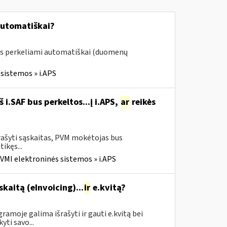
automatiškai?
ys perkeliami automatiškai (duomenų
sistemos » i.APS
i.SAF bus perkeltos...į i.APS,
ar
reikės
rašyti sąskaitas, PVM mokėtojas bus
tikęs...
VMI elektroninės sistemos » i.APS
skaitą (eInvoicing)...
ir
e.kvitą?
amoje galima išrašyti ir gauti e.kvitą bei
yti savo...