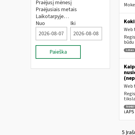
Praėjusį mėnesį
Mokes
Praėjusiais metais
Laikotarpyje…
Koki
Nuo
Iki
Web t
Regis
būdu 
i.mas
Paieška
Kaip
nusi
(nep
Web t
Regis
tiksl
fr0457
i.APS
5 Įraš