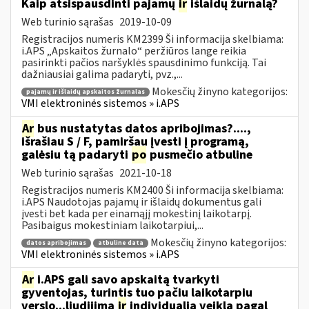
Kaip atsispausdinti pajamų
ir
išlaidų žurnalą?
Web turinio sąrašas
2019-10-09
Registracijos numeris KM2399 Ši informacija skelbiama:
i.APS „Apskaitos žurnalo“ peržiūros lange reikia
pasirinkti pačios naršyklės spausdinimo funkciją. Tai
dažniausiai galima padaryti, pvz.,...
Mokesčių žinyno kategorijos:
pajamų ir išlaidų apskaitos žurnalas
VMI elektroninės sistemos » i.APS
Ar
bus nustatytas datos apribojimas?....,
išrašiau S / F, pamiršau įvesti į programą,
galėsiu tą padaryti
po
pusmečio atbuline
Web turinio sąrašas
2021-10-18
Registracijos numeris KM2400 Ši informacija skelbiama:
i.APS Naudotojas pajamų ir išlaidų dokumentus gali
įvesti bet kada per einamąjį mokestinį laikotarpį.
Pasibaigus mokestiniam laikotarpiui,...
Mokesčių žinyno kategorijos:
datos apribojimas
atbuline data
VMI elektroninės sistemos » i.APS
Ar
i.APS gali savo apskaitą tvarkyti
gyventojas, turintis tuo pačiu laikotarpiu
verslo...liudijimą
ir
individualią veiklą pagal