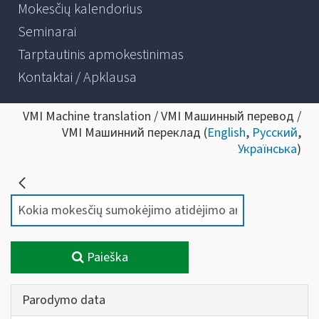
Mokesčių kalendorius
Seminarai
Tarptautinis apmokestinimas
Kontaktai / Apklausa
VMI Machine translation / VMI Машинный перевод /
VMI Машинний переклад (
English
,
Русский
,
Українська
)
Paieška
Parodymo data