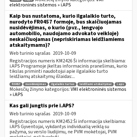
elektroninės sistemos » i.APS
Kaip bus nustatoma, kurio ilgalaikio turto,
nurodyto FR0457 formoje, bus skaičiuojamas
nusidėvėjimas, o kurio (pvz., lengvojo
automobilio, naudojamo advokato veikloje)
neskaičiuojamas (nepriskiriamas leidžiamiems
atskaitymams)?
Web turinio sąrašas
2019-10-09
Registracijos numeris KM2426 Ši informacija skelbiama:
i.APS Programoje įkeltas informacinis pranešimas, kurio
tikslas priminti naudotojui apie ilgalaikio turto
leidžiamų atskaitymų išlaidas:...
fr0457
nusidėvėjimas
ilgalaikis turtas
leidžiami atskaitymai
i.aps
Mokesčių žinyno kategorijos:
VMI elektroninės sistemos
» i.APS
Kas gali jungtis prie i.APS?
Web turinio sąrašas
2019-10-09
Registracijos numeris KM2452 Ši informacija skelbiama:
i.APS Gyventojai, vykdantys individualią veiklą su
pažyma, su verslo liudijimu, ne PVM mokėtojai, PVM
mokėtojai, gali tvarkyti...