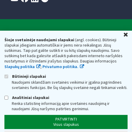
Valstybinė mokesčių inspekcija prie Lietuvos
U
Respublikos finansų ministerijos
Šioje svetainėje naudojami slapukai
(angl. cookies). Būtinieji
slapukai įdiegiami automatiškai ir jiems nėra reikalingas Jūsų
Biudžetinė įstaiga. Juridinio asmens kodas — 188659752,
sutikimas. Taip pat galite sutikti ir su kitų slapukų naudojimu. Savo
adresas: Vasario 16-osios g. 14, 01107 Vilnius, Lietuva, el.paštas:
sutikimą bet kada galėsite atšaukti pakeisdami interneto naršyklės
vmi@vmi.lt
, E. pristatymo dėžutės adresas 188659752
nustatymus ir ištrindami įrašytus slapukus. Daugiau informacijos
Duomenys apie Valstybinę mokesčių inspekciją prie Lietuvos
Slapukų politika
;
Privatumo politika.
Respublikos finansų ministerijos kaupiami ir saugomi Juridinių
asmenų registre
Būtinieji slapukai
Naudojami sklandžiam svetainės veikimui ir įgalina pagrindines
svetainės funkcijas. Be šių slapukų svetainė negali tinkamai veikti.
Analitiniai slapukai
Renka statistinę informaciją apie svetainės naudojimą ir
naudojami Jūsų naršymo patirties gerinimui.
PATVIRTINTI
Visus slapukus