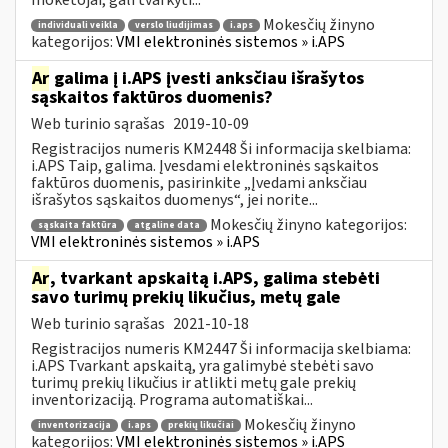
Mokesčių žinyno
individuali veikla
verslo liudijimas
i.aps
kategorijos:
VMI elektroninės sistemos » i.APS
Ar
galima į i.APS įvesti anksčiau išrašytos
sąskaitos faktūros duomenis?
Web turinio sąrašas
2019-10-09
Registracijos numeris KM2448 Ši informacija skelbiama:
i.APS Taip, galima. Įvesdami elektroninės sąskaitos
faktūros duomenis, pasirinkite „Įvedami anksčiau
išrašytos sąskaitos duomenys“, jei norite...
Mokesčių žinyno kategorijos:
sąskaita faktūra
atgaline data
VMI elektroninės sistemos » i.APS
Ar
, tvarkant apskaitą i.APS, galima stebėti
savo turimų prekių likučius, metų gale
Web turinio sąrašas
2021-10-18
Registracijos numeris KM2447 Ši informacija skelbiama:
i.APS Tvarkant apskaitą, yra galimybė stebėti savo
turimų prekių likučius ir atlikti metų gale prekių
inventorizaciją. Programa automatiškai...
Mokesčių žinyno
inventorizacija
i.aps
prekių likučiai
kategorijos:
VMI elektroninės sistemos » i.APS