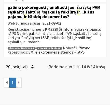
galima pakoreguoti / anuliuoti jau išrašytą PVM
sąskaitą faktūrą /sąskaitą faktūrą
ir
...kitus
pajamų
ir
išlaidų dokumentus?
Web turinio sąrašas
2021-09-02
Registracijos numeris KM2239 Ši informacija skelbiama:
i.APS Norint patikslinti / anuliuoti PVM sąskaitą faktūrą,
kuri yra išrašytą per i.SAF, reikia išrašyti „Kreditinę“
sąskaitą, nurodant...
Mokesčių žinyno
duomenų tikslinimas
atšaukimo funkcija
kategorijos:
VMI elektroninės sistemos » i.APS
20 Įrašų(-ai)
Rodoma nuo 1 iki 14 iš 14 irašų.
1