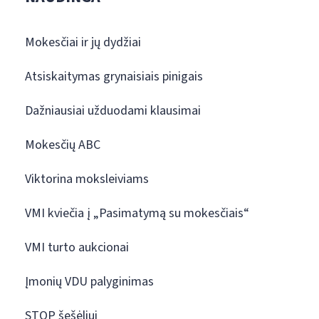
Mokesčiai ir jų dydžiai
Atsiskaitymas grynaisiais pinigais
Dažniausiai užduodami klausimai
Mokesčių ABC
Viktorina moksleiviams
VMI kviečia į „Pasimatymą su mokesčiais“
VMI turto aukcionai
Įmonių VDU palyginimas
STOP šešėliui