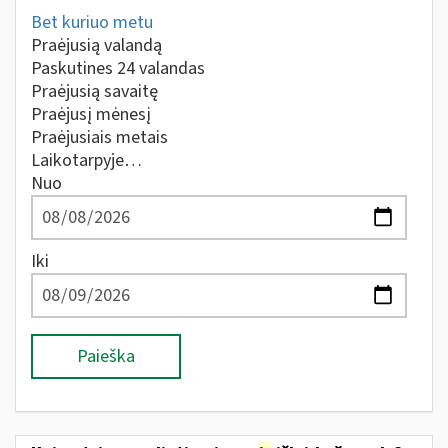
Bet kuriuo metu
Praėjusią valandą
Paskutines 24 valandas
Praėjusią savaitę
Praėjusį mėnesį
Praėjusiais metais
Laikotarpyje…
Nuo
Iki
Paieška