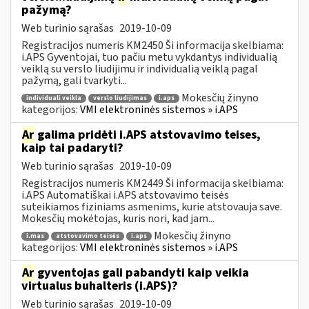
pažymą?
Web turinio sąrašas
2019-10-09
Registracijos numeris KM2450 Ši informacija skelbiama:
i.APS Gyventojai, tuo pačiu metu vykdantys individualią
veiklą su verslo liudijimu ir individualią veiklą pagal
pažymą, gali tvarkyti...
Mokesčių žinyno
individuali veikla
verslo liudijimas
i.aps
kategorijos:
VMI elektroninės sistemos » i.APS
Ar
galima pridėti i.APS atstovavimo teises,
kaip tai padaryti?
Web turinio sąrašas
2019-10-09
Registracijos numeris KM2449 Ši informacija skelbiama:
i.APS Automatiškai i.APS atstovavimo teisės
suteikiamos fiziniams asmenims, kurie atstovauja save.
Mokesčių mokėtojas, kuris nori, kad jam...
Mokesčių žinyno
i.mas
atstovavimo teisės
i.aps
kategorijos:
VMI elektroninės sistemos » i.APS
Ar
gyventojas gali pabandyti kaip veikia
virtualus buhalteris (i.APS)?
Web turinio sąrašas
2019-10-09