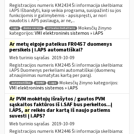
Registracijos numeris KM2434 Ši informacija skelbiama:
i.APS Išbandyti, kaip veikia programa, susipažinti su jos
funkcijomis ir galimybėmis - apsispręsti, ar nori
naudotis i. APS paslauga, ar ne,...
Mokesčių žinyno
i.aps
demo versija
virtualus buhalteris
kategorijos:
VMI elektroninės sistemos » i.APS
Ar
metų eigoje pateikus FR0457 duomenys
persikels į i.APS automatiškai?
Web turinio sąrašas
2019-10-09
Registracijos numeris KM2445 Ši informacija skelbiama:
i.APS Duomenys perkeliami automatiškai (duomenų
atnaujinimas numatytas kartą per parą).
Mokesčių žinyno kategorijos:
automatiškai
fr0457
i.aps
VMI elektroninės sistemos » i.APS
Ar
PVM mokėtojų išrašytos / gautos PVM
sąskaitos faktūros iš i.SAF bus perkeltos...į
i.APS,
ar
reikės dar kartą iš naujo patiems
suvesti į i.APS?
Web turinio sąrašas
2019-10-09
Registracijos numeris KM2446 Ši informacija skelbiama: