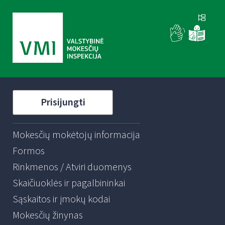
Prisijungti
Mokesčių mokėtojų informacija
Formos
Rinkmenos / Atviri duomenys
Skaičiuoklės ir pagalbininkai
Sąskaitos ir įmokų kodai
Mokesčių žinynas