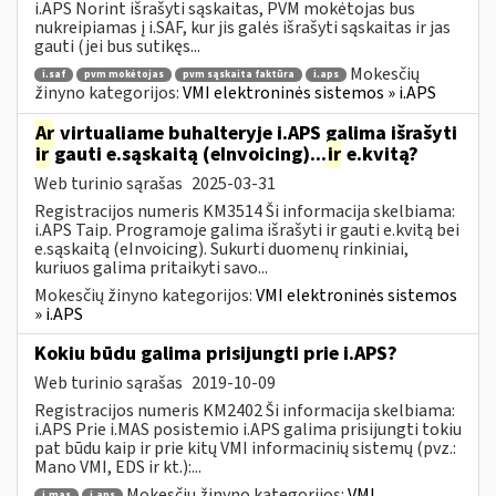
i.APS Norint išrašyti sąskaitas, PVM mokėtojas bus
nukreipiamas į i.SAF, kur jis galės išrašyti sąskaitas ir jas
gauti (jei bus sutikęs...
Mokesčių
i.saf
pvm mokėtojas
pvm sąskaita faktūra
i.aps
žinyno kategorijos:
VMI elektroninės sistemos » i.APS
Ar
virtualiame buhalteryje i.APS galima išrašyti
ir
gauti e.sąskaitą (eInvoicing)...
ir
e.kvitą?
Web turinio sąrašas
2025-03-31
Registracijos numeris KM3514 Ši informacija skelbiama:
i.APS Taip. Programoje galima išrašyti ir gauti e.kvitą bei
e.sąskaitą (eInvoicing). Sukurti duomenų rinkiniai,
kuriuos galima pritaikyti savo...
Mokesčių žinyno kategorijos:
VMI elektroninės sistemos
» i.APS
Kokiu būdu galima prisijungti prie i.APS?
Web turinio sąrašas
2019-10-09
Registracijos numeris KM2402 Ši informacija skelbiama:
i.APS Prie i.MAS posistemio i.APS galima prisijungti tokiu
pat būdu kaip ir prie kitų VMI informacinių sistemų (pvz.:
Mano VMI, EDS ir kt.):...
Mokesčių žinyno kategorijos:
VMI
i.mas
i.aps