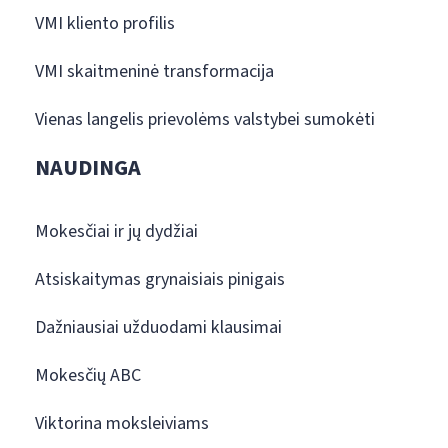
VMI kliento profilis
VMI skaitmeninė transformacija
Vienas langelis prievolėms valstybei sumokėti
NAUDINGA
Mokesčiai ir jų dydžiai
Atsiskaitymas grynaisiais pinigais
Dažniausiai užduodami klausimai
Mokesčių ABC
Viktorina moksleiviams