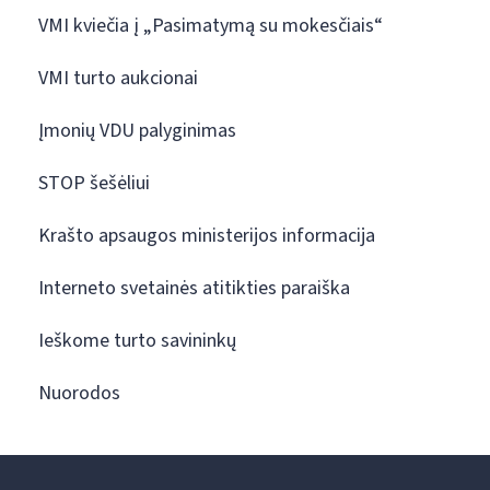
VMI kviečia į „Pasimatymą su mokesčiais“
VMI turto aukcionai
Įmonių VDU palyginimas
STOP šešėliui
Krašto apsaugos ministerijos informacija
Interneto svetainės atitikties paraiška
Ieškome turto savininkų
Nuorodos