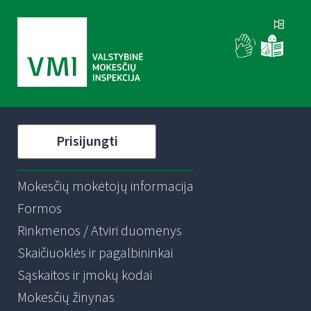
Prisijungti
Mokesčių mokėtojų informacija
Formos
Rinkmenos / Atviri duomenys
Skaičiuoklės ir pagalbininkai
Sąskaitos ir įmokų kodai
Mokesčių žinynas