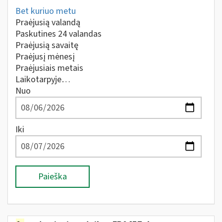
Bet kuriuo metu
Praėjusią valandą
Paskutines 24 valandas
Praėjusią savaitę
Praėjusį mėnesį
Praėjusiais metais
Laikotarpyje…
Nuo
Iki
Paieška