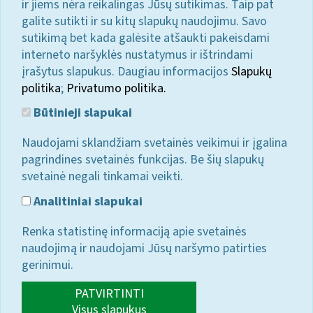
ir jiems nėra reikalingas Jūsų sutikimas. Taip pat
galite sutikti ir su kitų slapukų naudojimu. Savo
sutikimą bet kada galėsite atšaukti pakeisdami
interneto naršyklės nustatymus ir ištrindami
įrašytus slapukus. Daugiau informacijos
Slapukų
politika
;
Privatumo politika.
Būtinieji slapukai
Naudojami sklandžiam svetainės veikimui ir įgalina
pagrindines svetainės funkcijas. Be šių slapukų
svetainė negali tinkamai veikti.
Analitiniai slapukai
Renka statistinę informaciją apie svetainės
naudojimą ir naudojami Jūsų naršymo patirties
gerinimui.
PATVIRTINTI
Visus slapukus