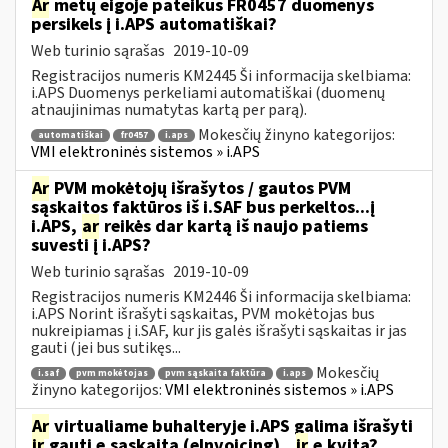
Ar
metų eigoje pateikus FR0457 duomenys
persikels į i.APS automatiškai?
Web turinio sąrašas
2019-10-09
Registracijos numeris KM2445 Ši informacija skelbiama:
i.APS Duomenys perkeliami automatiškai (duomenų
atnaujinimas numatytas kartą per parą).
Mokesčių žinyno kategorijos:
automatiškai
fr0457
i.aps
VMI elektroninės sistemos » i.APS
Ar
PVM mokėtojų išrašytos / gautos PVM
sąskaitos faktūros iš i.SAF bus perkeltos...į
i.APS,
ar
reikės dar kartą iš naujo patiems
suvesti į i.APS?
Web turinio sąrašas
2019-10-09
Registracijos numeris KM2446 Ši informacija skelbiama:
i.APS Norint išrašyti sąskaitas, PVM mokėtojas bus
nukreipiamas į i.SAF, kur jis galės išrašyti sąskaitas ir jas
gauti (jei bus sutikęs...
Mokesčių
i.saf
pvm mokėtojas
pvm sąskaita faktūra
i.aps
žinyno kategorijos:
VMI elektroninės sistemos » i.APS
Ar
virtualiame buhalteryje i.APS galima išrašyti
ir
gauti e.sąskaitą (eInvoicing)...
ir
e.kvitą?