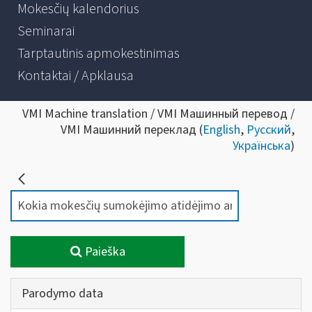
Mokesčių kalendorius
Seminarai
Tarptautinis apmokestinimas
Kontaktai / Apklausa
VMI Machine translation / VMI Машинный перевод /
VMI Машинний переклад (
English
,
Русский
,
Українська
)
Paieška
Parodymo data