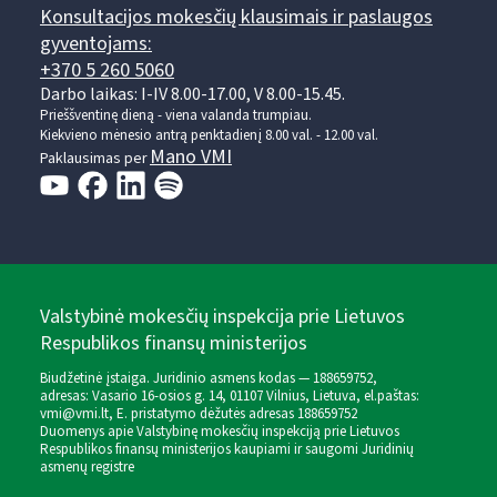
Konsultacijos mokesčių klausimais ir paslaugos
gyventojams:
+370 5 260 5060
Darbo laikas: I-IV 8.00-17.00, V 8.00-15.45.
Prieššventinę dieną - viena valanda trumpiau.
Kiekvieno mėnesio antrą penktadienį 8.00 val. - 12.00 val.
Mano VMI
Paklausimas per
Valstybinė mokesčių inspekcija prie Lietuvos
Respublikos finansų ministerijos
Biudžetinė įstaiga. Juridinio asmens kodas — 188659752,
adresas: Vasario 16-osios g. 14, 01107 Vilnius, Lietuva, el.paštas:
vmi@vmi.lt
, E. pristatymo dėžutės adresas 188659752
Duomenys apie Valstybinę mokesčių inspekciją prie Lietuvos
Respublikos finansų ministerijos kaupiami ir saugomi Juridinių
asmenų registre