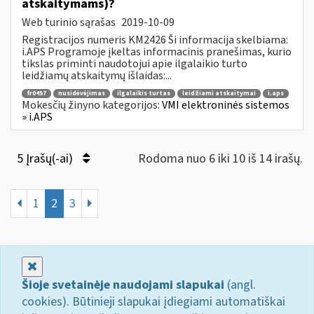
atskaitymams)?
Web turinio sąrašas
2019-10-09
Registracijos numeris KM2426 Ši informacija skelbiama:
i.APS Programoje įkeltas informacinis pranešimas, kurio
tikslas priminti naudotojui apie ilgalaikio turto
leidžiamų atskaitymų išlaidas:...
fr0457
nusidėvėjimas
ilgalaikis turtas
leidžiami atskaitymai
i.aps
Mokesčių žinyno kategorijos:
VMI elektroninės sistemos
» i.APS
5 Įrašų(-ai)
Rodoma nuo 6 iki 10 iš 14 irašų.
1
2
3
Uždaryti
Šioje svetainėje naudojami slapukai
(angl.
cookies). Būtinieji slapukai įdiegiami automatiškai