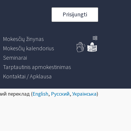
Prisijungti
Mokesčių žinynas
Mokesčių kalendorius
Seminarai
Tarptautinis apmokestinimas
Kontaktai / Apklausa
ний переклад (
English
,
Русский
,
Українська
)