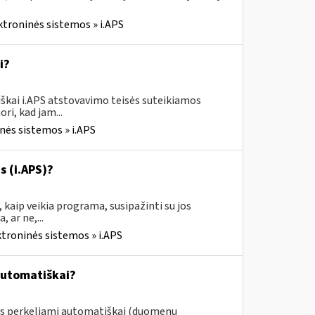
ktroninės sistemos » i.APS
i?
škai i.APS atstovavimo teisės suteikiamos
ri, kad jam...
nės sistemos » i.APS
s (i.APS)?
 kaip veikia programa, susipažinti su jos
 ar ne,...
ktroninės sistemos » i.APS
automatiškai?
ys perkeliami automatiškai (duomenų