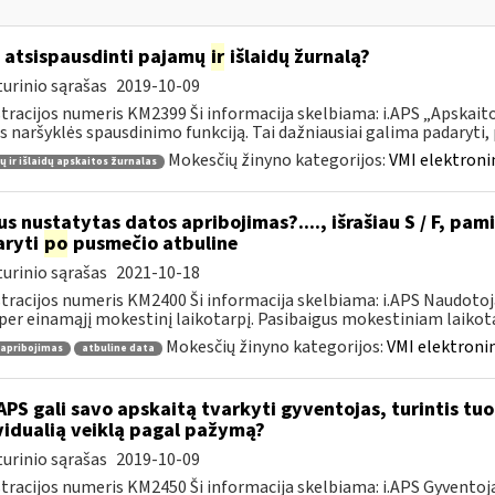
 atsispausdinti pajamų
ir
išlaidų žurnalą?
urinio sąrašas
2019-10-09
tracijos numeris KM2399 Ši informacija skelbiama: i.APS „Apskaitos
s naršyklės spausdinimo funkciją. Tai dažniausiai galima padaryti, pv
Mokesčių žinyno kategorijos:
VMI elektroni
 ir išlaidų apskaitos žurnalas
s nustatytas datos apribojimas?...., išrašiau S / F, pami
aryti
po
pusmečio atbuline
urinio sąrašas
2021-10-18
tracijos numeris KM2400 Ši informacija skelbiama: i.APS Naudotoja
per einamąjį mokestinį laikotarpį. Pasibaigus mokestiniam laikotar
Mokesčių žinyno kategorijos:
VMI elektronin
 apribojimas
atbuline data
APS gali savo apskaitą tvarkyti gyventojas, turintis tuo 
vidualią veiklą pagal pažymą?
urinio sąrašas
2019-10-09
tracijos numeris KM2450 Ši informacija skelbiama: i.APS Gyventojai