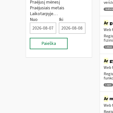
Praėjusį mėnesį
versl
Praėjusiais metais
indivi
Laikotarpyje…
Nuo
Iki
Ar
ga
Web t
Regis
fizin
Paieška
i.mas
Ar
gy
Web t
Regis
funkc
i.aps
Ar
me
Web t
Regis