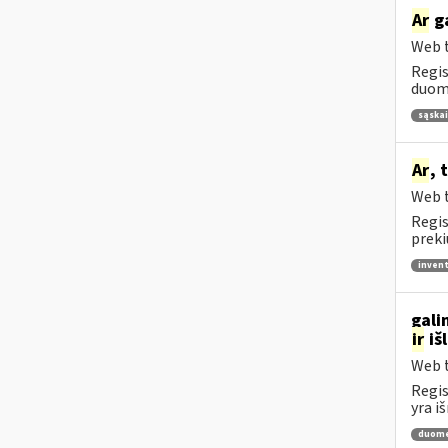
Ar
ga
Web t
Regis
duome
sąskai
Ar
, 
Web t
Regis
preki
invent
gali
ir
iš
Web t
Regis
yra i
duome