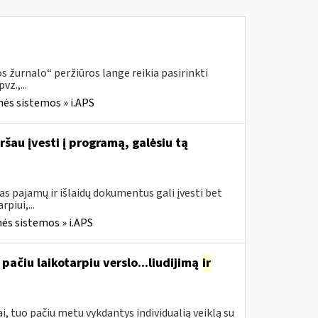
 žurnalo“ peržiūros lange reikia pasirinkti
z.,...
nės sistemos » i.APS
ršau įvesti į programą, galėsiu tą
s pajamų ir išlaidų dokumentus gali įvesti bet
piui,...
ės sistemos » i.APS
pačiu laikotarpiu verslo...liudijimą
ir
, tuo pačiu metu vykdantys individualią veiklą su