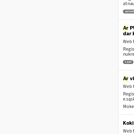
atnau
autom
Ar
PV
dar 
Web t
Regis
nukrei
i.saf
Ar
vi
Web t
Regis
e.sąs
Mokes
Koki
Web t