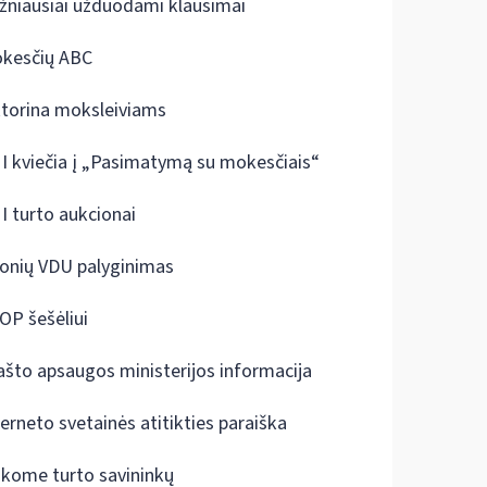
žniausiai užduodami klausimai
kesčių ABC
ktorina moksleiviams
I kviečia į „Pasimatymą su mokesčiais“
I turto aukcionai
onių VDU palyginimas
OP šešėliui
ašto apsaugos ministerijos informacija
terneto svetainės atitikties paraiška
škome turto savininkų