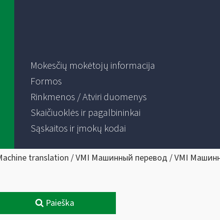
Mokesčių mokėtojų informacija
Formos
Rinkmenos / Atviri duomenys
Skaičiuoklės ir pagalbininkai
Sąskaitos ir įmokų kodai
Machine translation / VMI Машинный перевод / VMI Машин
Paieška