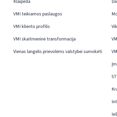
Klaipėda
Da
VMI teikiamos paslaugos
Mo
VMI kliento profilis
Vi
VMI skaitmeninė transformacija
VM
Vienas langelis prievolėms valstybei sumokėti
VM
Įm
ST
Kr
In
Ie