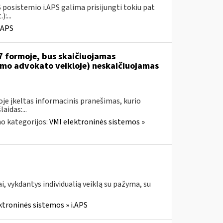
 posistemio i.APS galima prisijungti tokiu pat
:...
.APS
7 formoje, bus skaičiuojamas
jamo advokato veikloje) neskaičiuojamas
je įkeltas informacinis pranešimas, kurio
aidas:...
o kategorijos:
VMI elektroninės sistemos »
, vykdantys individualią veiklą su pažyma, su
ktroninės sistemos » i.APS