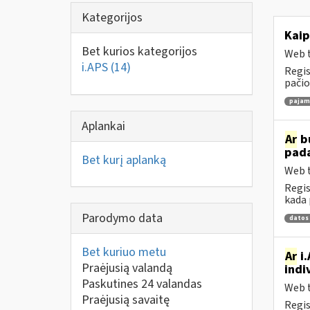
Kategorijos
Kaip
Bet kurios kategorijos
Web t
i.APS
(14)
Regis
pačio
pajamų
Aplankai
Ar
bu
pad
Bet kurį aplanką
Web t
Regis
kada 
Parodymo data
datos
Bet kuriuo metu
Ar
i.
Praėjusią valandą
indi
Paskutines 24 valandas
Web t
Praėjusią savaitę
Regis