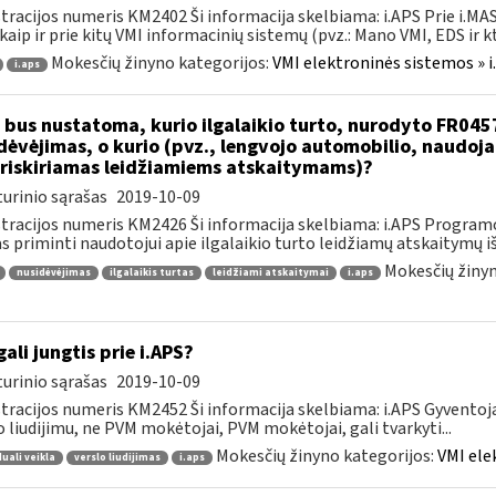
tracijos numeris KM2402 Ši informacija skelbiama: i.APS Prie i.MAS
kaip ir prie kitų VMI informacinių sistemų (pvz.: Mano VMI, EDS ir kt.)
Mokesčių žinyno kategorijos:
VMI elektroninės sistemos » i
i.aps
 bus nustatoma, kurio ilgalaikio turto, nurodyto FR045
dėvėjimas, o kurio (pvz., lengvojo automobilio, naudo
riskiriamas leidžiamiems atskaitymams)?
urinio sąrašas
2019-10-09
tracijos numeris KM2426 Ši informacija skelbiama: i.APS Programo
as priminti naudotojui apie ilgalaikio turto leidžiamų atskaitymų išl
Mokesčių žinyn
nusidėvėjimas
ilgalaikis turtas
leidžiami atskaitymai
i.aps
gali jungtis prie i.APS?
urinio sąrašas
2019-10-09
tracijos numeris KM2452 Ši informacija skelbiama: i.APS Gyventojai
o liudijimu, ne PVM mokėtojai, PVM mokėtojai, gali tvarkyti...
Mokesčių žinyno kategorijos:
VMI ele
duali veikla
verslo liudijimas
i.aps