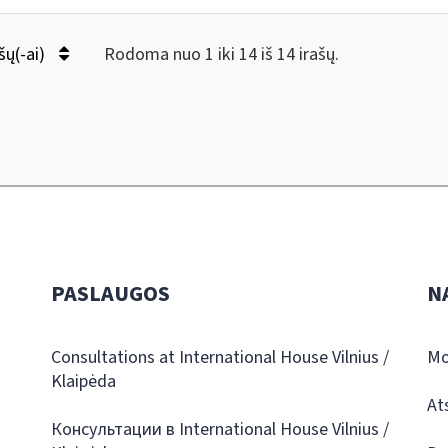
šų(-ai)
Rodoma nuo 1 iki 14 iš 14 irašų.
PASLAUGOS
N
Consultations at International House Vilnius /
Mo
Klaipėda
At
Консультации в International House Vilnius /