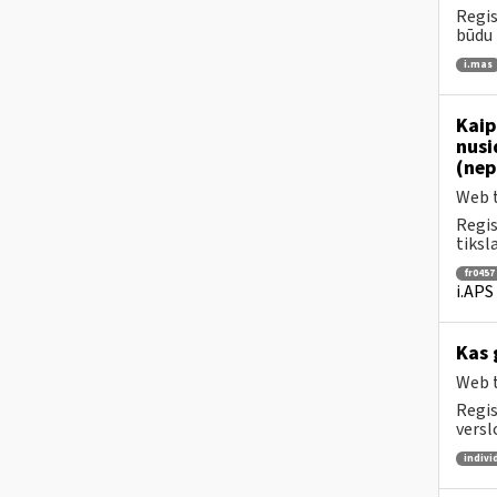
Regis
būdu 
i.mas
Kaip
nusi
(nep
Web t
Regis
tiksl
fr0457
i.APS
Kas 
Web t
Regis
versl
indivi