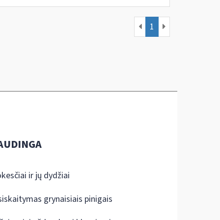
1
AUDINGA
kesčiai ir jų dydžiai
siskaitymas grynaisiais pinigais