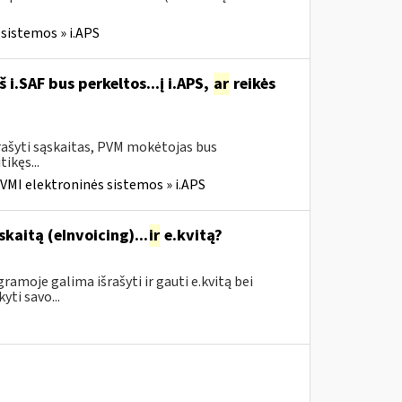
sistemos » i.APS
i.SAF bus perkeltos...į i.APS,
ar
reikės
rašyti sąskaitas, PVM mokėtojas bus
tikęs...
VMI elektroninės sistemos » i.APS
skaitą (eInvoicing)...
ir
e.kvitą?
amoje galima išrašyti ir gauti e.kvitą bei
yti savo...