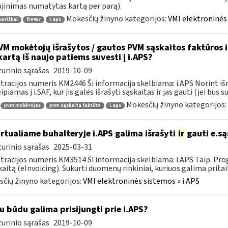
jinimas numatytas kartą per parą).
Mokesčių žinyno kategorijos:
VMI elektroninės 
atiškai
fr0457
i.aps
M mokėtojų išrašytos / gautos PVM sąskaitos faktūros iš 
kartą iš naujo patiems suvesti į i.APS?
urinio sąrašas
2019-10-09
tracijos numeris KM2446 Ši informacija skelbiama: i.APS Norint iš
piamas į i.SAF, kur jis galės išrašyti sąskaitas ir jas gauti (jei bus su
Mokesčių žinyno kategorijos:
pvm mokėtojas
pvm sąskaita faktūra
i.aps
rtualiame buhalteryje i.APS galima išrašyti
ir
gauti e.są
urinio sąrašas
2025-03-31
tracijos numeris KM3514 Ši informacija skelbiama: i.APS Taip. Progr
kaitą (eInvoicing). Sukurti duomenų rinkiniai, kuriuos galima pritaik
čių žinyno kategorijos:
VMI elektroninės sistemos » i.APS
u būdu galima prisijungti prie i.APS?
urinio sąrašas
2019-10-09