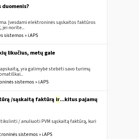
os duomenis?
ima. Įvesdami elektroninės sąskaitos faktūros
ei norite...
s sistemos » i.APS
ių likučius, metų gale
apskaitą, yra galimybė stebėti savo turimų
omatiškai...
oninės sistemos » i.APS
ktūrą /sąskaitą faktūrą
ir
...kitus pajamų
kslinti / anuliuoti PVM sąskaitą faktūrą, kuri
troninės sistemos » i.APS