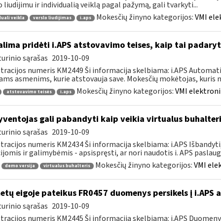
o liudijimu ir individualią veiklą pagal pažymą, gali tvarkyti...
Mokesčių žinyno kategorijos:
VMI ele
duali veikla
verslo liudijimas
i.aps
lima pridėti i.APS atstovavimo teises, kaip tai padaryt
urinio sąrašas
2019-10-09
tracijos numeris KM2449 Ši informacija skelbiama: i.APS Automati
iams asmenims, kurie atstovauja save. Mokesčių mokėtojas, kuris no
Mokesčių žinyno kategorijos:
VMI elektroni
atstovavimo teisės
i.aps
ventojas gali pabandyti kaip veikia virtualus buhalteri
urinio sąrašas
2019-10-09
tracijos numeris KM2434 Ši informacija skelbiama: i.APS Išbandyti,
ijomis ir galimybėmis - apsispręsti, ar nori naudotis i. APS paslauga,
Mokesčių žinyno kategorijos:
VMI ele
demo versija
virtualus buhalteris
tų eigoje pateikus FR0457 duomenys persikels į i.APS 
urinio sąrašas
2019-10-09
tracijos numeris KM2445 Ši informacija skelbiama: i.APS Duomen