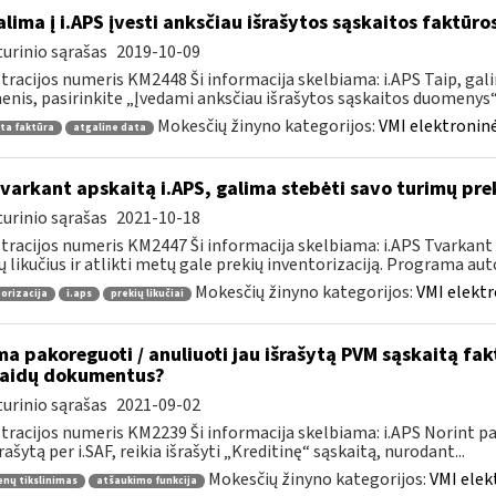
lima į i.APS įvesti anksčiau išrašytos sąskaitos faktūr
urinio sąrašas
2019-10-09
tracijos numeris KM2448 Ši informacija skelbiama: i.APS Taip, gal
nis, pasirinkite „Įvedami anksčiau išrašytos sąskaitos duomenys“, j
Mokesčių žinyno kategorijos:
VMI elektroninė
ta faktūra
atgaline data
tvarkant apskaitą i.APS, galima stebėti savo turimų prek
urinio sąrašas
2021-10-18
tracijos numeris KM2447 Ši informacija skelbiama: i.APS Tvarkant 
ų likučius ir atlikti metų gale prekių inventorizaciją. Programa aut
Mokesčių žinyno kategorijos:
VMI elektr
orizacija
i.aps
prekių likučiai
ma pakoreguoti / anuliuoti jau išrašytą PVM sąskaitą fa
laidų dokumentus?
urinio sąrašas
2021-09-02
tracijos numeris KM2239 Ši informacija skelbiama: i.APS Norint pati
šrašytą per i.SAF, reikia išrašyti „Kreditinę“ sąskaitą, nurodant...
Mokesčių žinyno kategorijos:
VMI elek
nų tikslinimas
atšaukimo funkcija