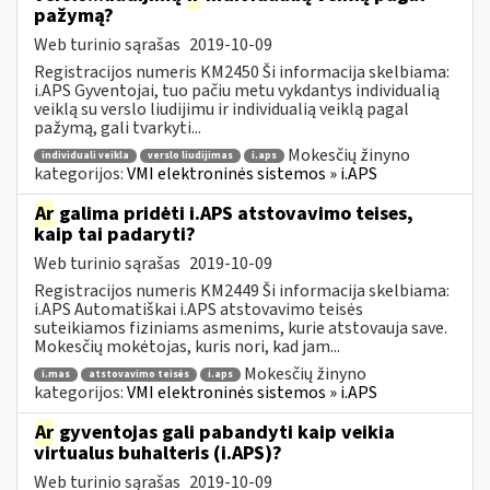
pažymą?
Web turinio sąrašas
2019-10-09
Registracijos numeris KM2450 Ši informacija skelbiama:
i.APS Gyventojai, tuo pačiu metu vykdantys individualią
veiklą su verslo liudijimu ir individualią veiklą pagal
pažymą, gali tvarkyti...
Mokesčių žinyno
individuali veikla
verslo liudijimas
i.aps
kategorijos:
VMI elektroninės sistemos » i.APS
Ar
galima pridėti i.APS atstovavimo teises,
kaip tai padaryti?
Web turinio sąrašas
2019-10-09
Registracijos numeris KM2449 Ši informacija skelbiama:
i.APS Automatiškai i.APS atstovavimo teisės
suteikiamos fiziniams asmenims, kurie atstovauja save.
Mokesčių mokėtojas, kuris nori, kad jam...
Mokesčių žinyno
i.mas
atstovavimo teisės
i.aps
kategorijos:
VMI elektroninės sistemos » i.APS
Ar
gyventojas gali pabandyti kaip veikia
virtualus buhalteris (i.APS)?
Web turinio sąrašas
2019-10-09