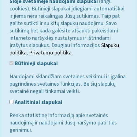
Šioje svetainėje naudojami slapukai
(angl.
cookies). Būtinieji slapukai įdiegiami automatiškai
ir jiems nėra reikalingas Jūsų sutikimas. Taip pat
galite sutikti ir su kitų slapukų naudojimu. Savo
sutikimą bet kada galėsite atšaukti pakeisdami
interneto naršyklės nustatymus ir ištrindami
įrašytus slapukus. Daugiau informacijos
Slapukų
politika
;
Privatumo politika.
Būtinieji slapukai
Naudojami sklandžiam svetainės veikimui ir įgalina
pagrindines svetainės funkcijas. Be šių slapukų
svetainė negali tinkamai veikti.
Analitiniai slapukai
Renka statistinę informaciją apie svetainės
naudojimą ir naudojami Jūsų naršymo patirties
gerinimui.