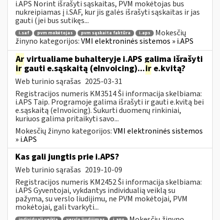
i.APS Norint išrašyti sąskaitas, PVM mokėtojas bus
nukreipiamas į i.SAF, kur jis galės išrašyti sąskaitas ir jas
gauti (jei bus sutikęs...
Mokesčių
i.saf
pvm mokėtojas
pvm sąskaita faktūra
i.aps
žinyno kategorijos:
VMI elektroninės sistemos » i.APS
Ar
virtualiame buhalteryje i.APS galima išrašyti
ir
gauti e.sąskaitą (eInvoicing)...
ir
e.kvitą?
Web turinio sąrašas
2025-03-31
Registracijos numeris KM3514 Ši informacija skelbiama:
i.APS Taip. Programoje galima išrašyti ir gauti e.kvitą bei
e.sąskaitą (eInvoicing). Sukurti duomenų rinkiniai,
kuriuos galima pritaikyti savo...
Mokesčių žinyno kategorijos:
VMI elektroninės sistemos
» i.APS
Kas gali jungtis prie i.APS?
Web turinio sąrašas
2019-10-09
Registracijos numeris KM2452 Ši informacija skelbiama:
i.APS Gyventojai, vykdantys individualią veiklą su
pažyma, su verslo liudijimu, ne PVM mokėtojai, PVM
mokėtojai, gali tvarkyti...
Mokesčių žinyno
individuali veikla
verslo liudijimas
i.aps