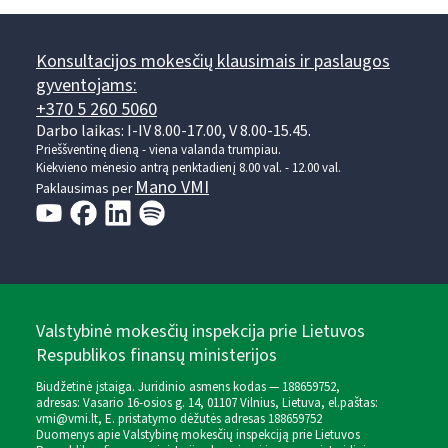
Konsultacijos mokesčių klausimais ir paslaugos
gyventojams:
+370 5 260 5060
Darbo laikas: I-IV 8.00-17.00, V 8.00-15.45.
Prieššventinę dieną - viena valanda trumpiau.
Kiekvieno mėnesio antrą penktadienį 8.00 val. - 12.00 val.
Mano VMI
Paklausimas per
Valstybinė mokesčių inspekcija prie Lietuvos
Respublikos finansų ministerijos
Biudžetinė įstaiga. Juridinio asmens kodas — 188659752,
adresas: Vasario 16-osios g. 14, 01107 Vilnius, Lietuva, el.paštas:
vmi@vmi.lt
, E. pristatymo dėžutės adresas 188659752
Duomenys apie Valstybinę mokesčių inspekciją prie Lietuvos