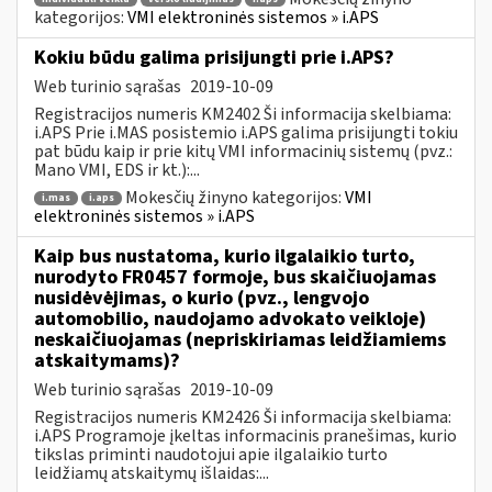
kategorijos:
VMI elektroninės sistemos » i.APS
Kokiu būdu galima prisijungti prie i.APS?
Web turinio sąrašas
2019-10-09
Registracijos numeris KM2402 Ši informacija skelbiama:
i.APS Prie i.MAS posistemio i.APS galima prisijungti tokiu
pat būdu kaip ir prie kitų VMI informacinių sistemų (pvz.:
Mano VMI, EDS ir kt.):...
Mokesčių žinyno kategorijos:
VMI
i.mas
i.aps
elektroninės sistemos » i.APS
Kaip bus nustatoma, kurio ilgalaikio turto,
nurodyto FR0457 formoje, bus skaičiuojamas
nusidėvėjimas, o kurio (pvz., lengvojo
automobilio, naudojamo advokato veikloje)
neskaičiuojamas (nepriskiriamas leidžiamiems
atskaitymams)?
Web turinio sąrašas
2019-10-09
Registracijos numeris KM2426 Ši informacija skelbiama:
i.APS Programoje įkeltas informacinis pranešimas, kurio
tikslas priminti naudotojui apie ilgalaikio turto
leidžiamų atskaitymų išlaidas:...