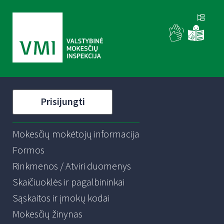
Prisijungti
Mokesčių mokėtojų informacija
Formos
Rinkmenos / Atviri duomenys
Skaičiuoklės ir pagalbininkai
Sąskaitos ir įmokų kodai
Mokesčių žinynas