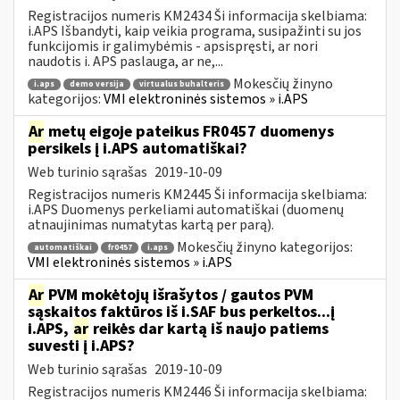
Registracijos numeris KM2434 Ši informacija skelbiama:
i.APS Išbandyti, kaip veikia programa, susipažinti su jos
funkcijomis ir galimybėmis - apsispręsti, ar nori
naudotis i. APS paslauga, ar ne,...
Mokesčių žinyno
i.aps
demo versija
virtualus buhalteris
kategorijos:
VMI elektroninės sistemos » i.APS
Ar
metų eigoje pateikus FR0457 duomenys
persikels į i.APS automatiškai?
Web turinio sąrašas
2019-10-09
Registracijos numeris KM2445 Ši informacija skelbiama:
i.APS Duomenys perkeliami automatiškai (duomenų
atnaujinimas numatytas kartą per parą).
Mokesčių žinyno kategorijos:
automatiškai
fr0457
i.aps
VMI elektroninės sistemos » i.APS
Ar
PVM mokėtojų išrašytos / gautos PVM
sąskaitos faktūros iš i.SAF bus perkeltos...į
i.APS,
ar
reikės dar kartą iš naujo patiems
suvesti į i.APS?
Web turinio sąrašas
2019-10-09
Registracijos numeris KM2446 Ši informacija skelbiama: