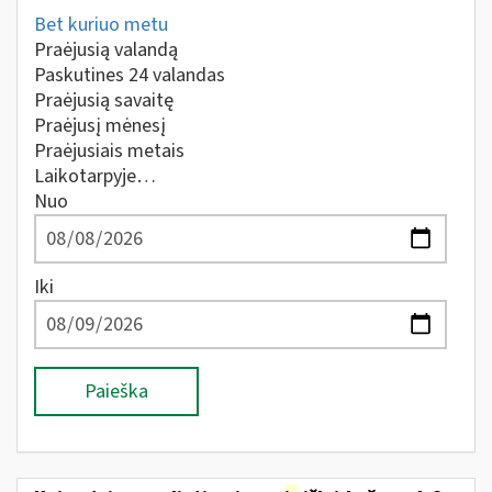
Bet kuriuo metu
Praėjusią valandą
Paskutines 24 valandas
Praėjusią savaitę
Praėjusį mėnesį
Praėjusiais metais
Laikotarpyje…
Nuo
Iki
Paieška