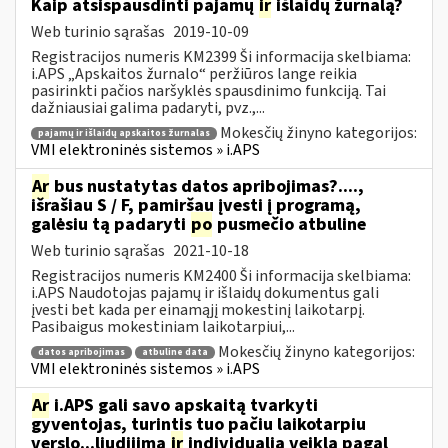
Kaip atsispausdinti pajamų
ir
išlaidų žurnalą?
Web turinio sąrašas
2019-10-09
Registracijos numeris KM2399 Ši informacija skelbiama:
i.APS „Apskaitos žurnalo“ peržiūros lange reikia
pasirinkti pačios naršyklės spausdinimo funkciją. Tai
dažniausiai galima padaryti, pvz.,...
Mokesčių žinyno kategorijos:
pajamų ir išlaidų apskaitos žurnalas
VMI elektroninės sistemos » i.APS
Ar
bus nustatytas datos apribojimas?....,
išrašiau S / F, pamiršau įvesti į programą,
galėsiu tą padaryti
po
pusmečio atbuline
Web turinio sąrašas
2021-10-18
Registracijos numeris KM2400 Ši informacija skelbiama:
i.APS Naudotojas pajamų ir išlaidų dokumentus gali
įvesti bet kada per einamąjį mokestinį laikotarpį.
Pasibaigus mokestiniam laikotarpiui,...
Mokesčių žinyno kategorijos:
datos apribojimas
atbuline data
VMI elektroninės sistemos » i.APS
Ar
i.APS gali savo apskaitą tvarkyti
gyventojas, turintis tuo pačiu laikotarpiu
verslo...liudijimą
ir
individualią veiklą pagal