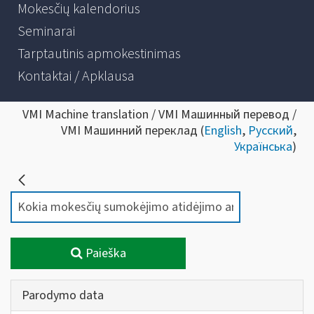
Mokesčių kalendorius
Seminarai
Tarptautinis apmokestinimas
Kontaktai / Apklausa
VMI Machine translation / VMI Машинный перевод /
VMI Машинний переклад (
English
,
Русский
,
Українська
)
Paieška
Parodymo data