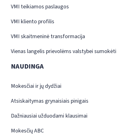
VMI teikiamos paslaugos
VMI kliento profilis
VMI skaitmeninė transformacija
Vienas langelis prievolėms valstybei sumokėti
NAUDINGA
Mokesčiai ir jų dydžiai
Atsiskaitymas grynaisiais pinigais
Dažniausiai užduodami klausimai
Mokesčių ABC