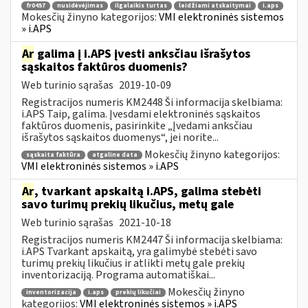
fr0457
nusidėvėjimas
ilgalaikis turtas
leidžiami atskaitymai
i.aps
Mokesčių žinyno kategorijos:
VMI elektroninės sistemos
» i.APS
Ar
galima į i.APS įvesti anksčiau išrašytos
sąskaitos faktūros duomenis?
Web turinio sąrašas
2019-10-09
Registracijos numeris KM2448 Ši informacija skelbiama:
i.APS Taip, galima. Įvesdami elektroninės sąskaitos
faktūros duomenis, pasirinkite „Įvedami anksčiau
išrašytos sąskaitos duomenys“, jei norite...
Mokesčių žinyno kategorijos:
sąskaita faktūra
atgaline data
VMI elektroninės sistemos » i.APS
Ar
, tvarkant apskaitą i.APS, galima stebėti
savo turimų prekių likučius, metų gale
Web turinio sąrašas
2021-10-18
Registracijos numeris KM2447 Ši informacija skelbiama:
i.APS Tvarkant apskaitą, yra galimybė stebėti savo
turimų prekių likučius ir atlikti metų gale prekių
inventorizaciją. Programa automatiškai...
Mokesčių žinyno
inventorizacija
i.aps
prekių likučiai
kategorijos:
VMI elektroninės sistemos » i.APS