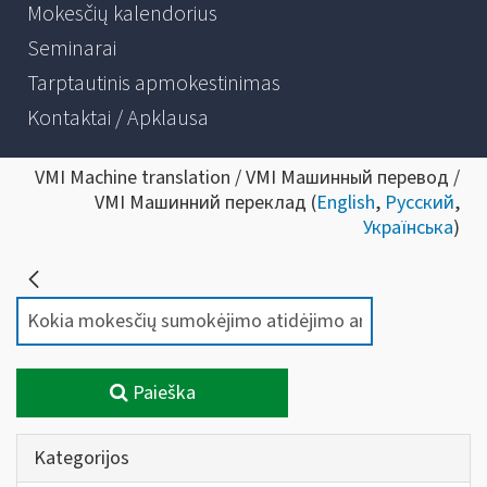
Mokesčių kalendorius
Seminarai
Tarptautinis apmokestinimas
Kontaktai / Apklausa
VMI Machine translation / VMI Машинный перевод /
VMI Машинний переклад (
English
,
Русский
,
Українська
)
Paieška
Kategorijos