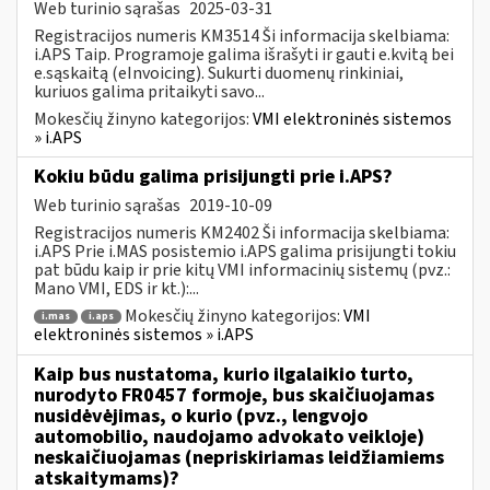
Web turinio sąrašas
2025-03-31
Registracijos numeris KM3514 Ši informacija skelbiama:
i.APS Taip. Programoje galima išrašyti ir gauti e.kvitą bei
e.sąskaitą (eInvoicing). Sukurti duomenų rinkiniai,
kuriuos galima pritaikyti savo...
Mokesčių žinyno kategorijos:
VMI elektroninės sistemos
» i.APS
Kokiu būdu galima prisijungti prie i.APS?
Web turinio sąrašas
2019-10-09
Registracijos numeris KM2402 Ši informacija skelbiama:
i.APS Prie i.MAS posistemio i.APS galima prisijungti tokiu
pat būdu kaip ir prie kitų VMI informacinių sistemų (pvz.:
Mano VMI, EDS ir kt.):...
Mokesčių žinyno kategorijos:
VMI
i.mas
i.aps
elektroninės sistemos » i.APS
Kaip bus nustatoma, kurio ilgalaikio turto,
nurodyto FR0457 formoje, bus skaičiuojamas
nusidėvėjimas, o kurio (pvz., lengvojo
automobilio, naudojamo advokato veikloje)
neskaičiuojamas (nepriskiriamas leidžiamiems
atskaitymams)?