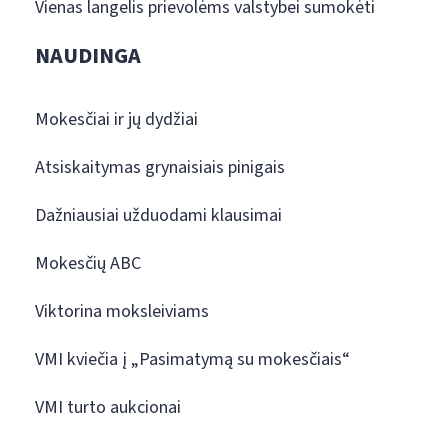
Vienas langelis prievolėms valstybei sumokėti
NAUDINGA
Mokesčiai ir jų dydžiai
Atsiskaitymas grynaisiais pinigais
Dažniausiai užduodami klausimai
Mokesčių ABC
Viktorina moksleiviams
VMI kviečia į „Pasimatymą su mokesčiais“
VMI turto aukcionai