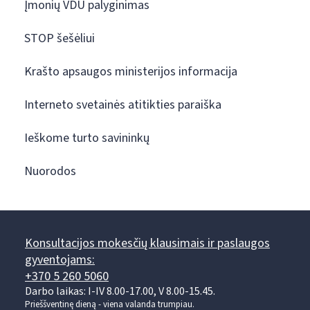
Įmonių VDU palyginimas
STOP šešėliui
Krašto apsaugos ministerijos informacija
Interneto svetainės atitikties paraiška
Ieškome turto savininkų
Nuorodos
Konsultacijos mokesčių klausimais ir paslaugos
gyventojams:
+370 5 260 5060
Darbo laikas: I-IV 8.00-17.00, V 8.00-15.45.
Prieššventinę dieną - viena valanda trumpiau.