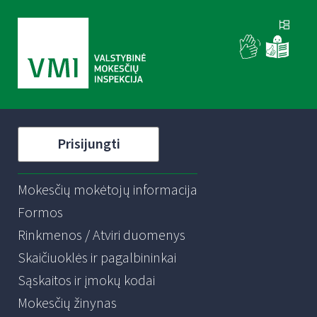
Prisijungti
Mokesčių mokėtojų informacija
Formos
Rinkmenos / Atviri duomenys
Skaičiuoklės ir pagalbininkai
Sąskaitos ir įmokų kodai
Mokesčių žinynas