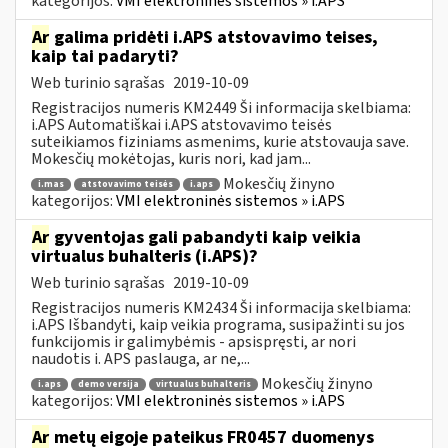
kategorijos:
VMI elektroninės sistemos » i.APS
Ar
galima pridėti i.APS atstovavimo teises,
kaip tai padaryti?
Web turinio sąrašas
2019-10-09
Registracijos numeris KM2449 Ši informacija skelbiama:
i.APS Automatiškai i.APS atstovavimo teisės
suteikiamos fiziniams asmenims, kurie atstovauja save.
Mokesčių mokėtojas, kuris nori, kad jam...
Mokesčių žinyno
i.mas
atstovavimo teisės
i.aps
kategorijos:
VMI elektroninės sistemos » i.APS
Ar
gyventojas gali pabandyti kaip veikia
virtualus buhalteris (i.APS)?
Web turinio sąrašas
2019-10-09
Registracijos numeris KM2434 Ši informacija skelbiama:
i.APS Išbandyti, kaip veikia programa, susipažinti su jos
funkcijomis ir galimybėmis - apsispręsti, ar nori
naudotis i. APS paslauga, ar ne,...
Mokesčių žinyno
i.aps
demo versija
virtualus buhalteris
kategorijos:
VMI elektroninės sistemos » i.APS
Ar
metų eigoje pateikus FR0457 duomenys