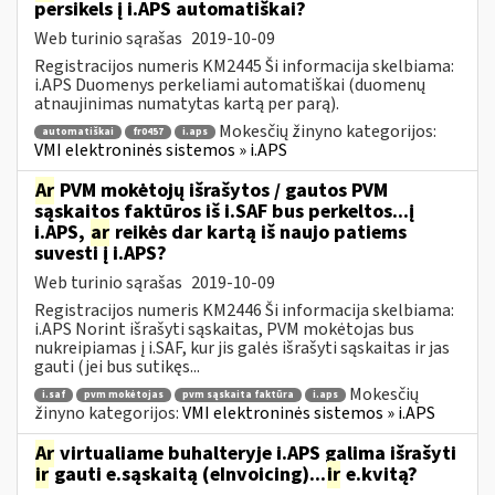
persikels į i.APS automatiškai?
Web turinio sąrašas
2019-10-09
Registracijos numeris KM2445 Ši informacija skelbiama:
i.APS Duomenys perkeliami automatiškai (duomenų
atnaujinimas numatytas kartą per parą).
Mokesčių žinyno kategorijos:
automatiškai
fr0457
i.aps
VMI elektroninės sistemos » i.APS
Ar
PVM mokėtojų išrašytos / gautos PVM
sąskaitos faktūros iš i.SAF bus perkeltos...į
i.APS,
ar
reikės dar kartą iš naujo patiems
suvesti į i.APS?
Web turinio sąrašas
2019-10-09
Registracijos numeris KM2446 Ši informacija skelbiama:
i.APS Norint išrašyti sąskaitas, PVM mokėtojas bus
nukreipiamas į i.SAF, kur jis galės išrašyti sąskaitas ir jas
gauti (jei bus sutikęs...
Mokesčių
i.saf
pvm mokėtojas
pvm sąskaita faktūra
i.aps
žinyno kategorijos:
VMI elektroninės sistemos » i.APS
Ar
virtualiame buhalteryje i.APS galima išrašyti
ir
gauti e.sąskaitą (eInvoicing)...
ir
e.kvitą?