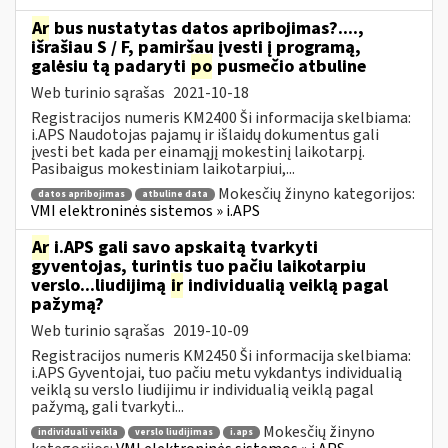
Ar
bus nustatytas datos apribojimas?....,
išrašiau S / F, pamiršau įvesti į programą,
galėsiu tą padaryti
po
pusmečio atbuline
Web turinio sąrašas
2021-10-18
Registracijos numeris KM2400 Ši informacija skelbiama:
i.APS Naudotojas pajamų ir išlaidų dokumentus gali
įvesti bet kada per einamąjį mokestinį laikotarpį.
Pasibaigus mokestiniam laikotarpiui,...
Mokesčių žinyno kategorijos:
datos apribojimas
atbuline data
VMI elektroninės sistemos » i.APS
Ar
i.APS gali savo apskaitą tvarkyti
gyventojas, turintis tuo pačiu laikotarpiu
verslo...liudijimą
ir
individualią veiklą pagal
pažymą?
Web turinio sąrašas
2019-10-09
Registracijos numeris KM2450 Ši informacija skelbiama:
i.APS Gyventojai, tuo pačiu metu vykdantys individualią
veiklą su verslo liudijimu ir individualią veiklą pagal
pažymą, gali tvarkyti...
Mokesčių žinyno
individuali veikla
verslo liudijimas
i.aps