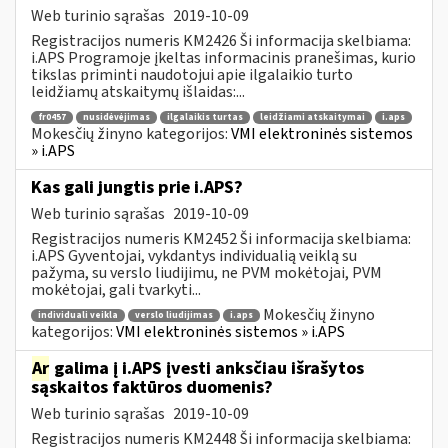
Web turinio sąrašas
2019-10-09
Registracijos numeris KM2426 Ši informacija skelbiama:
i.APS Programoje įkeltas informacinis pranešimas, kurio
tikslas priminti naudotojui apie ilgalaikio turto
leidžiamų atskaitymų išlaidas:...
fr0457
nusidėvėjimas
ilgalaikis turtas
leidžiami atskaitymai
i.aps
Mokesčių žinyno kategorijos:
VMI elektroninės sistemos
» i.APS
Kas gali jungtis prie i.APS?
Web turinio sąrašas
2019-10-09
Registracijos numeris KM2452 Ši informacija skelbiama:
i.APS Gyventojai, vykdantys individualią veiklą su
pažyma, su verslo liudijimu, ne PVM mokėtojai, PVM
mokėtojai, gali tvarkyti...
Mokesčių žinyno
individuali veikla
verslo liudijimas
i.aps
kategorijos:
VMI elektroninės sistemos » i.APS
Ar
galima į i.APS įvesti anksčiau išrašytos
sąskaitos faktūros duomenis?
Web turinio sąrašas
2019-10-09
Registracijos numeris KM2448 Ši informacija skelbiama: