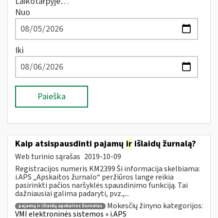
Laikotarpyje…
Nuo
Iki
Paieška
Kaip atsispausdinti pajamų
ir
išlaidų žurnalą?
Web turinio sąrašas
2019-10-09
Registracijos numeris KM2399 Ši informacija skelbiama:
i.APS „Apskaitos žurnalo“ peržiūros lange reikia
pasirinkti pačios naršyklės spausdinimo funkciją. Tai
dažniausiai galima padaryti, pvz.,...
Mokesčių žinyno kategorijos:
pajamų ir išlaidų apskaitos žurnalas
VMI elektroninės sistemos » i.APS