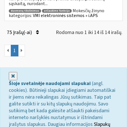
sąskaitą, nurodant...
Mokesčių žinyno
duomenų tikslinimas
atšaukimo funkcija
kategorijos:
VMI elektroninės sistemos » i.APS
75 Įrašų(-ai)
Rodoma nuo 1 iki 14 iš 14 irašų.
1
Uždaryti
Šioje svetainėje naudojami slapukai
(angl.
cookies). Būtinieji slapukai įdiegiami automatiškai
ir jiems nėra reikalingas Jūsų sutikimas. Taip pat
galite sutikti ir su kitų slapukų naudojimu. Savo
sutikimą bet kada galėsite atšaukti pakeisdami
interneto naršyklės nustatymus ir ištrindami
įrašytus slapukus. Daugiau informacijos
Slapukų