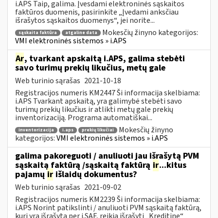
i.APS Taip, galima. Įvesdami elektroninės sąskaitos
faktūros duomenis, pasirinkite „Įvedami anksčiau
išrašytos sąskaitos duomenys“, jei norite...
Mokesčių žinyno kategorijos:
sąskaita faktūra
atgaline data
VMI elektroninės sistemos » i.APS
Ar
, tvarkant apskaitą i.APS, galima stebėti
savo turimų prekių likučius, metų gale
Web turinio sąrašas
2021-10-18
Registracijos numeris KM2447 Ši informacija skelbiama:
i.APS Tvarkant apskaitą, yra galimybė stebėti savo
turimų prekių likučius ir atlikti metų gale prekių
inventorizaciją. Programa automatiškai...
Mokesčių žinyno
inventorizacija
i.aps
prekių likučiai
kategorijos:
VMI elektroninės sistemos » i.APS
galima pakoreguoti / anuliuoti jau išrašytą PVM
sąskaitą faktūrą /sąskaitą faktūrą
ir
...kitus
pajamų
ir
išlaidų dokumentus?
Web turinio sąrašas
2021-09-02
Registracijos numeris KM2239 Ši informacija skelbiama:
i.APS Norint patikslinti / anuliuoti PVM sąskaitą faktūrą,
kuri yra išrašytą per i.SAF, reikia išrašyti „Kreditinę“