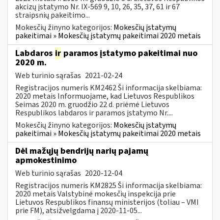
akcizų įstatymo Nr. IX-569 9, 10, 26, 35, 37, 61 ir 67
straipsnių pakeitimo...
Mokesčių žinyno kategorijos:
Mokesčių įstatymų
pakeitimai » Mokesčių įstatymų pakeitimai 2020 metais
Labdaros
ir
paramos įstatymo pakeitimai nuo
2020 m.
Web turinio sąrašas
2021-02-24
Registracijos numeris KM2462 Ši informacija skelbiama:
2020 metais Informuojame, kad Lietuvos Respublikos
Seimas 2020 m. gruodžio 22 d. priėmė Lietuvos
Respublikos labdaros ir paramos įstatymo Nr....
Mokesčių žinyno kategorijos:
Mokesčių įstatymų
pakeitimai » Mokesčių įstatymų pakeitimai 2020 metais
Dėl mažųjų bendrijų narių pajamų
apmokestinimo
Web turinio sąrašas
2020-12-04
Registracijos numeris KM2825 Ši informacija skelbiama:
2020 metais Valstybinė mokesčių inspekcija prie
Lietuvos Respublikos finansų ministerijos (toliau – VMI
prie FM), atsižvelgdama į 2020-11-05...