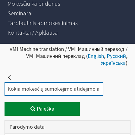
Mokesčių kalendorius
Seminarai
Tarptautinis apmokestinimas
Kontaktai / Apklausa
VMI Machine translation / VMI Машинный перевод /
VMI Машинний переклад (
English
,
Русский
,
Українська
)
Paieška
Parodymo data