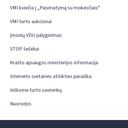
VMI kviečia į „Pasimatymą su mokesčiais“
VMI turto aukcionai
Įmonių VDU palyginimas
STOP šešėliui
Krašto apsaugos ministerijos informacija
Interneto svetainės atitikties paraiška
Ieškome turto savininkų
Nuorodos