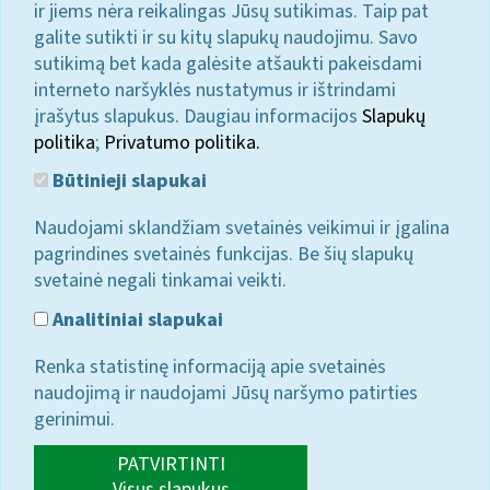
ir jiems nėra reikalingas Jūsų sutikimas. Taip pat
galite sutikti ir su kitų slapukų naudojimu. Savo
sutikimą bet kada galėsite atšaukti pakeisdami
interneto naršyklės nustatymus ir ištrindami
įrašytus slapukus. Daugiau informacijos
Slapukų
politika
;
Privatumo politika.
Būtinieji slapukai
Naudojami sklandžiam svetainės veikimui ir įgalina
pagrindines svetainės funkcijas. Be šių slapukų
svetainė negali tinkamai veikti.
Analitiniai slapukai
Renka statistinę informaciją apie svetainės
naudojimą ir naudojami Jūsų naršymo patirties
gerinimui.
PATVIRTINTI
Visus slapukus