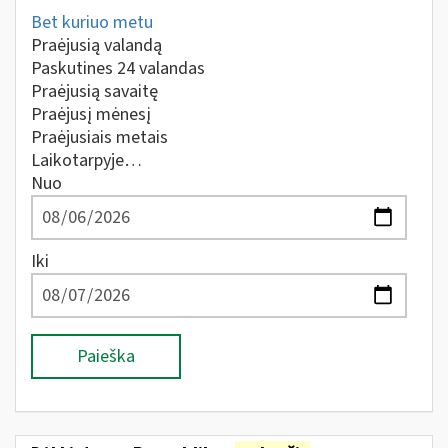
Bet kuriuo metu
Praėjusią valandą
Paskutines 24 valandas
Praėjusią savaitę
Praėjusį mėnesį
Praėjusiais metais
Laikotarpyje…
Nuo
Iki
Paieška