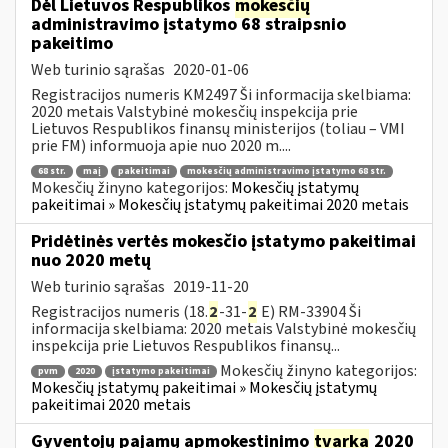
Dėl Lietuvos Respublikos
mokesčių
administravimo įstatymo 68 straipsnio
pakeitimo
Web turinio sąrašas
2020-01-06
Registracijos numeris KM2497 Ši informacija skelbiama:
2020 metais Valstybinė mokesčių inspekcija prie
Lietuvos Respublikos finansų ministerijos (toliau – VMI
prie FM) informuoja apie nuo 2020 m....
68 str.
maį
pakeitimai
mokesčių administravimo įstatymo 68 str.
Mokesčių žinyno kategorijos:
Mokesčių įstatymų
pakeitimai » Mokesčių įstatymų pakeitimai 2020 metais
Pridėtinės vertės mokesčio įstatymo pakeitimai
nuo 2020 metų
Web turinio sąrašas
2019-11-20
Registracijos numeris (18.
2
-31-
2
E) RM-33904 Ši
informacija skelbiama: 2020 metais Valstybinė mokesčių
inspekcija prie Lietuvos Respublikos finansų...
Mokesčių žinyno kategorijos:
pvm
2020
įstatymo pakeitimai
Mokesčių įstatymų pakeitimai » Mokesčių įstatymų
pakeitimai 2020 metais
Gyventojų pajamų apmokestinimo
tvarka
2020