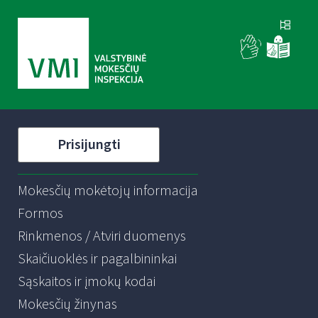
Prisijungti
Mokesčių mokėtojų informacija
Formos
Rinkmenos / Atviri duomenys
Skaičiuoklės ir pagalbininkai
Sąskaitos ir įmokų kodai
Mokesčių žinynas