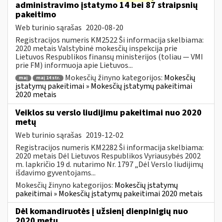
administravimo įstatymo 14 bei 87 straipsnių
pakeitimo
Web turinio sąrašas
2020-08-20
Registracijos numeris KM2522 Ši informacija skelbiama:
2020 metais Valstybinė mokesčių inspekcija prie
Lietuvos Respublikos finansų ministerijos (toliau — VMI
prie FM) informuoja apie Lietuvos...
Mokesčių žinyno kategorijos:
Mokesčių
maį
maį 14 str.
įstatymų pakeitimai » Mokesčių įstatymų pakeitimai
2020 metais
Veiklos su verslo liudijimu pakeitimai nuo 2020
metų
Web turinio sąrašas
2019-12-02
Registracijos numeris KM2282 Ši informacija skelbiama:
2020 metais Dėl Lietuvos Respublikos Vyriausybės 2002
m. lapkričio 19 d. nutarimo Nr. 1797 „Dėl Verslo liudijimų
išdavimo gyventojams...
Mokesčių žinyno kategorijos:
Mokesčių įstatymų
pakeitimai » Mokesčių įstatymų pakeitimai 2020 metais
Dėl komandiruotės į užsienį dienpinigių nuo
2020 metų