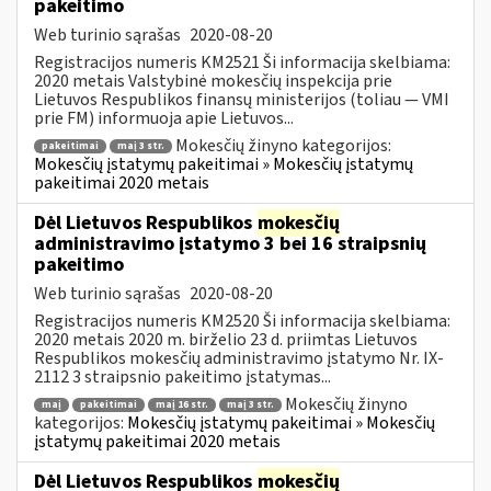
pakeitimo
Web turinio sąrašas
2020-08-20
Registracijos numeris KM2521 Ši informacija skelbiama:
2020 metais Valstybinė mokesčių inspekcija prie
Lietuvos Respublikos finansų ministerijos (toliau — VMI
prie FM) informuoja apie Lietuvos...
Mokesčių žinyno kategorijos:
pakeitimai
maį 3 str.
Mokesčių įstatymų pakeitimai » Mokesčių įstatymų
pakeitimai 2020 metais
Dėl Lietuvos Respublikos
mokesčių
administravimo įstatymo 3 bei 16 straipsnių
pakeitimo
Web turinio sąrašas
2020-08-20
Registracijos numeris KM2520 Ši informacija skelbiama:
2020 metais 2020 m. birželio 23 d. priimtas Lietuvos
Respublikos mokesčių administravimo įstatymo Nr. IX-
2112 3 straipsnio pakeitimo įstatymas...
Mokesčių žinyno
maį
pakeitimai
maį 16 str.
maį 3 str.
kategorijos:
Mokesčių įstatymų pakeitimai » Mokesčių
įstatymų pakeitimai 2020 metais
Dėl Lietuvos Respublikos
mokesčių