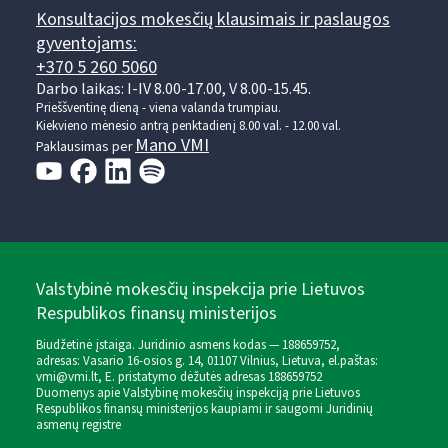
Konsultacijos mokesčių klausimais ir paslaugos
gyventojams:
+370 5 260 5060
Darbo laikas: I-IV 8.00-17.00, V 8.00-15.45.
Prieššventinę dieną - viena valanda trumpiau.
Kiekvieno mėnesio antrą penktadienį 8.00 val. - 12.00 val.
Mano VMI
Paklausimas per
Valstybinė mokesčių inspekcija prie Lietuvos
Respublikos finansų ministerijos
Biudžetinė įstaiga. Juridinio asmens kodas — 188659752,
adresas: Vasario 16-osios g. 14, 01107 Vilnius, Lietuva, el.paštas:
vmi@vmi.lt
, E. pristatymo dėžutės adresas 188659752
Duomenys apie Valstybinę mokesčių inspekciją prie Lietuvos
Respublikos finansų ministerijos kaupiami ir saugomi Juridinių
asmenų registre