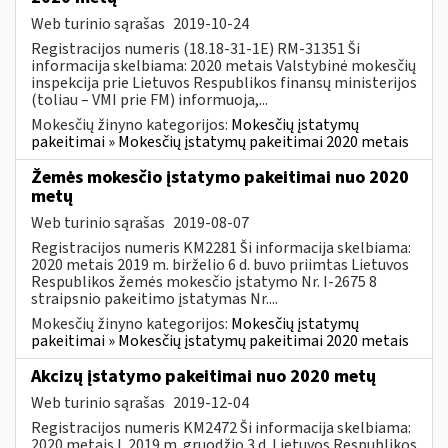
Web turinio sąrašas
2019-10-24
Registracijos numeris (18.18-31-1E) RM-31351 Ši
informacija skelbiama: 2020 metais Valstybinė mokesčių
inspekcija prie Lietuvos Respublikos finansų ministerijos
(toliau – VMI prie FM) informuoja,...
Mokesčių žinyno kategorijos:
Mokesčių įstatymų
pakeitimai » Mokesčių įstatymų pakeitimai 2020 metais
Žemės mokesčio įstatymo pakeitimai nuo 2020
metų
Web turinio sąrašas
2019-08-07
Registracijos numeris KM2281 Ši informacija skelbiama:
2020 metais 2019 m. birželio 6 d. buvo priimtas Lietuvos
Respublikos žemės mokesčio įstatymo Nr. I-2675 8
straipsnio pakeitimo įstatymas Nr....
Mokesčių žinyno kategorijos:
Mokesčių įstatymų
pakeitimai » Mokesčių įstatymų pakeitimai 2020 metais
Akcizų įstatymo pakeitimai nuo 2020 metų
Web turinio sąrašas
2019-12-04
Registracijos numeris KM2472 Ši informacija skelbiama:
2020 metais I. 2019 m. gruodžio 3 d. Lietuvos Respublikos