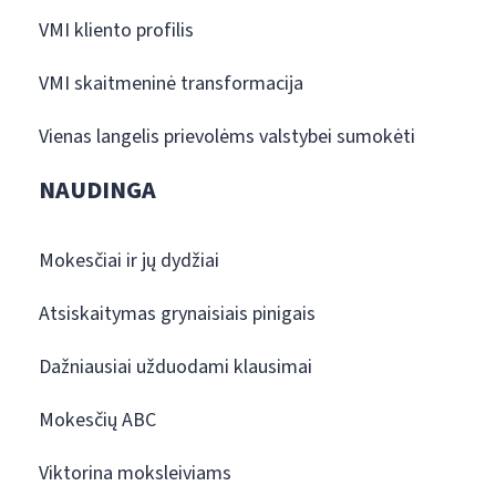
VMI kliento profilis
VMI skaitmeninė transformacija
Vienas langelis prievolėms valstybei sumokėti
NAUDINGA
Mokesčiai ir jų dydžiai
Atsiskaitymas grynaisiais pinigais
Dažniausiai užduodami klausimai
Mokesčių ABC
Viktorina moksleiviams