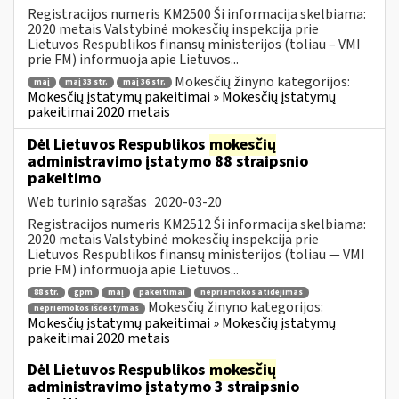
Registracijos numeris KM2500 Ši informacija skelbiama:
2020 metais Valstybinė mokesčių inspekcija prie
Lietuvos Respublikos finansų ministerijos (toliau – VMI
prie FM) informuoja apie Lietuvos...
Mokesčių žinyno kategorijos:
maį
maį 33 str.
maį 36 str.
Mokesčių įstatymų pakeitimai » Mokesčių įstatymų
pakeitimai 2020 metais
Dėl Lietuvos Respublikos
mokesčių
administravimo įstatymo 88 straipsnio
pakeitimo
Web turinio sąrašas
2020-03-20
Registracijos numeris KM2512 Ši informacija skelbiama:
2020 metais Valstybinė mokesčių inspekcija prie
Lietuvos Respublikos finansų ministerijos (toliau — VMI
prie FM) informuoja apie Lietuvos...
88 str.
gpm
maį
pakeitimai
nepriemokos atidėjimas
Mokesčių žinyno kategorijos:
nepriemokos išdėstymas
Mokesčių įstatymų pakeitimai » Mokesčių įstatymų
pakeitimai 2020 metais
Dėl Lietuvos Respublikos
mokesčių
administravimo įstatymo 3 straipsnio