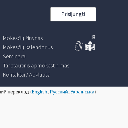
Prisijungti
Mokesčių žinynas
Mokesčių kalendorius
Seminarai
Tarptautinis apmokestinimas
Kontaktai / Apklausa
ний переклад (
English
,
Русский
,
Українська
)