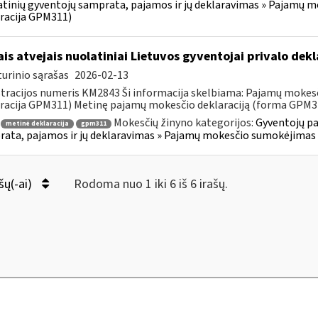
tinių gyventojų samprata, pajamos ir jų deklaravimas » Pajamų 
racija GPM311)
ais atvejais nuolatiniai Lietuvos gyventojai privalo de
urinio sąrašas
2026-02-13
tracijos numeris KM2843 Ši informacija skelbiama: Pajamų mokes
racija GPM311) Metinę pajamų mokesčio deklaraciją (forma GPM311)
Mokesčių žinyno kategorijos:
Gyventojų pa
metinė deklaracija
gpm311
ata, pajamos ir jų deklaravimas » Pajamų mokesčio sumokėjimas 
šų(-ai)
Rodoma nuo 1 iki 6 iš 6 irašų.