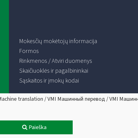
Mokesčių mokėtojų informacija
Formos
Rinkmenos / Atviri duomenys
Skaičiuoklės ir pagalbininkai
Sąskaitos ir įmokų kodai
Machine translation / VMI Машинный перевод / VMI Машин
Paieška