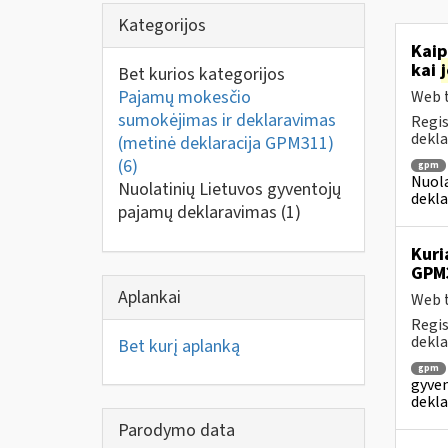
Kategorijos
Kaip
kai
Bet kurios kategorijos
Pajamų mokesčio
Web t
sumokėjimas ir deklaravimas
Regis
dekla
(metinė deklaracija GPM311)
(6)
gpm
Nuola
Nuolatinių Lietuvos gyventojų
dekla
pajamų deklaravimas
(1)
Kuri
GPM
Aplankai
Web t
Regis
dekla
Bet kurį aplanką
gpm
gyven
dekla
Parodymo data