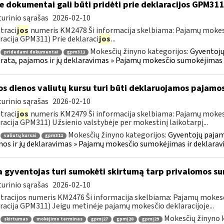
e dokumentai gali būti pridėti prie deklaracijos GPM31
urinio sąrašas
2026-02-10
traci
jos
numeris KM2478 Ši informacija skelbiama: Pajamų mokes
racija GPM311) Prie deklaraci
jos
...
Mokesčių žinyno kategorijos:
Gyventojų
pridedami dokumentai
gpm311
ata, pajamos ir jų deklaravimas » Pajamų mokesčio sumokėjimas 
os dienos valiutų kursu turi būti deklaruojamos pajamo
urinio sąrašas
2026-02-10
traci
jos
numeris KM2479 Ši informacija skelbiama: Pajamų mokes
racija GPM311) Užsienio valstybėje per mokestinį laikotarpį...
Mokesčių žinyno kategorijos:
Gyventojų pajam
valiutų kursai
gpm311
os ir jų deklaravimas » Pajamų mokesčio sumokėjimas ir deklara
 gyventojas turi sumokėti skirtumą tarp privalomos s
urinio sąrašas
2026-02-10
tracijos numeris KM2476 Ši informacija skelbiama: Pajamų moke
racija GPM311) Jeigu metinėje pajamų mokesčio deklaracijoje...
Mokesčių žinyno 
skirtumas
mokėjimo terminas
gpmį27
gpmį28
gpmį29