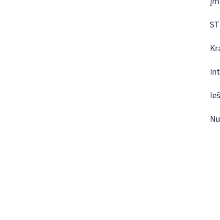
Įm
ST
Kr
In
Ie
Nu