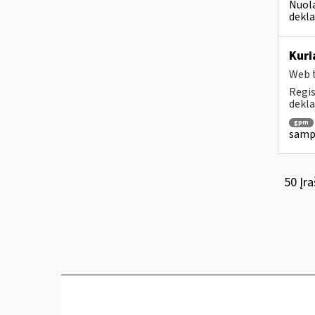
Nuola
dekla
Kuri
Web t
Regis
dekla
gpm
sampr
50 Įra