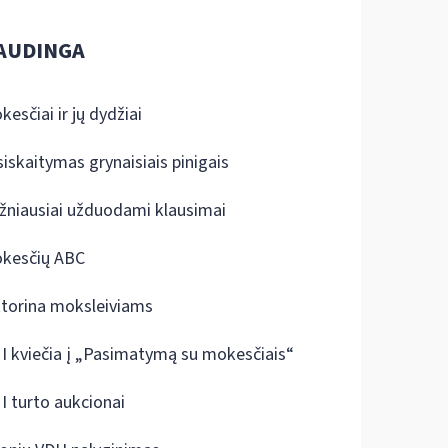
AUDINGA
kesčiai ir jų dydžiai
siskaitymas grynaisiais pinigais
žniausiai užduodami klausimai
kesčių ABC
ktorina moksleiviams
I kviečia į „Pasimatymą su mokesčiais“
I turto aukcionai