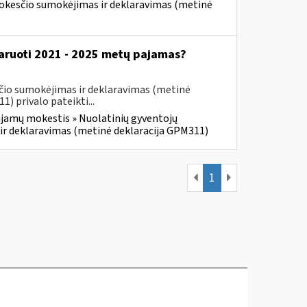
mokesčio sumokėjimas ir deklaravimas (metinė
klaruoti 2021 - 2025 metų pajamas?
čio sumokėjimas ir deklaravimas (metinė
 privalo pateikti...
jamų mokestis » Nuolatinių gyventojų
ir deklaravimas (metinė deklaracija GPM311)
1