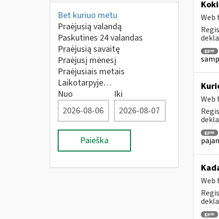
Koki
Bet kuriuo metu
Web t
Praėjusią valandą
Regis
Paskutines 24 valandas
dekla
Praėjusią savaitę
gpm
sampr
Praėjusį mėnesį
Praėjusiais metais
Laikotarpyje…
Kuri
Nuo
Iki
Web t
Regis
dekla
gpm
Paieška
pajam
Kada
Web t
Regis
dekla
gpm