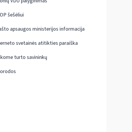
onių VDU palyginimas
OP šešėliui
ašto apsaugos ministerijos informacija
terneto svetainės atitikties paraiška
škome turto savininkų
orodos