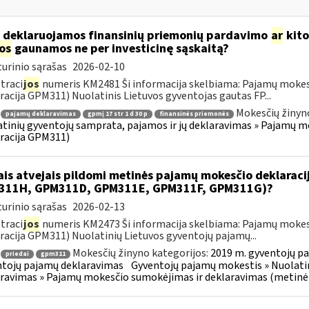
 deklaruojamos finansinių priemonių pardavimo
ar
kito
jos
gaunamos ne per investicinę sąskaitą?
urinio sąrašas
2026-02-10
traci
jos
numeris KM2481 Ši informacija skelbiama: Pajamų mokes
racija GPM311) Nuolatinis Lietuvos gyventojas gautas FP...
Mokesčių žinyn
pajamų deklaravimas
gpmį 17 str 1 d 30 p
finansinės priemonės
tinių gyventojų samprata, pajamos ir jų deklaravimas » Pajamų 
racija GPM311)
ais atvejais pildomi metinės pajamų mokesčio deklarac
311H, GPM311D, GPM311E, GPM311F, GPM311G)?
urinio sąrašas
2026-02-13
traci
jos
numeris KM2473 Ši informacija skelbiama: Pajamų mokes
racija GPM311) Nuolatinių Lietuvos gyventojų pajamų...
Mokesčių žinyno kategorijos:
2019 m. gyventojų pa
priedai
gpm311
tojų pajamų deklaravimas
Gyventojų pajamų mokestis » Nuolatin
ravimas » Pajamų mokesčio sumokėjimas ir deklaravimas (metinė