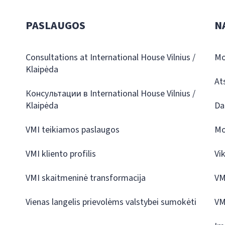
PASLAUGOS
N
Consultations at International House Vilnius /
Mo
Klaipėda
At
Консультации в International House Vilnius /
Klaipėda
Da
VMI teikiamos paslaugos
Mo
VMI kliento profilis
Vi
VMI skaitmeninė transformacija
VM
Vienas langelis prievolėms valstybei sumokėti
VM