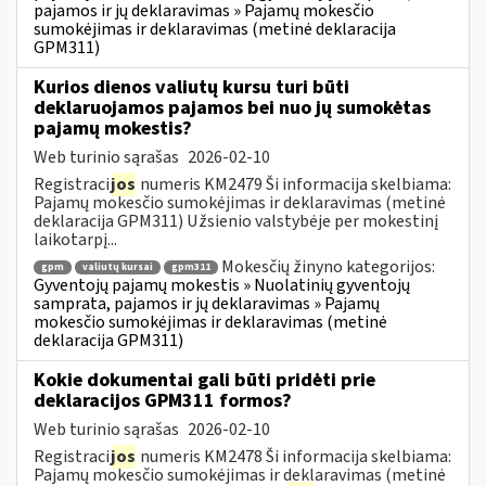
pajamos ir jų deklaravimas » Pajamų mokesčio
sumokėjimas ir deklaravimas (metinė deklaracija
GPM311)
Kurios dienos valiutų kursu turi būti
deklaruojamos pajamos bei nuo jų sumokėtas
pajamų mokestis?
Web turinio sąrašas
2026-02-10
Registraci
jos
numeris KM2479 Ši informacija skelbiama:
Pajamų mokesčio sumokėjimas ir deklaravimas (metinė
deklaracija GPM311) Užsienio valstybėje per mokestinį
laikotarpį...
Mokesčių žinyno kategorijos:
gpm
valiutų kursai
gpm311
Gyventojų pajamų mokestis » Nuolatinių gyventojų
samprata, pajamos ir jų deklaravimas » Pajamų
mokesčio sumokėjimas ir deklaravimas (metinė
deklaracija GPM311)
Kokie dokumentai gali būti pridėti prie
deklaracijos GPM311 formos?
Web turinio sąrašas
2026-02-10
Registraci
jos
numeris KM2478 Ši informacija skelbiama:
Pajamų mokesčio sumokėjimas ir deklaravimas (metinė