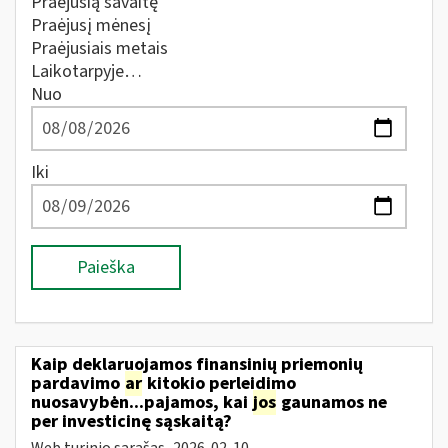
Praėjusią savaitę
Praėjusį mėnesį
Praėjusiais metais
Laikotarpyje…
Nuo
Iki
Paieška
Kaip deklaruojamos finansinių priemonių
pardavimo
ar
kitokio perleidimo
nuosavybėn...pajamos, kai
jos
gaunamos ne
per investicinę sąskaitą?
Web turinio sąrašas
2026-02-10