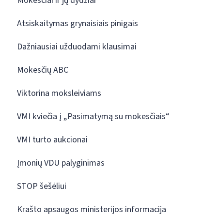
Mokesčiai ir jų dydžiai
Atsiskaitymas grynaisiais pinigais
Dažniausiai užduodami klausimai
Mokesčių ABC
Viktorina moksleiviams
VMI kviečia į „Pasimatymą su mokesčiais“
VMI turto aukcionai
Įmonių VDU palyginimas
STOP šešėliui
Krašto apsaugos ministerijos informacija