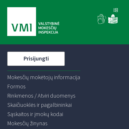
Prisijungti
Mokesčių mokėtojų informacija
Formos
Rinkmenos / Atviri duomenys
Skaičiuoklės ir pagalbininkai
Sąskaitos ir įmokų kodai
Mokesčių žinynas