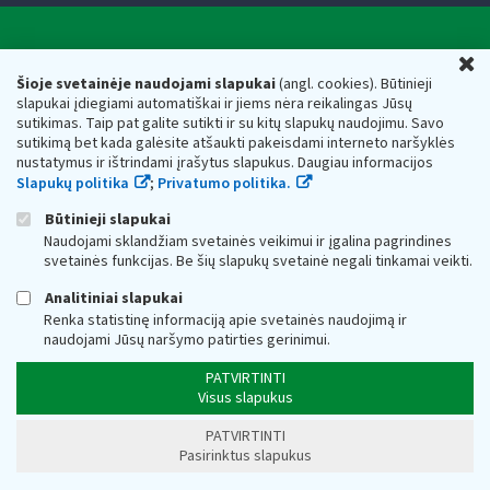
Valstybinė mokesčių inspekcija prie Lietuvos
U
Respublikos finansų ministerijos
Šioje svetainėje naudojami slapukai
(angl. cookies). Būtinieji
slapukai įdiegiami automatiškai ir jiems nėra reikalingas Jūsų
Biudžetinė įstaiga. Juridinio asmens kodas — 188659752,
sutikimas. Taip pat galite sutikti ir su kitų slapukų naudojimu. Savo
adresas: Vasario 16-osios g. 14, 01107 Vilnius, Lietuva, el.paštas:
sutikimą bet kada galėsite atšaukti pakeisdami interneto naršyklės
vmi@vmi.lt
, E. pristatymo dėžutės adresas 188659752
nustatymus ir ištrindami įrašytus slapukus. Daugiau informacijos
Duomenys apie Valstybinę mokesčių inspekciją prie Lietuvos
Slapukų politika
;
Privatumo politika.
Respublikos finansų ministerijos kaupiami ir saugomi Juridinių
asmenų registre
Būtinieji slapukai
Naudojami sklandžiam svetainės veikimui ir įgalina pagrindines
svetainės funkcijas. Be šių slapukų svetainė negali tinkamai veikti.
Analitiniai slapukai
Renka statistinę informaciją apie svetainės naudojimą ir
naudojami Jūsų naršymo patirties gerinimui.
PATVIRTINTI
Visus slapukus
PATVIRTINTI
Pasirinktus slapukus