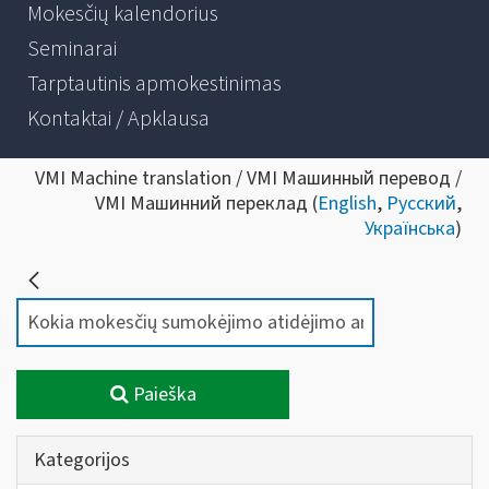
Mokesčių kalendorius
Seminarai
Tarptautinis apmokestinimas
Kontaktai / Apklausa
VMI Machine translation / VMI Машинный перевод /
VMI Машинний переклад (
English
,
Русский
,
Українська
)
Paieška
Kategorijos