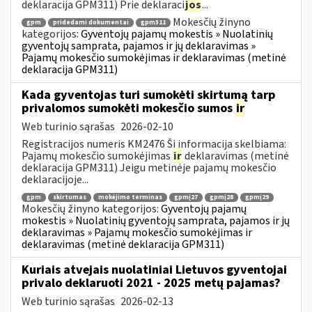
deklaracija GPM311) Prie deklaraci
jos
...
Mokesčių žinyno
gpm
pridedami dokumentai
gpm311
kategorijos:
Gyventojų pajamų mokestis » Nuolatinių
gyventojų samprata, pajamos ir jų deklaravimas »
Pajamų mokesčio sumokėjimas ir deklaravimas (metinė
deklaracija GPM311)
Kada gyventojas turi sumokėti skirtumą tarp
privalomos sumokėti mokesčio sumos
ir
Web turinio sąrašas
2026-02-10
Registracijos numeris KM2476 Ši informacija skelbiama:
Pajamų mokesčio sumokėjimas
ir
deklaravimas (metinė
deklaracija GPM311) Jeigu metinėje pajamų mokesčio
deklaracijoje...
gpm
skirtumas
mokėjimo terminas
gpmį27
gpmį28
gpmį29
Mokesčių žinyno kategorijos:
Gyventojų pajamų
mokestis » Nuolatinių gyventojų samprata, pajamos ir jų
deklaravimas » Pajamų mokesčio sumokėjimas ir
deklaravimas (metinė deklaracija GPM311)
Kuriais atvejais nuolatiniai Lietuvos gyventojai
privalo deklaruoti 2021 - 2025 metų pajamas?
Web turinio sąrašas
2026-02-13