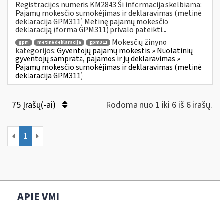
Registracijos numeris KM2843 Ši informacija skelbiama:
Pajamų mokesčio sumokėjimas ir deklaravimas (metinė
deklaracija GPM311) Metinę pajamų mokesčio
deklaraciją (forma GPM311) privalo pateikti...
Mokesčių žinyno
gpm
metinė deklaracija
gpm311
kategorijos:
Gyventojų pajamų mokestis » Nuolatinių
gyventojų samprata, pajamos ir jų deklaravimas »
Pajamų mokesčio sumokėjimas ir deklaravimas (metinė
deklaracija GPM311)
75 Įrašų(-ai)
Rodoma nuo 1 iki 6 iš 6 irašų.
1
APIE VMI