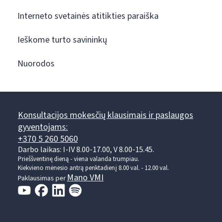
Interneto svetainės atitikties paraiška
Ieškome turto savininkų
Nuorodos
Konsultacijos mokesčių klausimais ir paslaugos
gyventojams:
+370 5 260 5060
Darbo laikas: I-IV 8.00-17.00, V 8.00-15.45.
Prieššventinę dieną - viena valanda trumpiau.
Kiekvieno mėnesio antrą penktadienį 8.00 val. - 12.00 val.
Mano VMI
Paklausimas per