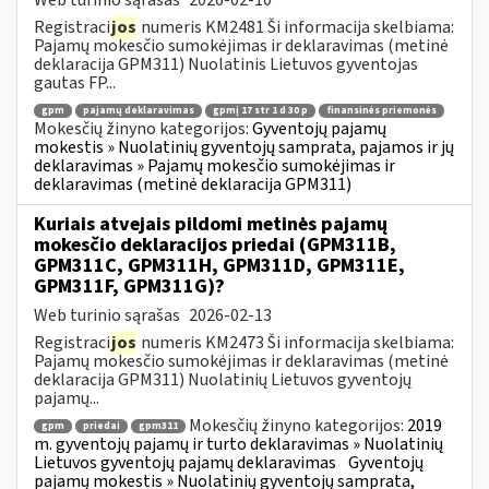
Registraci
jos
numeris KM2481 Ši informacija skelbiama:
Pajamų mokesčio sumokėjimas ir deklaravimas (metinė
deklaracija GPM311) Nuolatinis Lietuvos gyventojas
gautas FP...
gpm
pajamų deklaravimas
gpmį 17 str 1 d 30 p
finansinės priemonės
Mokesčių žinyno kategorijos:
Gyventojų pajamų
mokestis » Nuolatinių gyventojų samprata, pajamos ir jų
deklaravimas » Pajamų mokesčio sumokėjimas ir
deklaravimas (metinė deklaracija GPM311)
Kuriais atvejais pildomi metinės pajamų
mokesčio deklaracijos priedai (GPM311B,
GPM311C, GPM311H, GPM311D, GPM311E,
GPM311F, GPM311G)?
Web turinio sąrašas
2026-02-13
Registraci
jos
numeris KM2473 Ši informacija skelbiama:
Pajamų mokesčio sumokėjimas ir deklaravimas (metinė
deklaracija GPM311) Nuolatinių Lietuvos gyventojų
pajamų...
Mokesčių žinyno kategorijos:
2019
gpm
priedai
gpm311
m. gyventojų pajamų ir turto deklaravimas » Nuolatinių
Lietuvos gyventojų pajamų deklaravimas
Gyventojų
pajamų mokestis » Nuolatinių gyventojų samprata,