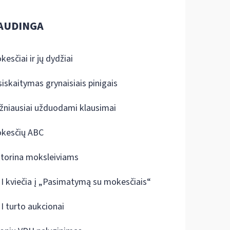
AUDINGA
kesčiai ir jų dydžiai
siskaitymas grynaisiais pinigais
žniausiai užduodami klausimai
kesčių ABC
ktorina moksleiviams
I kviečia į „Pasimatymą su mokesčiais“
I turto aukcionai