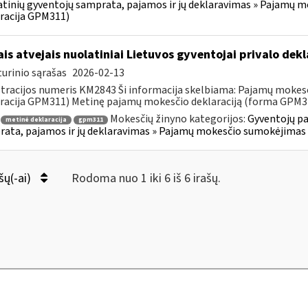
tinių gyventojų samprata, pajamos ir jų deklaravimas » Pajamų 
racija GPM311)
ais atvejais nuolatiniai Lietuvos gyventojai privalo de
urinio sąrašas
2026-02-13
tracijos numeris KM2843 Ši informacija skelbiama: Pajamų mokes
racija GPM311) Metinę pajamų mokesčio deklaraciją (forma GPM311)
Mokesčių žinyno kategorijos:
Gyventojų pa
metinė deklaracija
gpm311
ata, pajamos ir jų deklaravimas » Pajamų mokesčio sumokėjimas 
šų(-ai)
Rodoma nuo 1 iki 6 iš 6 irašų.