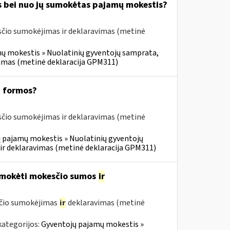
s bei nuo jų sumokėtas pajamų mokestis?
čio sumokėjimas ir deklaravimas (metinė
ų mokestis » Nuolatinių gyventojų samprata,
vimas (metinė deklaracija GPM311)
1 formos?
čio sumokėjimas ir deklaravimas (metinė
 pajamų mokestis » Nuolatinių gyventojų
ir deklaravimas (metinė deklaracija GPM311)
umokėti mokesčio sumos
ir
sčio sumokėjimas
ir
deklaravimas (metinė
kategorijos:
Gyventojų pajamų mokestis »