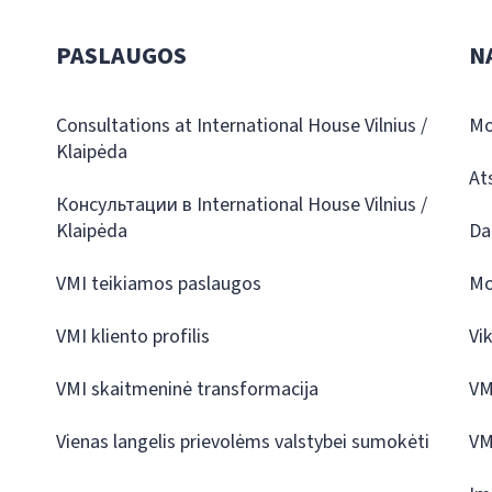
PASLAUGOS
N
Consultations at International House Vilnius /
Mo
Klaipėda
At
Консультации в International House Vilnius /
Klaipėda
Da
VMI teikiamos paslaugos
Mo
VMI kliento profilis
Vi
VMI skaitmeninė transformacija
VM
Vienas langelis prievolėms valstybei sumokėti
VM