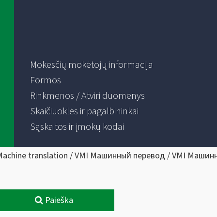
Mokesčių mokėtojų informacija
Formos
Rinkmenos / Atviri duomenys
Skaičiuoklės ir pagalbininkai
Sąskaitos ir įmokų kodai
Machine translation / VMI Машинный перевод / VMI Машин
Paieška