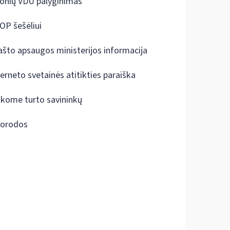
onių VDU palyginimas
OP šešėliui
ašto apsaugos ministerijos informacija
terneto svetainės atitikties paraiška
škome turto savininkų
orodos