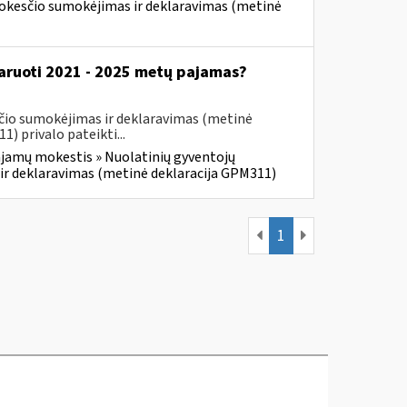
mokesčio sumokėjimas ir deklaravimas (metinė
klaruoti 2021 - 2025 metų pajamas?
čio sumokėjimas ir deklaravimas (metinė
 privalo pateikti...
jamų mokestis » Nuolatinių gyventojų
ir deklaravimas (metinė deklaracija GPM311)
1