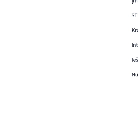
Įm
ST
Kr
In
Ie
Nu