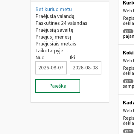
Kuri
Bet kuriuo metu
Web t
Praėjusią valandą
Regis
Paskutines 24 valandas
dekla
Praėjusią savaitę
gpm
pajam
Praėjusį mėnesį
Praėjusiais metais
Laikotarpyje…
Koki
Nuo
Iki
Web t
Regis
dekla
gpm
Paieška
sampr
Kada
Web t
Regis
dekla
gpm