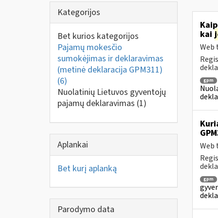
Kategorijos
Kaip
kai
Bet kurios kategorijos
Pajamų mokesčio
Web t
sumokėjimas ir deklaravimas
Regis
dekla
(metinė deklaracija GPM311)
(6)
gpm
Nuola
Nuolatinių Lietuvos gyventojų
dekla
pajamų deklaravimas
(1)
Kuri
GPM
Aplankai
Web t
Regis
dekla
Bet kurį aplanką
gpm
gyven
dekla
Parodymo data