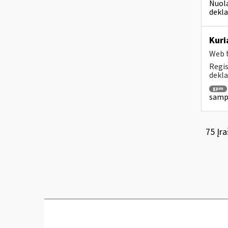
Nuola
dekla
Kuri
Web t
Regis
dekla
gpm
sampr
75 Įra