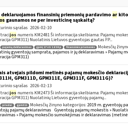
 deklaruojamos finansinių priemonių pardavimo
ar
kito
jos
gaunamos ne per investicinę sąskaitą?
urinio sąrašas
2026-02-10
traci
jos
numeris KM2481 Ši informacija skelbiama: Pajamų mokes
racija GPM311) Nuolatinis Lietuvos gyventojas gautas FP...
Mokesčių žinyn
pajamų deklaravimas
gpmį 17 str 1 d 30 p
finansinės priemonės
tinių gyventojų samprata, pajamos ir jų deklaravimas » Pajamų 
racija GPM311)
ais atvejais pildomi metinės pajamų mokesčio deklarac
311H, GPM311D, GPM311E, GPM311F, GPM311G)?
urinio sąrašas
2026-02-13
traci
jos
numeris KM2473 Ši informacija skelbiama: Pajamų mokes
racija GPM311) Nuolatinių Lietuvos gyventojų pajamų...
Mokesčių žinyno kategorijos:
2019 m. gyventojų pa
priedai
gpm311
tojų pajamų deklaravimas
Gyventojų pajamų mokestis » Nuolatin
ravimas » Pajamų mokesčio sumokėjimas ir deklaravimas (metinė