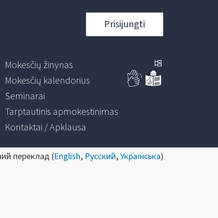
Prisijungti
Mokesčių žinynas
Mokesčių kalendorius
Seminarai
Tarptautinis apmokestinimas
Kontaktai / Apklausa
ний переклад (
English
,
Русский
,
Українська
)