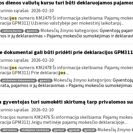
os dienos valiutų kursu turi būti deklaruojamos pajamo
urinio sąrašas
2026-02-10
traci
jos
numeris KM2479 Ši informacija skelbiama: Pajamų mokes
racija GPM311) Užsienio valstybėje per mokestinį laikotarpį...
Mokesčių žinyno kategorijos:
Gyventojų pajam
valiutų kursai
gpm311
os ir jų deklaravimas » Pajamų mokesčio sumokėjimas ir deklara
e dokumentai gali būti pridėti prie deklaracijos GPM31
urinio sąrašas
2026-02-10
traci
jos
numeris KM2478 Ši informacija skelbiama: Pajamų mokes
racija GPM311) Prie deklaraci
jos
...
Mokesčių žinyno kategorijos:
Gyventojų
pridedami dokumentai
gpm311
ata, pajamos ir jų deklaravimas » Pajamų mokesčio sumokėjimas 
 gyventojas turi sumokėti skirtumą tarp privalomos s
urinio sąrašas
2026-02-10
tracijos numeris KM2476 Ši informacija skelbiama: Pajamų moke
racija GPM311) Jeigu metinėje pajamų mokesčio deklaracijoje...
Mokesčių žinyno 
skirtumas
mokėjimo terminas
gpmį27
gpmį28
gpmį29