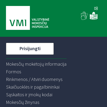
Prisijungti
Mokesčių mokėtojų informacija
Formos
Rinkmenos / Atviri duomenys
Skaičiuoklės ir pagalbininkai
Sąskaitos ir įmokų kodai
Mokesčių žinynas