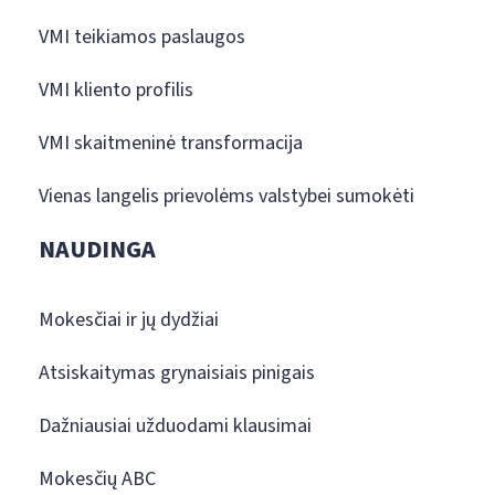
VMI teikiamos paslaugos
VMI kliento profilis
VMI skaitmeninė transformacija
Vienas langelis prievolėms valstybei sumokėti
NAUDINGA
Mokesčiai ir jų dydžiai
Atsiskaitymas grynaisiais pinigais
Dažniausiai užduodami klausimai
Mokesčių ABC