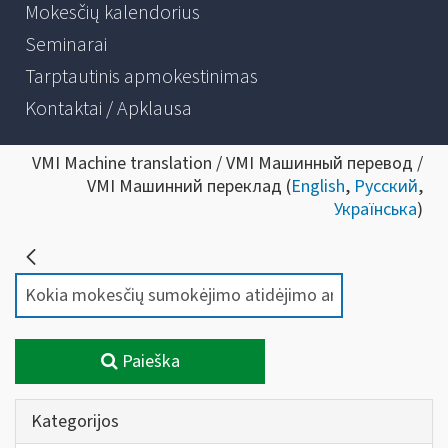
Mokesčių kalendorius
Seminarai
Tarptautinis apmokestinimas
Kontaktai / Apklausa
VMI Machine translation / VMI Машинный перевод /
VMI Машинний переклад (
English
,
Русский
,
Українська
)
Paieška
Kategorijos