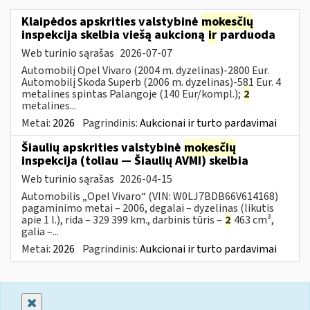
Klaipėdos apskrities valstybinė
mokesčių
inspekcija skelbia viešą aukcioną
ir
parduoda
Web turinio sąrašas
2026-07-07
Automobilį Opel Vivaro (2004 m. dyzelinas)-2800 Eur.
Automobilį Skoda Superb (2006 m. dyzelinas)-581 Eur. 4
metalines spintas Palangoje (140 Eur/kompl.);
2
metalines...
Metai:
2026
Pagrindinis:
Aukcionai ir turto pardavimai
Šiaulių apskrities valstybinė
mokesčių
inspekcija (toliau — Šiaulių AVMI) skelbia
Web turinio sąrašas
2026-04-15
Automobilis „Opel Vivaro“ (VIN: W0LJ7BDB66V614168)
pagaminimo metai – 2006, degalai – dyzelinas (likutis
apie 1 l.), rida – 329 399 km., darbinis tūris –
2
463 cm³,
galia –...
Metai:
2026
Pagrindinis:
Aukcionai ir turto pardavimai
Uždaryti