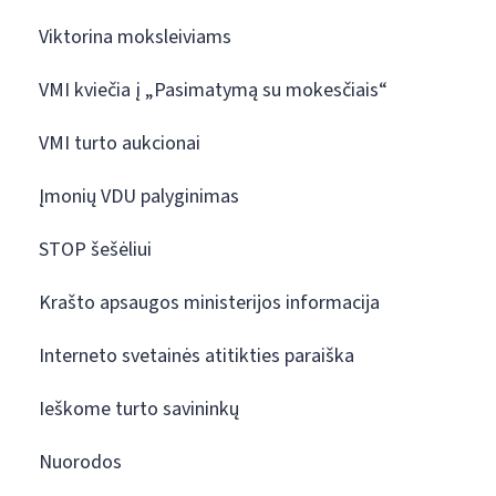
Viktorina moksleiviams
VMI kviečia į „Pasimatymą su mokesčiais“
VMI turto aukcionai
Įmonių VDU palyginimas
STOP šešėliui
Krašto apsaugos ministerijos informacija
Interneto svetainės atitikties paraiška
Ieškome turto savininkų
Nuorodos