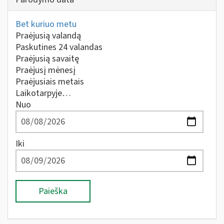
Bet kuriuo metu
Praėjusią valandą
Paskutines 24 valandas
Praėjusią savaitę
Praėjusį mėnesį
Praėjusiais metais
Laikotarpyje…
Nuo
Iki
Paieška