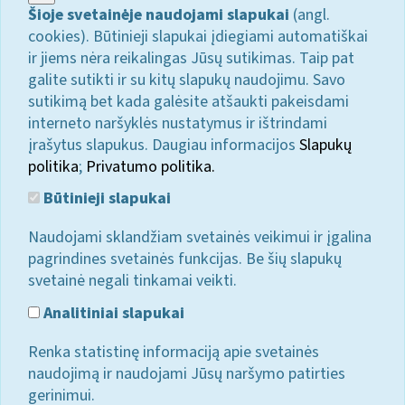
Šioje svetainėje naudojami slapukai
(angl.
cookies). Būtinieji slapukai įdiegiami automatiškai
ir jiems nėra reikalingas Jūsų sutikimas. Taip pat
galite sutikti ir su kitų slapukų naudojimu. Savo
sutikimą bet kada galėsite atšaukti pakeisdami
interneto naršyklės nustatymus ir ištrindami
įrašytus slapukus. Daugiau informacijos
Slapukų
politika
;
Privatumo politika.
Būtinieji slapukai
Naudojami sklandžiam svetainės veikimui ir įgalina
pagrindines svetainės funkcijas. Be šių slapukų
svetainė negali tinkamai veikti.
Analitiniai slapukai
Renka statistinę informaciją apie svetainės
naudojimą ir naudojami Jūsų naršymo patirties
gerinimui.