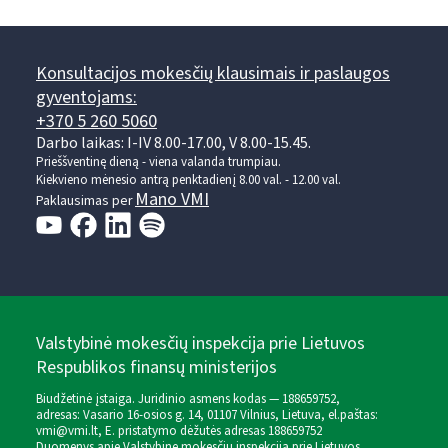
Konsultacijos mokesčių klausimais ir paslaugos
gyventojams:
+370 5 260 5060
Darbo laikas: I-IV 8.00-17.00, V 8.00-15.45.
Prieššventinę dieną - viena valanda trumpiau.
Kiekvieno mėnesio antrą penktadienį 8.00 val. - 12.00 val.
Mano VMI
Paklausimas per
Valstybinė mokesčių inspekcija prie Lietuvos
Respublikos finansų ministerijos
Biudžetinė įstaiga. Juridinio asmens kodas — 188659752,
adresas: Vasario 16-osios g. 14, 01107 Vilnius, Lietuva, el.paštas:
vmi@vmi.lt
, E. pristatymo dėžutės adresas 188659752
Duomenys apie Valstybinę mokesčių inspekciją prie Lietuvos