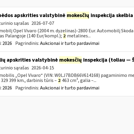
pėdos apskrities valstybinė
mokesčių
inspekcija skelbia
urinio sąrašas
2026-07-07
obilį Opel Vivaro (2004 m. dyzelinas)-2800 Eur. Automobilį Skoda 
as Palangoje (140 Eur/kompl.);
2
metalines...
:
2026
Pagrindinis:
Aukcionai ir turto pardavimai
lių apskrities valstybinė
mokesčių
inspekcija (toliau — Š
urinio sąrašas
2026-04-15
obilis „Opel Vivaro“ (VIN: W0LJ7BDB66V614168) pagaminimo metai – 
– 329 399 km., darbinis tūris –
2
463 cm³, galia –...
:
2026
Pagrindinis:
Aukcionai ir turto pardavimai