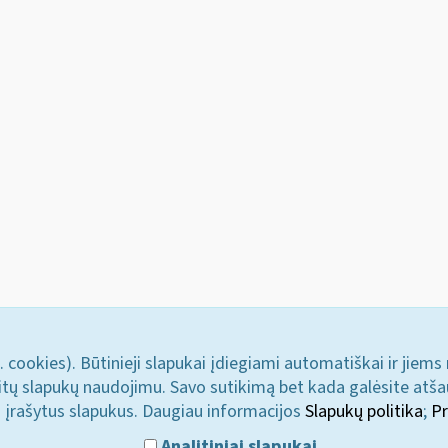
. cookies). Būtinieji slapukai įdiegiami automatiškai ir jiems
u kitų slapukų naudojimu. Savo sutikimą bet kada galėsite atš
i įrašytus slapukus. Daugiau informacijos
Slapukų politika
;
Pr
Analitiniai slapukai