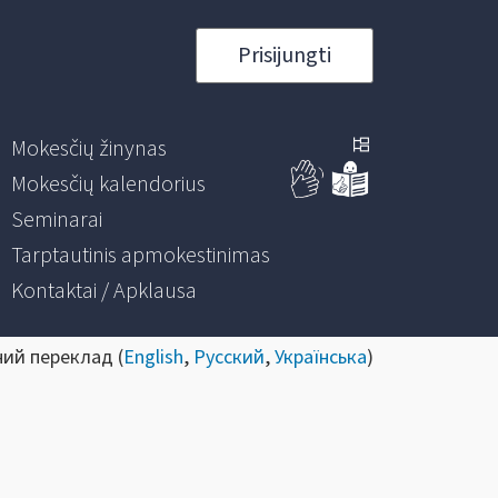
Prisijungti
Mokesčių žinynas
Mokesčių kalendorius
Seminarai
Tarptautinis apmokestinimas
Kontaktai / Apklausa
ний переклад (
English
,
Русский
,
Українська
)