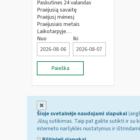
Paskutines 24 valandas
Praėjusią savaitę
Praėjusį mėnesį
Praėjusiais metais
Laikotarpyje…
Nuo
Iki
Paieška
Uždaryti
Šioje svetainėje naudojami slapukai
(angl
Jūsų sutikimas. Taip pat galite sutikti ir s
interneto naršyklės nustatymus ir ištrindam
Būtinieji slapukai