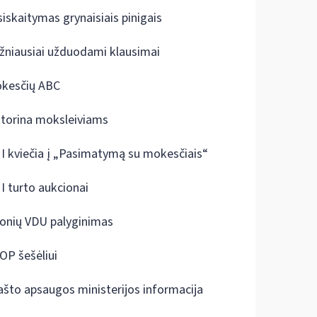
siskaitymas grynaisiais pinigais
žniausiai užduodami klausimai
kesčių ABC
ktorina moksleiviams
I kviečia į „Pasimatymą su mokesčiais“
I turto aukcionai
onių VDU palyginimas
OP šešėliui
ašto apsaugos ministerijos informacija