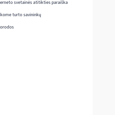
terneto svetainės atitikties paraiška
škome turto savininkų
orodos