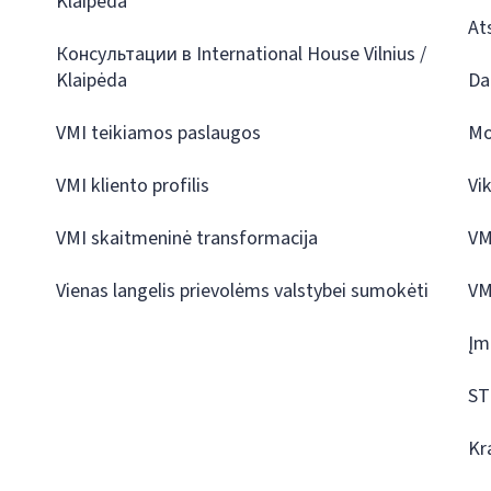
Klaipėda
At
Консультации в International House Vilnius /
Klaipėda
Da
VMI teikiamos paslaugos
Mo
VMI kliento profilis
Vi
VMI skaitmeninė transformacija
VM
Vienas langelis prievolėms valstybei sumokėti
VM
Įm
ST
Kr