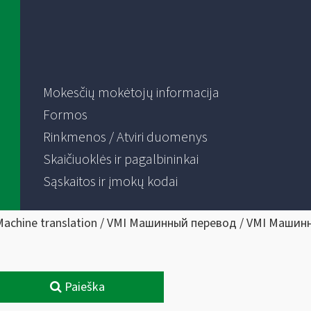
Mokesčių mokėtojų informacija
Formos
Rinkmenos / Atviri duomenys
Skaičiuoklės ir pagalbininkai
Sąskaitos ir įmokų kodai
Machine translation / VMI Машинный перевод / VMI Машин
Paieška