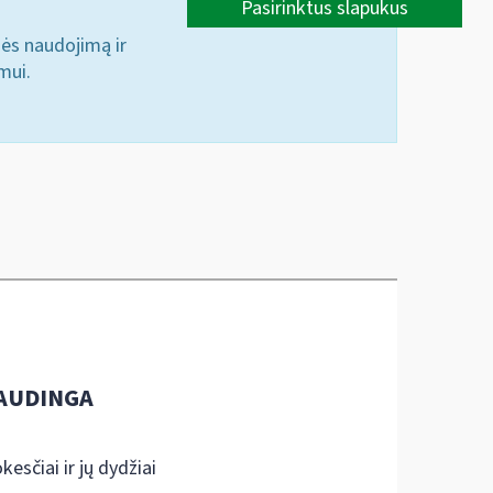
Pasirinktus slapukus
nės naudojimą ir
mui.
AUDINGA
kesčiai ir jų dydžiai