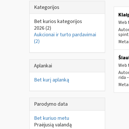
Kategorijos
Klai
Bet kurios kategorijos
Web t
2026
(2)
Autom
Aukcionai ir turto pardavimai
spint
(2)
Metai
Šiau
Aplankai
Web t
Autom
rida 
Bet kurį aplanką
Metai
Parodymo data
Bet kuriuo metu
Praėjusią valandą