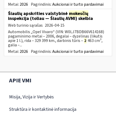
Metai:
2026
Pagrindinis:
Aukcionai ir turto pardavimai
Šiaulių apskrities valstybinė
mokesčių
inspekcija (toliau — Šiaulių AVMI) skelbia
Web turinio sąrašas
2026-04-15
Automobilis „Opel Vivaro“ (VIN: W0LJ7BDB66V614168)
pagaminimo metai – 2006, degalai – dyzelinas (likutis
apie 1 l.), rida – 329 399 km., darbinis tūris –
2
463 cm³,
galia –...
Metai:
2026
Pagrindinis:
Aukcionai ir turto pardavimai
APIE VMI
Misija, Vizija ir Vertybės
Struktūra ir kontaktinė informacija