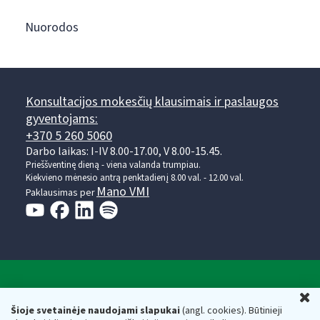
Nuorodos
Konsultacijos mokesčių klausimais ir paslaugos
gyventojams:
+370 5 260 5060
Darbo laikas: I-IV 8.00-17.00, V 8.00-15.45.
Prieššventinę dieną - viena valanda trumpiau.
Kiekvieno mėnesio antrą penktadienį 8.00 val. - 12.00 val.
Mano VMI
Paklausimas per
Valstybinė mokesčių inspekcija prie Lietuvos
U
Respublikos finansų ministerijos
Šioje svetainėje naudojami slapukai
(angl. cookies). Būtinieji