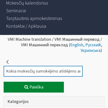
Mokesčių kalendorius
Seminarai
Tarptautinis apmokestinimas
Kontaktai / Apklausa
VMI Machine translation / VMI Машинный перевод /
VMI Машинний переклад (
English
,
Русский
,
Українська
)
Paieška
Kategorijos