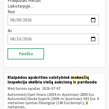
Praėjusiais metais
Laikotarpyje…
Nuo
Iki
Paieška
Klaipėdos apskrities valstybinė
mokesčių
inspekcija skelbia viešą aukcioną
ir
parduoda
Web turinio sąrašas
2026-07-07
Automobilį Opel Vivaro (2004 m. dyzelinas)-2800 Eur.
Automobilį Skoda Superb (2006 m. dyzelinas)-581 Eur. 4
metalines spintas Palangoje (140 Eur/kompl.);
2
metalines...