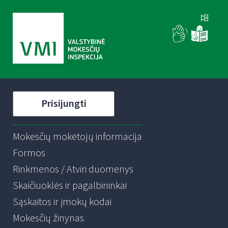
Prisijungti
Mokesčių mokėtojų informacija
Formos
Rinkmenos / Atviri duomenys
Skaičiuoklės ir pagalbininkai
Sąskaitos ir įmokų kodai
Mokesčių žinynas