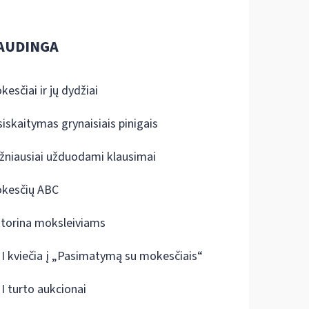
AUDINGA
kesčiai ir jų dydžiai
siskaitymas grynaisiais pinigais
žniausiai užduodami klausimai
kesčių ABC
ktorina moksleiviams
I kviečia į „Pasimatymą su mokesčiais“
I turto aukcionai