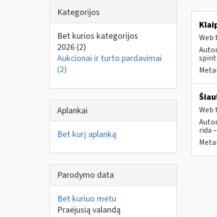
Kategorijos
Klai
Bet kurios kategorijos
Web t
2026
(2)
Autom
Aukcionai ir turto pardavimai
spint
(2)
Metai
Šiau
Aplankai
Web t
Autom
rida 
Bet kurį aplanką
Metai
Parodymo data
Bet kuriuo metu
Praėjusią valandą