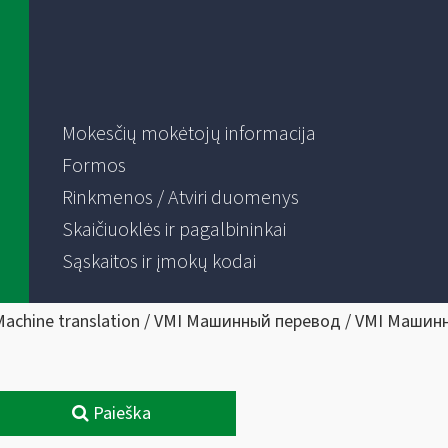
Mokesčių mokėtojų informacija
Formos
Rinkmenos / Atviri duomenys
Skaičiuoklės ir pagalbininkai
Sąskaitos ir įmokų kodai
Machine translation / VMI Машинный перевод / VMI Машин
Paieška