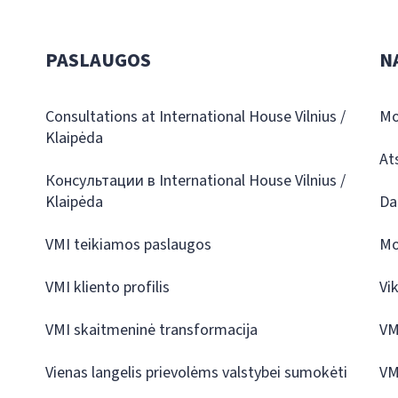
PASLAUGOS
N
Consultations at International House Vilnius /
Mo
Klaipėda
At
Консультации в International House Vilnius /
Klaipėda
Da
VMI teikiamos paslaugos
Mo
VMI kliento profilis
Vi
VMI skaitmeninė transformacija
VM
Vienas langelis prievolėms valstybei sumokėti
VM