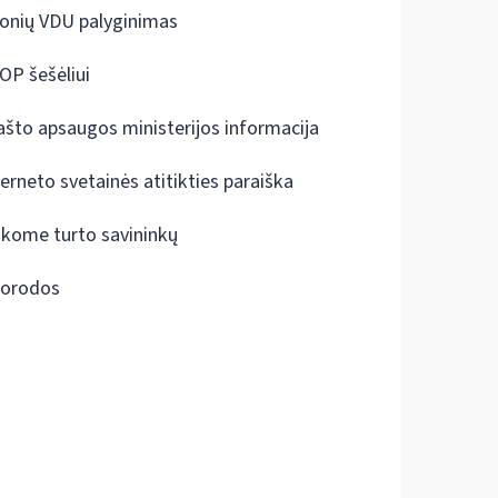
onių VDU palyginimas
OP šešėliui
ašto apsaugos ministerijos informacija
terneto svetainės atitikties paraiška
škome turto savininkų
orodos