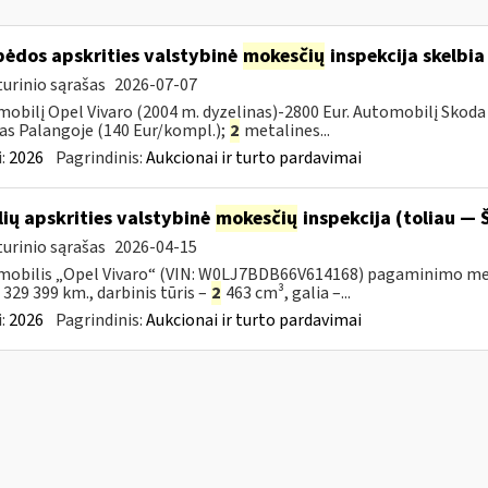
pėdos apskrities valstybinė
mokesčių
inspekcija skelbia
urinio sąrašas
2026-07-07
obilį Opel Vivaro (2004 m. dyzelinas)-2800 Eur. Automobilį Skoda 
as Palangoje (140 Eur/kompl.);
2
metalines...
:
2026
Pagrindinis:
Aukcionai ir turto pardavimai
lių apskrities valstybinė
mokesčių
inspekcija (toliau — Š
urinio sąrašas
2026-04-15
obilis „Opel Vivaro“ (VIN: W0LJ7BDB66V614168) pagaminimo metai – 
– 329 399 km., darbinis tūris –
2
463 cm³, galia –...
:
2026
Pagrindinis:
Aukcionai ir turto pardavimai