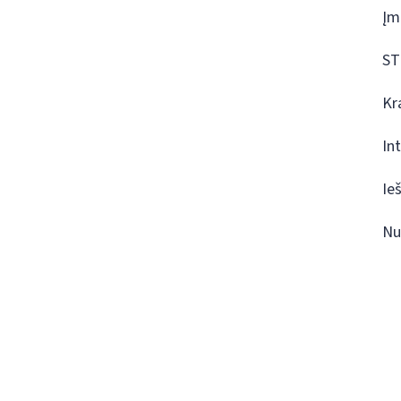
Įm
ST
Kr
In
Ie
Nu