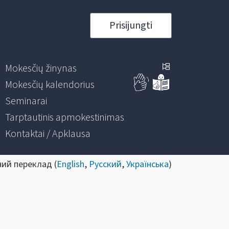
Prisijungti
Mokesčių žinynas
Mokesčių kalendorius
Seminarai
Tarptautinis apmokestinimas
Kontaktai / Apklausa
ний переклад (
English
,
Русский
,
Українська
)