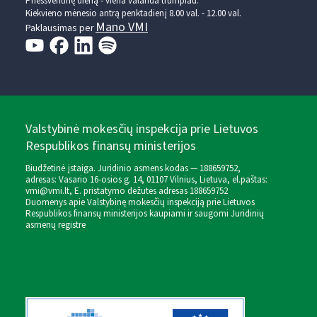
Prieššventinę dieną - viena valanda trumpiau.
Kiekvieno mėnesio antrą penktadienį 8.00 val. - 12.00 val.
Mano VMI
Paklausimas per
Valstybinė mokesčių inspekcija prie Lietuvos
Respublikos finansų ministerijos
Biudžetinė įstaiga. Juridinio asmens kodas — 188659752,
adresas: Vasario 16-osios g. 14, 01107 Vilnius, Lietuva, el.paštas:
vmi@vmi.lt
, E. pristatymo dėžutės adresas 188659752
Duomenys apie Valstybinę mokesčių inspekciją prie Lietuvos
Respublikos finansų ministerijos kaupiami ir saugomi Juridinių
asmenų registre