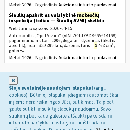
Metai:
2026
Pagrindinis:
Aukcionai ir turto pardavimai
Šiaulių apskrities valstybinė
mokesčių
inspekcija (toliau — Šiaulių AVMI) skelbia
Web turinio sąrašas
2026-04-15
Automobilis „Opel Vivaro“ (VIN: W0LJ7BDB66V614168)
pagaminimo metai – 2006, degalai – dyzelinas (likutis
apie 1 l.), rida – 329 399 km., darbinis tūris –
2
463 cm³,
galia –...
Metai:
2026
Pagrindinis:
Aukcionai ir turto pardavimai
Uždaryti
Šioje svetainėje naudojami slapukai
(angl.
cookies). Būtinieji slapukai įdiegiami automatiškai
ir jiems nėra reikalingas Jūsų sutikimas. Taip pat
galite sutikti ir su kitų slapukų naudojimu. Savo
sutikimą bet kada galėsite atšaukti pakeisdami
interneto naršyklės nustatymus ir ištrindami
įrašytus slapukus. Daugiau informacijos
Slapukų