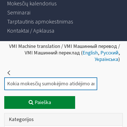
Mokesčių kalendorius
Seminarai
Tarptautinis apmokestinimas
Kontaktai / Apklausa
VMI Machine translation / VMI Машинный перевод /
VMI Машинний переклад (
English
,
Русский
,
Українська
)
Paieška
Kategorijos