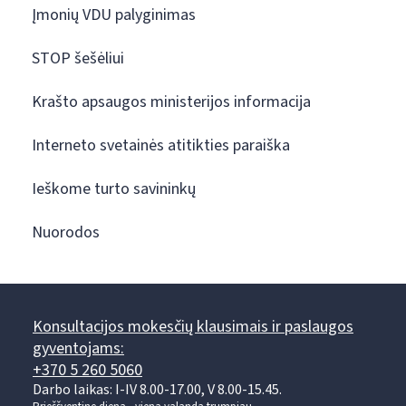
Įmonių VDU palyginimas
STOP šešėliui
Krašto apsaugos ministerijos informacija
Interneto svetainės atitikties paraiška
Ieškome turto savininkų
Nuorodos
Konsultacijos mokesčių klausimais ir paslaugos
gyventojams:
+370 5 260 5060
Darbo laikas: I-IV 8.00-17.00, V 8.00-15.45.