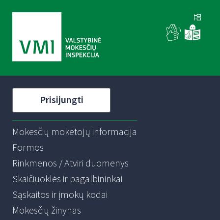
Prisijungti
Mokesčių mokėtojų informacija
Formos
Rinkmenos / Atviri duomenys
Skaičiuoklės ir pagalbininkai
Sąskaitos ir įmokų kodai
Mokesčių žinynas