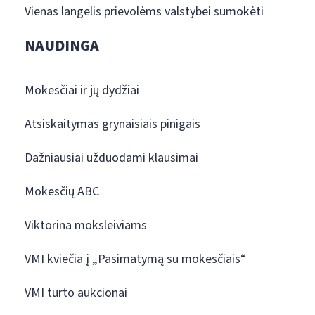
Vienas langelis prievolėms valstybei sumokėti
NAUDINGA
Mokesčiai ir jų dydžiai
Atsiskaitymas grynaisiais pinigais
Dažniausiai užduodami klausimai
Mokesčių ABC
Viktorina moksleiviams
VMI kviečia į „Pasimatymą su mokesčiais“
VMI turto aukcionai