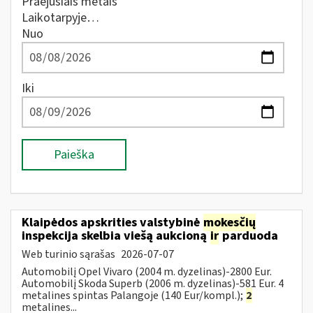
Praėjusiais metais
Laikotarpyje…
Nuo
Iki
Paieška
Klaipėdos apskrities valstybinė
mokesčių
inspekcija skelbia viešą aukcioną
ir
parduoda
Web turinio sąrašas
2026-07-07
Automobilį Opel Vivaro (2004 m. dyzelinas)-2800 Eur.
Automobilį Skoda Superb (2006 m. dyzelinas)-581 Eur. 4
metalines spintas Palangoje (140 Eur/kompl.);
2
metalines...