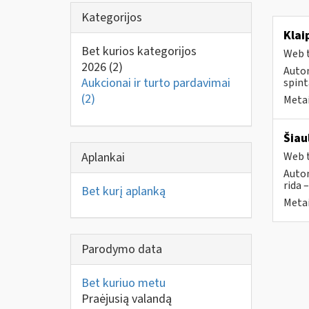
Kategorijos
Klai
Bet kurios kategorijos
Web t
2026
(2)
Autom
Aukcionai ir turto pardavimai
spint
(2)
Metai
Šiau
Aplankai
Web t
Autom
rida 
Bet kurį aplanką
Metai
Parodymo data
Bet kuriuo metu
Praėjusią valandą