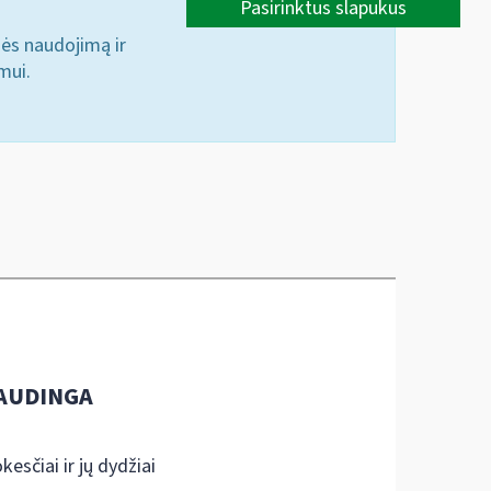
Pasirinktus slapukus
nės naudojimą ir
mui.
AUDINGA
kesčiai ir jų dydžiai