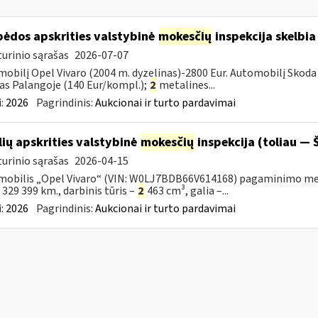
pėdos apskrities valstybinė
mokesčių
inspekcija skelbia
urinio sąrašas
2026-07-07
obilį Opel Vivaro (2004 m. dyzelinas)-2800 Eur. Automobilį Skoda 
as Palangoje (140 Eur/kompl.);
2
metalines...
:
2026
Pagrindinis:
Aukcionai ir turto pardavimai
lių apskrities valstybinė
mokesčių
inspekcija (toliau — Š
urinio sąrašas
2026-04-15
obilis „Opel Vivaro“ (VIN: W0LJ7BDB66V614168) pagaminimo metai – 
– 329 399 km., darbinis tūris –
2
463 cm³, galia –...
:
2026
Pagrindinis:
Aukcionai ir turto pardavimai