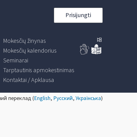
Prisijungti
Mokesčių žinynas
Mokesčių kalendorius
Seminarai
Tarptautinis apmokestinimas
Kontaktai / Apklausa
ний переклад (
English
,
Русский
,
Українська
)