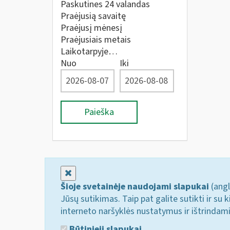
Paskutines 24 valandas
Praėjusią savaitę
Praėjusį mėnesį
Praėjusiais metais
Laikotarpyje…
Nuo
Iki
Paieška
Uždaryti
Šioje svetainėje naudojami slapukai
(angl
Jūsų sutikimas. Taip pat galite sutikti ir s
interneto naršyklės nustatymus ir ištrindam
Būtinieji slapukai