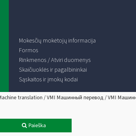
Mokesčių mokėtojų informacija
Formos
Rinkmenos / Atviri duomenys
Skaičiuoklės ir pagalbininkai
Sąskaitos ir įmokų kodai
Machine translation / VMI Машинный перевод / VMI Машин
Paieška