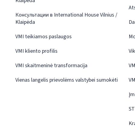
Klaipėda
At
Консультации в International House Vilnius /
Klaipėda
Da
VMI teikiamos paslaugos
Mo
VMI kliento profilis
Vi
VMI skaitmeninė transformacija
VM
Vienas langelis prievolėms valstybei sumokėti
VM
Įm
ST
Kr