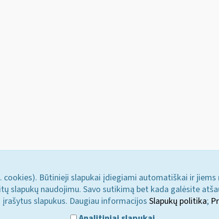
. cookies). Būtinieji slapukai įdiegiami automatiškai ir jiems
u kitų slapukų naudojimu. Savo sutikimą bet kada galėsite atš
i įrašytus slapukus. Daugiau informacijos
Slapukų politika
;
Pr
Analitiniai slapukai