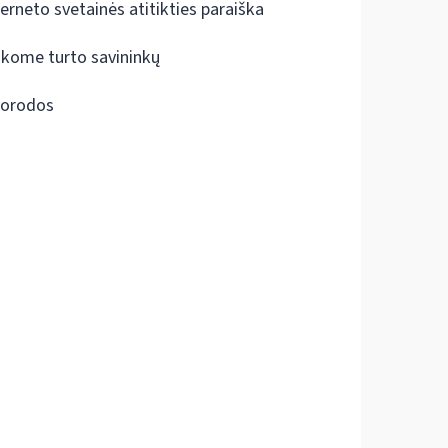
terneto svetainės atitikties paraiška
škome turto savininkų
orodos