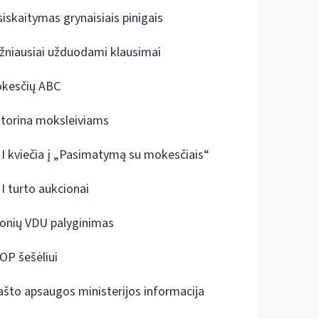
siskaitymas grynaisiais pinigais
žniausiai užduodami klausimai
kesčių ABC
ktorina moksleiviams
I kviečia į „Pasimatymą su mokesčiais“
I turto aukcionai
onių VDU palyginimas
OP šešėliui
ašto apsaugos ministerijos informacija