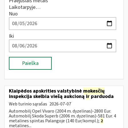
Praėjusiais metais
Laikotarpyje…
Nuo
Iki
Paieška
Klaipėdos apskrities valstybinė
mokesčių
inspekcija skelbia viešą aukcioną
ir
parduoda
Web turinio sąrašas
2026-07-07
Automobilį Opel Vivaro (2004 m. dyzelinas)-2800 Eur.
Automobilį Skoda Superb (2006 m. dyzelinas)-581 Eur. 4
metalines spintas Palangoje (140 Eur/kompl.);
2
metalines...