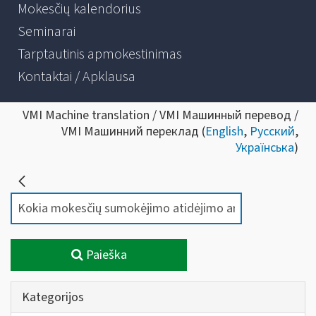
Mokesčių kalendorius
Seminarai
Tarptautinis apmokestinimas
Kontaktai / Apklausa
VMI Machine translation / VMI Машинный перевод /
VMI Машинний переклад (
English
,
Русский
,
Українська
)
Paieška
Kategorijos