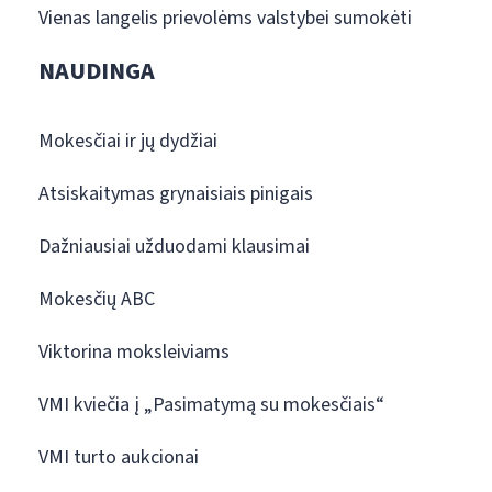
Vienas langelis prievolėms valstybei sumokėti
NAUDINGA
Mokesčiai ir jų dydžiai
Atsiskaitymas grynaisiais pinigais
Dažniausiai užduodami klausimai
Mokesčių ABC
Viktorina moksleiviams
VMI kviečia į „Pasimatymą su mokesčiais“
VMI turto aukcionai