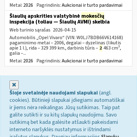
Metai:
2026
Pagrindinis:
Aukcionai ir turto pardavimai
Šiaulių apskrities valstybinė
mokesčių
inspekcija (toliau — Šiaulių AVMI) skelbia
Web turinio sąrašas
2026-04-15
Automobilis „Opel Vivaro“ (VIN: W0LJ7BDB66V614168)
pagaminimo metai – 2006, degalai – dyzelinas (likutis
apie 1 l.), rida – 329 399 km., darbinis tūris –
2
463 cm³,
galia –...
Metai:
2026
Pagrindinis:
Aukcionai ir turto pardavimai
Uždaryti
Šioje svetainėje naudojami slapukai
(angl.
cookies). Būtinieji slapukai įdiegiami automatiškai
ir jiems nėra reikalingas Jūsų sutikimas. Taip pat
galite sutikti ir su kitų slapukų naudojimu. Savo
sutikimą bet kada galėsite atšaukti pakeisdami
interneto naršyklės nustatymus ir ištrindami
įrašytus slapukus. Daugiau informacijos
Slapukų