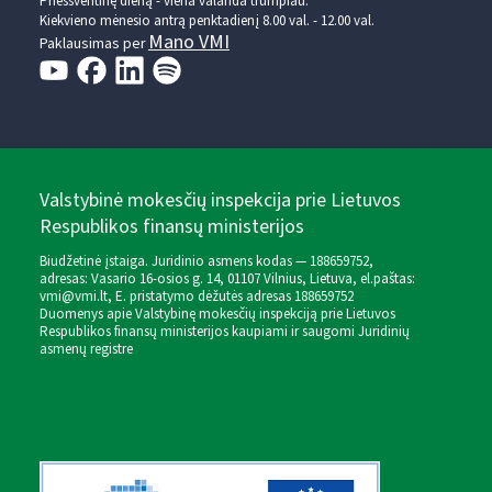
Prieššventinę dieną - viena valanda trumpiau.
Kiekvieno mėnesio antrą penktadienį 8.00 val. - 12.00 val.
Mano VMI
Paklausimas per
Valstybinė mokesčių inspekcija prie Lietuvos
Respublikos finansų ministerijos
Biudžetinė įstaiga. Juridinio asmens kodas — 188659752,
adresas: Vasario 16-osios g. 14, 01107 Vilnius, Lietuva, el.paštas:
vmi@vmi.lt
, E. pristatymo dėžutės adresas 188659752
Duomenys apie Valstybinę mokesčių inspekciją prie Lietuvos
Respublikos finansų ministerijos kaupiami ir saugomi Juridinių
asmenų registre