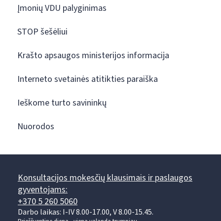
Įmonių VDU palyginimas
STOP šešėliui
Krašto apsaugos ministerijos informacija
Interneto svetainės atitikties paraiška
Ieškome turto savininkų
Nuorodos
Konsultacijos mokesčių klausimais ir paslaugos
gyventojams:
+370 5 260 5060
Darbo laikas: I-IV 8.00-17.00, V 8.00-15.45.