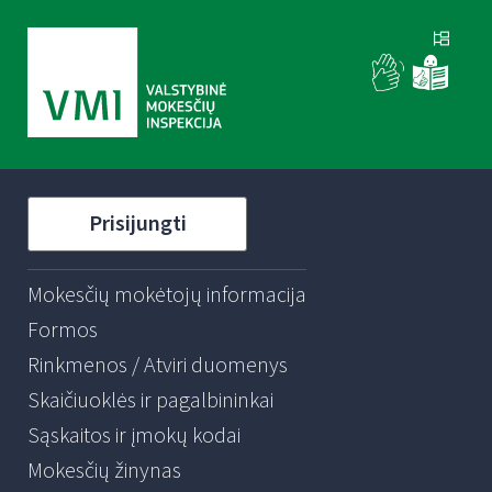
Prisijungti
Mokesčių mokėtojų informacija
Formos
Rinkmenos / Atviri duomenys
Skaičiuoklės ir pagalbininkai
Sąskaitos ir įmokų kodai
Mokesčių žinynas