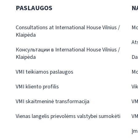
PASLAUGOS
N
Consultations at International House Vilnius /
Mo
Klaipėda
At
Консультации в International House Vilnius /
Klaipėda
Da
VMI teikiamos paslaugos
Mo
VMI kliento profilis
Vi
VMI skaitmeninė transformacija
VM
Vienas langelis prievolėms valstybei sumokėti
VM
Įm