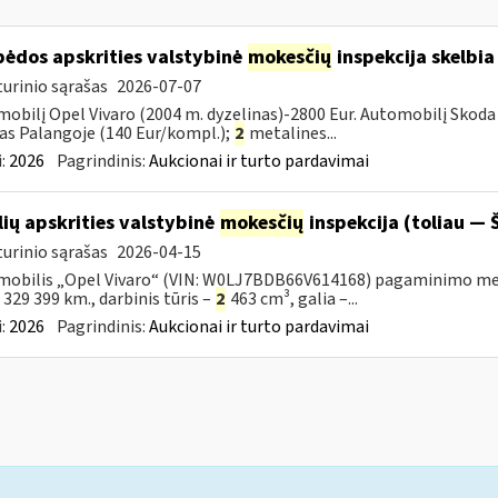
pėdos apskrities valstybinė
mokesčių
inspekcija skelbia
urinio sąrašas
2026-07-07
obilį Opel Vivaro (2004 m. dyzelinas)-2800 Eur. Automobilį Skoda 
as Palangoje (140 Eur/kompl.);
2
metalines...
:
2026
Pagrindinis:
Aukcionai ir turto pardavimai
lių apskrities valstybinė
mokesčių
inspekcija (toliau — Š
urinio sąrašas
2026-04-15
obilis „Opel Vivaro“ (VIN: W0LJ7BDB66V614168) pagaminimo metai – 
– 329 399 km., darbinis tūris –
2
463 cm³, galia –...
:
2026
Pagrindinis:
Aukcionai ir turto pardavimai