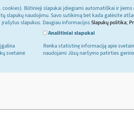
. cookies). Būtinieji slapukai įdiegiami automatiškai ir jiems
u kitų slapukų naudojimu. Savo sutikimą bet kada galėsite atš
i įrašytus slapukus. Daugiau informacijos
Slapukų politika
;
Pr
Analitiniai slapukai
įgalina
Renka statistinę informaciją apie svetai
ukų svetainė
naudojami Jūsų naršymo patirties gerini