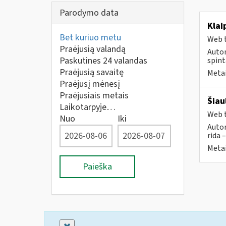
Parodymo data
Klai
Bet kuriuo metu
Web t
Praėjusią valandą
Autom
Paskutines 24 valandas
spint
Praėjusią savaitę
Metai
Praėjusį mėnesį
Praėjusiais metais
Šiau
Laikotarpyje…
Web t
Nuo
Iki
Autom
rida 
Metai
Paieška