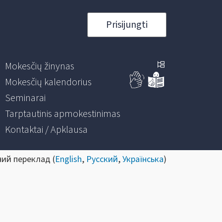
Prisijungti
Mokesčių žinynas
Mokesčių kalendorius
Seminarai
Tarptautinis apmokestinimas
Kontaktai / Apklausa
ний переклад (
English
,
Русский
,
Українська
)