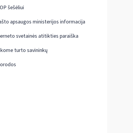
OP šešėliui
ašto apsaugos ministerijos informacija
terneto svetainės atitikties paraiška
škome turto savininkų
orodos