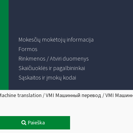
Mokesčių mokėtojų informacija
Formos
Rinkmenos / Atviri duomenys
Skaičiuoklės ir pagalbininkai
Sąskaitos ir įmokų kodai
Machine translation / VMI Машинный перевод / VMI Машин
Paieška