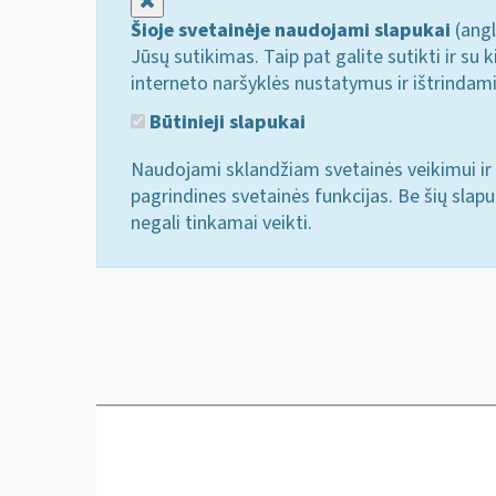
Uždaryti
Šioje svetainėje naudojami slapukai
(angl
Jūsų sutikimas. Taip pat galite sutikti ir s
interneto naršyklės nustatymus ir ištrindam
Būtinieji slapukai
Naudojami sklandžiam svetainės veikimui ir 
pagrindines svetainės funkcijas. Be šių slap
negali tinkamai veikti.