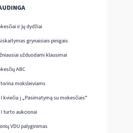
AUDINGA
kesčiai ir jų dydžiai
siskaitymas grynaisiais pinigais
žniausiai užduodami klausimai
kesčių ABC
ktorina moksleiviams
I kviečia į „Pasimatymą su mokesčiais“
I turto aukcionai
onių VDU palyginimas