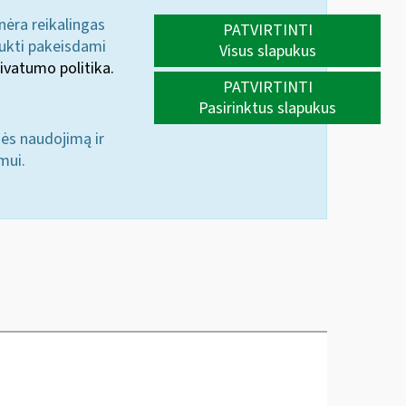
 nėra reikalingas
PATVIRTINTI
aukti pakeisdami
Visus slapukus
ivatumo politika.
PATVIRTINTI
Pasirinktus slapukus
nės naudojimą ir
mui.