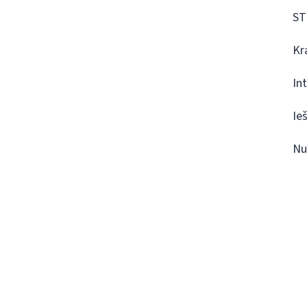
ST
Kr
In
Ie
Nu