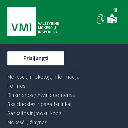
Prisijungti
Mokesčių mokėtojų informacija
Formos
Rinkmenos / Atviri duomenys
Skaičiuoklės ir pagalbininkai
Sąskaitos ir įmokų kodai
Mokesčių žinynas