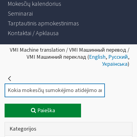
Mokesčių kalendorius
Seminarai
Tarptautinis apmokestinimas
Kontaktai / Apklausa
VMI Machine translation / VMI Машинный перевод /
VMI Машинний переклад (
English
,
Русский
,
Українська
)
Paieška
Kategorijos