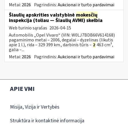
Metai:
2026
Pagrindinis:
Aukcionai ir turto pardavimai
Šiaulių apskrities valstybinė
mokesčių
inspekcija (toliau — Šiaulių AVMI) skelbia
Web turinio sąrašas
2026-04-15
Automobilis „Opel Vivaro“ (VIN: W0LJ7BDB66V614168)
pagaminimo metai – 2006, degalai – dyzelinas (likutis
apie 1 l.), rida – 329 399 km., darbinis tūris –
2
463 cm³,
galia –...
Metai:
2026
Pagrindinis:
Aukcionai ir turto pardavimai
APIE VMI
Misija, Vizija ir Vertybės
Struktūra ir kontaktinė informacija