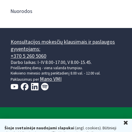
Nuorodos
Konsultacijos mokesčių klausimais ir paslaugos
gyventojams:
+370 5 260 5060
Darbo laikas: I-IV 8.00-17.00, V 8.00-15.45.
Prieššventinę dieną - viena valanda trumpiau.
Kiekvieno mėnesio antrą penktadienį 8.00 val. - 12.00 val.
Mano VMI
Paklausimas per
Valstybinė mokesčių inspekcija prie Lietuvos
U
Respublikos finansų ministerijos
Šioje svetainėje naudojami slapukai
(angl. cookies). Būtinieji