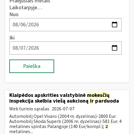
Praėjusiais metais
Laikotarpyje…
Nuo
Iki
Paieška
Klaipėdos apskrities valstybinė
mokesčių
inspekcija skelbia viešą aukcioną
ir
parduoda
Web turinio sąrašas
2026-07-07
Automobilį Opel Vivaro (2004 m. dyzelinas)-2800 Eur.
Automobilį Skoda Superb (2006 m. dyzelinas)-581 Eur. 4
metalines spintas Palangoje (140 Eur/kompl.);
2
metalines...