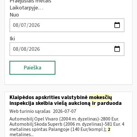
Praėjusiais metais
Laikotarpyje…
Nuo
Iki
Paieška
Klaipėdos apskrities valstybinė
mokesčių
inspekcija skelbia viešą aukcioną
ir
parduoda
Web turinio sąrašas
2026-07-07
Automobilį Opel Vivaro (2004 m. dyzelinas)-2800 Eur.
Automobilį Skoda Superb (2006 m. dyzelinas)-581 Eur. 4
metalines spintas Palangoje (140 Eur/kompl.);
2
metalines...