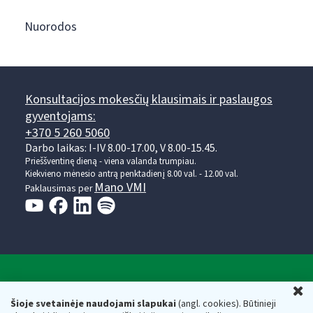
Nuorodos
Konsultacijos mokesčių klausimais ir paslaugos
gyventojams:
+370 5 260 5060
Darbo laikas: I-IV 8.00-17.00, V 8.00-15.45.
Prieššventinę dieną - viena valanda trumpiau.
Kiekvieno mėnesio antrą penktadienį 8.00 val. - 12.00 val.
Mano VMI
Paklausimas per
Valstybinė mokesčių inspekcija prie Lietuvos
U
Respublikos finansų ministerijos
Šioje svetainėje naudojami slapukai
(angl. cookies). Būtinieji