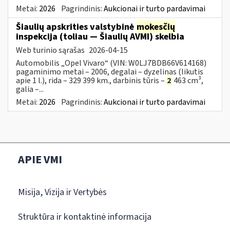
Metai:
2026
Pagrindinis:
Aukcionai ir turto pardavimai
Šiaulių apskrities valstybinė
mokesčių
inspekcija (toliau — Šiaulių AVMI) skelbia
Web turinio sąrašas
2026-04-15
Automobilis „Opel Vivaro“ (VIN: W0LJ7BDB66V614168)
pagaminimo metai – 2006, degalai – dyzelinas (likutis
apie 1 l.), rida – 329 399 km., darbinis tūris –
2
463 cm³,
galia –...
Metai:
2026
Pagrindinis:
Aukcionai ir turto pardavimai
APIE VMI
Misija, Vizija ir Vertybės
Struktūra ir kontaktinė informacija