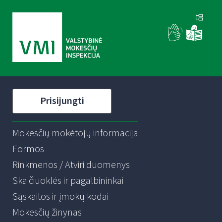
Prisijungti
Mokesčių mokėtojų informacija
Formos
Rinkmenos / Atviri duomenys
Skaičiuoklės ir pagalbininkai
Sąskaitos ir įmokų kodai
Mokesčių žinynas