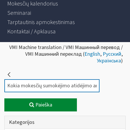
Mokesčių kalendorius
Seminarai
Tarptautinis apmokestinimas
Kontaktai / Apklausa
VMI Machine translation / VMI Машинный перевод /
VMI Машинний переклад (
English
,
Русский
,
Українська
)
Paieška
Kategorijos