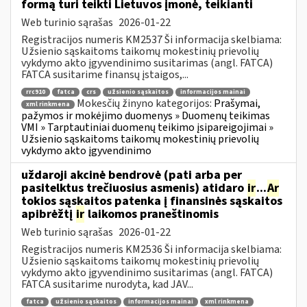
formą turi teikti Lietuvos įmonė, teikianti
Web turinio sąrašas
2026-01-22
Registracijos numeris KM2537 Ši informacija skelbiama:
Užsienio sąskaitoms taikomų mokestinių prievolių
vykdymo akto įgyvendinimo susitarimas (angl. FATCA)
FATCA susitarime finansų įstaigos,...
rrc910
fatca
crs
užsienio sąskaitos
informacijos mainai
Mokesčių žinyno kategorijos:
Prašymai,
xml rinkmena
pažymos ir mokėjimo duomenys » Duomenų teikimas
VMI » Tarptautiniai duomenų teikimo įsipareigojimai »
Užsienio sąskaitoms taikomų mokestinių prievolių
vykdymo akto įgyvendinimo
uždaroji akcinė bendrovė (pati arba per
pasitelktus trečiuosius asmenis) atidaro
ir
...
Ar
tokios sąskaitos patenka į finansinės sąskaitos
apibrėžtį
ir
laikomos praneštinomis
Web turinio sąrašas
2026-01-22
Registracijos numeris KM2536 Ši informacija skelbiama:
Užsienio sąskaitoms taikomų mokestinių prievolių
vykdymo akto įgyvendinimo susitarimas (angl. FATCA)
FATCA susitarime nurodyta, kad JAV...
fatca
užsienio sąskaitos
informacijos mainai
xml rinkmena