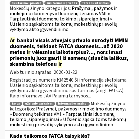
susitarimo i priedas
susitarimo ii priedas
fatca susitarimas
Mokesčių žinyno kategorijos:
Prašymai, pažymos ir
mokėjimo duomenys » Duomenų teikimas VMI »
Tarptautiniai duomenų teikimo įsipareigojimai »
Užsienio sąskaitoms taikomų mokestinių prievolių
vykdymo akto įgyvendinimo
Ar
bankai visais atvejais privalo nurodyti MMIN
duomenis, teikiant FATCA duomenis...už 2020
metus
ir
vėlesnius laikotarpius?..., nors imasi
priemonių juos gauti iš asmenų (siunčia laiškus,
skambina telefonu
ir
Web turinio sąrašas
2026-01-22
Registracijos numeris KM2540 Ši informacija skelbiama:
Užsienio sąskaitoms taikomų mokestinių prievolių
vykdymo akto įgyvendinimo susitarimas (angl. FATCA)
Kaip informavo JAV Pajamų tarnybos...
Mokesčių žinyno
fatca
užsienio sąskaitos
informacijos mainai
kategorijos:
Prašymai, pažymos ir mokėjimo duomenys
» Duomenų teikimas VMI » Tarptautiniai duomenų
teikimo įsipareigojimai » Užsienio sąskaitoms taikomų
mokestinių prievolių vykdymo akto įgyvendinimo
Kada taikomos FATCA taisyklės?