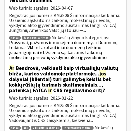
teikiant duomenis
Web turinio sąrašas
2026-04-07
Registracijos numeris KM3808 Ši informacija skelbiama:
Užsienio sąskaitoms taikomų mokestinių prievolių
vykdymo akto įgyvendinimo susitarimas (angl. FATCA)
Jungtinių Amerikos Valstijų (toliau —...
Mokesčių žinyno kategorijos:
fatca
fatca susitarimas
Prašymai, pažymos ir mokėjimo duomenys » Duomenų
teikimas VMI » Tarptautiniai duomenų teikimo
įsipareigojimai » Užsienio sąskaitoms taikomų
mokestinių prievolių vykdymo akto įgyvendinimo
Ar
Bendrovė, veikianti kaip virtualiųjų valiutų
birža, kurios valdomoje platformoje...
jos
dalyviai (klientai) turi galimybę keistis bet
kokių rūšių jų turimais skaitmeniniais...,
patenka į FATCA
ir
CRS reguliavimo sritį?
Web turinio sąrašas
2026-01-22
Registracijos numeris KM2539 Ši informacija skelbiama:
Užsienio sąskaitoms taikomų mokestinių prievolių
vykdymo akto įgyvendinimo susitarimas (angl. FATCA)
Vadovaujantis CRS taisyklėmis, kiekviena...
Mokesčių
fatca
crs
užsienio sąskaitos
informacijos mainai