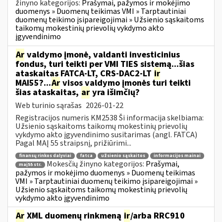
žinyno kategorijos:
Prašymai, pažymos ir mokėjimo
duomenys » Duomenų teikimas VMI » Tarptautiniai
duomenų teikimo įsipareigojimai » Užsienio sąskaitoms
taikomų mokestinių prievolių vykdymo akto
įgyvendinimo
Ar
valdymo įmonė, valdanti investicinius
fondus, turi teikti per VMI TIES sistemą...šias
ataskaitas FATCA-LT, CRS-DAC2-LT
ir
MAI55?...
Ar
visos valdymo įmonės turi teikti
šias ataskaitas,
ar
yra išimčių?
Web turinio sąrašas
2026-01-22
Registracijos numeris KM2538 Ši informacija skelbiama:
Užsienio sąskaitoms taikomų mokestinių prievolių
vykdymo akto įgyvendinimo susitarimas (angl. FATCA)
Pagal MAĮ 55 straipsnį, prižiūrimi...
finansų rinkos dalyviai
fatca
užsienio sąskaitos
informacijos mainai
Mokesčių žinyno kategorijos:
Prašymai,
maį55 str.
pažymos ir mokėjimo duomenys » Duomenų teikimas
VMI » Tarptautiniai duomenų teikimo įsipareigojimai »
Užsienio sąskaitoms taikomų mokestinių prievolių
vykdymo akto įgyvendinimo
Ar
XML duomenų rinkmeną
ir
/arba RRC910