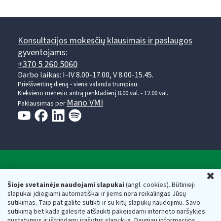
Konsultacijos mokesčių klausimais ir paslaugos
gyventojams:
+370 5 260 5060
Darbo laikas: I-IV 8.00-17.00, V 8.00-15.45.
Prieššventinę dieną - viena valanda trumpiau.
Kiekvieno mėnesio antrą penktadienį 8.00 val. - 12.00 val.
Mano VMI
Paklausimas per
Valstybinė mokesčių inspekcija prie Lietuvos
U
Respublikos finansų ministerijos
Šioje svetainėje naudojami slapukai
(angl. cookies). Būtinieji
slapukai įdiegiami automatiškai ir jiems nėra reikalingas Jūsų
Biudžetinė įstaiga. Juridinio asmens kodas — 188659752,
sutikimas. Taip pat galite sutikti ir su kitų slapukų naudojimu. Savo
adresas: Vasario 16-osios g. 14, 01107 Vilnius, Lietuva, el.paštas:
sutikimą bet kada galėsite atšaukti pakeisdami interneto naršyklės
vmi@vmi.lt
, E. pristatymo dėžutės adresas 188659752
nustatymus ir ištrindami įrašytus slapukus. Daugiau informacijos