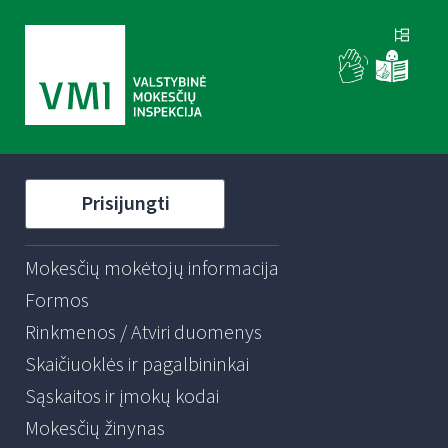
Prisijungti
Mokesčių mokėtojų informacija
Formos
Rinkmenos / Atviri duomenys
Skaičiuoklės ir pagalbininkai
Sąskaitos ir įmokų kodai
Mokesčių žinynas