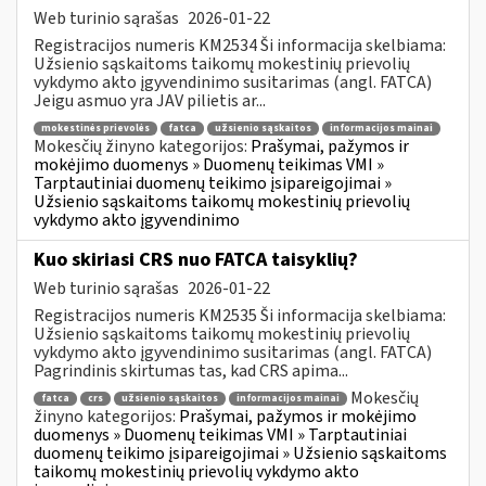
Web turinio sąrašas
2026-01-22
Registracijos numeris KM2534 Ši informacija skelbiama:
Užsienio sąskaitoms taikomų mokestinių prievolių
vykdymo akto įgyvendinimo susitarimas (angl. FATCA)
Jeigu asmuo yra JAV pilietis ar...
mokestinės prievolės
fatca
užsienio sąskaitos
informacijos mainai
Mokesčių žinyno kategorijos:
Prašymai, pažymos ir
mokėjimo duomenys » Duomenų teikimas VMI »
Tarptautiniai duomenų teikimo įsipareigojimai »
Užsienio sąskaitoms taikomų mokestinių prievolių
vykdymo akto įgyvendinimo
Kuo skiriasi CRS nuo FATCA taisyklių?
Web turinio sąrašas
2026-01-22
Registracijos numeris KM2535 Ši informacija skelbiama:
Užsienio sąskaitoms taikomų mokestinių prievolių
vykdymo akto įgyvendinimo susitarimas (angl. FATCA)
Pagrindinis skirtumas tas, kad CRS apima...
Mokesčių
fatca
crs
užsienio sąskaitos
informacijos mainai
žinyno kategorijos:
Prašymai, pažymos ir mokėjimo
duomenys » Duomenų teikimas VMI » Tarptautiniai
duomenų teikimo įsipareigojimai » Užsienio sąskaitoms
taikomų mokestinių prievolių vykdymo akto