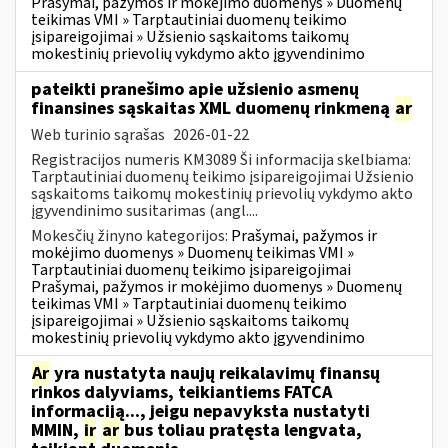
Prašymai, pažymos ir mokėjimo duomenys » Duomenų
teikimas VMI » Tarptautiniai duomenų teikimo
įsipareigojimai » Užsienio sąskaitoms taikomų
mokestinių prievolių vykdymo akto įgyvendinimo
pateikti pranešimo apie užsienio asmenų
finansines sąskaitas XML duomenų rinkmeną
ar
Web turinio sąrašas
2026-01-22
Registracijos numeris KM3089 Ši informacija skelbiama:
Tarptautiniai duomenų teikimo įsipareigojimai Užsienio
sąskaitoms taikomų mokestinių prievolių vykdymo akto
įgyvendinimo susitarimas (angl....
Mokesčių žinyno kategorijos:
Prašymai, pažymos ir
mokėjimo duomenys » Duomenų teikimas VMI »
Tarptautiniai duomenų teikimo įsipareigojimai
Prašymai, pažymos ir mokėjimo duomenys » Duomenų
teikimas VMI » Tarptautiniai duomenų teikimo
įsipareigojimai » Užsienio sąskaitoms taikomų
mokestinių prievolių vykdymo akto įgyvendinimo
Ar
yra nustatyta naujų reikalavimų finansų
rinkos dalyviams, teikiantiems FATCA
informaciją..., jeigu nepavyksta nustatyti
MMIN,
ir
ar
bus toliau pratęsta lengvata,