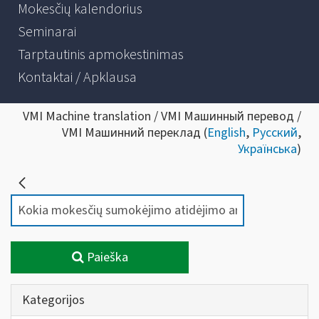
Mokesčių kalendorius
Seminarai
Tarptautinis apmokestinimas
Kontaktai / Apklausa
VMI Machine translation / VMI Машинный перевод /
VMI Машинний переклад (
English
,
Русский
,
Українська
)
Paieška
Kategorijos