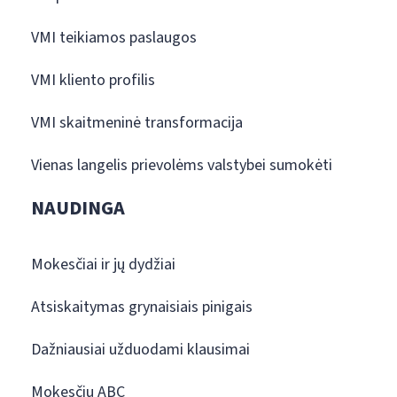
VMI teikiamos paslaugos
VMI kliento profilis
VMI skaitmeninė transformacija
Vienas langelis prievolėms valstybei sumokėti
NAUDINGA
Mokesčiai ir jų dydžiai
Atsiskaitymas grynaisiais pinigais
Dažniausiai užduodami klausimai
Mokesčių ABC