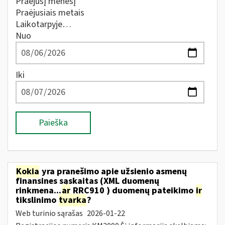
Praėjusį mėnesį
Praėjusiais metais
Laikotarpyje…
Nuo
Iki
Paieška
Kokia
yra pranešimo apie užsienio asmenų
finansines sąskaitas (XML duomenų
rinkmena...
ar
RRC910 ) duomenų pateikimo
ir
tikslinimo
tvarka
?
Web turinio sąrašas
2026-01-22