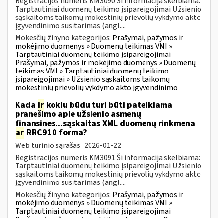
Registracijos numeris KM3090 Ši informacija skelbiama:
Tarptautiniai duomenų teikimo įsipareigojimai Užsienio
sąskaitoms taikomų mokestinių prievolių vykdymo akto
įgyvendinimo susitarimas (angl....
Mokesčių žinyno kategorijos:
Prašymai, pažymos ir
mokėjimo duomenys » Duomenų teikimas VMI »
Tarptautiniai duomenų teikimo įsipareigojimai
Prašymai, pažymos ir mokėjimo duomenys » Duomenų
teikimas VMI » Tarptautiniai duomenų teikimo
įsipareigojimai » Užsienio sąskaitoms taikomų
mokestinių prievolių vykdymo akto įgyvendinimo
Kada
ir
kokiu būdu turi būti pateikiama
pranešimo apie užsienio asmenų
finansines...sąskaitas XML duomenų rinkmena
ar
RRC910 forma?
Web turinio sąrašas
2026-01-22
Registracijos numeris KM3091 Ši informacija skelbiama:
Tarptautiniai duomenų teikimo įsipareigojimai Užsienio
sąskaitoms taikomų mokestinių prievolių vykdymo akto
įgyvendinimo susitarimas (angl....
Mokesčių žinyno kategorijos:
Prašymai, pažymos ir
mokėjimo duomenys » Duomenų teikimas VMI »
Tarptautiniai duomenų teikimo įsipareigojimai