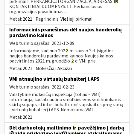
pirkimai I. PERKANČIOJI ORGANIZACIJA, ADRESAS
IR
KONTAKTINIAI DUOMENYS: I.1. Perkančiosios
organizacijos pavadinimas...
Metai:
2021
Pagrindinis:
Viešieji pirkimai
Informacinis pranešimas dėl naujos banderolių
pardavimo kainos
Web turinio sąrašas
2021-12-09
Informuojame, kad nuo 202
2
m. sausio 3 d. įsigalios
naujos banderolių pardavimo kainos. Naujos kainos
patvirtintos 2021 m. gruodžio
2
d. VMI prie...
Metai:
2021
Mokesčiai:
Akcizai
VMI atnaujino virtualų buhalterį i.APS
Web turinio sąrašas
2021-02-23
Valstybinė mokesčių inspekcija (toliau – VMI)
informuoja, kad atnaujino smulkiesiems verslininkams
skirtą supaprastintos buhalterinės apskaitos programą
- virtualų buhalterį i.APS. Nemokama VMI...
Metai:
2021
Dėl darbuotojų maitinimo
ir
pavežėjimo į darbą
išlaidų priskyrimo leidžiamiems atskaitymams