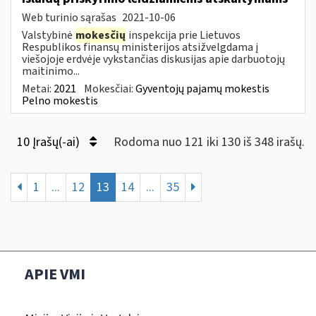
Web turinio sąrašas
2021-10-06
Valstybinė
mokesčių
inspekcija prie Lietuvos
Respublikos finansų ministerijos atsižvelgdama į
viešojoje erdvėje vykstančias diskusijas apie darbuotojų
maitinimo...
Metai:
2021
Mokesčiai:
Gyventojų pajamų mokestis
Pelno mokestis
10 Įrašų(-ai)
Rodoma nuo 121 iki 130 iš 348 irašų.
1
...
12
13
14
...
35
APIE VMI