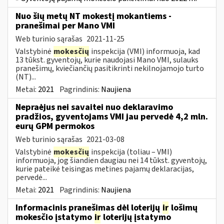
Nuo šių metų NT mokestį mokantiems -
pranešimai per Mano VMI
Web turinio sąrašas
2021-11-25
Valstybinė
mokesčių
inspekcija (VMI) informuoja, kad
13 tūkst. gyventojų, kurie naudojasi Mano VMI, sulauks
pranešimų, kviečiančių pasitikrinti nekilnojamojo turto
(NT)...
Metai:
2021
Pagrindinis:
Naujiena
Nepraėjus nei savaitei nuo deklaravimo
pradžios, gyventojams VMI jau pervedė 4,2 mln.
eurų GPM permokos
Web turinio sąrašas
2021-03-08
Valstybinė
mokesčių
inspekcija (toliau – VMI)
informuoja, jog šiandien daugiau nei 14 tūkst. gyventojų,
kurie pateikė teisingas metines pajamų deklaracijas,
pervedė...
Metai:
2021
Pagrindinis:
Naujiena
Informacinis pranešimas dėl loterijų
ir
lošimų
mokesčio įstatymo
ir
loterijų įstatymo