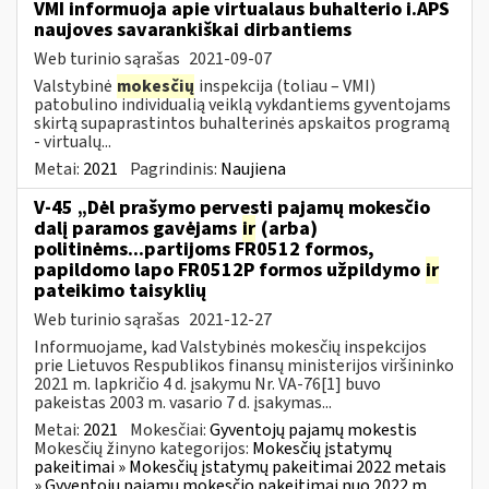
VMI informuoja apie virtualaus buhalterio i.APS
naujoves savarankiškai dirbantiems
Web turinio sąrašas
2021-09-07
Valstybinė
mokesčių
inspekcija (toliau – VMI)
patobulino individualią veiklą vykdantiems gyventojams
skirtą supaprastintos buhalterinės apskaitos programą
- virtualų...
Metai:
2021
Pagrindinis:
Naujiena
V-45 „Dėl prašymo pervesti pajamų mokesčio
dalį paramos gavėjams
ir
(arba)
politinėms...partijoms FR0512 formos,
papildomo lapo FR0512P formos užpildymo
ir
pateikimo taisyklių
Web turinio sąrašas
2021-12-27
Informuojame, kad Valstybinės mokesčių inspekcijos
prie Lietuvos Respublikos finansų ministerijos viršininko
2021 m. lapkričio 4 d. įsakymu Nr. VA-76[1] buvo
pakeistas 2003 m. vasario 7 d. įsakymas...
Metai:
2021
Mokesčiai:
Gyventojų pajamų mokestis
Mokesčių žinyno kategorijos:
Mokesčių įstatymų
pakeitimai » Mokesčių įstatymų pakeitimai 2022 metais
» Gyventojų pajamų mokesčio pakeitimai nuo 2022 m.