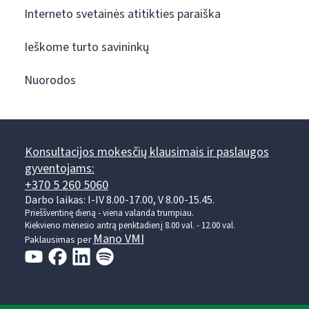
Interneto svetainės atitikties paraiška
Ieškome turto savininkų
Nuorodos
Konsultacijos mokesčių klausimais ir paslaugos
gyventojams:
+370 5 260 5060
Darbo laikas: I-IV 8.00-17.00, V 8.00-15.45.
Prieššventinę dieną - viena valanda trumpiau.
Kiekvieno mėnesio antrą penktadienį 8.00 val. - 12.00 val.
Mano VMI
Paklausimas per