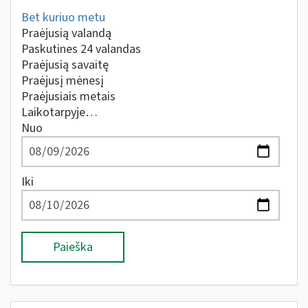
Bet kuriuo metu
Praėjusią valandą
Paskutines 24 valandas
Praėjusią savaitę
Praėjusį mėnesį
Praėjusiais metais
Laikotarpyje…
Nuo
Iki
Paieška