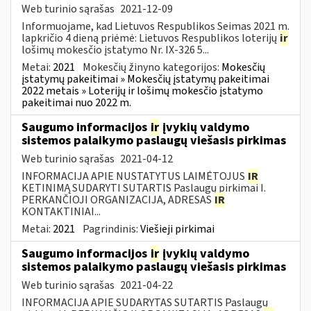
Web turinio sąrašas
2021-12-09
Informuojame, kad Lietuvos Respublikos Seimas 2021 m.
lapkričio 4 dieną priėmė: Lietuvos Respublikos loterijų
ir
lošimų mokesčio įstatymo Nr. IX-326 5...
Metai:
2021
Mokesčių žinyno kategorijos:
Mokesčių
įstatymų pakeitimai » Mokesčių įstatymų pakeitimai
2022 metais » Loterijų ir lošimų mokesčio įstatymo
pakeitimai nuo 2022 m.
Saugumo informacijos
ir
įvykių valdymo
sistemos palaikymo paslaugų viešasis pirkimas
Web turinio sąrašas
2021-04-12
INFORMACIJA APIE NUSTATYTUS LAIMĖTOJUS
IR
KETINIMĄ SUDARYTI SUTARTIS Paslaugų pirkimai I.
PERKANČIOJI ORGANIZACIJA, ADRESAS
IR
KONTAKTINIAI...
Metai:
2021
Pagrindinis:
Viešieji pirkimai
Saugumo informacijos
ir
įvykių valdymo
sistemos palaikymo paslaugų viešasis pirkimas
Web turinio sąrašas
2021-04-22
INFORMACIJA APIE SUDARYTAS SUTARTIS Paslaugų