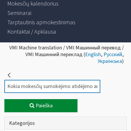
Mokesčių kalendorius
Seminarai
Tarptautinis apmokestinimas
Kontaktai / Apklausa
VMI Machine translation / VMI Машинный перевод /
VMI Машинний переклад (
English
,
Русский
,
Українська
)
Paieška
Kategorijos