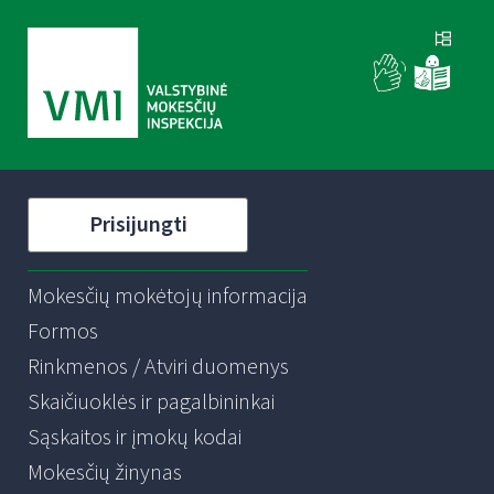
Prisijungti
Mokesčių mokėtojų informacija
Formos
Rinkmenos / Atviri duomenys
Skaičiuoklės ir pagalbininkai
Sąskaitos ir įmokų kodai
Mokesčių žinynas