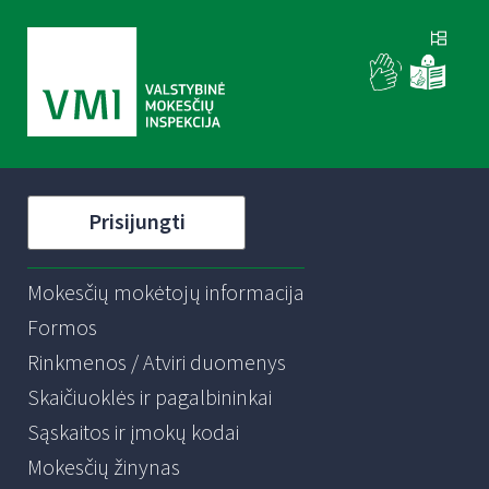
Prisijungti
Mokesčių mokėtojų informacija
Formos
Rinkmenos / Atviri duomenys
Skaičiuoklės ir pagalbininkai
Sąskaitos ir įmokų kodai
Mokesčių žinynas