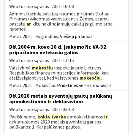
Web turinio sąrašas
2021-10-08
Administracinių patalpų nuomos pirkimas (toliau –
Pirkimas) vykdomas vadovaujantis Žemės, esamų
pastatų
ar
kitų nekilnojamųjų daiktų įsigijimo arba
nuomos...
Metai:
2021
Pagrindinis:
Viešieji pirkimai
Dėl 2004 m. kovo 10 d. įsakymo Nr. VA-32
pripažinimo netekusiu galios
Web turinio sąrašas
2021-11-15
Valstybinė
mokesčių
inspekcija prie Lietuvos
Respublikos finansų ministerijos informuoja, kad
atsižvelgiant į tai, kad Valstybinės
mokesčių
...
Metai:
2021
Mokesčiai:
Pridėtinės vertės mokestis
Dėl 2020 metais gyventojų gautų palūkanų
apmokestinimo
ir
deklaravimo
Web turinio sąrašas
2021-03-03
Paaiškiname,
kokia
tvarka
apmokestinamos
ir
deklaruojamos 2020 metais gyventojų gautos
palūkanos: 1. Kai palūkanos gautos...