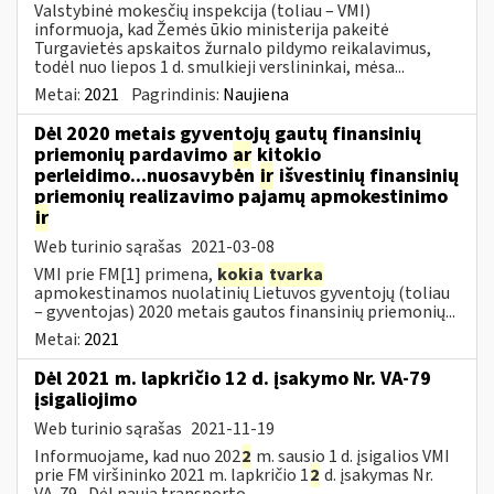
Valstybinė mokesčių inspekcija (toliau – VMI)
informuoja, kad Žemės ūkio ministerija pakeitė
Turgavietės apskaitos žurnalo pildymo reikalavimus,
todėl nuo liepos 1 d. smulkieji verslininkai, mėsa...
Metai:
2021
Pagrindinis:
Naujiena
Dėl 2020 metais gyventojų gautų finansinių
priemonių pardavimo
ar
kitokio
perleidimo...nuosavybėn
ir
išvestinių finansinių
priemonių realizavimo pajamų apmokestinimo
ir
Web turinio sąrašas
2021-03-08
VMI prie FM[1] primena,
kokia
tvarka
apmokestinamos nuolatinių Lietuvos gyventojų (toliau
– gyventojas) 2020 metais gautos finansinių priemonių...
Metai:
2021
Dėl 2021 m. lapkričio 12 d. įsakymo Nr. VA-79
įsigaliojimo
Web turinio sąrašas
2021-11-19
Informuojame, kad nuo 202
2
m. sausio 1 d. įsigalios VMI
prie FM viršininko 2021 m. lapkričio 1
2
d. įsakymas Nr.
VA-79 „Dėl naują transporto...