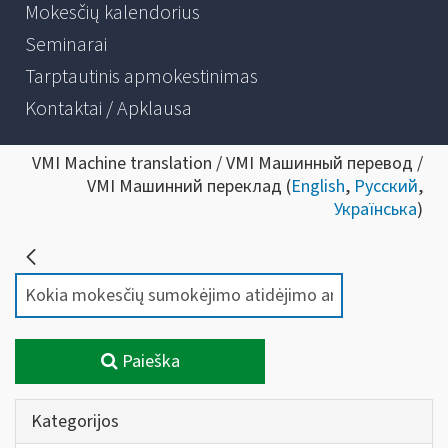
Mokesčių kalendorius
Seminarai
Tarptautinis apmokestinimas
Kontaktai / Apklausa
VMI Machine translation / VMI Машинный перевод /
VMI Машинний переклад (
English
,
Русский
,
Українська
)
Paieška
Kategorijos