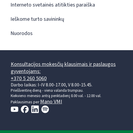
Interneto svetainės atitikties paraiška
Ieškome turto savininkų
Nuorodos
Konsultacijos mokesčių klausimais ir paslaugos
gyventojams:
+370 5 260 5060
Darbo laikas: I-IV 8.00-17.00, V 8.00-15.45.
Prieššventinę dieną - viena valanda trumpiau.
Kiekvieno mėnesio antrą penktadienį 8.00 val. - 12.00 val.
Mano VMI
Paklausimas per