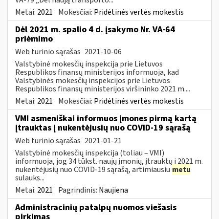
Metai:
2021
Mokesčiai:
Pridėtinės vertės mokestis
Dėl 2021 m. spalio 4 d. įsakymo Nr. VA-64
priėmimo
Web turinio sąrašas
2021-10-06
Valstybinė mokesčių inspekcija prie Lietuvos
Respublikos finansų ministerijos informuoja, kad
Valstybinės mokesčių inspekcijos prie Lietuvos
Respublikos finansų ministerijos viršininko 2021 m....
Metai:
2021
Mokesčiai:
Pridėtinės vertės mokestis
VMI asmeniškai informuos įmones pirmą kartą
įtrauktas į nukentėjusių nuo COVID-19 sąrašą
Web turinio sąrašas
2021-01-21
Valstybinė mokesčių inspekcija (toliau – VMI)
informuoja, jog 34 tūkst. naujų įmonių, įtrauktų į 2021 m.
nukentėjusių nuo COVID-19 sąrašą, artimiausiu
metu
sulauks...
Metai:
2021
Pagrindinis:
Naujiena
Administracinių patalpų nuomos viešasis
pirkimas