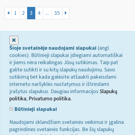
1
2
3
4
...
35
Uždaryti
Šioje svetainėje naudojami slapukai
(angl.
cookies). Būtinieji slapukai įdiegiami automatiškai
ir jiems nėra reikalingas Jūsų sutikimas. Taip pat
galite sutikti ir su kitų slapukų naudojimu. Savo
sutikimą bet kada galėsite atšaukti pakeisdami
interneto naršyklės nustatymus ir ištrindami
įrašytus slapukus. Daugiau informacijos
Slapukų
politika
;
Privatumo politika.
Būtinieji slapukai
Naudojami sklandžiam svetainės veikimui ir įgalina
pagrindines svetainės funkcijas. Be šių slapukų