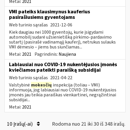
Metai:
2021
VMI pateiks klausimynus kauferius
pasirašiusiems gyventojams
Web turinio sąrašas
2021-12-06
Kiek daugiau nei 1000 gyventojų, kurie įsigydami
automobilį sudarė užsienietišką pirkimo-pardavimo
sutartį (pasirašė vadinamąjį kauferį), netrukus sulauks
VMI dėmesio – jiems bus siunčiamas...
Metai:
2021
Pagrindinis:
Naujiena
Labiausiai nuo COVID-19 nukentėjusios įmonės
kviečiamos pateikti paraišką subsidijai
Web turinio sąrašas
2021-04-22
Valstybinė
mokesčių
inspekcija (toliau – VMI)
informuoja, jog labiausiai nuo COVID-19 nukentėjusios
įmonės jau teikia paraiškas vienkartinei, negrąžintinai
subsidijai...
Metai:
2021
10 Įrašų(-ai)
Rodoma nuo 21 iki 30 iš 348 irašų.