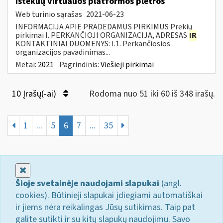
išteklių virtualios platformos plėtros
Web turinio sąrašas
2021-06-23
INFORMACIJA APIE PRADEDAMUS PIRKIMUS Prekių
pirkimai I. PERKANČIOJI ORGANIZACIJA, ADRESAS
IR
KONTAKTINIAI DUOMENYS: I.1. Perkančiosios
organizacijos pavadinimas...
Metai:
2021
Pagrindinis:
Viešieji pirkimai
10 Įrašų(-ai)
Rodoma nuo 51 iki 60 iš 348 irašų.
1
...
5
6
7
...
35
Uždaryti
Šioje svetainėje naudojami slapukai
(angl.
cookies). Būtinieji slapukai įdiegiami automatiškai
ir jiems nėra reikalingas Jūsų sutikimas. Taip pat
galite sutikti ir su kitų slapukų naudojimu. Savo