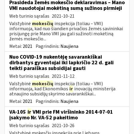
Prasideda žemės mokesčio deklaravimas – Mano
VMI naudotojai mokėtiną sumą sužinos pirmieji
Web turinio sąrašas
2021-10-21
Valstybinė
mokesčių
inspekcija (toliau – VMI)
informuoja, kad nuo šiandien privačios žemės savininkai
prisijungę prie Mano VMI jau gali sužinoti mokėtiną
žemės mokesčio...
Metai:
2021
Pagrindinis:
Naujiena
Nuo COVID-19 nukentėję savarankiškai
dirbantys gyventojai iki lapkričio 22 d. gali
teikti paraiškas subsidijai gauti
Web turinio sąrašas
2021-11-12
Valstybinė
mokesčių
inspekcija (toliau – VMI)
informuoja, kad Ekonomikos
ir
inovacijų ministerija
atnaujino subsidijų skyrimo savarankiškai...
Metai:
2021
Pagrindinis:
Naujiena
VA-105
ir
VMI prie FM viršininko 2014-07-01
įsakymo Nr. VA-52 pakeitimo
Web turinio sąrašas
2021-10-26
Valstybinė mokesčių inspekcija prie Lietuvos