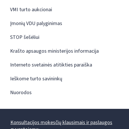
VMI turto aukcionai
Įmonių VDU palyginimas
STOP šešėliui
Krašto apsaugos ministerijos informacija
Interneto svetainės atitikties paraiška
Ieškome turto savininkų
Nuorodos
Konsultacijos mokesčių klausimais ir paslaugos