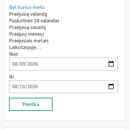
Bet kuriuo metu
Praėjusią valandą
Paskutines 24 valandas
Praėjusią savaitę
Praėjusį mėnesį
Praėjusiais metais
Laikotarpyje…
Nuo
Iki
Paieška