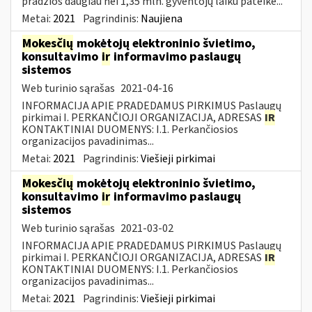
pradžios daugiau nei 1,35 mln. gyventojų laiku pateikė...
Metai:
2021
Pagrindinis:
Naujiena
Mokesčių
mokėtojų elektroninio švietimo,
konsultavimo
ir
informavimo paslaugų
sistemos
Web turinio sąrašas
2021-04-16
INFORMACIJA APIE PRADEDAMUS PIRKIMUS Paslaugų
pirkimai I. PERKANČIOJI ORGANIZACIJA, ADRESAS
IR
KONTAKTINIAI DUOMENYS: I.1. Perkančiosios
organizacijos pavadinimas...
Metai:
2021
Pagrindinis:
Viešieji pirkimai
Mokesčių
mokėtojų elektroninio švietimo,
konsultavimo
ir
informavimo paslaugų
sistemos
Web turinio sąrašas
2021-03-02
INFORMACIJA APIE PRADEDAMUS PIRKIMUS Paslaugų
pirkimai I. PERKANČIOJI ORGANIZACIJA, ADRESAS
IR
KONTAKTINIAI DUOMENYS: I.1. Perkančiosios
organizacijos pavadinimas...
Metai:
2021
Pagrindinis:
Viešieji pirkimai