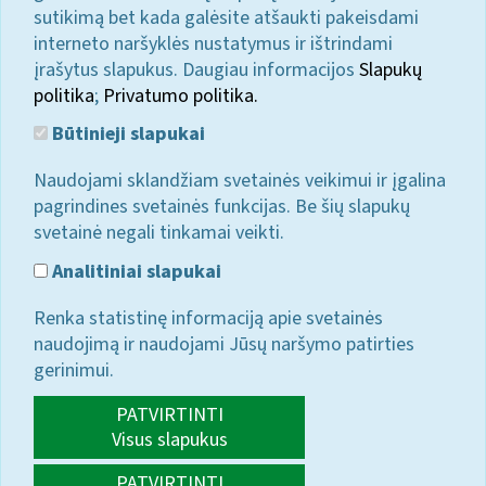
sutikimą bet kada galėsite atšaukti pakeisdami
interneto naršyklės nustatymus ir ištrindami
įrašytus slapukus. Daugiau informacijos
Slapukų
politika
;
Privatumo politika.
Būtinieji slapukai
Naudojami sklandžiam svetainės veikimui ir įgalina
pagrindines svetainės funkcijas. Be šių slapukų
svetainė negali tinkamai veikti.
Analitiniai slapukai
Renka statistinę informaciją apie svetainės
naudojimą ir naudojami Jūsų naršymo patirties
gerinimui.
PATVIRTINTI
Visus slapukus
PATVIRTINTI