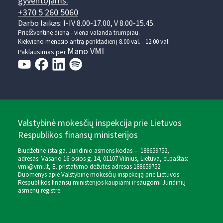
gyventojams:
+370 5 260 5060
Darbo laikas: I-IV 8.00-17.00, V 8.00-15.45.
Prieššventinę dieną - viena valanda trumpiau.
Kiekvieno mėnesio antrą penktadienį 8.00 val. - 12.00 val.
Mano VMI
Paklausimas per
Valstybinė mokesčių inspekcija prie Lietuvos
Respublikos finansų ministerijos
Biudžetinė įstaiga. Juridinio asmens kodas — 188659752,
adresas: Vasario 16-osios g. 14, 01107 Vilnius, Lietuva, el.paštas:
vmi@vmi.lt
, E. pristatymo dėžutės adresas 188659752
Duomenys apie Valstybinę mokesčių inspekciją prie Lietuvos
Respublikos finansų ministerijos kaupiami ir saugomi Juridinių
asmenų registre