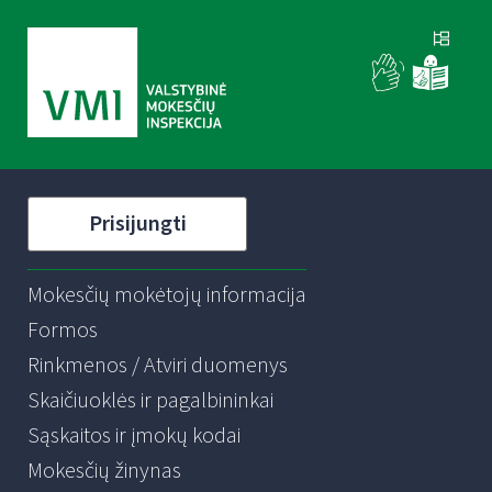
Prisijungti
Mokesčių mokėtojų informacija
Formos
Rinkmenos / Atviri duomenys
Skaičiuoklės ir pagalbininkai
Sąskaitos ir įmokų kodai
Mokesčių žinynas