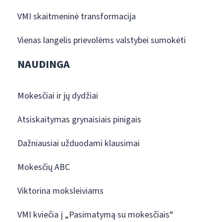
VMI skaitmeninė transformacija
Vienas langelis prievolėms valstybei sumokėti
NAUDINGA
Mokesčiai ir jų dydžiai
Atsiskaitymas grynaisiais pinigais
Dažniausiai užduodami klausimai
Mokesčių ABC
Viktorina moksleiviams
VMI kviečia į „Pasimatymą su mokesčiais“