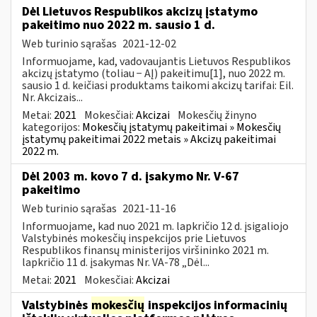
Dėl Lietuvos Respublikos akcizų įstatymo
pakeitimo nuo 2022 m. sausio 1 d.
Web turinio sąrašas
2021-12-02
Informuojame, kad, vadovaujantis Lietuvos Respublikos
akcizų įstatymo (toliau − AĮ) pakeitimu[1], nuo 2022 m.
sausio 1 d. keičiasi produktams taikomi akcizų tarifai: Eil.
Nr. Akcizais...
Metai:
2021
Mokesčiai:
Akcizai
Mokesčių žinyno
kategorijos:
Mokesčių įstatymų pakeitimai » Mokesčių
įstatymų pakeitimai 2022 metais » Akcizų pakeitimai
2022 m.
Dėl 2003 m. kovo 7 d. įsakymo Nr. V-67
pakeitimo
Web turinio sąrašas
2021-11-16
Informuojame, kad nuo 2021 m. lapkričio 12 d. įsigaliojo
Valstybinės mokesčių inspekcijos prie Lietuvos
Respublikos finansų ministerijos viršininko 2021 m.
lapkričio 11 d. įsakymas Nr. VA-78 „Dėl...
Metai:
2021
Mokesčiai:
Akcizai
Valstybinės
mokesčių
inspekcijos informacinių