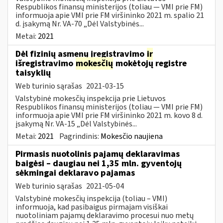
Respublikos finansų ministerijos (toliau ― VMI prie FM)
informuoja apie VMI prie FM viršininko 2021 m. spalio 21
d. įsakymą Nr. VA-70 „Dėl Valstybinės...
Metai:
2021
Dėl fizinių asmenų įregistravimo
ir
išregistravimo
mokesčių
mokėtojų registre
taisyklių
Web turinio sąrašas
2021-03-15
Valstybinė mokesčių inspekcija prie Lietuvos
Respublikos finansų ministerijos (toliau ― VMI prie FM)
informuoja apie VMI prie FM viršininko 2021 m. kovo 8 d.
įsakymą Nr. VA-15 „Dėl Valstybinės...
Metai:
2021
Pagrindinis:
Mokesčio naujiena
Pirmasis nuotolinis pajamų deklaravimas
baigėsi – daugiau nei 1,35 mln. gyventojų
sėkmingai deklaravo pajamas
Web turinio sąrašas
2021-05-04
Valstybinė mokesčių inspekcija (toliau – VMI)
informuoja, kad pasibaigus pirmajam visiškai
nuotoliniam pajamų deklaravimo procesui nuo metų