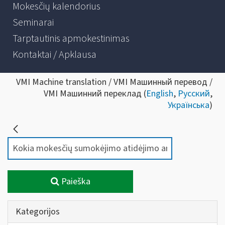
Mokesčių kalendorius
Seminarai
Tarptautinis apmokestinimas
Kontaktai / Apklausa
VMI Machine translation / VMI Машинный перевод /
VMI Машинний переклад (
English
,
Русский
,
Українська
)
Paieška
Kategorijos