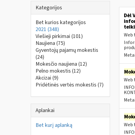
Kategorijos
Dėl 
info
Bet kurios kategorijos
teik
2021
(348)
Web t
Viešieji pirkimai
(101)
Infor
Naujiena
(75)
produ
Gyventojų pajamų mokestis
Metai
(24)
Mokesčio naujiena
(12)
Pelno mokestis
(12)
Moke
Akcizai
(9)
Web t
Pridėtinės vertės mokestis
(7)
INFO
KONTA
Metai
Aplankai
Moke
Bet kurį aplanką
Web t
INFO