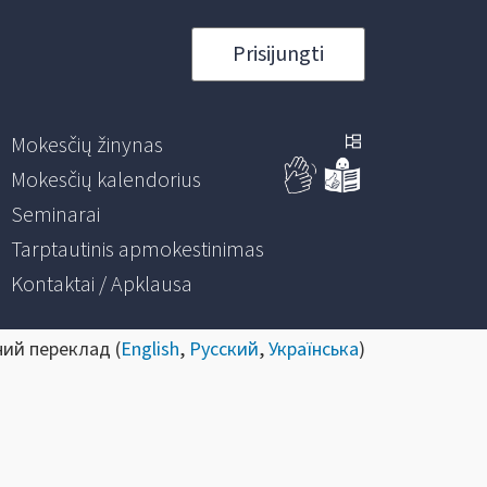
Prisijungti
Mokesčių žinynas
Mokesčių kalendorius
Seminarai
Tarptautinis apmokestinimas
Kontaktai / Apklausa
ний переклад (
English
,
Русский
,
Українська
)