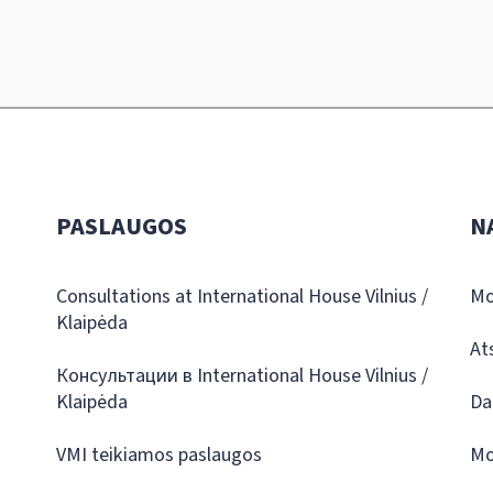
PASLAUGOS
N
Consultations at International House Vilnius /
Mo
Klaipėda
At
Консультации в International House Vilnius /
Klaipėda
Da
VMI teikiamos paslaugos
Mo