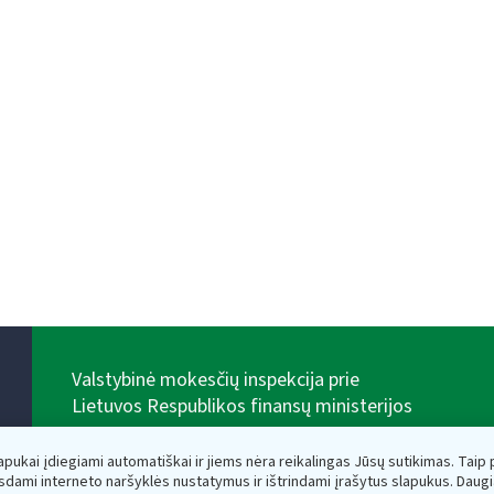
Valstybinė mokesčių inspekcija prie
Lietuvos Respublikos finansų ministerijos
Biudžetinė įstaiga. Juridinio asmens kodas — 188659752,
adresas: Vasario 16-osios g. 14, 01107 Vilnius, Lietuva,
lapukai įdiegiami automatiškai ir jiems nėra reikalingas Jūsų sutikimas. Taip pa
el.paštas:
vmi@vmi.lt
, E. pristatymo dėžutės adresas
sdami interneto naršyklės nustatymus ir ištrindami įrašytus slapukus. Daug