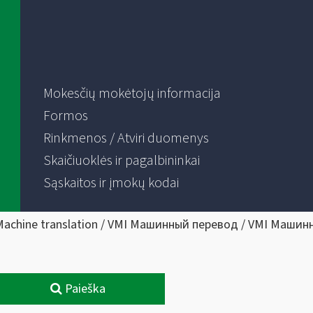
Mokesčių mokėtojų informacija
Formos
Rinkmenos / Atviri duomenys
Skaičiuoklės ir pagalbininkai
Sąskaitos ir įmokų kodai
Machine translation / VMI Машинный перевод / VMI Машин
Paieška