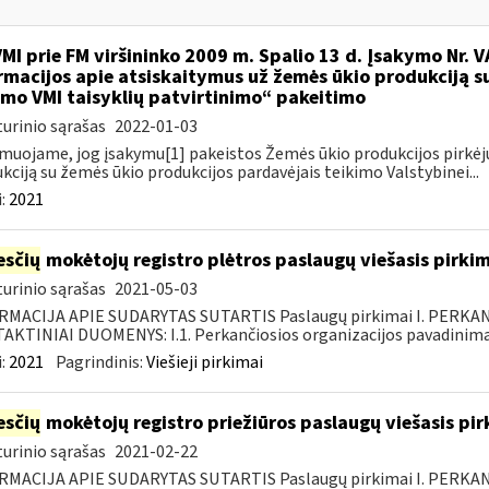
VMI prie FM viršininko 2009 m. Spalio 13 d. Įsakymo Nr. 
rmacijos apie atsiskaitymus už žemės ūkio produkciją s
imo VMI taisyklių patvirtinimo“ pakeitimo
urinio sąrašas
2022-01-03
muojame, jog įsakymu[1] pakeistos Žemės ūkio produkcijos pirkėj
kciją su žemės ūkio produkcijos pardavėjais teikimo Valstybinei...
:
2021
sčių
mokėtojų registro plėtros paslaugų viešasis pirki
urinio sąrašas
2021-05-03
RMACIJA APIE SUDARYTAS SUTARTIS Paslaugų pirkimai I. PERK
KTINIAI DUOMENYS: I.1. Perkančiosios organizacijos pavadinimas
:
2021
Pagrindinis:
Viešieji pirkimai
sčių
mokėtojų registro priežiūros paslaugų viešasis pi
urinio sąrašas
2021-02-22
RMACIJA APIE SUDARYTAS SUTARTIS Paslaugų pirkimai I. PERK