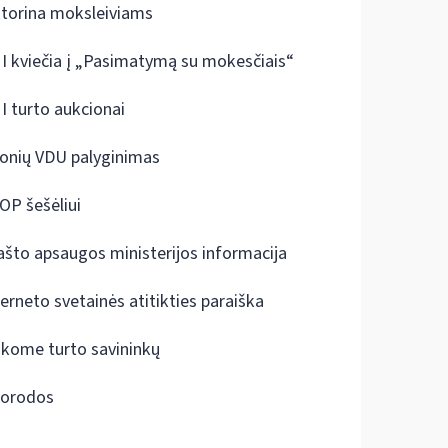
ktorina moksleiviams
I kviečia į „Pasimatymą su mokesčiais“
I turto aukcionai
onių VDU palyginimas
OP šešėliui
ašto apsaugos ministerijos informacija
terneto svetainės atitikties paraiška
škome turto savininkų
orodos