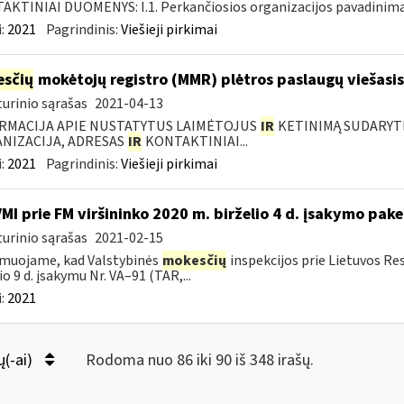
KTINIAI DUOMENYS: I.1. Perkančiosios organizacijos pavadinimas
:
2021
Pagrindinis:
Viešieji pirkimai
sčių
mokėtojų registro (MMR) plėtros paslaugų viešasis
urinio sąrašas
2021-04-13
RMACIJA APIE NUSTATYTUS LAIMĖTOJUS
IR
KETINIMĄ SUDARYTI 
NIZACIJA, ADRESAS
IR
KONTAKTINIAI...
:
2021
Pagrindinis:
Viešieji pirkimai
VMI prie FM viršininko 2020 m. birželio 4 d. įsakymo pak
urinio sąrašas
2021-02-15
muojame, kad Valstybinės
mokesčių
inspekcijos prie Lietuvos Re
io 9 d. įsakymu Nr. VA–91 (TAR,...
:
2021
ų(-ai)
Rodoma nuo 86 iki 90 iš 348 irašų.