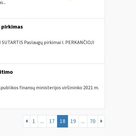
...
 pirkimas
SUTARTIS Paslaugų pirkimai I. PERKANČIOJI
eitimo
spublikos finansų ministerijos viršininko 2021 m.
1
...
17
18
19
...
70