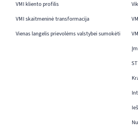
VMI kliento profilis
Vi
VMI skaitmeninė transformacija
VM
Vienas langelis prievolėms valstybei sumokėti
VM
Įm
ST
Kr
In
Ie
Nu