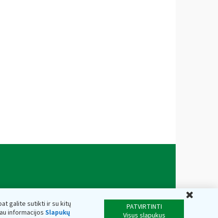
Uždar
t galite sutikti ir su kitų
PATVIRTINTI
iau informacijos
Slapukų
Visus slapukus