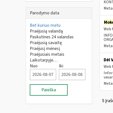
KONTA
Metai
Parodymo data
Moke
Bet kuriuo metu
Web t
Praėjusią valandą
INFO
Paskutines 24 valandas
ORGA
Praėjusią savaitę
Metai
Praėjusį mėnesį
Praėjusiais metais
Dėl 
Laikotarpyje…
Nuo
Iki
Web t
Infor
vasar
Metai
Paieška
5 Įraš