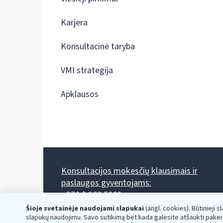
Karjera
Konsultacinė taryba
VMI strategija
Apklausos
Konsultacijos mokesčių klausimais ir
paslaugos gyventojams:
+370 5 260 5060
Darbo laikas: I-IV 8.00-17.00, V 8.00-15.45.
Šioje svetainėje naudojami slapukai
(angl. cookies). Būtinieji s
Prieššventinę dieną - viena valanda trumpiau.
slapukų naudojimu. Savo sutikimą bet kada galėsite atšaukti pakei