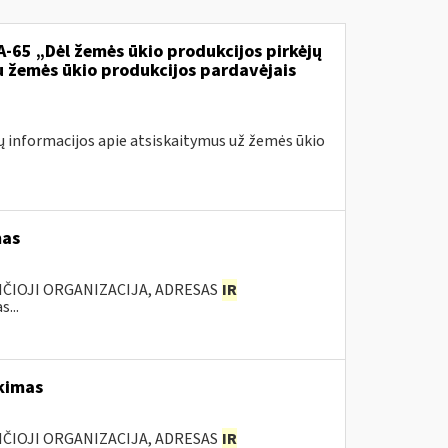
VA-65 „Dėl žemės ūkio produkcijos pirkėjų
u žemės ūkio produkcijos pardavėjais
ų informacijos apie atsiskaitymus už žemės ūkio
mas
ANČIOJI ORGANIZACIJA, ADRESAS
IR
...
rkimas
ANČIOJI ORGANIZACIJA, ADRESAS
IR