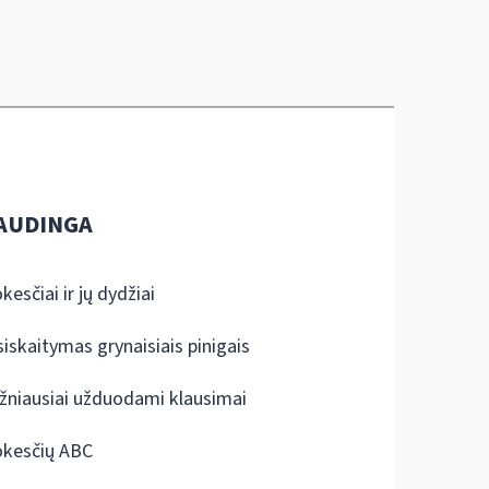
AUDINGA
kesčiai ir jų dydžiai
siskaitymas grynaisiais pinigais
žniausiai užduodami klausimai
kesčių ABC