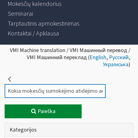
Mokesčių kalendorius
Seminarai
Tarptautinis apmokestinimas
Kontaktai / Apklausa
VMI Machine translation / VMI Машинный перевод /
VMI Машинний переклад (
English
,
Русский
,
Українська
)
Paieška
Kategorijos