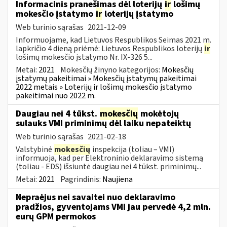
Informacinis pranešimas dėl loterijų
ir
lošimų
mokesčio įstatymo
ir
loterijų įstatymo
Web turinio sąrašas
2021-12-09
Informuojame, kad Lietuvos Respublikos Seimas 2021 m.
lapkričio 4 dieną priėmė: Lietuvos Respublikos loterijų
ir
lošimų mokesčio įstatymo Nr. IX-326 5...
Metai:
2021
Mokesčių žinyno kategorijos:
Mokesčių
įstatymų pakeitimai » Mokesčių įstatymų pakeitimai
2022 metais » Loterijų ir lošimų mokesčio įstatymo
pakeitimai nuo 2022 m.
Daugiau nei 4 tūkst.
mokesčių
mokėtojų
sulauks VMI priminimų dėl laiku nepateiktų
Web turinio sąrašas
2021-02-18
Valstybinė
mokesčių
inspekcija (toliau – VMI)
informuoja, kad per Elektroninio deklaravimo sistemą
(toliau - EDS) išsiuntė daugiau nei 4 tūkst. priminimų...
Metai:
2021
Pagrindinis:
Naujiena
Nepraėjus nei savaitei nuo deklaravimo
pradžios, gyventojams VMI jau pervedė 4,2 mln.
eurų GPM permokos