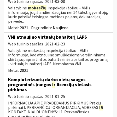
Web turinio sąrašas
2021-03-08
Valstybinė
mokesčių
inspekcija (toliau – VMI)
informuoja, jog šiandien daugiau nei 14 tūkst. gyventojų,
kurie pateikė teisingas metines pajamų deklaracijas,
pervedė...
Metai:
2021
Pagrindinis:
Naujiena
VMI atnaujino virtualų buhalterį i.APS
Web turinio sąrašas
2021-02-23
Valstybinė mokesčių inspekcija (toliau – VMI)
informuoja, kad atnaujino smulkiesiems verslininkams
skirtą supaprastintos buhalterinės apskaitos programą
- virtualų buhalterį i.APS. Nemokama VMI...
Metai:
2021
Kompiuterizuotų darbo vietų saugos
programinės įrangos
ir
licencijų viešasis
pirkimas
Web turinio sąrašas
2021-01-25
INFORMACIJA APIE PRADEDAMUS PIRKIMUS Prekių
pirkimai I. PERKANČIOJI ORGANIZACIJA, ADRESAS
IR
KONTAKTINIAI DUOMENYS: I.1. Perkančiosios
organizacijos pavadinimas...