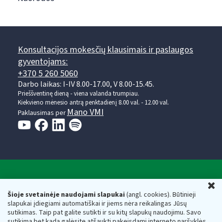
Konsultacijos mokesčių klausimais ir paslaugos
gyventojams:
+370 5 260 5060
Darbo laikas: I-IV 8.00-17.00, V 8.00-15.45.
Prieššventinę dieną - viena valanda trumpiau.
Kiekvieno mėnesio antrą penktadienį 8.00 val. - 12.00 val.
Mano VMI
Paklausimas per
Valstybinė mokesčių inspekcija prie Lietuvos
U
Respublikos finansų ministerijos
Šioje svetainėje naudojami slapukai
(angl. cookies). Būtinieji
slapukai įdiegiami automatiškai ir jiems nėra reikalingas Jūsų
Biudžetinė įstaiga. Juridinio asmens kodas — 188659752,
sutikimas. Taip pat galite sutikti ir su kitų slapukų naudojimu. Savo
adresas: Vasario 16-osios g. 14, 01107 Vilnius, Lietuva, el.paštas:
sutikimą bet kada galėsite atšaukti pakeisdami interneto naršyklės