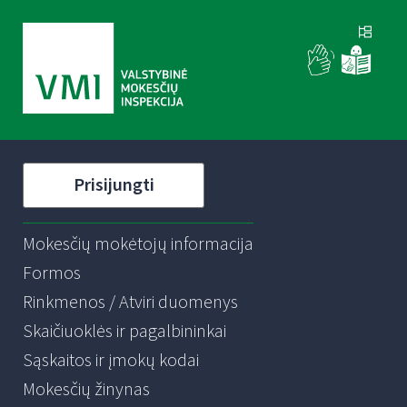
Prisijungti
Mokesčių mokėtojų informacija
Formos
Rinkmenos / Atviri duomenys
Skaičiuoklės ir pagalbininkai
Sąskaitos ir įmokų kodai
Mokesčių žinynas