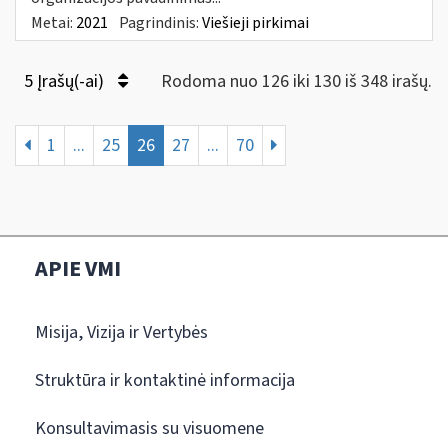
Metai:
2021
Pagrindinis:
Viešieji pirkimai
5 Įrašų(-ai)
Rodoma nuo 126 iki 130 iš 348 irašų.
1
...
25
26
27
...
70
APIE VMI
Misija, Vizija ir Vertybės
Struktūra ir kontaktinė informacija
Konsultavimasis su visuomene