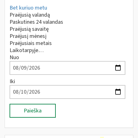
Bet kuriuo metu
Praėjusią valandą
Paskutines 24 valandas
Praėjusią savaitę
Praėjusį mėnesį
Praėjusiais metais
Laikotarpyje…
Nuo
Iki
Paieška