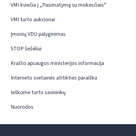
VMI kviečia į „Pasimatymą su mokesčiais“
VMI turto aukcionai
Įmonių VDU palyginimas
STOP šešėliui
Krašto apsaugos ministerijos informacija
Interneto svetainės atitikties paraiška
Ieškome turto savininkų
Nuorodos