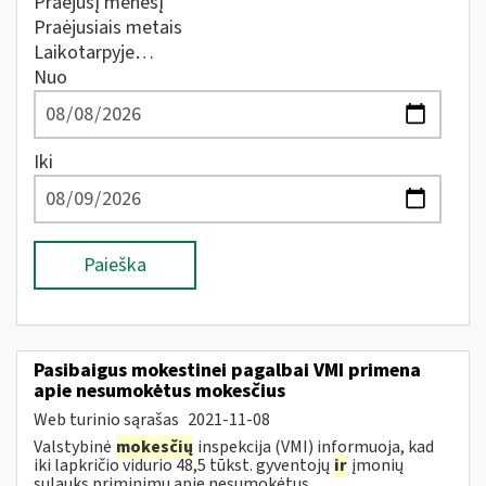
Praėjusį mėnesį
Praėjusiais metais
Laikotarpyje…
Nuo
Iki
Paieška
Pasibaigus mokestinei pagalbai VMI primena
apie nesumokėtus mokesčius
Web turinio sąrašas
2021-11-08
Valstybinė
mokesčių
inspekcija (VMI) informuoja, kad
iki lapkričio vidurio 48,5 tūkst. gyventojų
ir
įmonių
sulauks priminimų apie nesumokėtus...