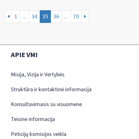
1
...
34
35
36
...
70
APIE VMI
Misija, Vizija ir Vertybės
Struktūra ir kontaktinė informacija
Konsultavimasis su visuomene
Teisinė informacija
Peticijų komisijos veikla