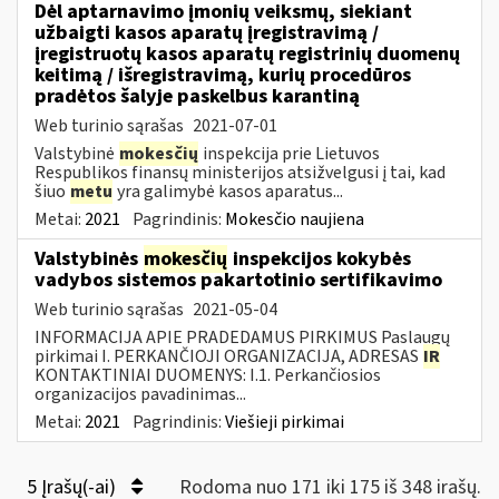
Dėl aptarnavimo įmonių veiksmų, siekiant
užbaigti kasos aparatų įregistravimą /
įregistruotų kasos aparatų registrinių duomenų
keitimą / išregistravimą, kurių procedūros
pradėtos šalyje paskelbus karantiną
Web turinio sąrašas
2021-07-01
Valstybinė
mokesčių
inspekcija prie Lietuvos
Respublikos finansų ministerijos atsižvelgusi į tai, kad
šiuo
metu
yra galimybė kasos aparatus...
Metai:
2021
Pagrindinis:
Mokesčio naujiena
Valstybinės
mokesčių
inspekcijos kokybės
vadybos sistemos pakartotinio sertifikavimo
Web turinio sąrašas
2021-05-04
INFORMACIJA APIE PRADEDAMUS PIRKIMUS Paslaugų
pirkimai I. PERKANČIOJI ORGANIZACIJA, ADRESAS
IR
KONTAKTINIAI DUOMENYS: I.1. Perkančiosios
organizacijos pavadinimas...
Metai:
2021
Pagrindinis:
Viešieji pirkimai
5 Įrašų(-ai)
Rodoma nuo 171 iki 175 iš 348 irašų.