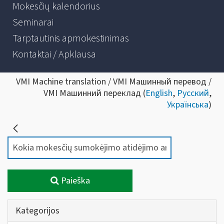
Mokesčių kalendorius
Seminarai
Tarptautinis apmokestinimas
Kontaktai / Apklausa
VMI Machine translation / VMI Машинный перевод /
VMI Машинний переклад (
English
,
Русский
,
Українська
)
Paieška
Kategorijos