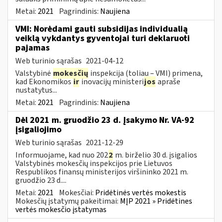
Metai:
2021
Pagrindinis:
Naujiena
VMI: Norėdami gauti subsidijas individualią
veiklą vykdantys gyventojai turi deklaruoti
pajamas
Web turinio sąrašas
2021-04-12
Valstybinė
mokesčių
inspekcija (toliau – VMI) primena,
kad Ekonomikos
ir
inovacijų ministeri
jos
apraše
nustatytus...
Metai:
2021
Pagrindinis:
Naujiena
Dėl 2021 m. gruodžio 23 d. Įsakymo Nr. VA-92
įsigaliojimo
Web turinio sąrašas
2021-12-29
Informuojame, kad nuo 202
2
m. birželio 30 d. įsigalios
Valstybinės mokesčių inspekcijos prie Lietuvos
Respublikos finansų ministerijos viršininko 2021 m.
gruodžio 23 d....
Metai:
2021
Mokesčiai:
Pridėtinės vertės mokestis
Mokesčių įstatymų pakeitimai:
MĮP 2021 » Pridėtines
vertės mokesčio įstatymas