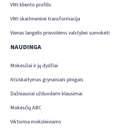
VMI kliento profilis
VMI skaitmeninė transformacija
Vienas langelis prievolėms valstybei sumokėti
NAUDINGA
Mokesčiai ir jų dydžiai
Atsiskaitymas grynaisiais pinigais
Dažniausiai užduodami klausimai
Mokesčių ABC
Viktorina moksleiviams