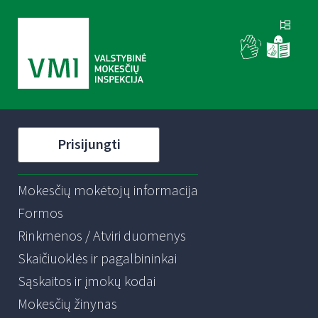
Prisijungti
Mokesčių mokėtojų informacija
Formos
Rinkmenos / Atviri duomenys
Skaičiuoklės ir pagalbininkai
Sąskaitos ir įmokų kodai
Mokesčių žinynas