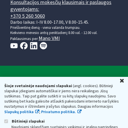
Konsultacijos mokesčių klausimais ir paslaugos
gyventojams:
+370 5 260 5060
Darbo laikas: I-IV 8.00-17.00, V 8.00-15.45.
Prieššventinę dieną - viena valanda trumpiau.
Kiekvieno mėnesio antrą penktadienį 8.00 val. - 12.00 val.
Mano VMI
Paklausimas per
Valstybinė mokesčių inspekcija prie Lietuvos
U
Respublikos finansų ministerijos
Šioje svetainėje naudojami slapukai
(angl. cookies). Būtinieji
slapukai įdiegiami automatiškai ir jiems nėra reikalingas Jūsų
Biudžetinė įstaiga. Juridinio asmens kodas — 188659752,
sutikimas. Taip pat galite sutikti ir su kitų slapukų naudojimu. Savo
adresas: Vasario 16-osios g. 14, 01107 Vilnius, Lietuva, el.paštas:
sutikimą bet kada galėsite atšaukti pakeisdami interneto naršyklės
vmi@vmi.lt
, E. pristatymo dėžutės adresas 188659752
nustatymus ir ištrindami įrašytus slapukus. Daugiau informacijos
Duomenys apie Valstybinę mokesčių inspekciją prie Lietuvos
Slapukų politika
;
Privatumo politika.
Respublikos finansų ministerijos kaupiami ir saugomi Juridinių
asmenų registre
Būtinieji slapukai
Naudojami sklandžiam svetainės veikimui ir įgalina pagrindines