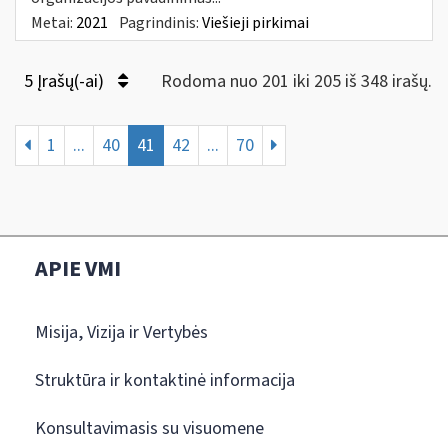
Metai:
2021
Pagrindinis:
Viešieji pirkimai
5 Įrašų(-ai)
Rodoma nuo 201 iki 205 iš 348 irašų.
1
...
40
41
42
...
70
APIE VMI
Misija, Vizija ir Vertybės
Struktūra ir kontaktinė informacija
Konsultavimasis su visuomene