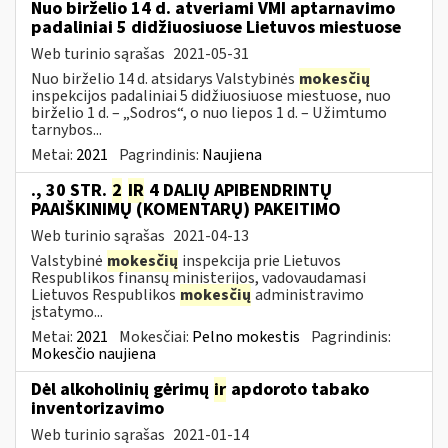
Nuo birželio 14 d. atveriami VMI aptarnavimo
padaliniai 5 didžiuosiuose Lietuvos miestuose
Web turinio sąrašas
2021-05-31
Nuo birželio 14 d. atsidarys Valstybinės
mokesčių
inspekcijos padaliniai 5 didžiuosiuose miestuose, nuo
birželio 1 d. – „Sodros“, o nuo liepos 1 d. – Užimtumo
tarnybos...
Metai:
2021
Pagrindinis:
Naujiena
., 30 STR.
2
IR
4 DALIŲ APIBENDRINTŲ
PAAIŠKINIMŲ (KOMENTARŲ) PAKEITIMO
Web turinio sąrašas
2021-04-13
Valstybinė
mokesčių
inspekcija prie Lietuvos
Respublikos finansų ministerijos, vadovaudamasi
Lietuvos Respublikos
mokesčių
administravimo
įstatymo...
Metai:
2021
Mokesčiai:
Pelno mokestis
Pagrindinis:
Mokesčio naujiena
Dėl alkoholinių gėrimų
ir
apdoroto tabako
inventorizavimo
Web turinio sąrašas
2021-01-14