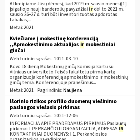
Atkreipiame Jūsų dėmesį, kad 2019 m. sausio mėnesį[1]
įsigaliojo nauji banderolių pavyzdžiai
ir
dėl to 2021 m.
sausio 26-27 d. turi būti inventorizuotas apdorotas
tabakas,...
Metai:
2021
Kviečiame į mokestinę konferenciją
,,Apmokestinimo aktualijos
ir
mokestiniai
ginčai
Web turinio sąrašas
2021-03-10
Kovo 18 dieną Mokestinių ginčų komisija kartu su
Vilniaus universiteto Teisės fakultetu pirmą kartą
organizuoja konferenciją apmokestinimo ir mokestinių
ginčų tema. Konferencijoje pranešimus...
Metai:
2021
Pagrindinis:
Naujiena
Išorinio rizikos profilio duomenų viešinimo
paslaugos viešasis pirkimas
Web turinio sąrašas
2021-12-06
INFORMACIJA APIE PRADEDAMUS PIRKIMUS Paslaugų
pirkimai I. PERKANČIOJI ORGANIZACIJA, ADRESAS
IR
KONTAKTINIAI DUOMENYS: I.1. Perkančiosios
organizacijos pavadinimas...