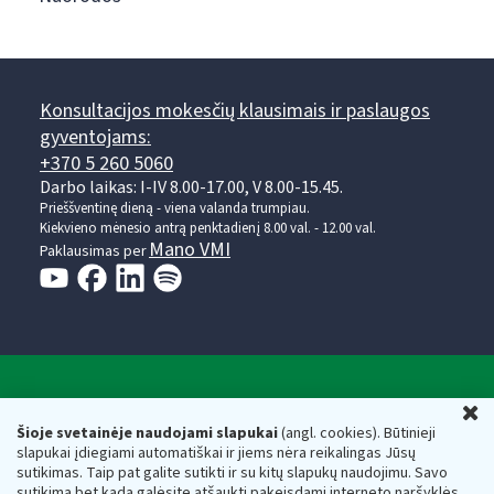
Konsultacijos mokesčių klausimais ir paslaugos
gyventojams:
+370 5 260 5060
Darbo laikas: I-IV 8.00-17.00, V 8.00-15.45.
Prieššventinę dieną - viena valanda trumpiau.
Kiekvieno mėnesio antrą penktadienį 8.00 val. - 12.00 val.
Mano VMI
Paklausimas per
Valstybinė mokesčių inspekcija prie Lietuvos
U
Respublikos finansų ministerijos
Šioje svetainėje naudojami slapukai
(angl. cookies). Būtinieji
slapukai įdiegiami automatiškai ir jiems nėra reikalingas Jūsų
Biudžetinė įstaiga. Juridinio asmens kodas — 188659752,
sutikimas. Taip pat galite sutikti ir su kitų slapukų naudojimu. Savo
adresas: Vasario 16-osios g. 14, 01107 Vilnius, Lietuva, el.paštas:
sutikimą bet kada galėsite atšaukti pakeisdami interneto naršyklės