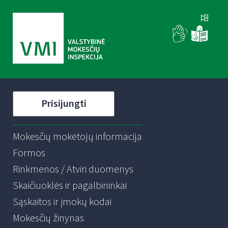
Prisijungti
Mokesčių mokėtojų informacija
Formos
Rinkmenos / Atviri duomenys
Skaičiuoklės ir pagalbininkai
Sąskaitos ir įmokų kodai
Mokesčių žinynas