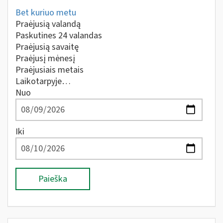
Bet kuriuo metu
Praėjusią valandą
Paskutines 24 valandas
Praėjusią savaitę
Praėjusį mėnesį
Praėjusiais metais
Laikotarpyje…
Nuo
Iki
Paieška