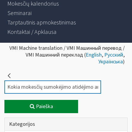
Mokesčių kalendorius
Seminarai
Tarptautinis apmokestinimas
Kontaktai / Apklausa
VMI Machine translation / VMI Машинный перевод /
VMI Машинний переклад (
English
,
Русский
,
Українська
)
Paieška
Kategorijos