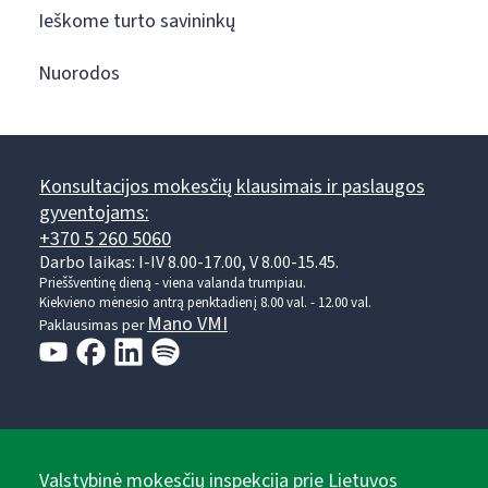
Ieškome turto savininkų
Nuorodos
Konsultacijos mokesčių klausimais ir paslaugos
gyventojams:
+370 5 260 5060
Darbo laikas: I-IV 8.00-17.00, V 8.00-15.45.
Prieššventinę dieną - viena valanda trumpiau.
Kiekvieno mėnesio antrą penktadienį 8.00 val. - 12.00 val.
Mano VMI
Paklausimas per
Valstybinė mokesčių inspekcija prie Lietuvos