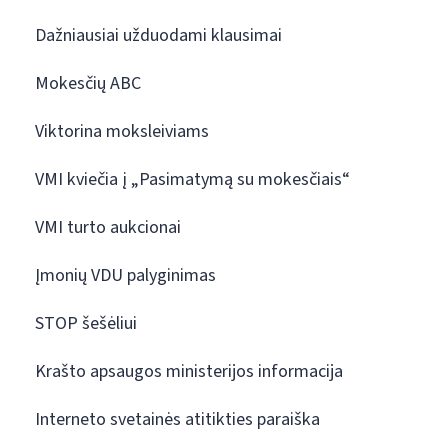
Dažniausiai užduodami klausimai
Mokesčių ABC
Viktorina moksleiviams
VMI kviečia į „Pasimatymą su mokesčiais“
VMI turto aukcionai
Įmonių VDU palyginimas
STOP šešėliui
Krašto apsaugos ministerijos informacija
Interneto svetainės atitikties paraiška