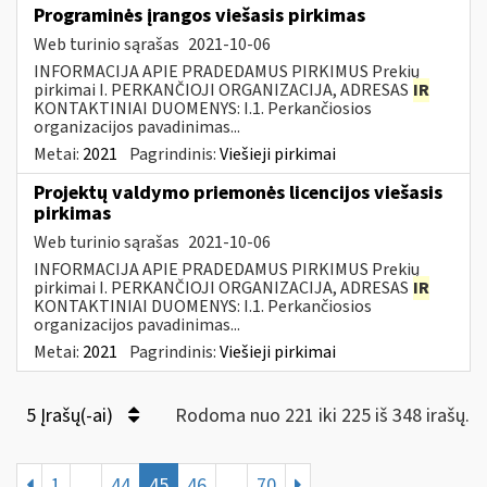
Programinės įrangos viešasis pirkimas
Web turinio sąrašas
2021-10-06
INFORMACIJA APIE PRADEDAMUS PIRKIMUS Prekių
pirkimai I. PERKANČIOJI ORGANIZACIJA, ADRESAS
IR
KONTAKTINIAI DUOMENYS: I.1. Perkančiosios
organizacijos pavadinimas...
Metai:
2021
Pagrindinis:
Viešieji pirkimai
Projektų valdymo priemonės licencijos viešasis
pirkimas
Web turinio sąrašas
2021-10-06
INFORMACIJA APIE PRADEDAMUS PIRKIMUS Prekių
pirkimai I. PERKANČIOJI ORGANIZACIJA, ADRESAS
IR
KONTAKTINIAI DUOMENYS: I.1. Perkančiosios
organizacijos pavadinimas...
Metai:
2021
Pagrindinis:
Viešieji pirkimai
5 Įrašų(-ai)
Rodoma nuo 221 iki 225 iš 348 irašų.
1
...
44
45
46
...
70