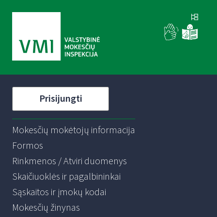
Prisijungti
Mokesčių mokėtojų informacija
Formos
Rinkmenos / Atviri duomenys
Skaičiuoklės ir pagalbininkai
Sąskaitos ir įmokų kodai
Mokesčių žinynas