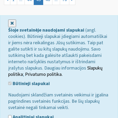
Uždaryti
Šioje svetainėje naudojami slapukai
(angl.
cookies). Būtinieji slapukai įdiegiami automatiškai
ir jiems nėra reikalingas Jūsų sutikimas. Taip pat
galite sutikti ir su kitų slapukų naudojimu. Savo
sutikimą bet kada galėsite atšaukti pakeisdami
interneto naršyklės nustatymus ir ištrindami
įrašytus slapukus. Daugiau informacijos
Slapukų
politika
;
Privatumo politika.
Būtinieji slapukai
Naudojami sklandžiam svetainės veikimui ir įgalina
pagrindines svetainės funkcijas. Be šių slapukų
svetainė negali tinkamai veikti.
Analitiniai slapukai