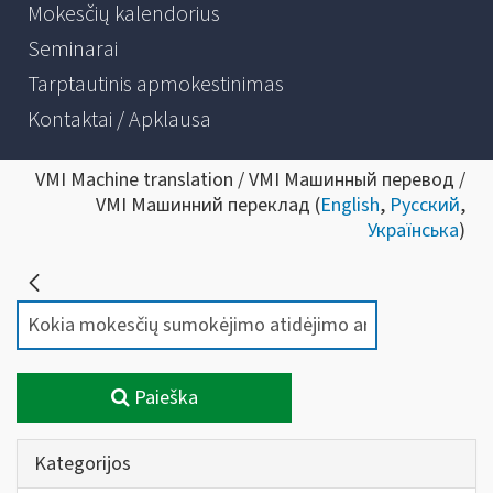
Mokesčių kalendorius
Seminarai
Tarptautinis apmokestinimas
Kontaktai / Apklausa
VMI Machine translation / VMI Машинный перевод /
VMI Машинний переклад (
English
,
Русский
,
Українська
)
Paieška
Kategorijos