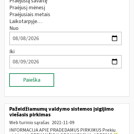
Praėjusią savaitę
Praėjusį mėnesį
Praėjusiais metais
Laikotarpyje…
Nuo
Iki
Paieška
Pažeidžiamumų valdymo sistemos įsigijimo
viešasis pirkimas
Web turinio sąrašas
2021-11-09
INFORMACIJA APIE PRADEDAMUS PIRKIMUS Prekių