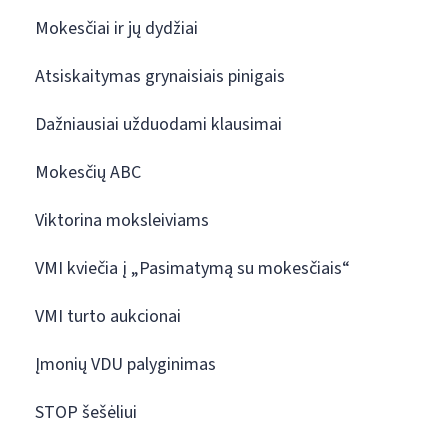
Mokesčiai ir jų dydžiai
Atsiskaitymas grynaisiais pinigais
Dažniausiai užduodami klausimai
Mokesčių ABC
Viktorina moksleiviams
VMI kviečia į „Pasimatymą su mokesčiais“
VMI turto aukcionai
Įmonių VDU palyginimas
STOP šešėliui