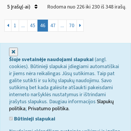
5 Įrašų(-ai)
Rodoma nuo 226 iki 230 iš 348 irašų.
1
...
45
46
47
...
70
Uždaryti
Šioje svetainėje naudojami slapukai
(angl.
cookies). Būtinieji slapukai įdiegiami automatiškai
ir jiems nėra reikalingas Jūsų sutikimas. Taip pat
galite sutikti ir su kitų slapukų naudojimu. Savo
sutikimą bet kada galėsite atšaukti pakeisdami
interneto naršyklės nustatymus ir ištrindami
įrašytus slapukus. Daugiau informacijos
Slapukų
politika
;
Privatumo politika.
Būtinieji slapukai