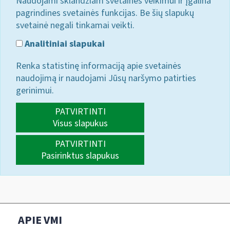
Naudojami sklandžiam svetainės veikimui ir įgalina
pagrindines svetainės funkcijas. Be šių slapukų
svetainė negali tinkamai veikti.
Analitiniai slapukai
Renka statistinę informaciją apie svetainės
naudojimą ir naudojami Jūsų naršymo patirties
gerinimui.
PATVIRTINTI
Visus slapukus
PATVIRTINTI
Pasirinktus slapukus
APIE VMI