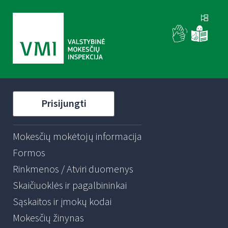
Prisijungti
Mokesčių mokėtojų informacija
Formos
Rinkmenos / Atviri duomenys
Skaičiuoklės ir pagalbininkai
Sąskaitos ir įmokų kodai
Mokesčių žinynas