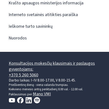
Krašto apsaugos ministerijos informacija
Interneto svetainės atitikties paraiška
Ieškome turto savininkų
Nuorodos
Konsultacijos mokesčių klausimais ir paslaugos
gyventojams:
+370 5 260 5060
Darbo laikas: I-IV 8.00-17.00, V 8.00-15.45.
Prieššventinę dieną - viena valanda trumpiau.
Kiekvieno mėnesio antrą penktadienį 8.00 val. - 12.00 val.
Mano VMI
Paklausimas per