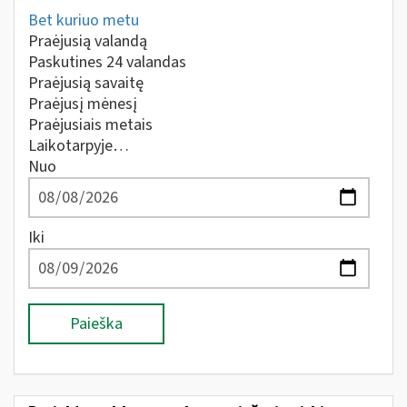
Bet kuriuo metu
Praėjusią valandą
Paskutines 24 valandas
Praėjusią savaitę
Praėjusį mėnesį
Praėjusiais metais
Laikotarpyje…
Nuo
Iki
Paieška