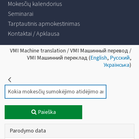
Mokesčių kalendorius
Seminarai
Tarptautinis apmokestinimas
Kontaktai / Apklausa
VMI Machine translation / VMI Машинный перевод /
VMI Машинний переклад (
English
,
Русский
,
Українська
)
Paieška
Parodymo data