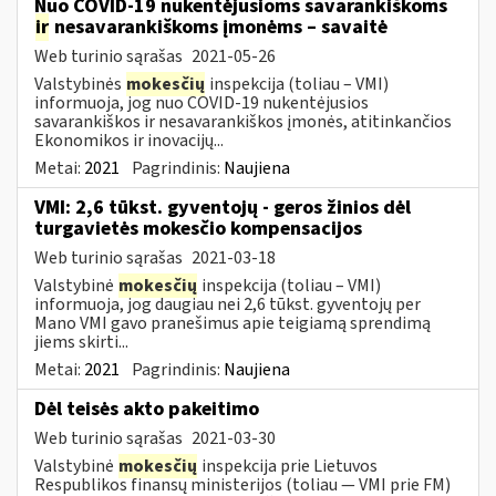
Nuo COVID-19 nukentėjusioms savarankiškoms
ir
nesavarankiškoms įmonėms – savaitė
Web turinio sąrašas
2021-05-26
Valstybinės
mokesčių
inspekcija (toliau – VMI)
informuoja, jog nuo COVID-19 nukentėjusios
savarankiškos ir nesavarankiškos įmonės, atitinkančios
Ekonomikos ir inovacijų...
Metai:
2021
Pagrindinis:
Naujiena
VMI: 2,6 tūkst. gyventojų - geros žinios dėl
turgavietės mokesčio kompensacijos
Web turinio sąrašas
2021-03-18
Valstybinė
mokesčių
inspekcija (toliau – VMI)
informuoja, jog daugiau nei 2,6 tūkst. gyventojų per
Mano VMI gavo pranešimus apie teigiamą sprendimą
jiems skirti...
Metai:
2021
Pagrindinis:
Naujiena
Dėl teisės akto pakeitimo
Web turinio sąrašas
2021-03-30
Valstybinė
mokesčių
inspekcija prie Lietuvos
Respublikos finansų ministerijos (toliau ― VMI prie FM)