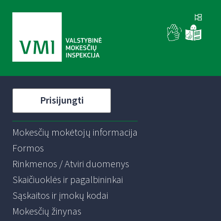
Prisijungti
Mokesčių mokėtojų informacija
Formos
Rinkmenos / Atviri duomenys
Skaičiuoklės ir pagalbininkai
Sąskaitos ir įmokų kodai
Mokesčių žinynas