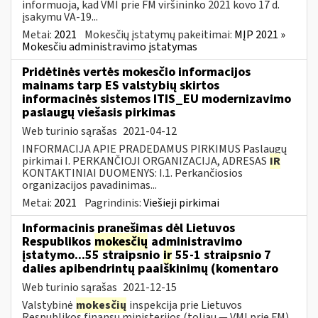
informuoja, kad VMI prie FM viršininko 2021 kovo 17 d.
įsakymu VA-19...
Metai:
2021
Mokesčių įstatymų pakeitimai:
MĮP 2021 »
Mokesčiu administravimo įstatymas
Pridėtinės vertės mokesčio informacijos
mainams tarp ES valstybių skirtos
informacinės sistemos ITIS_EU modernizavimo
paslaugų viešasis pirkimas
Web turinio sąrašas
2021-04-12
INFORMACIJA APIE PRADEDAMUS PIRKIMUS Paslaugų
pirkimai I. PERKANČIOJI ORGANIZACIJA, ADRESAS
IR
KONTAKTINIAI DUOMENYS: I.1. Perkančiosios
organizacijos pavadinimas...
Metai:
2021
Pagrindinis:
Viešieji pirkimai
Informacinis pranešimas dėl Lietuvos
Respublikos
mokesčių
administravimo
įstatymo...55 straipsnio
ir
55-1 straipsnio 7
dalies apibendrintų paaiškinimų (komentaro
Web turinio sąrašas
2021-12-15
Valstybinė
mokesčių
inspekcija prie Lietuvos
Respublikos finansų ministerijos (toliau — VMI prie FM),