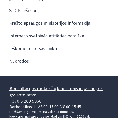
STOP šešėliui
Krašto apsaugos ministerijos informacija
Interneto svetainės atitikties paraiška
Ieškome turto savininkų
Nuorodos
Konsultacijos mokesčių klausimais ir paslaugos
gyventojams:
+370 5 260 5060
Darbo laikas: I-IV 8.00-17.00, V 8.00-15.45.
Prieššventinę dieną - viena valanda trumpiau.
Kiekvieno mėnesio antrą penktadienį 8.00 val. - 12.00 val.