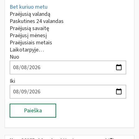
Bet kuriuo metu
Praėjusią valandą
Paskutines 24 valandas
Praėjusią savaitę
Praėjusį mėnesį
Praėjusiais metais
Laikotarpyje…
Nuo
Iki
Paieška