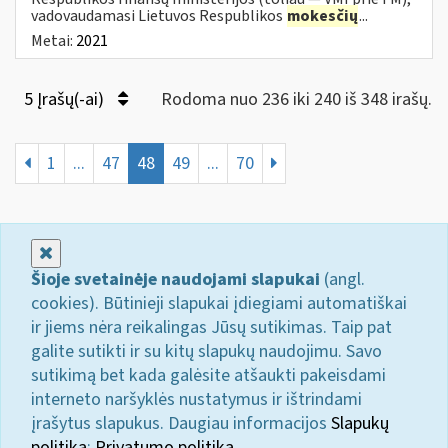
vadovaudamasi Lietuvos Respublikos
mokesčių
...
Metai:
2021
5 Įrašų(-ai)
Rodoma nuo 236 iki 240 iš 348 irašų.
1
...
47
48
49
...
70
Uždaryti
Šioje svetainėje naudojami slapukai
(angl.
cookies). Būtinieji slapukai įdiegiami automatiškai
ir jiems nėra reikalingas Jūsų sutikimas. Taip pat
galite sutikti ir su kitų slapukų naudojimu. Savo
sutikimą bet kada galėsite atšaukti pakeisdami
interneto naršyklės nustatymus ir ištrindami
įrašytus slapukus. Daugiau informacijos
Slapukų
politika
;
Privatumo politika.