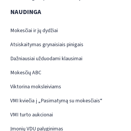
NAUDINGA
Mokesčiai ir jų dydžiai
Atsiskaitymas grynaisiais pinigais
Dažniausiai užduodami klausimai
Mokesčių ABC
Viktorina moksleiviams
VMI kviečia į „Pasimatymą su mokesčiais“
VMI turto aukcionai
Įmonių VDU palyginimas