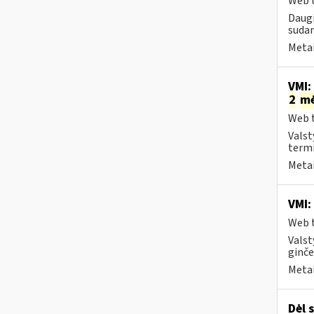
Web t
Daugi
sudar
Metai
VMI:
2
m
Web t
Valst
termi
Metai
VMI:
Web t
Valst
ginče
Metai
Dėl 