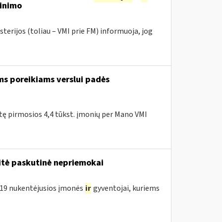
tinimo
terijos (toliau – VMI prie FM) informuoja, jog
ms poreikiams verslui padės
itę pirmosios 4,4 tūkst. įmonių per Mano VMI
tė paskutinė nepriemokai
D-19 nukentėjusios įmonės
ir
gyventojai, kuriems