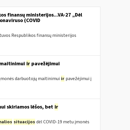
os finansų ministerijos...VA-27 „Dėl
onaviruso (COVID
etuvos Respublikos finansų ministerijos
ų maitinimui
ir
pavežėjimui
ol įmonės darbuotojų maitinimui
ir
pavežėjimui į
ui skiriamos lėšos, bet
ir
malios
situacijos
dėl COVID-19 metu įmonės