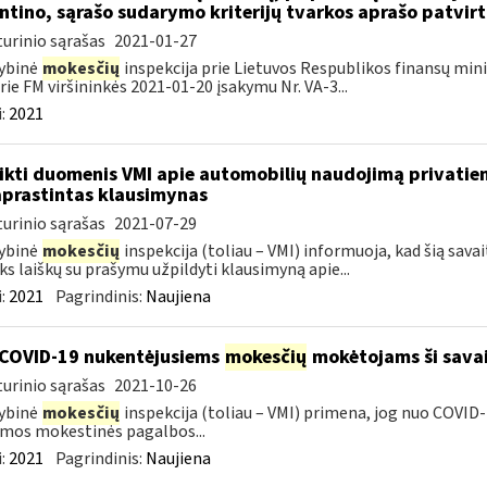
ntino, sąrašo sudarymo kriterijų tvarkos aprašo patvir
urinio sąrašas
2021-01-27
ybinė
mokesčių
inspekcija prie Lietuvos Respublikos finansų minis
rie FM viršininkės 2021-01-20 įsakymu Nr. VA-3...
:
2021
ikti duomenis VMI apie automobilių naudojimą privatie
prastintas klausimynas
urinio sąrašas
2021-07-29
ybinė
mokesčių
inspekcija (toliau – VMI) informuoja, kad šią sava
ks laiškų su prašymu užpildyti klausimyną apie...
:
2021
Pagrindinis:
Naujiena
COVID-19 nukentėjusiems
mokesčių
mokėtojams ši savai
urinio sąrašas
2021-10-26
ybinė
mokesčių
inspekcija (toliau – VMI) primena, jog nuo COVI
mos mokestinės pagalbos...
:
2021
Pagrindinis:
Naujiena