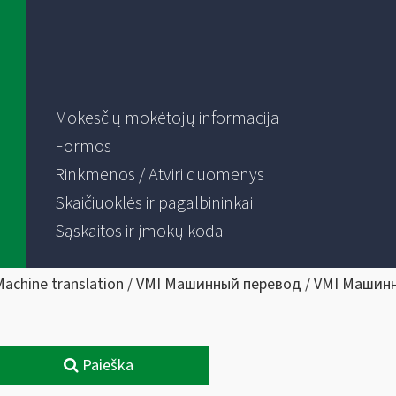
Mokesčių mokėtojų informacija
Formos
Rinkmenos / Atviri duomenys
Skaičiuoklės ir pagalbininkai
Sąskaitos ir įmokų kodai
Machine translation / VMI Машинный перевод / VMI Машин
Paieška