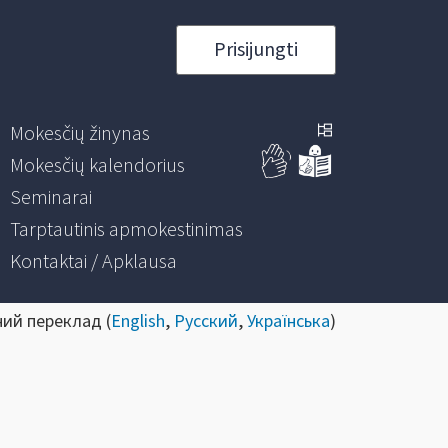
Prisijungti
Mokesčių žinynas
Mokesčių kalendorius
Seminarai
Tarptautinis apmokestinimas
Kontaktai / Apklausa
ний переклад (
English
,
Русский
,
Українська
)