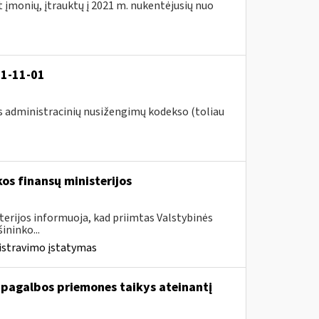
t įmonių, įtrauktų į 2021 m. nukentėjusių nuo
21-11-01
s administracinių nusižengimų kodekso (toliau
os finansų ministerijos
terijos informuoja, kad priimtas Valstybinės
ininko...
istravimo įstatymas
 pagalbos priemones taikys ateinantį