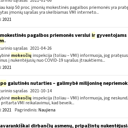
urinio sąrašas
2021-01-06
au kaip 50 proc. įmonių mokestinės pagalbos priemonės yra prat
ytas įmonių sąrašas yra skelbiamas VMI interneto...
:
2021
 mokestinės pagalbos priemonės verslui
ir
gyventojams pr
ėn
.
urinio sąrašas
2021-04-26
ybinė
mokesčių
inspekcija (toliau – VMI) informuoja, jog pratę
nus į nukentėjusių nuo COVID-19 sąrašus įtrauktiems...
:
2021
po
galutinės nutarties – galimybė milijoninę nepriemoką
urinio sąrašas
2021-10-14
ybinė
mokesčių
inspekcija (toliau – VMI) informuoja, jog nesku
 pritarta VMI reikalavimui, kad beveik...
:
2021
Pagrindinis:
Naujiena
savarankiškai dirbančių asmenų, pripažintų nukentėjusi