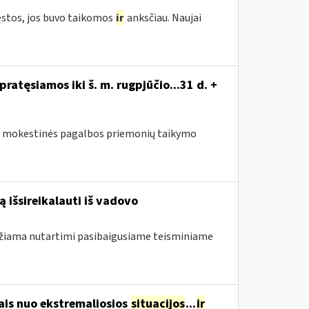
ęstos, jos buvo taikomos
ir
anksčiau. Naujai
atęsiamos iki š. m. rugpjūčio...31 d. +
sus mokestinės pagalbos priemonių taikymo
 išsireikalauti iš vadovo
ndžiama nutartimi pasibaigusiame teisminiame
ais nuo ekstremaliosios
situacijos
...
ir