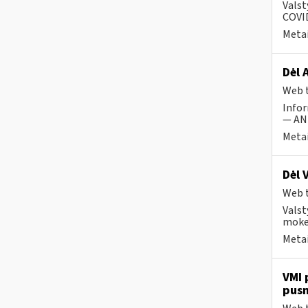
Valst
COVID
Metai
Dėl 
Web t
Infor
— ANK
Metai
Dėl 
Web t
Valst
mokes
Metai
VMI 
pus