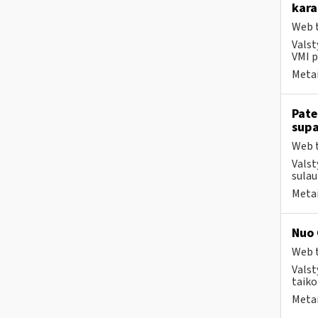
kara
Web t
Valst
VMI p
Metai
Pate
supa
Web t
Valst
sulau
Metai
Nuo 
Web t
Valst
taiko
Metai