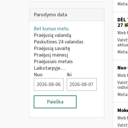
Metai
Parodymo data
DĖL 
27
I
Bet kuriuo metu
Web t
Praėjusią valandą
Valst
Paskutines 24 valandas
aktus
Praėjusią savaitę
Metai
Praėjusį mėnesį
Praėjusiais metais
Nuo 
Laikotarpyje…
Nuo
Iki
Web t
Valst
indivi
Metai
Paieška
Moke
Web t
Valst