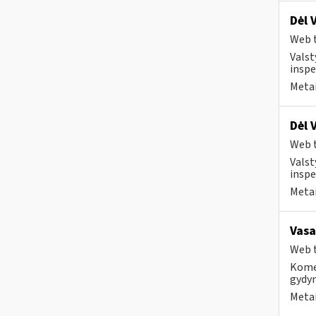
Dėl 
Web t
Valst
inspe
Metai
Dėl 
Web t
Valst
inspe
Metai
Vasa
Web t
Komer
gydy
Metai