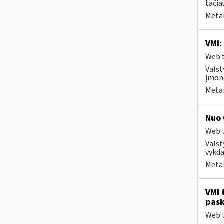
tačia
Metai
VMI:
Web t
Valst
įmonė
Metai
Nuo 
Web t
Valst
vykda
Metai
VMI 
pask
Web t