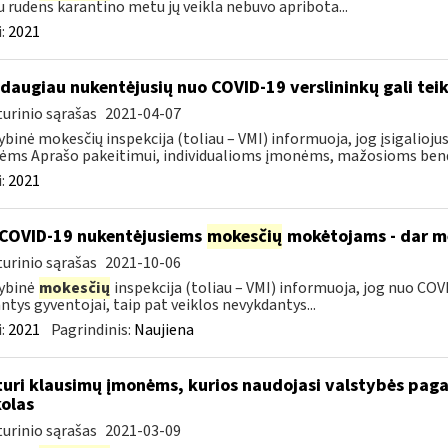
u rudens karantino metu jų veikla nebuvo apribota...
:
2021
 daugiau nukentėjusių nuo COVID-19 verslininkų gali teik
urinio sąrašas
2021-04-07
ybinė mokesčių inspekcija (toliau – VMI) informuoja, jog įsigalioj
ms Aprašo pakeitimui, individualioms įmonėms, mažosioms bendr
:
2021
COVID-19 nukentėjusiems
mokesčių
mokėtojams - dar mė
urinio sąrašas
2021-10-06
ybinė
mokesčių
inspekcija (toliau – VMI) informuoja, jog nuo COVI
ntys gyventojai, taip pat veiklos nevykdantys...
:
2021
Pagrindinis:
Naujiena
turi klausimų įmonėms, kurios naudojasi valstybės paga
olas
urinio sąrašas
2021-03-09