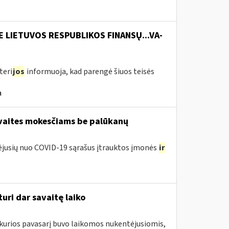
E LIETUVOS RESPUBLIKOS FINANSŲ...VA-
teri
jos
informuoja, kad parengė šiuos teisės
a
avaites mokesčiams be palūkanų
tėjusių nuo COVID-19 sąrašus įtrauktos įmonės
ir
uri dar savaitę laiko
 kurios pavasarį buvo laikomos nukentėjusiomis,