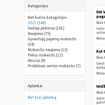
Kategorijos
Dėl 
paga
Bet kurios kategorijos
2021
(348)
Web t
Viešieji pirkimai
(101)
Infor
virši
Naujiena
(75)
Metai
Gyventojų pajamų mokestis
(24)
Mokesčio naujiena
(12)
Kol 
Pelno mokestis
(12)
Web t
Akcizai
(9)
Valst
Pridėtinės vertės mokestis
(7)
darbą
Metai
Aplankai
leid
Web t
Bet kurį aplanką
Valst
patirt