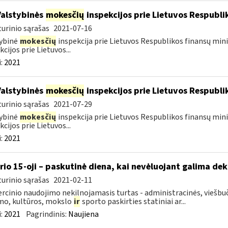
Valstybinės
mokesčių
inspekcijos prie Lietuvos Respublik
urinio sąrašas
2021-07-16
ybinė
mokesčių
inspekcija prie Lietuvos Respublikos finansų mini
kcijos prie Lietuvos...
:
2021
Valstybinės
mokesčių
inspekcijos prie Lietuvos Respublik
urinio sąrašas
2021-07-29
ybinė
mokesčių
inspekcija prie Lietuvos Respublikos finansų mini
kcijos prie Lietuvos...
:
2021
rio 15-oji – paskutinė diena, kai nevėluojant galima dek
urinio sąrašas
2021-02-11
cinio naudojimo nekilnojamasis turtas - administracinės, viešbuč
mo, kultūros, mokslo
ir
sporto paskirties statiniai ar...
:
2021
Pagrindinis:
Naujiena