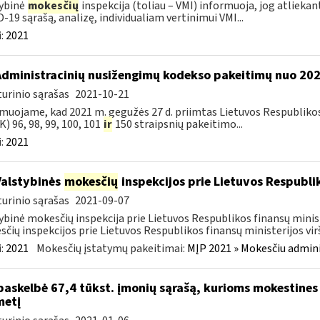
ybinė
mokesčių
inspekcija (toliau – VMI) informuoja, jog atliekan
-19 sąrašą, analizę, individualiam vertinimui VMI...
:
2021
Administracinių nusižengimų kodekso pakeitimų nuo 20
urinio sąrašas
2021-10-21
muojame, kad 2021 m. gegužės 27 d. priimtas Lietuvos Respubliko
) 96, 98, 99, 100, 101
ir
150 straipsnių pakeitimo...
:
2021
Valstybinės
mokesčių
inspekcijos prie Lietuvos Respublik
urinio sąrašas
2021-09-07
ybinė mokesčių inspekcija prie Lietuvos Respublikos finansų minis
čių inspekcijos prie Lietuvos Respublikos finansų ministerijos virš
:
2021
Mokesčių įstatymų pakeitimai:
MĮP 2021 » Mokesčiu admin
paskelbė 67,4 tūkst. įmonių sąrašą, kurioms mokestines
metį