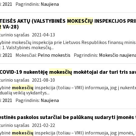
:
2021
Pagrindinis:
Naujiena
TEISĖS AKTŲ (VALSTYBINĖS
MOKESČIŲ
INSPEKCIJOS PRI
R
VA-28)
urinio sąrašas
2021-04-13
ybinė mokesčių inspekcija prie Lietuvos Respublikos finansų minis
: 1. Valstybinės mokesčių...
:
2021
Mokesčiai:
Pelno mokestis
Pagrindinis:
Mokesčio naujien
COVID-19 nukentėję
mokesčių
mokėtojai dar turi tris s
urinio sąrašas
2021-08-10
ybinė
mokesčių
inspekcija (toliau – VMI) informuoja, jog į nuken
dualią veiklą vykdantys...
:
2021
Pagrindinis:
Naujiena
stinės paskolos sutarčiai be palūkanų sudaryti įmonės t
urinio sąrašas
2021-02-22
ybinė
mokesčių
inspekcija (toliau – VMI) informuoja, jog įmonės,