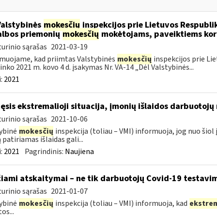
Valstybinės
mokesčių
inspekcijos prie Lietuvos Respublik
lbos priemonių
mokesčių
mokėtojams, paveiktiems kor
urinio sąrašas
2021-03-19
muojame, kad priimtas Valstybinės
mokesčių
inspekcijos prie Li
ninko 2021 m. kovo 4 d. įsakymas Nr. VA-14 „Dėl Valstybinės...
:
2021
tęsis ekstremalioji situacija, įmonių išlaidos darbuotoj
urinio sąrašas
2021-10-06
ybinė
mokesčių
inspekcija (toliau – VMI) informuoja, jog nuo ši
 patiriamas išlaidas gali...
:
2021
Pagrindinis:
Naujiena
žiami atskaitymai – ne tik darbuotojų Covid-19 testavim
urinio sąrašas
2021-01-07
ybinė
mokesčių
inspekcija (toliau – VMI) informuoja, kad
ekstre
os...