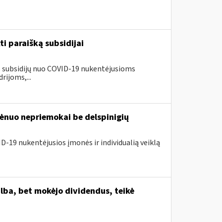
ti paraišką subsidijai
us subsidijų nuo COVID-19 nukentėjusioms
ijoms,...
nuo nepriemokai be delspinigių
D-19 nukentėjusios įmonės ir individualią veiklą
lba, bet mokėjo dividendus, teikė