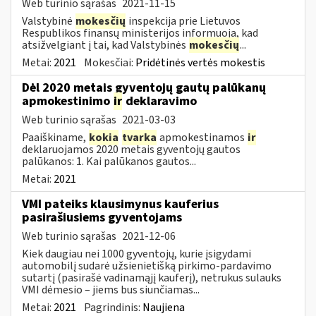
Web turinio sąrašas
2021-11-15
Valstybinė
mokesčių
inspekcija prie Lietuvos
Respublikos finansų ministerijos informuoja, kad
atsižvelgiant į tai, kad Valstybinės
mokesčių
...
Metai:
2021
Mokesčiai:
Pridėtinės vertės mokestis
Dėl 2020 metais gyventojų gautų palūkanų
apmokestinimo
ir
deklaravimo
Web turinio sąrašas
2021-03-03
Paaiškiname,
kokia
tvarka
apmokestinamos
ir
deklaruojamos 2020 metais gyventojų gautos
palūkanos: 1. Kai palūkanos gautos...
Metai:
2021
VMI pateiks klausimynus kauferius
pasirašiusiems gyventojams
Web turinio sąrašas
2021-12-06
Kiek daugiau nei 1000 gyventojų, kurie įsigydami
automobilį sudarė užsienietišką pirkimo-pardavimo
sutartį (pasirašė vadinamąjį kauferį), netrukus sulauks
VMI dėmesio – jiems bus siunčiamas...
Metai:
2021
Pagrindinis:
Naujiena