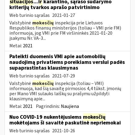
situacijos
...
ir
karantino, sąrašo sudarymo
kriterijų tvarkos aprašo patvirtinimo
Web turinio sąrašas
2021-01-27
Valstybinė
mokesčių
inspekcija prie Lietuvos
Respublikos finansų ministerijos (toliau – VMI prie FM)
informuoja, jog VMI prie FM viršininkės 2021-01-20
įsakymu Nr. VA-3...
Metai:
2021
Pateikti duomenis VMI apie automobilių
naudojimą privatiems poreikiams verslui padės
supaprastintas klausimynas
Web turinio sąrašas
2021-07-29
Valstybinė
mokesčių
inspekcija (toliau – VMI)
informuoja, kad šią savaitę pirmosios 4,4 tūkst. įmonių
per Mano VMI sulauks laiškų su prašymu užpildyti
klausimyną apie...
Metai:
2021
Pagrindinis:
Naujiena
Nuo COVID-19 nukentėjusiems
mokesčių
mokėtojams ši savaitė paskutinė nepriemokai
Web turinio sąrašas
2021-10-26