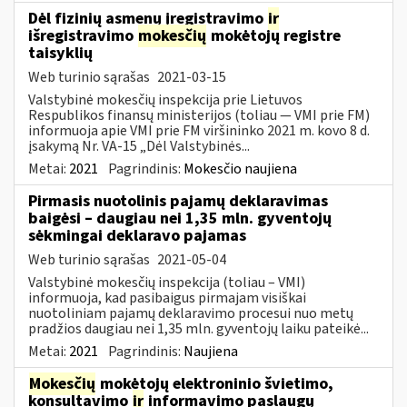
Dėl fizinių asmenų įregistravimo
ir
išregistravimo
mokesčių
mokėtojų registre
taisyklių
Web turinio sąrašas
2021-03-15
Valstybinė mokesčių inspekcija prie Lietuvos
Respublikos finansų ministerijos (toliau ― VMI prie FM)
informuoja apie VMI prie FM viršininko 2021 m. kovo 8 d.
įsakymą Nr. VA-15 „Dėl Valstybinės...
Metai:
2021
Pagrindinis:
Mokesčio naujiena
Pirmasis nuotolinis pajamų deklaravimas
baigėsi – daugiau nei 1,35 mln. gyventojų
sėkmingai deklaravo pajamas
Web turinio sąrašas
2021-05-04
Valstybinė mokesčių inspekcija (toliau – VMI)
informuoja, kad pasibaigus pirmajam visiškai
nuotoliniam pajamų deklaravimo procesui nuo metų
pradžios daugiau nei 1,35 mln. gyventojų laiku pateikė...
Metai:
2021
Pagrindinis:
Naujiena
Mokesčių
mokėtojų elektroninio švietimo,
konsultavimo
ir
informavimo paslaugų