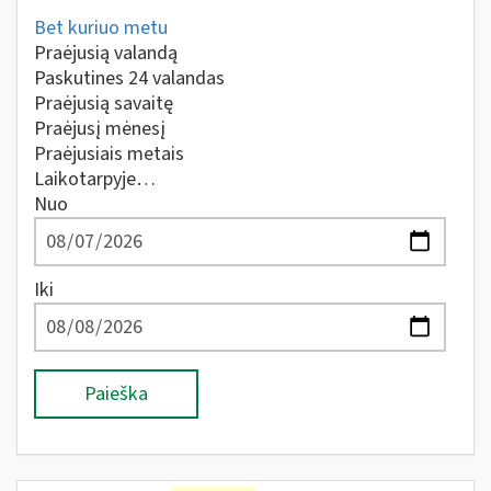
Bet kuriuo metu
Praėjusią valandą
Paskutines 24 valandas
Praėjusią savaitę
Praėjusį mėnesį
Praėjusiais metais
Laikotarpyje…
Nuo
Iki
Paieška