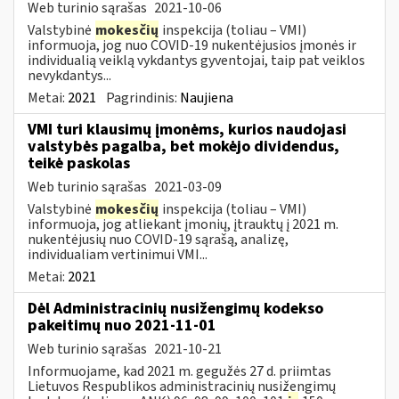
Web turinio sąrašas
2021-10-06
Valstybinė
mokesčių
inspekcija (toliau – VMI)
informuoja, jog nuo COVID-19 nukentėjusios įmonės ir
individualią veiklą vykdantys gyventojai, taip pat veiklos
nevykdantys...
Metai:
2021
Pagrindinis:
Naujiena
VMI turi klausimų įmonėms, kurios naudojasi
valstybės pagalba, bet mokėjo dividendus,
teikė paskolas
Web turinio sąrašas
2021-03-09
Valstybinė
mokesčių
inspekcija (toliau – VMI)
informuoja, jog atliekant įmonių, įtrauktų į 2021 m.
nukentėjusių nuo COVID-19 sąrašą, analizę,
individualiam vertinimui VMI...
Metai:
2021
Dėl Administracinių nusižengimų kodekso
pakeitimų nuo 2021-11-01
Web turinio sąrašas
2021-10-21
Informuojame, kad 2021 m. gegužės 27 d. priimtas
Lietuvos Respublikos administracinių nusižengimų