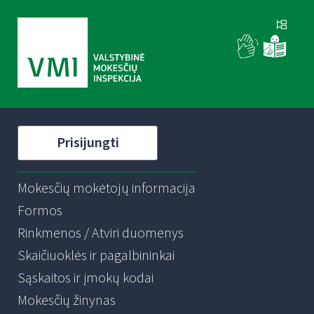
Prisijungti
Mokesčių mokėtojų informacija
Formos
Rinkmenos / Atviri duomenys
Skaičiuoklės ir pagalbininkai
Sąskaitos ir įmokų kodai
Mokesčių žinynas