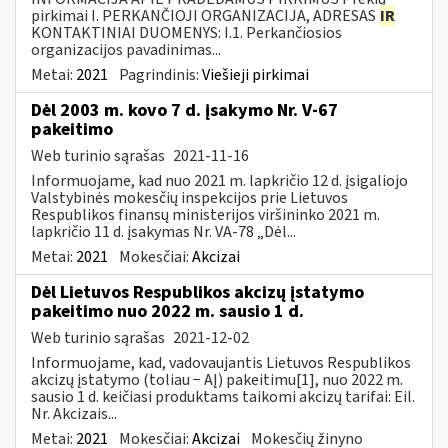
pirkimai I. PERKANČIOJI ORGANIZACIJA, ADRESAS
IR
KONTAKTINIAI DUOMENYS: I.1. Perkančiosios
organizacijos pavadinimas...
Metai:
2021
Pagrindinis:
Viešieji pirkimai
Dėl 2003 m. kovo 7 d. įsakymo Nr. V-67
pakeitimo
Web turinio sąrašas
2021-11-16
Informuojame, kad nuo 2021 m. lapkričio 12 d. įsigaliojo
Valstybinės mokesčių inspekcijos prie Lietuvos
Respublikos finansų ministerijos viršininko 2021 m.
lapkričio 11 d. įsakymas Nr. VA-78 „Dėl...
Metai:
2021
Mokesčiai:
Akcizai
Dėl Lietuvos Respublikos akcizų įstatymo
pakeitimo nuo 2022 m. sausio 1 d.
Web turinio sąrašas
2021-12-02
Informuojame, kad, vadovaujantis Lietuvos Respublikos
akcizų įstatymo (toliau − AĮ) pakeitimu[1], nuo 2022 m.
sausio 1 d. keičiasi produktams taikomi akcizų tarifai: Eil.
Nr. Akcizais...
Metai:
2021
Mokesčiai:
Akcizai
Mokesčių žinyno