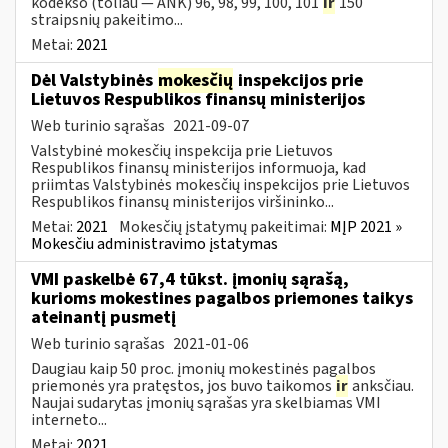
kodekso (toliau — ANK) 96, 98, 99, 100, 101
ir
150
straipsnių pakeitimo...
Metai:
2021
Dėl Valstybinės
mokesčių
inspekcijos prie
Lietuvos Respublikos finansų ministerijos
Web turinio sąrašas
2021-09-07
Valstybinė mokesčių inspekcija prie Lietuvos
Respublikos finansų ministerijos informuoja, kad
priimtas Valstybinės mokesčių inspekcijos prie Lietuvos
Respublikos finansų ministerijos viršininko...
Metai:
2021
Mokesčių įstatymų pakeitimai:
MĮP 2021 »
Mokesčiu administravimo įstatymas
VMI paskelbė 67,4 tūkst. įmonių sąrašą,
kurioms mokestines pagalbos priemones taikys
ateinantį pusmetį
Web turinio sąrašas
2021-01-06
Daugiau kaip 50 proc. įmonių mokestinės pagalbos
priemonės yra pratęstos, jos buvo taikomos
ir
anksčiau.
Naujai sudarytas įmonių sąrašas yra skelbiamas VMI
interneto...
Metai:
2021