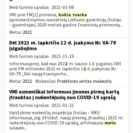
Web turinio sąrašas
2021-03-08
VMI prie FM[1] primena,
kokia
tvarka
apmokestinamos nuolatinių Lietuvos gyventojų (toliau
– gyventojas) 2020 metais gautos finansinių priemonių...
Metai:
2021
Dėl 2021 m. lapkričio 12 d. įsakymo Nr. VA-79
įsigaliojimo
Web turinio sąrašas
2021-11-19
Informuojame, kad nuo 202
2
m. sausio 1 d. įsigalios VMI
prie FM viršininko 2021 m. lapkričio 1
2
d. įsakymas Nr.
VA-79 „Dėl naują transporto...
Metai:
2021
Mokesčiai:
Pridėtinės vertės mokestis
VMI asmeniškai informuos įmones pirmą kartą
įtrauktas į nukentėjusių nuo COVID-19 sąrašą
Web turinio sąrašas
2021-01-21
Valstybinė mokesčių inspekcija (toliau – VMI)
informuoja, jog 34 tūkst. naujų įmonių, įtrauktų į 2021 m.
nukentėjusių nuo COVID-19 sąrašą, artimiausiu
metu
sulauks...