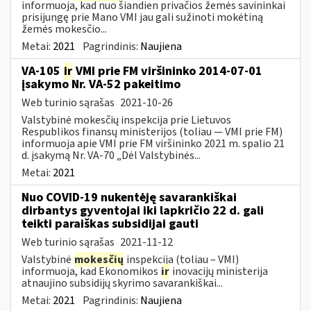
informuoja, kad nuo šiandien privačios žemės savininkai
prisijungę prie Mano VMI jau gali sužinoti mokėtiną
žemės mokesčio...
Metai:
2021
Pagrindinis:
Naujiena
VA-105
ir
VMI prie FM viršininko 2014-07-01
įsakymo Nr. VA-52 pakeitimo
Web turinio sąrašas
2021-10-26
Valstybinė mokesčių inspekcija prie Lietuvos
Respublikos finansų ministerijos (toliau ― VMI prie FM)
informuoja apie VMI prie FM viršininko 2021 m. spalio 21
d. įsakymą Nr. VA-70 „Dėl Valstybinės...
Metai:
2021
Nuo COVID-19 nukentėję savarankiškai
dirbantys gyventojai iki lapkričio 22 d. gali
teikti paraiškas subsidijai gauti
Web turinio sąrašas
2021-11-12
Valstybinė
mokesčių
inspekcija (toliau – VMI)
informuoja, kad Ekonomikos
ir
inovacijų ministerija
atnaujino subsidijų skyrimo savarankiškai...
Metai:
2021
Pagrindinis:
Naujiena