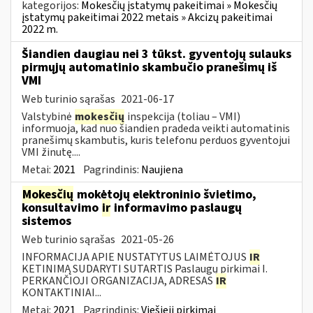
kategorijos:
Mokesčių įstatymų pakeitimai » Mokesčių
įstatymų pakeitimai 2022 metais » Akcizų pakeitimai
2022 m.
Šiandien daugiau nei 3 tūkst. gyventojų sulauks
pirmųjų automatinio skambučio pranešimų iš
VMI
Web turinio sąrašas
2021-06-17
Valstybinė
mokesčių
inspekcija (toliau – VMI)
informuoja, kad nuo šiandien pradeda veikti automatinis
pranešimų skambutis, kuris telefonu perduos gyventojui
VMI žinutę....
Metai:
2021
Pagrindinis:
Naujiena
Mokesčių
mokėtojų elektroninio švietimo,
konsultavimo
ir
informavimo paslaugų
sistemos
Web turinio sąrašas
2021-05-26
INFORMACIJA APIE NUSTATYTUS LAIMĖTOJUS
IR
KETINIMĄ SUDARYTI SUTARTIS Paslaugų pirkimai I.
PERKANČIOJI ORGANIZACIJA, ADRESAS
IR
KONTAKTINIAI...
Metai:
2021
Pagrindinis:
Viešieji pirkimai