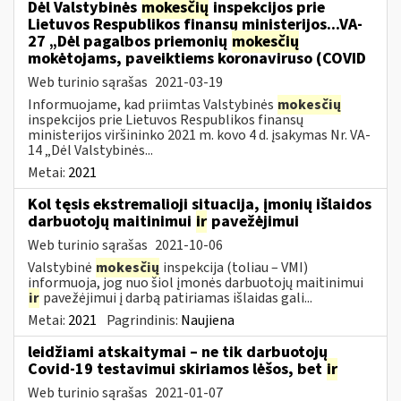
Dėl Valstybinės
mokesčių
inspekcijos prie
Lietuvos Respublikos finansų ministerijos...VA-
27 „Dėl pagalbos priemonių
mokesčių
mokėtojams, paveiktiems koronaviruso (COVID
Web turinio sąrašas
2021-03-19
Informuojame, kad priimtas Valstybinės
mokesčių
inspekcijos prie Lietuvos Respublikos finansų
ministerijos viršininko 2021 m. kovo 4 d. įsakymas Nr. VA-
14 „Dėl Valstybinės...
Metai:
2021
Kol tęsis ekstremalioji situacija, įmonių išlaidos
darbuotojų maitinimui
ir
pavežėjimui
Web turinio sąrašas
2021-10-06
Valstybinė
mokesčių
inspekcija (toliau – VMI)
informuoja, jog nuo šiol įmonės darbuotojų maitinimui
ir
pavežėjimui į darbą patiriamas išlaidas gali...
Metai:
2021
Pagrindinis:
Naujiena
leidžiami atskaitymai – ne tik darbuotojų
Covid-19 testavimui skiriamos lėšos, bet
ir
Web turinio sąrašas
2021-01-07