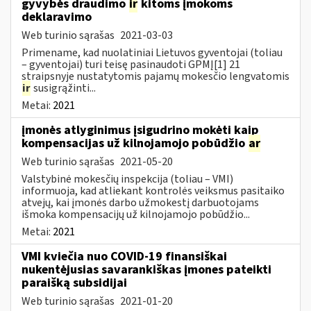
gyvybės draudimo
ir
kitoms įmokoms
deklaravimo
Web turinio sąrašas
2021-03-03
Primename, kad nuolatiniai Lietuvos gyventojai (toliau
– gyventojai) turi teisę pasinaudoti GPMĮ[1] 21
straipsnyje nustatytomis pajamų mokesčio lengvatomis
ir
susigrąžinti...
Metai:
2021
įmonės atlyginimus įsigudrino mokėti kaip
kompensacijas už kilnojamojo pobūdžio
ar
Web turinio sąrašas
2021-05-20
Valstybinė mokesčių inspekcija (toliau – VMI)
informuoja, kad atliekant kontrolės veiksmus pasitaiko
atvejų, kai įmonės darbo užmokestį darbuotojams
išmoka kompensacijų už kilnojamojo pobūdžio...
Metai:
2021
VMI kviečia nuo COVID-19 finansiškai
nukentėjusias savarankiškas įmones pateikti
paraišką subsidijai
Web turinio sąrašas
2021-01-20