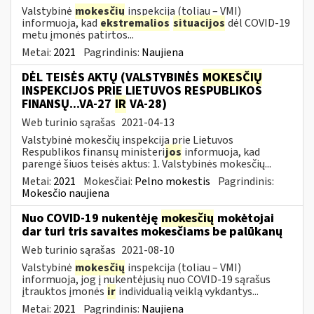
Valstybinė
mokesčių
inspekcija (toliau – VMI)
informuoja, kad
ekstremalios
situacijos
dėl COVID-19
metu įmonės patirtos...
Metai:
2021
Pagrindinis:
Naujiena
DĖL TEISĖS AKTŲ (VALSTYBINĖS
MOKESČIŲ
INSPEKCIJOS PRIE LIETUVOS RESPUBLIKOS
FINANSŲ...VA-27
IR
VA-28)
Web turinio sąrašas
2021-04-13
Valstybinė mokesčių inspekcija prie Lietuvos
Respublikos finansų ministeri
jos
informuoja, kad
parengė šiuos teisės aktus: 1. Valstybinės mokesčių...
Metai:
2021
Mokesčiai:
Pelno mokestis
Pagrindinis:
Mokesčio naujiena
Nuo COVID-19 nukentėję
mokesčių
mokėtojai
dar turi tris savaites mokesčiams be palūkanų
Web turinio sąrašas
2021-08-10
Valstybinė
mokesčių
inspekcija (toliau – VMI)
informuoja, jog į nukentėjusių nuo COVID-19 sąrašus
įtrauktos įmonės
ir
individualią veiklą vykdantys...
Metai:
2021
Pagrindinis:
Naujiena