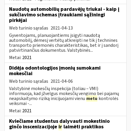
Naudotų automobilių pardavėjų triukai - kaip į
sukčiavimo schemas įtraukiami sąžiningi
pirkėjai
Web turinio sąrašas
2021-04-13
Gyventojams, planuojantiems įsigyti naudotą
automobilį, dėmesį vertėtų atkreipti ne tik į technines
transporto priemonės charakteristikas, bet ir į sandorį
patvirtinančius dokumentus. Valstybinės...
Metai:
2021
Didėja odontologijos įmonių sumokami
mokesčiai
Web turinio sąrašas
2021-04-06
Valstybinė mokesčių inspekcija (toliau – VMI)
informuoja, kad įžvelgus mokesčių vengimo bei pajamų
neapskaitymo riziką inicijuojami vienu
metu
kontrolės
veiksmai -...
Metai:
2021
Kviečiame studentus dalyvauti mokestinio
ginčo inscenizacijoje
ir
laimėti praktikos