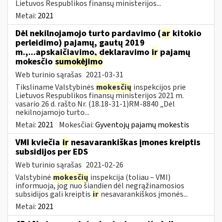
Lietuvos Respublikos finansų ministerijos...
Metai:
2021
Dėl nekilnojamojo turto pardavimo (
ar
kitokio
perleidimo) pajamų, gautų 2019
m.,...apskaičiavimo, deklaravimo
ir
pajamų
mokesčio
sumokėjimo
Web turinio sąrašas
2021-03-31
Tiksliname Valstybinės
mokesčių
inspekcijos prie
Lietuvos Respublikos finansų ministerijos 2021 m.
vasario 26 d. rašto Nr. (18.18-31-1)RM-8840 „Dėl
nekilnojamojo turto...
Metai:
2021
Mokesčiai:
Gyventojų pajamų mokestis
VMI kviečia
ir
nesavarankiškas įmones kreiptis
subsidijos per EDS
Web turinio sąrašas
2021-02-26
Valstybinė
mokesčių
inspekcija (toliau – VMI)
informuoja, jog nuo šiandien dėl negrąžinamosios
subsidijos gali kreiptis
ir
nesavarankiškos įmonės...
Metai:
2021