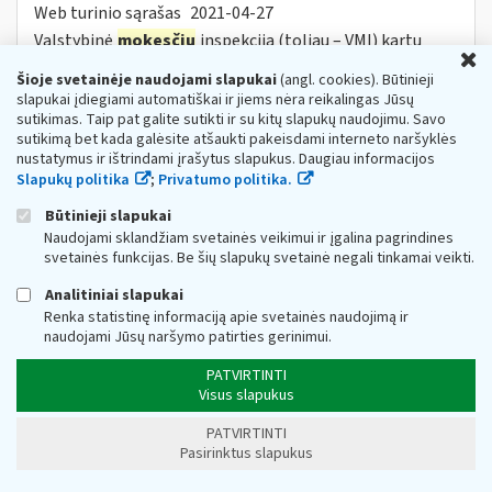
Web turinio sąrašas
2021-04-27
Valstybinė
mokesčių
inspekcija (toliau – VMI) kartu
U
Verslo konsultacijų bendrovė „PwC“
ir
Mokestinių ginčų
komisija kviečia visus teisės...
Šioje svetainėje naudojami slapukai
(angl. cookies). Būtinieji
slapukai įdiegiami automatiškai ir jiems nėra reikalingas Jūsų
Metai:
2021
Pagrindinis:
Naujiena
sutikimas. Taip pat galite sutikti ir su kitų slapukų naudojimu. Savo
sutikimą bet kada galėsite atšaukti pakeisdami interneto naršyklės
Birželis – paskutinis mėnuo kadaise
nustatymus ir ištrindami įrašytus slapukus. Daugiau informacijos
pamirštiems mokesčiams be delspinigių
Slapukų politika
;
Privatumo politika.
sumokėti
Web turinio sąrašas
2021-06-10
Būtinieji slapukai
Naudojami sklandžiam svetainės veikimui ir įgalina pagrindines
Valstybinės mokesčių inspekcija (toliau – VMI)
svetainės funkcijas. Be šių slapukų svetainė negali tinkamai veikti.
informuoja, kad birželio 30 d. baigiasi terminas iki kurio
mokesčių mokėtojai, kurie 2019 m. pasinaudojo
Analitiniai slapukai
vienintele galimybe atsiskleisti...
Renka statistinę informaciją apie svetainės naudojimą ir
Metai:
2021
naudojami Jūsų naršymo patirties gerinimui.
VMI jau nuo liepos
mėn
. pradėjo i.ŽUR sistemos
PATVIRTINTI
mokymus turgaviečių prekybininkams
Visus slapukus
Web turinio sąrašas
2021-07-07
PATVIRTINTI
Valstybinė
mokesčių
inspekcija (toliau – VMI)
Pasirinktus slapukus
informuoja, kad, siekiant užtikrinti sklandų turgaviečių ir
viešų prekybos vietų prekybininkų mėsa, paukštiena ir