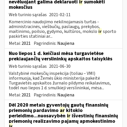
nevėluojant galima deklaruoti
ir
sumokėti
mokesčius
Web turinio sąrašas
2021-02-11
Komercinio naudojimo nekilnojamasis turtas -
administracinės, viešbučių, paslaugų, prekybos,
maitinimo, poilsio, gydymo, kultūros, mokslo
ir
sporto
paskirties statiniai ar...
Metai:
2021
Pagrindinis:
Naujiena
Nuo liepos 1 d. keičiasi mėsa turgavietėse
prekiaujančių verslininkų apskaitos taisyklės
Web turinio sąrašas
2021-06-30
Valstybinė mokesčių inspekcija (toliau – VMI)
informuoja, kad Žemės ūkio ministerija pakeitė
Turgavietės apskaitos žurnalo pildymo reikalavimus,
todėl nuo liepos 1 d. smulkieji verslininkai, mėsa...
Metai:
2021
Pagrindinis:
Naujiena
Dėl 2020 metais gyventojų gautų finansinių
priemonių pardavimo
ar
kitokio
perleidimo...nuosavybėn
ir
išvestinių finansinių
priemonių realizavimo pajamų apmokestinimo
ir