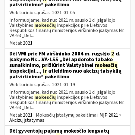
patvirtinimo“ pakeitimo
Web turinio sąrašas
2021-01-05
Informuojame, kad nuo 2021 m. sausio 1 d. įsigaliojo
Valstybinės
mokesčių
inspekcijos prie Lietuvos
Respublikos finansų ministerijos viršininko įsakymas Nr.
VA-93 „Dėl...
Metai:
2021
Dėl VMI prie FM viršininko 2004 m. rugsėjo
2
d.
įsakymo Nr....VA-155 „Dėl apdoroto tabako
sunaikinimo, prižiūrint Valstybinei
mokesčių
inspekcijai...,
ir
atleidimo nuo akcizų taisyklių
patvirtinimo“ pakeitimo
Web turinio sąrašas
2021-01-19
Informuojame, kad nuo 2021 m. sausio 1 d. įsigaliojo
Valstybinės
mokesčių
inspekcijos prie Lietuvos
Respublikos finansų ministerijos viršininko įsakymas Nr.
VA-93 „Dėl...
Metai:
2021
Mokesčių įstatymų pakeitimai:
MĮP 2021 »
Akcizų įstatymas
Dėl gyventojų pajamų mokesčio lengvatų