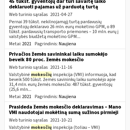
45 tūkst. gyventojų dar turi savaitę laiko
deklaruoti pajamas už parduotą turtą
Web turinio sąrašas
2021-04-27
Pernai 39 tūkst. nekilnojamąjį turtą pardavusių
gyventojų deklaravo 26 mln. eurų mokėtino GPM, o 89
tūkst. pardavusių transporto priemones – 10 mln. eurų į
valstybės biudžetą mokėtino GPM....
Metai:
2021
Pagrindinis:
Naujiena
Privačios žemės savininkai laiku sumokėjo
beveik 80 proc. žemės mokesčio
Web turinio sąrašas
2021-11-16
Valstybinė
mokesčių
inspekcija (VMI) informuoja, kad
beveik 500 tūkst. žemės savininkų laiku sumokėjo apie
31,4 mln. eurų žemės mokesčio: 487 tūkst. gyventojų
(25,6 mln....
Metai:
2021
Pagrindinis:
Naujiena
Prasideda žemės mokesčio deklaravimas – Mano
VMI naudotojai mokėtiną sumą sužinos pirmieji
Web turinio sąrašas
2021-10-21
Valstybinė
mokesčių
inspekcija (toliau – VMI)