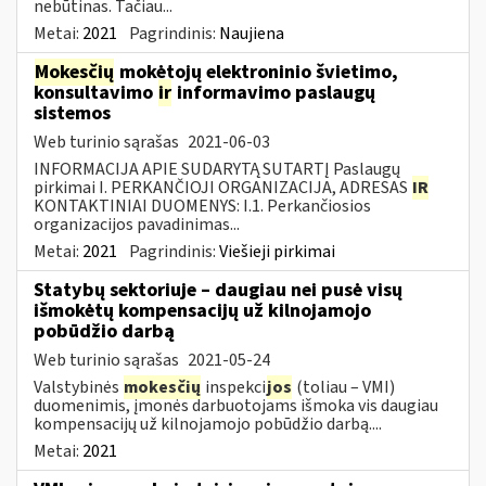
nebūtinas. Tačiau...
Metai:
2021
Pagrindinis:
Naujiena
Mokesčių
mokėtojų elektroninio švietimo,
konsultavimo
ir
informavimo paslaugų
sistemos
Web turinio sąrašas
2021-06-03
INFORMACIJA APIE SUDARYTĄ SUTARTĮ Paslaugų
pirkimai I. PERKANČIOJI ORGANIZACIJA, ADRESAS
IR
KONTAKTINIAI DUOMENYS: I.1. Perkančiosios
organizacijos pavadinimas...
Metai:
2021
Pagrindinis:
Viešieji pirkimai
Statybų sektoriuje – daugiau nei pusė visų
išmokėtų kompensacijų už kilnojamojo
pobūdžio darbą
Web turinio sąrašas
2021-05-24
Valstybinės
mokesčių
inspekci
jos
(toliau – VMI)
duomenimis, įmonės darbuotojams išmoka vis daugiau
kompensacijų už kilnojamojo pobūdžio darbą....
Metai:
2021