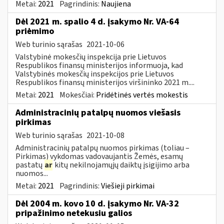
Metai:
2021
Pagrindinis:
Naujiena
Dėl 2021 m. spalio 4 d. įsakymo Nr. VA-64
priėmimo
Web turinio sąrašas
2021-10-06
Valstybinė mokesčių inspekcija prie Lietuvos
Respublikos finansų ministerijos informuoja, kad
Valstybinės mokesčių inspekcijos prie Lietuvos
Respublikos finansų ministerijos viršininko 2021 m....
Metai:
2021
Mokesčiai:
Pridėtinės vertės mokestis
Administracinių patalpų nuomos viešasis
pirkimas
Web turinio sąrašas
2021-10-08
Administracinių patalpų nuomos pirkimas (toliau –
Pirkimas) vykdomas vadovaujantis Žemės, esamų
pastatų
ar
kitų nekilnojamųjų daiktų įsigijimo arba
nuomos...
Metai:
2021
Pagrindinis:
Viešieji pirkimai
Dėl 2004 m. kovo 10 d. įsakymo Nr. VA-32
pripažinimo netekusiu galios