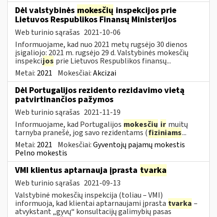
Dėl valstybinės
mokesčių
inspekcijos prie
Lietuvos Respublikos Finansų Ministerijos
Web turinio sąrašas
2021-10-06
Informuojame, kad nuo 2021 metų rugsėjo 30 dienos
įsigaliojo: 2021 m. rugsėjo 29 d. Valstybinės mokesčių
inspekci
jos
prie Lietuvos Respublikos finansų...
Metai:
2021
Mokesčiai:
Akcizai
Dėl Portugalijos rezidento rezidavimo vietą
patvirtinančios pažymos
Web turinio sąrašas
2021-11-19
Informuojame, kad Portugalijos
mokesčių
ir
muitų
tarnyba pranešė, jog savo rezidentams (
fiziniams
...
Metai:
2021
Mokesčiai:
Gyventojų pajamų mokestis
Pelno mokestis
VMI klientus aptarnauja įprasta
tvarka
Web turinio sąrašas
2021-09-13
Valstybinė mokesčių inspekcija (toliau – VMI)
informuoja, kad klientai aptarnaujami įprasta
tvarka
–
atvykstant „gyvų“ konsultacijų galimybių pasas