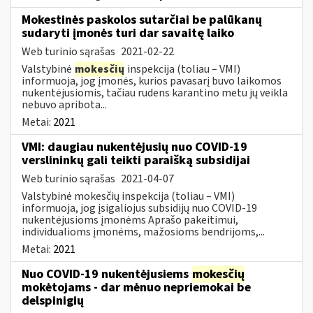
Mokestinės paskolos sutarčiai be palūkanų
sudaryti įmonės turi dar savaitę laiko
Web turinio sąrašas
2021-02-22
Valstybinė
mokesčių
inspekcija (toliau – VMI)
informuoja, jog įmonės, kurios pavasarį buvo laikomos
nukentėjusiomis, tačiau rudens karantino metu jų veikla
nebuvo apribota...
Metai:
2021
VMI: daugiau nukentėjusių nuo COVID-19
verslininkų gali teikti paraišką subsidijai
Web turinio sąrašas
2021-04-07
Valstybinė mokesčių inspekcija (toliau – VMI)
informuoja, jog įsigaliojus subsidijų nuo COVID-19
nukentėjusioms įmonėms Aprašo pakeitimui,
individualioms įmonėms, mažosioms bendrijoms,...
Metai:
2021
Nuo COVID-19 nukentėjusiems
mokesčių
mokėtojams - dar mėnuo nepriemokai be
delspinigių