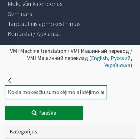
Mokesčių kalendorius
Seminarai
Tarptautinis apmokestinimas
Kontaktai / Apklausa
VMI Machine translation / VMI Машинный перевод /
VMI Машинний переклад (
English
,
Русский
,
Українська
)
Paieška
Kategorijos