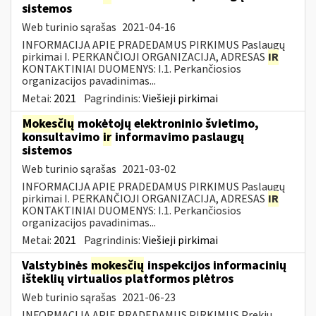
sistemos
Web turinio sąrašas
2021-04-16
INFORMACIJA APIE PRADEDAMUS PIRKIMUS Paslaugų
pirkimai I. PERKANČIOJI ORGANIZACIJA, ADRESAS
IR
KONTAKTINIAI DUOMENYS: I.1. Perkančiosios
organizacijos pavadinimas...
Metai:
2021
Pagrindinis:
Viešieji pirkimai
Mokesčių
mokėtojų elektroninio švietimo,
konsultavimo
ir
informavimo paslaugų
sistemos
Web turinio sąrašas
2021-03-02
INFORMACIJA APIE PRADEDAMUS PIRKIMUS Paslaugų
pirkimai I. PERKANČIOJI ORGANIZACIJA, ADRESAS
IR
KONTAKTINIAI DUOMENYS: I.1. Perkančiosios
organizacijos pavadinimas...
Metai:
2021
Pagrindinis:
Viešieji pirkimai
Valstybinės
mokesčių
inspekcijos informacinių
išteklių virtualios platformos plėtros
Web turinio sąrašas
2021-06-23
INFORMACIJA APIE PRADEDAMUS PIRKIMUS Prekių