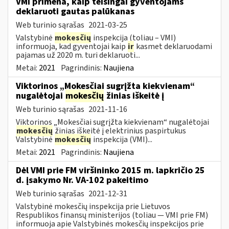
VMI primena, kaip teisingai gyventojams
deklaruoti gautas palūkanas
Web turinio sąrašas
2021-03-25
Valstybinė
mokesčių
inspekcija (toliau – VMI)
informuoja, kad gyventojai kaip
ir
kasmet deklaruodami
pajamas už 2020 m. turi deklaruoti...
Metai:
2021
Pagrindinis:
Naujiena
Viktorinos „Mokesčiai sugrįžta kiekvienam“
nugalėtojai
mokesčių
žinias iškeitė į
Web turinio sąrašas
2021-11-16
Viktorinos „Mokesčiai sugrįžta kiekvienam“ nugalėtojai
mokesčių
žinias iškeitė į elektrinius paspirtukus
Valstybinė
mokesčių
inspekcija (VMI)...
Metai:
2021
Pagrindinis:
Naujiena
Dėl VMI prie FM viršininko 2015 m. lapkričio 25
d. įsakymo Nr. VA-102 pakeitimo
Web turinio sąrašas
2021-12-31
Valstybinė mokesčių inspekcija prie Lietuvos
Respublikos finansų ministerijos (toliau ― VMI prie FM)
informuoja apie Valstybinės mokesčių inspekcijos prie