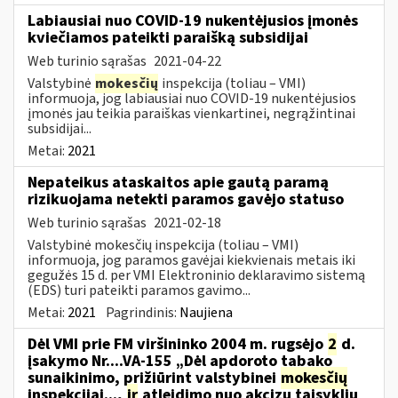
Labiausiai nuo COVID-19 nukentėjusios įmonės
kviečiamos pateikti paraišką subsidijai
Web turinio sąrašas
2021-04-22
Valstybinė
mokesčių
inspekcija (toliau – VMI)
informuoja, jog labiausiai nuo COVID-19 nukentėjusios
įmonės jau teikia paraiškas vienkartinei, negrąžintinai
subsidijai...
Metai:
2021
Nepateikus ataskaitos apie gautą paramą
rizikuojama netekti paramos gavėjo statuso
Web turinio sąrašas
2021-02-18
Valstybinė mokesčių inspekcija (toliau – VMI)
informuoja, jog paramos gavėjai kiekvienais metais iki
gegužės 15 d. per VMI Elektroninio deklaravimo sistemą
(EDS) turi pateikti paramos gavimo...
Metai:
2021
Pagrindinis:
Naujiena
Dėl VMI prie FM viršininko 2004 m. rugsėjo
2
d.
įsakymo Nr....VA-155 „Dėl apdoroto tabako
sunaikinimo, prižiūrint valstybinei
mokesčių
inspekcijai...,
ir
atleidimo nuo akcizų taisyklių