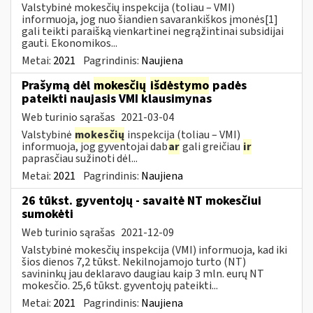
Valstybinė mokesčių inspekcija (toliau – VMI)
informuoja, jog nuo šiandien savarankiškos įmonės[1]
gali teikti paraišką vienkartinei negrąžintinai subsidijai
gauti. Ekonomikos...
Metai:
2021
Pagrindinis:
Naujiena
Prašymą dėl
mokesčių
išdėstymo
padės
pateikti naujasis VMI klausimynas
Web turinio sąrašas
2021-03-04
Valstybinė
mokesčių
inspekcija (toliau – VMI)
informuoja, jog gyventojai dab
ar
gali greičiau
ir
paprasčiau sužinoti dėl...
Metai:
2021
Pagrindinis:
Naujiena
26 tūkst. gyventojų - savaitė NT mokesčiui
sumokėti
Web turinio sąrašas
2021-12-09
Valstybinė mokesčių inspekcija (VMI) informuoja, kad iki
šios dienos 7,2 tūkst. Nekilnojamojo turto (NT)
savininkų jau deklaravo daugiau kaip 3 mln. eurų NT
mokesčio. 25,6 tūkst. gyventojų pateikti...
Metai:
2021
Pagrindinis:
Naujiena