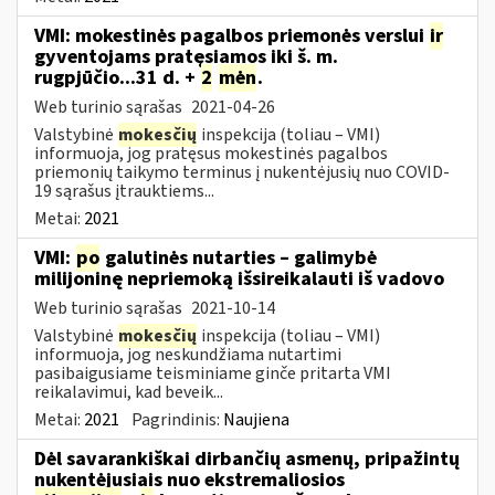
VMI: mokestinės pagalbos priemonės verslui
ir
gyventojams pratęsiamos iki š. m.
rugpjūčio...31 d. +
2
mėn
.
Web turinio sąrašas
2021-04-26
Valstybinė
mokesčių
inspekcija (toliau – VMI)
informuoja, jog pratęsus mokestinės pagalbos
priemonių taikymo terminus į nukentėjusių nuo COVID-
19 sąrašus įtrauktiems...
Metai:
2021
VMI:
po
galutinės nutarties – galimybė
milijoninę nepriemoką išsireikalauti iš vadovo
Web turinio sąrašas
2021-10-14
Valstybinė
mokesčių
inspekcija (toliau – VMI)
informuoja, jog neskundžiama nutartimi
pasibaigusiame teisminiame ginče pritarta VMI
reikalavimui, kad beveik...
Metai:
2021
Pagrindinis:
Naujiena
Dėl savarankiškai dirbančių asmenų, pripažintų
nukentėjusiais nuo ekstremaliosios