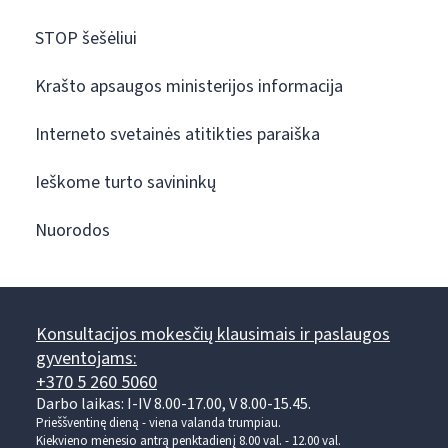
STOP šešėliui
Krašto apsaugos ministerijos informacija
Interneto svetainės atitikties paraiška
Ieškome turto savininkų
Nuorodos
Konsultacijos mokesčių klausimais ir paslaugos
gyventojams:
+370 5 260 5060
Darbo laikas: I-IV 8.00-17.00, V 8.00-15.45.
Prieššventinę dieną - viena valanda trumpiau.
Kiekvieno mėnesio antrą penktadienį 8.00 val. - 12.00 val.