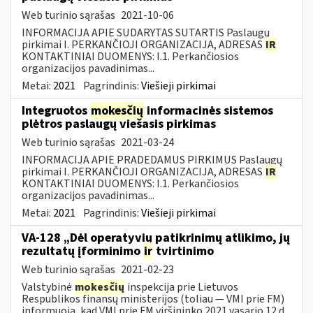
Web turinio sąrašas
2021-10-06
INFORMACIJA APIE SUDARYTAS SUTARTIS Paslaugų
pirkimai I. PERKANČIOJI ORGANIZACIJA, ADRESAS
IR
KONTAKTINIAI DUOMENYS: I.1. Perkančiosios
organizacijos pavadinimas...
Metai:
2021
Pagrindinis:
Viešieji pirkimai
Integruotos
mokesčių
informacinės sistemos
plėtros paslaugų viešasis pirkimas
Web turinio sąrašas
2021-03-24
INFORMACIJA APIE PRADEDAMUS PIRKIMUS Paslaugų
pirkimai I. PERKANČIOJI ORGANIZACIJA, ADRESAS
IR
KONTAKTINIAI DUOMENYS: I.1. Perkančiosios
organizacijos pavadinimas...
Metai:
2021
Pagrindinis:
Viešieji pirkimai
VA-128 „Dėl operatyvių patikrinimų atlikimo, jų
rezultatų įforminimo
ir
tvirtinimo
Web turinio sąrašas
2021-02-23
Valstybinė
mokesčių
inspekcija prie Lietuvos
Respublikos finansų ministerijos (toliau ― VMI prie FM)
informuoja, kad VMI prie FM viršininko 2021 vasario 12 d.