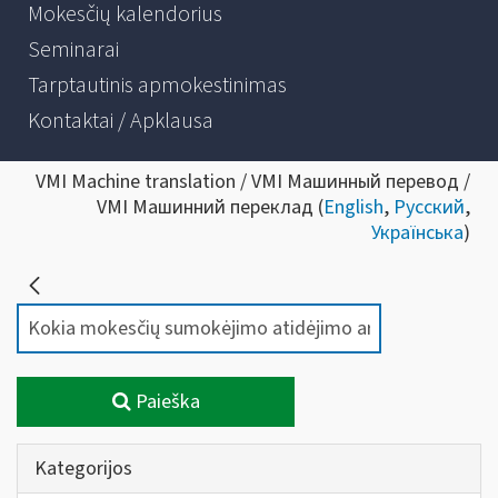
Mokesčių kalendorius
Seminarai
Tarptautinis apmokestinimas
Kontaktai / Apklausa
VMI Machine translation / VMI Машинный перевод /
VMI Машинний переклад (
English
,
Русский
,
Українська
)
Paieška
Kategorijos