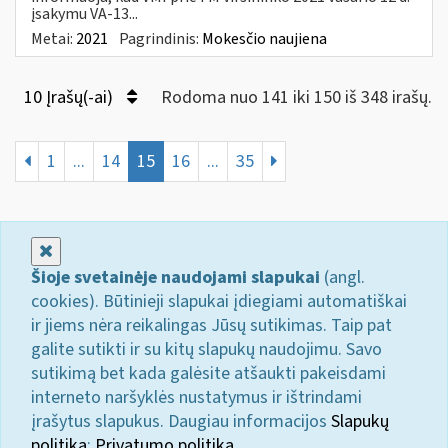
įsakymu VA-13...
Metai:
2021
Pagrindinis:
Mokesčio naujiena
10 Įrašų(-ai)
Rodoma nuo 141 iki 150 iš 348 irašų.
1
...
14
15
16
...
35
Uždaryti
Šioje svetainėje naudojami slapukai
(angl.
cookies). Būtinieji slapukai įdiegiami automatiškai
ir jiems nėra reikalingas Jūsų sutikimas. Taip pat
galite sutikti ir su kitų slapukų naudojimu. Savo
sutikimą bet kada galėsite atšaukti pakeisdami
interneto naršyklės nustatymus ir ištrindami
įrašytus slapukus. Daugiau informacijos
Slapukų
politika
;
Privatumo politika.