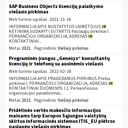
SAP Business Objects licencijų palaikymo
viešasis pirkimas
Web turinio sąrašas
2021-11-16
INFORMACIJA APIE NUSTATYTUS LAIMĖTOJUS
IR
KETINIMĄ SUDARYTI SUTARTIS Paslaugų pirkimai I.
PERKANČIOJI ORGANIZACIJA, ADRESAS
IR
KONTAKTINIAI...
Metai:
2021
Pagrindinis:
Viešieji pirkimai
Programinės įrangos „Genesys“ konsultantų
licencijų
ir
telefonų su ausinėmis viešasis
Web turinio sąrašas
2021-02-18
INFORMACIJA APIE PRADEDAMUS PIRKIMUS Prekių
pirkimai I. PERKANČIOJI ORGANIZACIJA, ADRESAS
IR
KONTAKTINIAI DUOMENYS: I.1. Perkančiosios
organizacijos pavadinimas...
Metai:
2021
Pagrindinis:
Viešieji pirkimai
Pridėtinės vertės mokesčio informacijos
mainams tarp Europos Sąjungos valstybių
skirtos informacinės sistemos ITIS_EU plėtros
paslaugų viešasis pirkimas