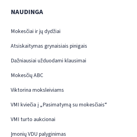
NAUDINGA
Mokesčiai ir jų dydžiai
Atsiskaitymas grynaisiais pinigais
Dažniausiai užduodami klausimai
Mokesčių ABC
Viktorina moksleiviams
VMI kviečia į „Pasimatymą su mokesčiais“
VMI turto aukcionai
Įmonių VDU palyginimas