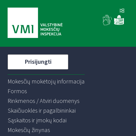
Prisijungti
Mokesčių mokėtojų informacija
Formos
Rinkmenos / Atviri duomenys
Skaičiuoklės ir pagalbininkai
Sąskaitos ir įmokų kodai
Mokesčių žinynas