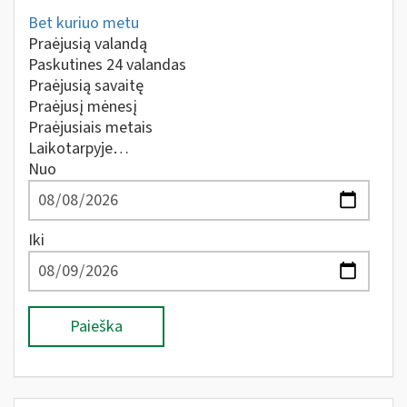
Bet kuriuo metu
Praėjusią valandą
Paskutines 24 valandas
Praėjusią savaitę
Praėjusį mėnesį
Praėjusiais metais
Laikotarpyje…
Nuo
Iki
Paieška