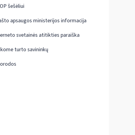
OP šešėliui
ašto apsaugos ministerijos informacija
terneto svetainės atitikties paraiška
škome turto savininkų
orodos