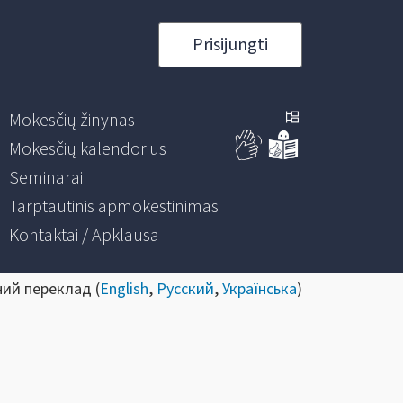
Prisijungti
Mokesčių žinynas
Mokesčių kalendorius
Seminarai
Tarptautinis apmokestinimas
Kontaktai / Apklausa
ний переклад (
English
,
Русский
,
Українська
)