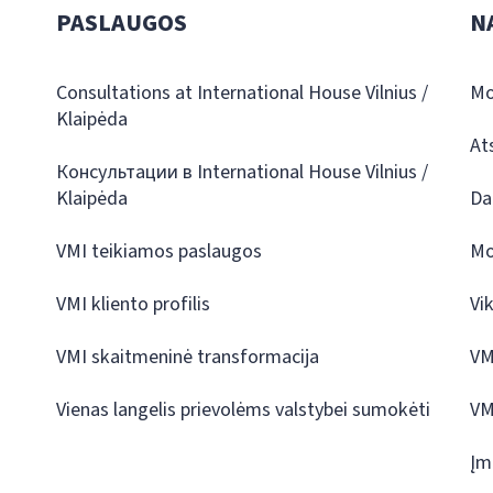
PASLAUGOS
N
Consultations at International House Vilnius /
Mo
Klaipėda
At
Консультации в International House Vilnius /
Klaipėda
Da
VMI teikiamos paslaugos
Mo
VMI kliento profilis
Vi
VMI skaitmeninė transformacija
VM
Vienas langelis prievolėms valstybei sumokėti
VM
Įm