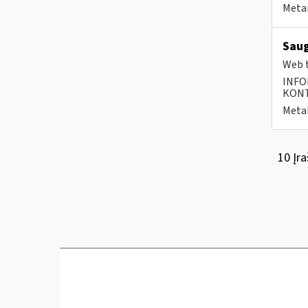
Metai
Saug
Web t
INFO
KONTA
Metai
10 Įra