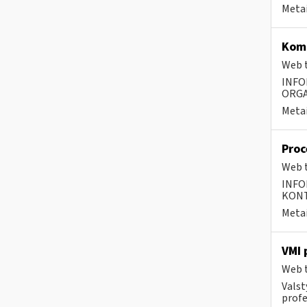
Metai
Komp
Web t
INFO
ORGA
Metai
Proc
Web t
INFO
KONTA
Metai
VMI 
Web t
Valst
profe