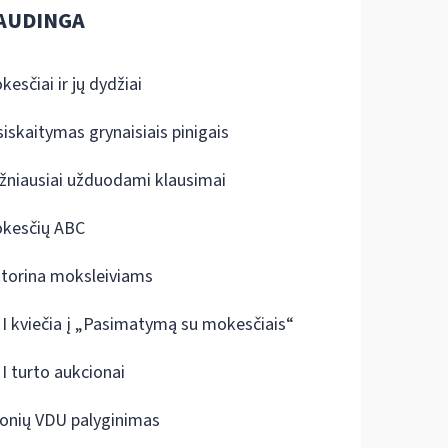
AUDINGA
kesčiai ir jų dydžiai
siskaitymas grynaisiais pinigais
žniausiai užduodami klausimai
kesčių ABC
ktorina moksleiviams
I kviečia į „Pasimatymą su mokesčiais“
I turto aukcionai
onių VDU palyginimas