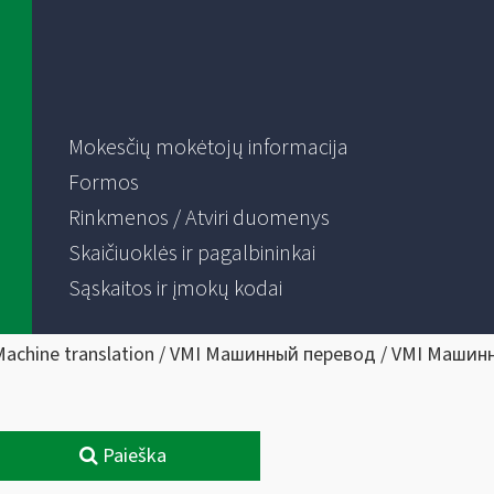
Mokesčių mokėtojų informacija
Formos
Rinkmenos / Atviri duomenys
Skaičiuoklės ir pagalbininkai
Sąskaitos ir įmokų kodai
Machine translation / VMI Машинный перевод / VMI Машин
Paieška