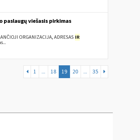
 paslaugų viešasis pirkimas
KANČIOJI ORGANIZACIJA, ADRESAS
IR
...
1
...
18
19
20
...
35