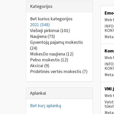
Kategorijos
Emoc
Bet kurios kategorijos
Web t
2021
(348)
INFO
Viešieji pirkimai
(101)
KONTA
Naujiena
(75)
Metai
Gyventojų pajamų mokestis
(24)
Kom
Mokesčio naujiena
(12)
Web t
Pelno mokestis
(12)
INFO
Akcizai
(9)
KONTA
Pridėtinės vertės mokestis
(7)
Metai
VMI 
Aplankai
Web t
Valst
Bet kurį aplanką
tūkst
Metai