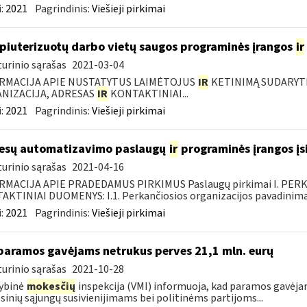
:
2021
Pagrindinis:
Viešieji pirkimai
iuterizuotų darbo vietų saugos programinės įrangos
ir
urinio sąrašas
2021-03-04
RMACIJA APIE NUSTATYTUS LAIMĖTOJUS
IR
KETINIMĄ SUDARYTI 
NIZACIJA, ADRESAS
IR
KONTAKTINIAI...
:
2021
Pagrindinis:
Viešieji pirkimai
esų automatizavimo paslaugų
ir
programinės įrangos įsi
urinio sąrašas
2021-04-16
RMACIJA APIE PRADEDAMUS PIRKIMUS Paslaugų pirkimai I. PER
KTINIAI DUOMENYS: I.1. Perkančiosios organizacijos pavadinimas
:
2021
Pagrindinis:
Viešieji pirkimai
paramos gavėjams netrukus perves 21,1 mln. eurų
urinio sąrašas
2021-10-28
ybinė
mokesčių
inspekcija (VMI) informuoja, kad paramos gavėj
sinių sąjungų susivienijimams bei politinėms partijoms...