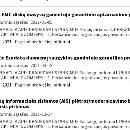
 EMC diskų masyvų gamintojo garantinio aptarnavimo p
urinio sąrašas
2021-01-05
RMACIJA APIE PRADEDAMUS PIRKIMUS Prekių pirkimai I. PERKA
KTINIAI DUOMENYS: I.1. Perkančiosios organizacijos pavadinimas
:
2021
Pagrindinis:
Viešieji pirkimai
le Exadata duomenų saugyklos gamintojo garantijos pra
urinio sąrašas
2021-03-18
RMACIJA APIE PRADEDAMUS PIRKIMUS Paslaugų pirkimai I. PER
KTINIAI DUOMENYS: I.1. Perkančiosios organizacijos pavadinimas
:
2021
Pagrindinis:
Viešieji pirkimai
zų informacinės sistemos (AIS) plėtros/modernizavimo b
asis pirkimas
urinio sąrašas
2021-12-14
RMACIJA APIE PRADEDAMUS PIRKIMUS Paslaugų pirkimai I. PER
KTINIAI DUOMENYS: I.1. Perkančiosios organizacijos pavadinimas