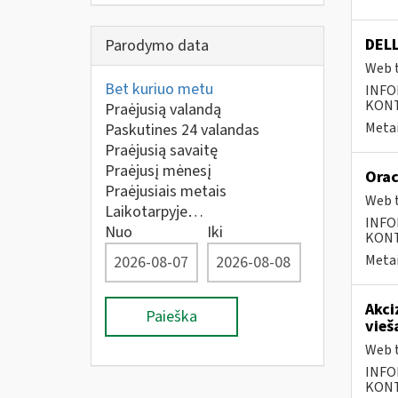
DELL
Parodymo data
Web t
Bet kuriuo metu
INFO
KONTA
Praėjusią valandą
Metai
Paskutines 24 valandas
Praėjusią savaitę
Praėjusį mėnesį
Orac
Praėjusiais metais
Web t
Laikotarpyje…
INFO
Nuo
Iki
KONTA
Metai
Akci
Paieška
vieš
Web t
INFO
KONTA