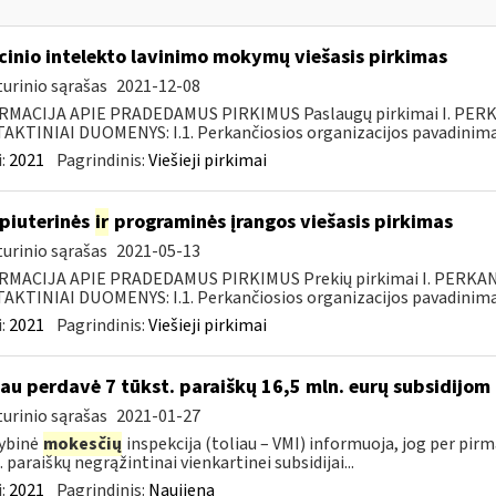
inio intelekto lavinimo mokymų viešasis pirkimas
urinio sąrašas
2021-12-08
RMACIJA APIE PRADEDAMUS PIRKIMUS Paslaugų pirkimai I. PER
KTINIAI DUOMENYS: I.1. Perkančiosios organizacijos pavadinimas
:
2021
Pagrindinis:
Viešieji pirkimai
piuterinės
ir
programinės įrangos viešasis pirkimas
urinio sąrašas
2021-05-13
RMACIJA APIE PRADEDAMUS PIRKIMUS Prekių pirkimai I. PERKA
KTINIAI DUOMENYS: I.1. Perkančiosios organizacijos pavadinimas
:
2021
Pagrindinis:
Viešieji pirkimai
jau perdavė 7 tūkst. paraiškų 16,5 mln. eurų subsidijom
urinio sąrašas
2021-01-27
ybinė
mokesčių
inspekcija (toliau – VMI) informuoja, jog per pir
. paraiškų negrąžintinai vienkartinei subsidijai...
:
2021
Pagrindinis:
Naujiena