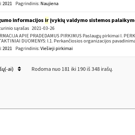
:
2021
Pagrindinis:
Naujiena
umo informacijos
ir
įvykių valdymo sistemos palaikymo
urinio sąrašas
2021-03-26
RMACIJA APIE PRADEDAMUS PIRKIMUS Paslaugų pirkimai I. PER
KTINIAI DUOMENYS: I.1. Perkančiosios organizacijos pavadinimas
:
2021
Pagrindinis:
Viešieji pirkimai
šų(-ai)
Rodoma nuo 181 iki 190 iš 348 irašų.