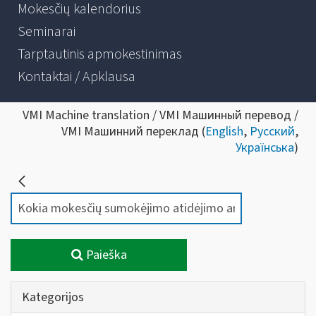
Mokesčių kalendorius
Seminarai
Tarptautinis apmokestinimas
Kontaktai / Apklausa
VMI Machine translation / VMI Машинный перевод /
VMI Машинний переклад (
English
,
Русский
,
Українська
)
Paieška
Kategorijos