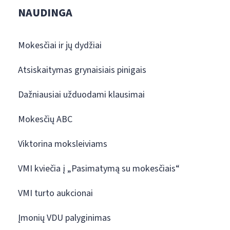
NAUDINGA
Mokesčiai ir jų dydžiai
Atsiskaitymas grynaisiais pinigais
Dažniausiai užduodami klausimai
Mokesčių ABC
Viktorina moksleiviams
VMI kviečia į „Pasimatymą su mokesčiais“
VMI turto aukcionai
Įmonių VDU palyginimas