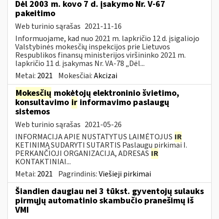
Dėl 2003 m. kovo 7 d. įsakymo Nr. V-67
pakeitimo
Web turinio sąrašas
2021-11-16
Informuojame, kad nuo 2021 m. lapkričio 12 d. įsigaliojo
Valstybinės mokesčių inspekcijos prie Lietuvos
Respublikos finansų ministerijos viršininko 2021 m.
lapkričio 11 d. įsakymas Nr. VA-78 „Dėl...
Metai:
2021
Mokesčiai:
Akcizai
Mokesčių
mokėtojų elektroninio švietimo,
konsultavimo
ir
informavimo paslaugų
sistemos
Web turinio sąrašas
2021-05-26
INFORMACIJA APIE NUSTATYTUS LAIMĖTOJUS
IR
KETINIMĄ SUDARYTI SUTARTIS Paslaugų pirkimai I.
PERKANČIOJI ORGANIZACIJA, ADRESAS
IR
KONTAKTINIAI...
Metai:
2021
Pagrindinis:
Viešieji pirkimai
Šiandien daugiau nei 3 tūkst. gyventojų sulauks
pirmųjų automatinio skambučio pranešimų iš
VMI