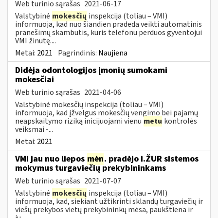
Web turinio sąrašas
2021-06-17
Valstybinė
mokesčių
inspekcija (toliau – VMI)
informuoja, kad nuo šiandien pradeda veikti automatinis
pranešimų skambutis, kuris telefonu perduos gyventojui
VMI žinutę....
Metai:
2021
Pagrindinis:
Naujiena
Didėja odontologijos įmonių sumokami
mokesčiai
Web turinio sąrašas
2021-04-06
Valstybinė mokesčių inspekcija (toliau – VMI)
informuoja, kad įžvelgus mokesčių vengimo bei pajamų
neapskaitymo riziką inicijuojami vienu
metu
kontrolės
veiksmai -...
Metai:
2021
VMI jau nuo liepos
mėn
. pradėjo i.ŽUR sistemos
mokymus turgaviečių prekybininkams
Web turinio sąrašas
2021-07-07
Valstybinė
mokesčių
inspekcija (toliau – VMI)
informuoja, kad, siekiant užtikrinti sklandų turgaviečių ir
viešų prekybos vietų prekybininkų mėsa, paukštiena ir
jų...