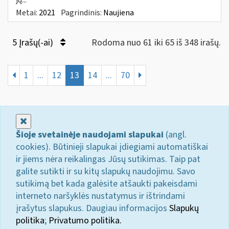
Metai:
2021
Pagrindinis:
Naujiena
5 Įrašų(-ai)
Rodoma nuo 61 iki 65 iš 348 irašų.
1
...
12
13
14
...
70
Uždaryti
Šioje svetainėje naudojami slapukai
(angl.
cookies). Būtinieji slapukai įdiegiami automatiškai
ir jiems nėra reikalingas Jūsų sutikimas. Taip pat
galite sutikti ir su kitų slapukų naudojimu. Savo
sutikimą bet kada galėsite atšaukti pakeisdami
interneto naršyklės nustatymus ir ištrindami
įrašytus slapukus. Daugiau informacijos
Slapukų
politika
;
Privatumo politika.