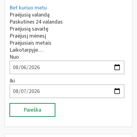
Bet kuriuo metu
Praėjusią valandą
Paskutines 24 valandas
Praėjusią savaitę
Praėjusį mėnesį
Praėjusiais metais
Laikotarpyje…
Nuo
Iki
Paieška