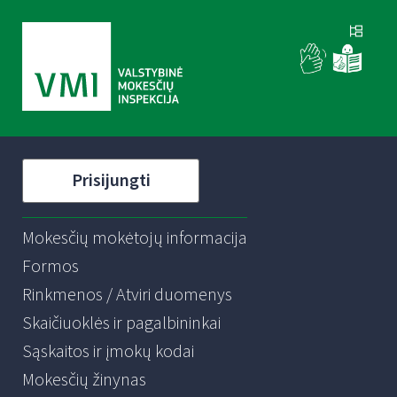
Prisijungti
Mokesčių mokėtojų informacija
Formos
Rinkmenos / Atviri duomenys
Skaičiuoklės ir pagalbininkai
Sąskaitos ir įmokų kodai
Mokesčių žinynas