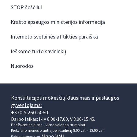
STOP šešėliui
Krašto apsaugos ministerijos informacija
Interneto svetainės atitikties paraiška
Ieškome turto savininkų
Nuorodos
Konsultacijos mokesčių klausimais ir paslaugos
gyventojams:
+370 5 260 5060
Darbo laikas: I-IV 8.00-17.00, V 8.00-15.45.
Prieššventinę dieną - viena valanda trumpiau.
Kiekvieno mėnesio antrą penktadienį 8.00 val. - 12.00 val.
Mano VMI