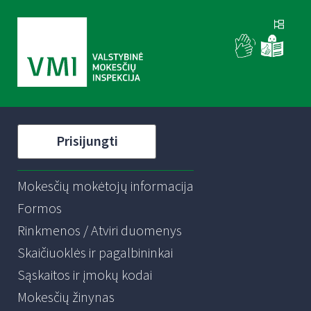
Prisijungti
Mokesčių mokėtojų informacija
Formos
Rinkmenos / Atviri duomenys
Skaičiuoklės ir pagalbininkai
Sąskaitos ir įmokų kodai
Mokesčių žinynas