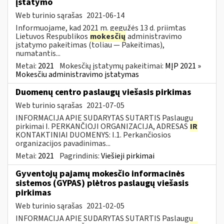
įstatymo
Web turinio sąrašas
2021-06-14
Informuojame, kad 2021 m. gegužės 13 d. priimtas
Lietuvos Respublikos
mokesčių
administravimo
įstatymo pakeitimas (toliau — Pakeitimas),
numatantis...
Metai:
2021
Mokesčių įstatymų pakeitimai:
MĮP 2021 »
Mokesčiu administravimo įstatymas
Duomenų centro paslaugų viešasis pirkimas
Web turinio sąrašas
2021-07-05
INFORMACIJA APIE SUDARYTAS SUTARTIS Paslaugų
pirkimai I. PERKANČIOJI ORGANIZACIJA, ADRESAS
IR
KONTAKTINIAI DUOMENYS: I.1. Perkančiosios
organizacijos pavadinimas...
Metai:
2021
Pagrindinis:
Viešieji pirkimai
Gyventojų pajamų mokesčio informacinės
sistemos (GYPAS) plėtros paslaugų viešasis
pirkimas
Web turinio sąrašas
2021-02-05
INFORMACIJA APIE SUDARYTAS SUTARTIS Paslaugų