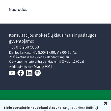
Nuorodos
Konsultacijos mokesčių klausimais ir paslaugos
gyventojams:
+370 5 260 5060
Darbo laikas: I-IV 8.00-17.00, V 8.00-15.45.
Prieššventinę dieną - viena valanda trumpiau.
Kiekvieno mėnesio antrą penktadienį 8.00 val. - 12.00 val.
Mano VMI
Paklausimas per
Valstybinė mokesčių inspekcija prie Lietuvos
U
Respublikos finansų ministerijos
Šioje svetainėje naudojami slapukai
(angl. cookies). Būtinieji