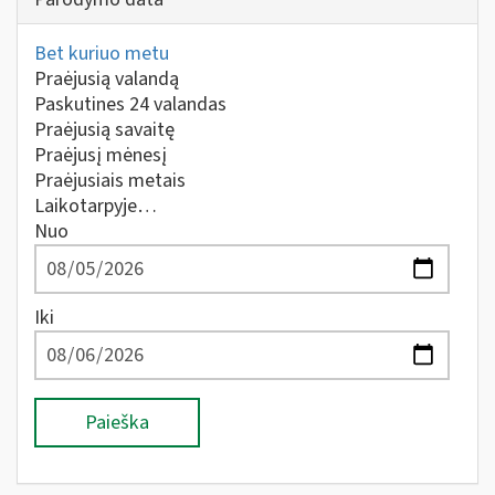
Bet kuriuo metu
Praėjusią valandą
Paskutines 24 valandas
Praėjusią savaitę
Praėjusį mėnesį
Praėjusiais metais
Laikotarpyje…
Nuo
Iki
Paieška