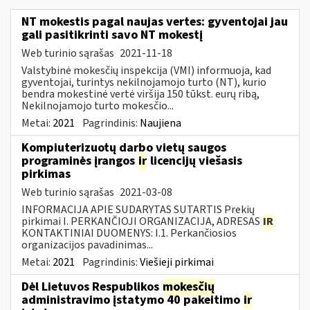
NT mokestis pagal naujas vertes: gyventojai jau
gali pasitikrinti savo NT mokestį
Web turinio sąrašas
2021-11-18
Valstybinė mokesčių inspekcija (VMI) informuoja, kad
gyventojai, turintys nekilnojamojo turto (NT), kurio
bendra mokestinė vertė viršija 150 tūkst. eurų ribą,
Nekilnojamojo turto mokesčio...
Metai:
2021
Pagrindinis:
Naujiena
Kompiuterizuotų darbo vietų saugos
programinės įrangos
ir
licencijų viešasis
pirkimas
Web turinio sąrašas
2021-03-08
INFORMACIJA APIE SUDARYTAS SUTARTIS Prekių
pirkimai I. PERKANČIOJI ORGANIZACIJA, ADRESAS
IR
KONTAKTINIAI DUOMENYS: I.1. Perkančiosios
organizacijos pavadinimas...
Metai:
2021
Pagrindinis:
Viešieji pirkimai
Dėl Lietuvos Respublikos
mokesčių
administravimo įstatymo 40 pakeitimo
ir