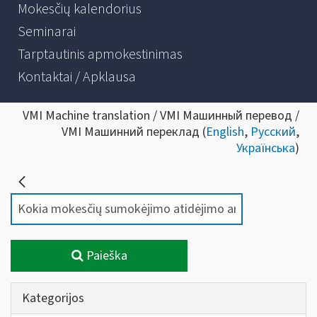
Mokesčių kalendorius
Seminarai
Tarptautinis apmokestinimas
Kontaktai / Apklausa
VMI Machine translation / VMI Машинный перевод /
VMI Машинний переклад (
English
,
Русский
,
Українська
)
Paieška
Kategorijos