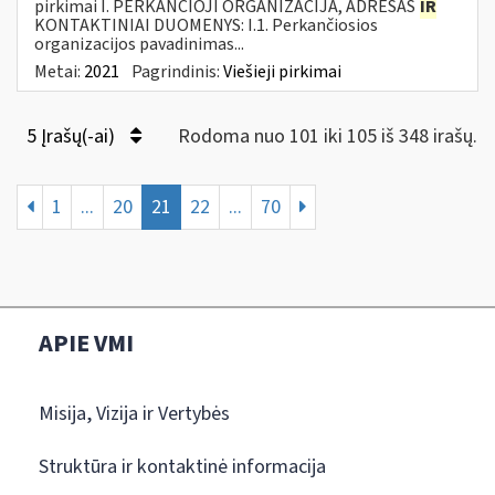
pirkimai I. PERKANČIOJI ORGANIZACIJA, ADRESAS
IR
KONTAKTINIAI DUOMENYS: I.1. Perkančiosios
organizacijos pavadinimas...
Metai:
2021
Pagrindinis:
Viešieji pirkimai
5 Įrašų(-ai)
Rodoma nuo 101 iki 105 iš 348 irašų.
1
...
20
21
22
...
70
APIE VMI
Misija, Vizija ir Vertybės
Struktūra ir kontaktinė informacija