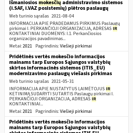
Išmaniosios
mokesčių
administravimo sistemos
(i.SAF, i.VAZ posistemių) plėtros paslaugų
Web turinio sąrašas
2021-08-04
INFORMACIJA APIE PRADEDAMUS PIRKIMUS Paslaugų
pirkimai I. PERKANČIOJI ORGANIZACIJA, ADRESAS
IR
KONTAKTINIAI DUOMENYS: I.1. Perkančiosios
organizacijos pavadinimas...
Metai:
2021
Pagrindinis:
Viešieji pirkimai
Pridėtinės vertės mokesčio informacijos
mainams tarp Europos Sąjungos valstybių
skirtos informacinės sistemos (ITIS_EU)
modernizavimo paslaugų viešasis pirkimas
Web turinio sąrašas
2021-05-31
INFORMACIJA APIE NUSTATYTUS LAIMĖTOJUS
IR
KETINIMĄ SUDARYTI SUTARTIS Paslaugų pirkimai I.
PERKANČIOJI ORGANIZACIJA, ADRESAS
IR
KONTAKTINIAI...
Metai:
2021
Pagrindinis:
Viešieji pirkimai
Pridėtinės vertės mokesčio informacijos
mainams tarp Europos Sąjungos valstybių