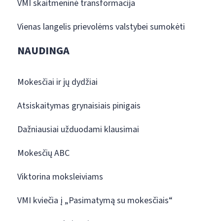
VMI skaitmeninė transformacija
Vienas langelis prievolėms valstybei sumokėti
NAUDINGA
Mokesčiai ir jų dydžiai
Atsiskaitymas grynaisiais pinigais
Dažniausiai užduodami klausimai
Mokesčių ABC
Viktorina moksleiviams
VMI kviečia į „Pasimatymą su mokesčiais“