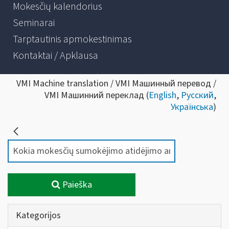
Mokesčių kalendorius
Seminarai
Tarptautinis apmokestinimas
Kontaktai / Apklausa
VMI Machine translation / VMI Машинный перевод /
VMI Машинний переклад (
English
,
Русский
,
Українська
)
Paieška
Kategorijos