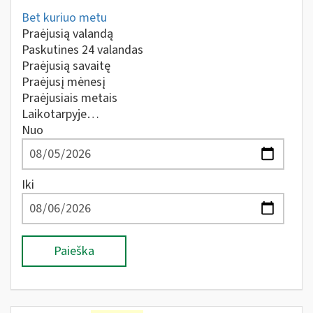
Bet kuriuo metu
Praėjusią valandą
Paskutines 24 valandas
Praėjusią savaitę
Praėjusį mėnesį
Praėjusiais metais
Laikotarpyje…
Nuo
Iki
Paieška