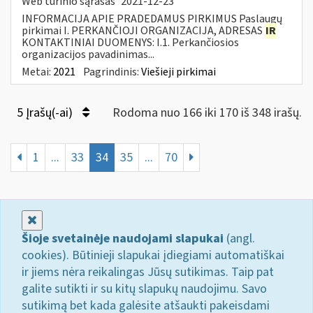
Web turinio sąrašas
2021-12-23
INFORMACIJA APIE PRADEDAMUS PIRKIMUS Paslaugų
pirkimai I. PERKANČIOJI ORGANIZACIJA, ADRESAS
IR
KONTAKTINIAI DUOMENYS: I.1. Perkančiosios
organizacijos pavadinimas...
Metai:
2021
Pagrindinis:
Viešieji pirkimai
5 Įrašų(-ai)
Rodoma nuo 166 iki 170 iš 348 irašų.
1
...
33
34
35
...
70
Uždaryti
Šioje svetainėje naudojami slapukai
(angl.
cookies). Būtinieji slapukai įdiegiami automatiškai
ir jiems nėra reikalingas Jūsų sutikimas. Taip pat
galite sutikti ir su kitų slapukų naudojimu. Savo
sutikimą bet kada galėsite atšaukti pakeisdami