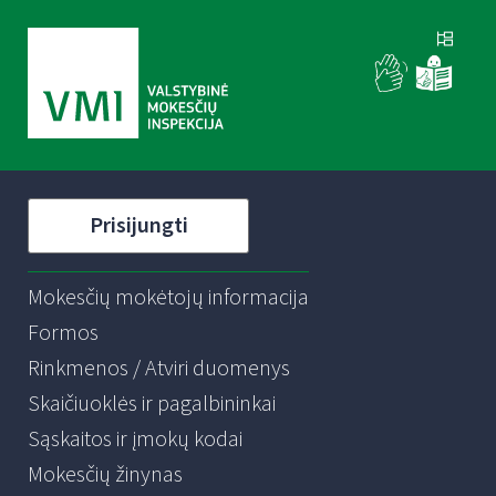
Prisijungti
Mokesčių mokėtojų informacija
Formos
Rinkmenos / Atviri duomenys
Skaičiuoklės ir pagalbininkai
Sąskaitos ir įmokų kodai
Mokesčių žinynas