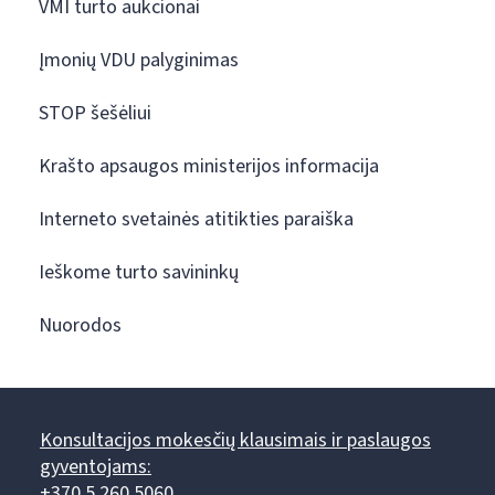
VMI turto aukcionai
Įmonių VDU palyginimas
STOP šešėliui
Krašto apsaugos ministerijos informacija
Interneto svetainės atitikties paraiška
Ieškome turto savininkų
Nuorodos
Konsultacijos mokesčių klausimais ir paslaugos
gyventojams:
+370 5 260 5060