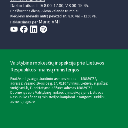
Darbo laikas: I-IV 8.00-17.00, V 8.00-15.45.
Prieššventinę dieną - viena valanda trumpiau.
Kiekvieno mėnesio antrą penktadienį 8.00 val. - 12.00 val.
Mano VMI
Paklausimas per
Valstybinė mokesčių inspekcija prie Lietuvos
Respublikos finansų ministerijos
Biudžetinė įstaiga. Juridinio asmens kodas — 188659752,
adresas: Vasario 16-osios g. 14, 01107 Vilnius, Lietuva, el.paštas:
vmi@vmi.lt
, E. pristatymo dėžutės adresas 188659752
Duomenys apie Valstybinę mokesčių inspekciją prie Lietuvos
Respublikos finansų ministerijos kaupiami ir saugomi Juridinių
asmenų registre