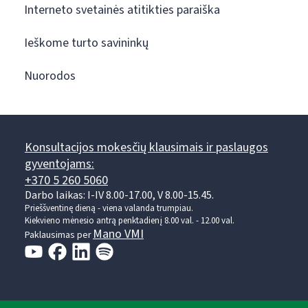
Interneto svetainės atitikties paraiška
Ieškome turto savininkų
Nuorodos
Konsultacijos mokesčių klausimais ir paslaugos
gyventojams:
+370 5 260 5060
Darbo laikas: I-IV 8.00-17.00, V 8.00-15.45.
Prieššventinę dieną - viena valanda trumpiau.
Kiekvieno mėnesio antrą penktadienį 8.00 val. - 12.00 val.
Mano VMI
Paklausimas per