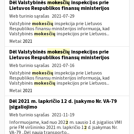
Dėl Valstybinės
mokesčių
inspekcijos prie
Lietuvos Respublikos finansų ministerijos
Web turinio sąrašas
2021-07-29
Valstybinė
mokesčių
inspekcija prie Lietuvos
Respublikos finansų ministerijos informuoja, kad
Valstybinės
mokesčių
inspekcijos prie Lietuvos...
Metai:
2021
Dėl Valstybinės
mokesčių
inspekcijos prie
Lietuvos Respublikos finansų ministerijos
Web turinio sąrašas
2021-07-16
Valstybinė
mokesčių
inspekcija prie Lietuvos
Respublikos finansų ministerijos informuoja, kad
Valstybinės
mokesčių
inspekcijos prie Lietuvos...
Metai:
2021
Dėl 2021 m. lapkričio 12 d. įsakymo Nr. VA-79
įsigaliojimo
Web turinio sąrašas
2021-11-19
Informuojame, kad nuo 202
2
m. sausio 1 d. įsigalios VMI
prie FM viršininko 2021 m. lapkričio 1
2
d. įsakymas Nr.
VA-79 „Dėl naują transporto...