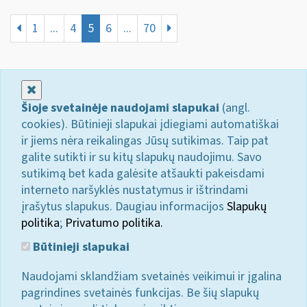
1
...
4
5
6
...
70
Uždaryti
Šioje svetainėje naudojami slapukai
(angl.
cookies). Būtinieji slapukai įdiegiami automatiškai
ir jiems nėra reikalingas Jūsų sutikimas. Taip pat
galite sutikti ir su kitų slapukų naudojimu. Savo
sutikimą bet kada galėsite atšaukti pakeisdami
interneto naršyklės nustatymus ir ištrindami
įrašytus slapukus. Daugiau informacijos
Slapukų
politika
;
Privatumo politika.
Būtinieji slapukai
Naudojami sklandžiam svetainės veikimui ir įgalina
pagrindines svetainės funkcijas. Be šių slapukų