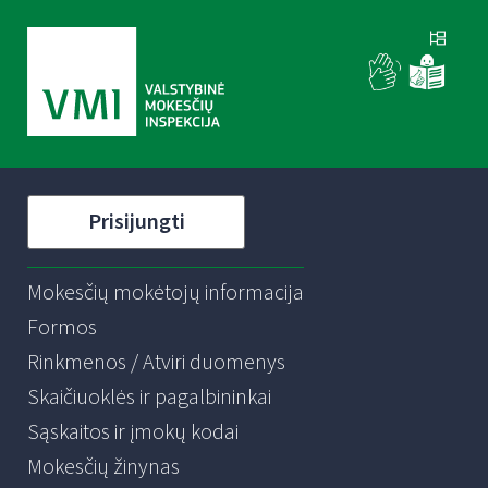
Prisijungti
Mokesčių mokėtojų informacija
Formos
Rinkmenos / Atviri duomenys
Skaičiuoklės ir pagalbininkai
Sąskaitos ir įmokų kodai
Mokesčių žinynas