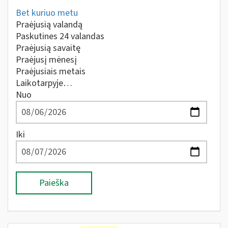
Bet kuriuo metu
Praėjusią valandą
Paskutines 24 valandas
Praėjusią savaitę
Praėjusį mėnesį
Praėjusiais metais
Laikotarpyje…
Nuo
Iki
Paieška