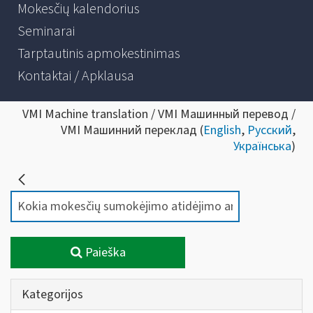
Mokesčių kalendorius
Seminarai
Tarptautinis apmokestinimas
Kontaktai / Apklausa
VMI Machine translation / VMI Машинный перевод /
VMI Машинний переклад (
English
,
Русский
,
Українська
)
Paieška
Kategorijos