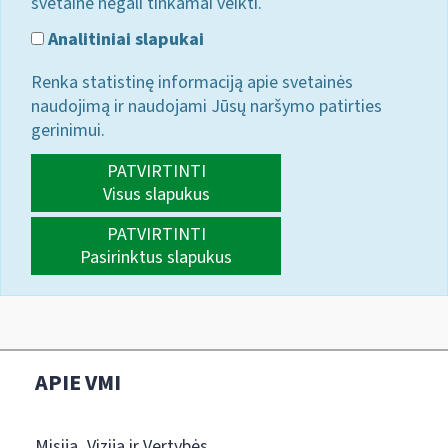
svetainė negali tinkamai veikti.
Analitiniai slapukai
Renka statistinę informaciją apie svetainės
naudojimą ir naudojami Jūsų naršymo patirties
gerinimui.
PATVIRTINTI
Visus slapukus
PATVIRTINTI
Pasirinktus slapukus
APIE VMI
Misija, Vizija ir Vertybės