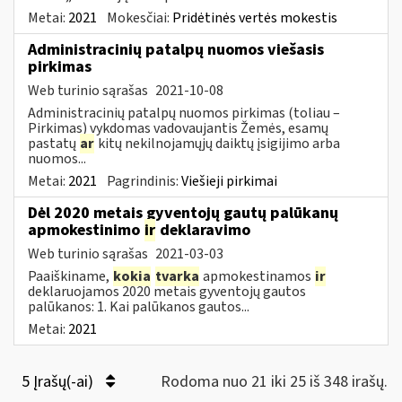
Metai:
2021
Mokesčiai:
Pridėtinės vertės mokestis
Administracinių patalpų nuomos viešasis
pirkimas
Web turinio sąrašas
2021-10-08
Administracinių patalpų nuomos pirkimas (toliau –
Pirkimas) vykdomas vadovaujantis Žemės, esamų
pastatų
ar
kitų nekilnojamųjų daiktų įsigijimo arba
nuomos...
Metai:
2021
Pagrindinis:
Viešieji pirkimai
Dėl 2020 metais gyventojų gautų palūkanų
apmokestinimo
ir
deklaravimo
Web turinio sąrašas
2021-03-03
Paaiškiname,
kokia
tvarka
apmokestinamos
ir
deklaruojamos 2020 metais gyventojų gautos
palūkanos: 1. Kai palūkanos gautos...
Metai:
2021
5 Įrašų(-ai)
Rodoma nuo 21 iki 25 iš 348 irašų.